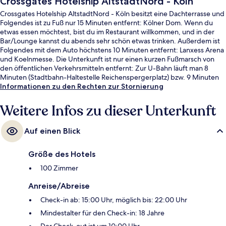
Crossgates Hotelship AltstadtNord - Köln
Crossgates Hotelship AltstadtNord - Köln besitzt eine Dachterrasse und
Folgendes ist zu Fuß nur 15 Minuten entfernt: Kölner Dom. Wenn du
etwas essen möchtest, bist du im Restaurant willkommen, und in der
Bar/Lounge kannst du abends sehr schön etwas trinken. Außerdem ist
Folgendes mit dem Auto höchstens 10 Minuten entfernt: Lanxess Arena
und Koelnmesse. Die Unterkunft ist nur einen kurzen Fußmarsch von
den öffentlichen Verkehrsmitteln entfernt: Zur U-Bahn läuft man 8
Minuten (Stadtbahn-Haltestelle Reichenspergerplatz) bzw. 9 Minuten
(Stadtbahn-Haltestelle Ebertplatz).
Informationen zu den Rechten zur Stornierung
Weitere Infos zu dieser Unterkunft
Auf einen Blick
Größe des Hotels
100 Zimmer
Anreise/Abreise
Check-in ab: 15:00 Uhr, möglich bis: 22:00 Uhr
Mindestalter für den Check-in: 18 Jahre