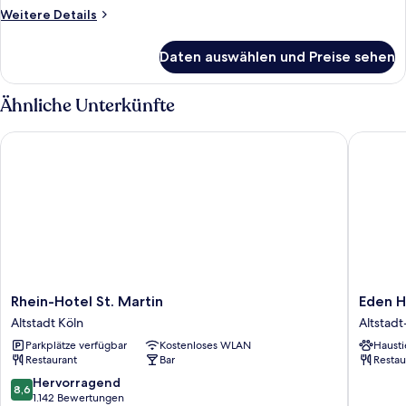
anzeigen
Weitere
Weitere Details
Details
für
Daten auswählen und Preise sehen
Classic-
Zweibettzimmer
Ähnliche Unterkünfte
Rhein-Hotel St. Martin
Eden Ho
Rhein-
Eden
Rhein-Hotel St. Martin
Eden H
Hotel
Hotel
Altstadt Köln
Altstad
St.
Früh
Parkplätze verfügbar
Kostenloses WLAN
Hausti
Martin
am
Restaurant
Bar
Restau
Altstadt
Dom
Köln
Altstadt
8.6
Hervorragend
8,6
Nord
von
1.142 Bewertungen