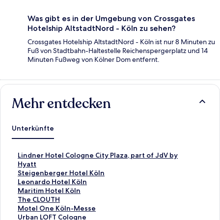
Was gibt es in der Umgebung von Crossgates
Hotelship AltstadtNord - Köln zu sehen?
Crossgates Hotelship AltstadtNord - Köln ist nur 8 Minuten zu
Fuß von Stadtbahn-Haltestelle Reichenspergerplatz und 14
Minuten Fußweg von Kölner Dom entfernt.
Mehr entdecken
Unterkünfte
L
Lindner Hotel Cologne City Plaza, part of JdV by
i
Hyatt
n
L
Steigenberger Hotel Köln
k
i
L
Leonardo Hotel Köln
,
n
i
L
Maritim Hotel Köln
d
k
n
i
L
The CLOUTH
e
,
k
n
i
L
Motel One Köln-Messe
r
d
,
k
n
i
L
Urban LOFT Cologne