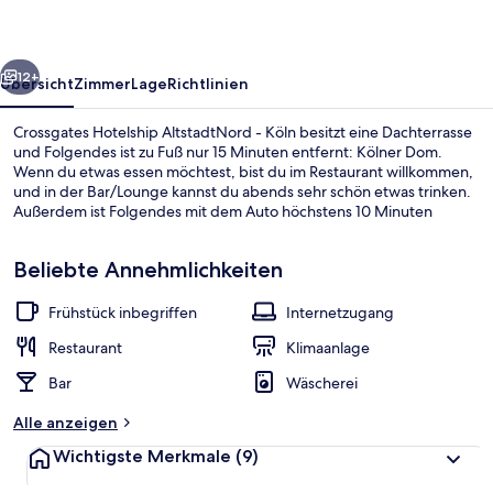
Köln
rück
Weiter
12+
Übersicht
Zimmer
Lage
Richtlinien
Crossgates Hotelship AltstadtNord - Köln besitzt eine Dachterrasse
und Folgendes ist zu Fuß nur 15 Minuten entfernt: Kölner Dom.
Wenn du etwas essen möchtest, bist du im Restaurant willkommen,
und in der Bar/Lounge kannst du abends sehr schön etwas trinken.
Außerdem ist Folgendes mit dem Auto höchstens 10 Minuten
entfernt: Lanxess Arena und Koelnmesse. Die Unterkunft ist nur
einen kurzen Fußmarsch von den öffentlichen Verkehrsmitteln
Beliebte Annehmlichkeiten
entfernt: Zur U-Bahn läuft man 8 Minuten (Stadtbahn-Haltestelle
Reichenspergerplatz) bzw. 9 Minuten (Stadtbahn-Haltestelle
Ebertplatz).
Frühstück inbegriffen
Internetzugang
Lobby
Restaurant
Klimaanlage
Bar
Wäscherei
Alle anzeigen
Wichtigste Merkmale
(9)