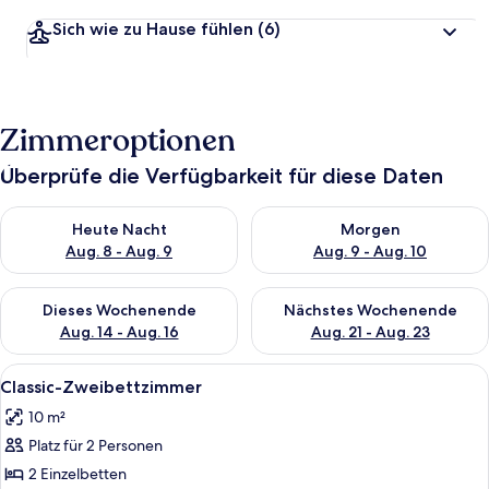
Sich wie zu Hause fühlen
(6)
Zimmeroptionen
Überprüfe die Verfügbarkeit für diese Daten
Überprüfe die Verfügbarkeit für heute Nacht, Aug. 8 - Aug. 9.
Überprüfe die Verfügbarkeit f
Heute Nacht
Morgen
Aug. 8 - Aug. 9
Aug. 9 - Aug. 10
Überprüfe die Verfügbarkeit für dieses Wochenende, Aug. 14 -
Überprüfe die Verfügbarkeit f
Dieses Wochenende
Nächstes Wochenende
Aug. 14 - Aug. 16
Aug. 21 - Aug. 23
Alle
Ein gemütlicher Raum mit einem Holztis
5
Classic-Zweibettzimmer
Fotos
10 m²
für
Platz für 2 Personen
Classic-
Zweibettzimmer
2 Einzelbetten