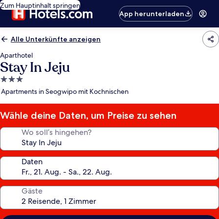
Zum Hauptinhalt springen
App herunterladen
Alle Unterkünfte anzeigen
Aparthotel
Stay In Jeju
3.0-
Sterne-
Apartments in Seogwipo mit Kochnischen
Unterkunft
Wähle deine Daten, um Preise zu sehen
Wo soll’s hingehen?
Daten
Gäste