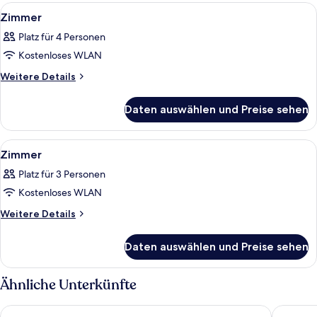
Alle
Ein Schlafzimmer mit großem Fenster,
13
Zimmer
Fotos
Platz für 4 Personen
für
Kostenloses WLAN
Zimmer
anzeigen
Weitere
Weitere Details
Details
für
Daten auswählen und Preise sehen
Zimmer
Alle
Ein Schlafzimmer mit Bett, Tisch, Stü
11
Zimmer
Fotos
Platz für 3 Personen
für
Kostenloses WLAN
Zimmer
anzeigen
Weitere
Weitere Details
Details
für
Daten auswählen und Preise sehen
Zimmer
Ähnliche Unterkünfte
Hotel The Grang Jungmun
Grand Me