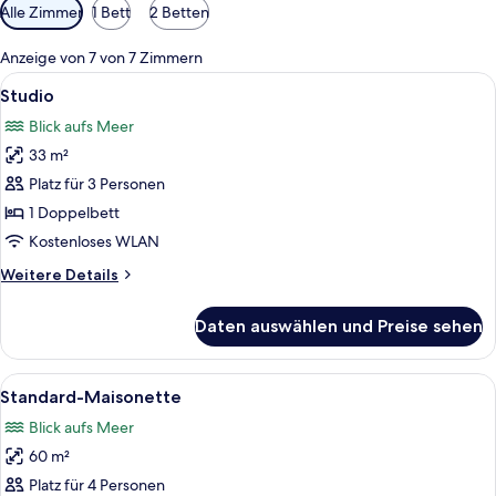
Verfügbare
Alle Zimmer
1 Bett
2 Betten
Filter
für
Anzeige von 7 von 7 Zimmern
Zimmer
Alle
Ein geräumiges Zimmer mit großem Fen
16
Studio
Fotos
Blick aufs Meer
für
33 m²
Studio
anzeigen
Platz für 3 Personen
1 Doppelbett
Kostenloses WLAN
Weitere
Weitere Details
Details
für
Daten auswählen und Preise sehen
Studio
Alle
Ein modernes Schlafzimmer mit großem
15
Standard-Maisonette
Fotos
Blick aufs Meer
für
60 m²
Standard-
Maisonette
Platz für 4 Personen