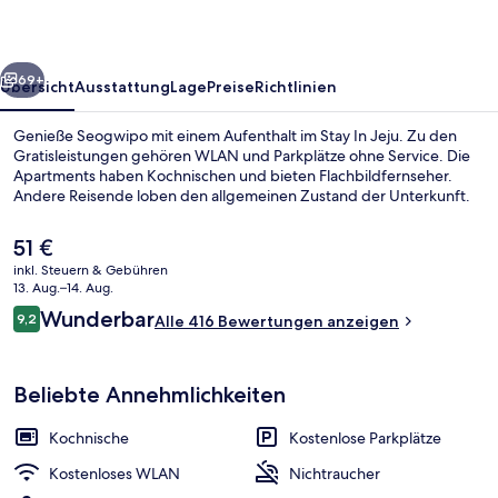
rück
Weiter
69+
Übersicht
Ausstattung
Lage
Preise
Richtlinien
Genieße Seogwipo mit einem Aufenthalt im Stay In Jeju. Zu den
Gratisleistungen gehören WLAN und Parkplätze ohne Service. Die
Apartments haben Kochnischen und bieten Flachbildfernseher.
Andere Reisende loben den allgemeinen Zustand der Unterkunft.
Der
51 €
aktuelle
inkl. Steuern & Gebühren
Preis
13. Aug.–14. Aug.
beträgt
Bewertungen
Wunderbar
9,2
Standard-Maisonette | Kostenloses 
Alle 416 Bewertungen anzeigen
51 €.
9,2 von 10.
Beliebte Annehmlichkeiten
Kochnische
Kostenlose Parkplätze
Kostenloses WLAN
Nichtraucher