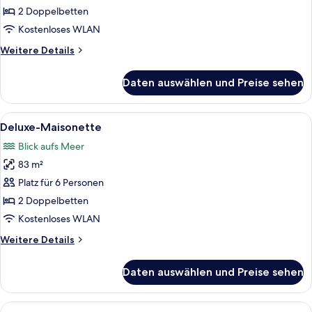
anzeigen
2 Doppelbetten
Kostenloses WLAN
Weitere
Weitere Details
Details
für
Daten auswählen und Preise sehen
Standard-
Maisonette
Alle
Ein modernes Wohnzimmer mit großem 
20
Deluxe-Maisonette
Fotos
Blick aufs Meer
für
83 m²
Deluxe-
Maisonette
Platz für 6 Personen
anzeigen
2 Doppelbetten
Kostenloses WLAN
Weitere
Weitere Details
Details
für
Daten auswählen und Preise sehen
Deluxe-
Maisonette
Alle
Ein Bett mit Blick auf einen Essbereich