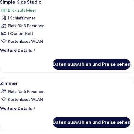
11
Simple Kids Studio
Fotos
Blick aufs Meer
für
1 Schlafzimmer
Simple
Kids
Platz für 3 Personen
Studio
1 Queen-Bett
anzeigen
Kostenloses WLAN
Weitere
Weitere Details
Details
für
Daten auswählen und Preise sehen
Simple
Kids
Studio
Alle
Ein Zimmer mit großem Fenster, einem
19
Zimmer
Fotos
Platz für 6 Personen
für
Kostenloses WLAN
Zimmer
anzeigen
Weitere
Weitere Details
Details
für
Daten auswählen und Preise sehen
Zimmer