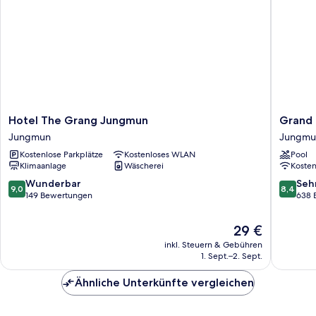
Hotel
Grand
Hotel The Grang Jungmun
Grand 
The
Mer
Jungmun
Jungmu
Grang
Hotel
Kostenlose Parkplätze
Kostenloses WLAN
Pool
Jungmun
Jeju
Klimaanlage
Wäscherei
Koste
Jungmun
Jungmu
9.0
8.4
Wunderbar
Seh
9,0
8,4
von
von
149 Bewertungen
638 
10,
10,
Wunderbar,
Sehr
Der
29 €
149
gut,
Preis
inkl. Steuern & Gebühren
Bewertungen
638
beträgt
1. Sept.–2. Sept.
Bewert
29 €
Ähnliche Unterkünfte vergleichen