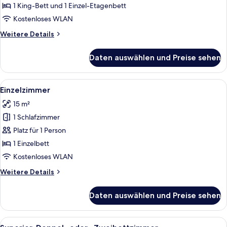
1 King-Bett und 1 Einzel-Etagenbett
Kostenloses WLAN
Weitere
Weitere Details
Details
für
Daten auswählen und Preise sehen
Familien-
Vierbettzimmer
Alle
Ein Hotelzimmer mit Bett, Schreibtisch
3
Einzelzimmer
Fotos
15 m²
für
1 Schlafzimmer
Einzelzimmer
anzeigen
Platz für 1 Person
1 Einzelbett
Kostenloses WLAN
Weitere
Weitere Details
Details
für
Daten auswählen und Preise sehen
Einzelzimmer
Alle
Ein modernes Hotelzimmer mit einem g
3