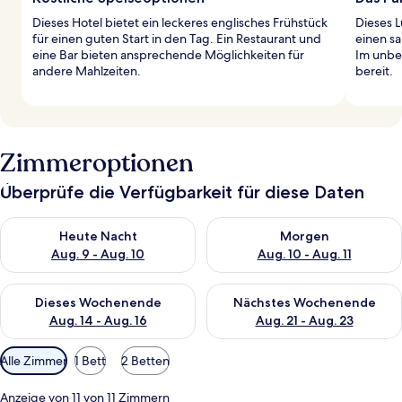
Dieses Hotel bietet ein leckeres englisches Frühstück
Dieses L
für einen guten Start in den Tag. Ein Restaurant und
einen s
eine Bar bieten ansprechende Möglichkeiten für
Im unbe
andere Mahlzeiten.
bereit.
Zimmeroptionen
Überprüfe die Verfügbarkeit für diese Daten
Überprüfe die Verfügbarkeit für heute Nacht, Aug. 9 - Aug. 10
Überprüfe die Verfügbarkeit fü
Heute Nacht
Morgen
Aug. 9 - Aug. 10
Aug. 10 - Aug. 11
Überprüfe die Verfügbarkeit für dieses Wochenende, Aug. 14 -
Überprüfe die Verfügbarkeit f
Dieses Wochenende
Nächstes Wochenende
Aug. 14 - Aug. 16
Aug. 21 - Aug. 23
Verfügbare
Alle Zimmer
1 Bett
2 Betten
Filter
für
Anzeige von 11 von 11 Zimmern