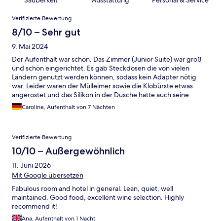
Bewertungen
Verifizierte Bewertung
8/10 – Sehr gut
9. Mai 2024
Der Aufenthalt war schön. Das Zimmer (Junior Suite) war groß
und schön eingerichtet. Es gab Steckdosen die von vielen
Ländern genutzt werden können, sodass kein Adapter nötig
war. Leider waren der Mülleimer sowie die Klobürste etwas
angerostet und das Silikon in der Dusche hatte auch seine
besten Zeiten hinter sich. Das Personal war immer freundlich
Caroline, Aufenthalt von 7 Nächten
und hilfsbereit. Der Innenhof mit Pool ist sehr grün und
ansprechend gestaltet. Das Frühstück war reichhaltig. Es gab
wechselndes Obst/ Gemüse/ Gebäck/ Aufschnitt/warme
Verifizierte Bewertung
Speisen. Leider gab es kein Brot (Schwarzbrot/ Mischbrot) oder
normale Brötchen. Wir haben 1x dort zu Abend gegessen. Das
10/10 – Außergewöhnlich
war sein Geld leider nicht wert. Leider hat das Hotel keinen
11. Juni 2026
Parkplatz. Wir hatten einen Mietwagen und mussten in den
umliegenden Straßen täglich nach einem Parkplatz suchen. Dies
Mit Google übersetzen
hat sich aufgrund der Bauarbeiten in der Umgebung teilweise
Fabulous room and hotel in general. Lean, quiet, well
schwierig gestaltet. Insgesamt war es ein schöner Aufenthalt.
maintained. Good food, excellent wine selection. Highly
recommend it!
Ana, Aufenthalt von 1 Nacht