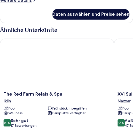
Weitere Details
Details
für
Daten auswählen und Preise sehen
Single
Room
Ähnliche Unterkünfte
The Red Farm Relais & Spa
XVI Suite
The
XVI
The Red Farm Relais & Spa
XVI Sui
Red
Suites
Iklin
Naxxar
Farm
Naxxar
Pool
Frühstück inbegriffen
Pool
Relais
Wellness
Parkplätze verfügbar
Parkpl
&
Spa
8.4
9.4
Sehr gut
Auß
8,4
9,4
Iklin
von
von
17 Bewertungen
47 B
10,
10,