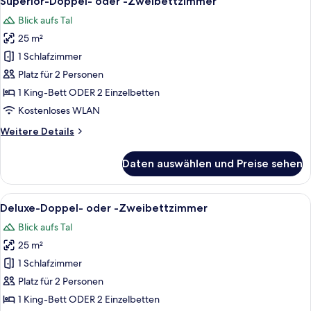
Superior-Doppel- oder -Zweibettzimmer
Fotos
Blick aufs Tal
für
25 m²
Superior-
Doppel-
1 Schlafzimmer
oder
Platz für 2 Personen
-
1 King-Bett ODER 2 Einzelbetten
Zweibettzimmer
Kostenloses WLAN
anzeigen
Weitere
Weitere Details
Details
für
Daten auswählen und Preise sehen
Superior-
Doppel-
oder
Alle
Ein modernes Hotelzimmer mit einem g
3
-
Deluxe-Doppel- oder -Zweibettzimmer
Fotos
Zweibettzimmer
Blick aufs Tal
für
25 m²
Deluxe-
Doppel-
1 Schlafzimmer
oder
Platz für 2 Personen
-
1 King-Bett ODER 2 Einzelbetten