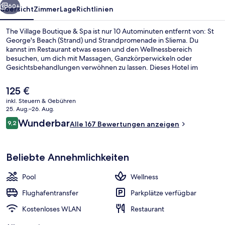
60+
Übersicht
Zimmer
Lage
Richtlinien
The Village Boutique & Spa ist nur 10 Autominuten entfernt von: St
George's Beach (Strand) und Strandpromenade in Sliema. Du
kannst im Restaurant etwas essen und den Wellnessbereich
besuchen, um dich mit Massagen, Ganzkörperwickeln oder
Gesichtsbehandlungen verwöhnen zu lassen. Dieses Hotel im
luxuriösen Stil bietet als weitere Highlights einen Innenpool, eine
Loungebar sowie einen Fitnessbereich.
Der
125 €
aktuelle
inkl. Steuern & Gebühren
Preis
25. Aug.–26. Aug.
Innenpool, Außenpool (je nach Saison
beträgt
Bewertungen
Wunderbar
9,2
Alle 167 Bewertungen anzeigen
125 €.
9,2 von 10.
Beliebte Annehmlichkeiten
Pool
Wellness
Flughafentransfer
Parkplätze verfügbar
Kostenloses WLAN
Restaurant