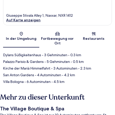
Giuseppe Stivala Alley 1, Naxxar, NXR 1412
Auf Karte anzeigen
Karte
In der Umgebung
Fortbewegung vor
Restaurants
Ort
Dylans Süßigkeitenhaus
- 3 Gehminuten
- 0.3 km
Palazzo Parisio & Gardens
- 5 Gehminuten
- 0.5 km
Kirche der Mariä Himmelfahrt
- 3 Autominuten
- 2.3 km
San Anton Gardens
- 4 Autominuten
- 4.2 km
Villa Bologna
- 6 Autominuten
- 4.5 km
Mehr zu dieser Unterkunft
The Village Boutique & Spa
The Village Boutique & Spa ist nur 10 Autominuten entfernt von: St