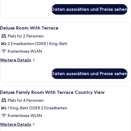
Details
anzeigen
für
Daten auswählen und Preise sehen
Classic-
Doppel-
oder
Alle
Hochwertige Bettwaren, Minibar, Zimm
6
-
Deluxe Room With Terrace
Fotos
Zweibettzimmer
Platz für 2 Personen
für
2 Einzelbetten ODER 1 King-Bett
Deluxe
Room
Kostenloses WLAN
With
Weitere
Weitere Details
Terrace
Details
für
anzeigen
Daten auswählen und Preise sehen
Deluxe
Room
With
Alle
Hochwertige Bettwaren, Minibar, Zimm
2
Terrace
Deluxe Family Room With Terrace Country View
Fotos
Platz für 4 Personen
für
1 King-Bett ODER 2 Einzelbetten
Deluxe
Family
Kostenloses WLAN
Room
Weitere
Weitere Details
With
Details