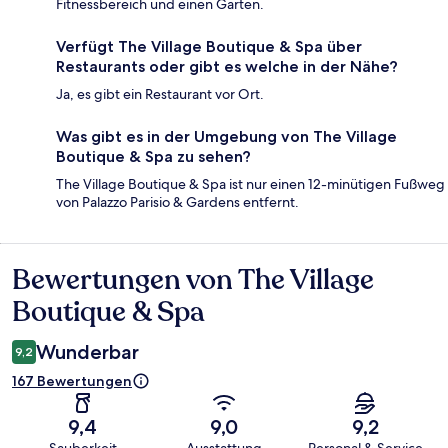
Fitnessbereich und einen Garten.
Verfügt The Village Boutique & Spa über
Restaurants oder gibt es welche in der Nähe?
Ja, es gibt ein Restaurant vor Ort.
Was gibt es in der Umgebung von The Village
Boutique & Spa zu sehen?
The Village Boutique & Spa ist nur einen 12-minütigen Fußweg
von Palazzo Parisio & Gardens entfernt.
Bewertungen von The Village
Bewertungen
Boutique & Spa
Wunderbar
9,2
167 Bewertungen
9,4
9,0
9,2
Sauberkeit
Ausstattung
Personal & Service