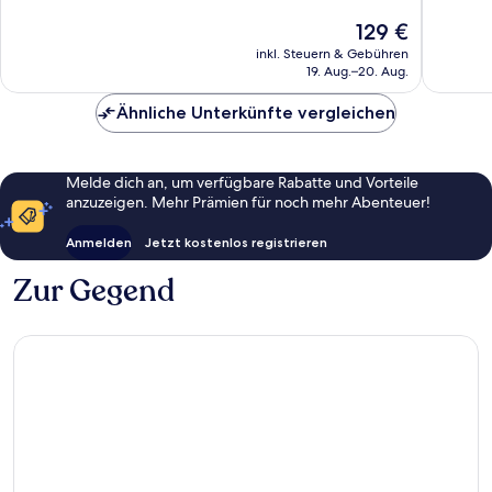
Sehr
Außerge
Der
129 €
gut,
47
Preis
17
Bewert
inkl. Steuern & Gebühren
beträgt
Bewertungen
19. Aug.–20. Aug.
129 €
Ähnliche Unterkünfte vergleichen
Melde dich an, um verfügbare Rabatte und Vorteile
anzuzeigen. Mehr Prämien für noch mehr Abenteuer!
Anmelden
Jetzt kostenlos registrieren
Zur Gegend