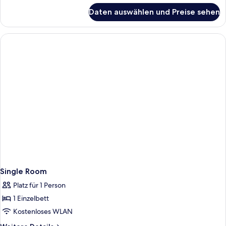
für
Terrace
Daten auswählen und Preise sehen
Deluxe
Country
Family
View
Room
anzeigen
With
Terrace
Country
View
Single Room
Platz für 1 Person
1 Einzelbett
Kostenloses WLAN
Weitere