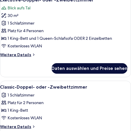
Fotos
Terrace
Blick aufs Tal
für
30 m²
Executive-
Doppel-
1 Schlafzimmer
oder
Platz für 4 Personen
-
1 King-Bett und 1 Queen-Schlafsofa ODER 2 Einzelbetten
Zweibettzimmer
Kostenloses WLAN
anzeigen
Weitere
Weitere Details
Details
für
Daten auswählen und Preise sehen
Executive-
Doppel-
oder
Alle
Ein großes Bett mit Stein-Kopfschild, 
3
-
Classic-Doppel- oder -Zweibettzimmer
Fotos
Zweibettzimmer
1 Schlafzimmer
für
Platz für 2 Personen
Classic-
Doppel-
1 King-Bett
oder
Kostenloses WLAN
-
Weitere
Weitere Details
Zweibettzimmer