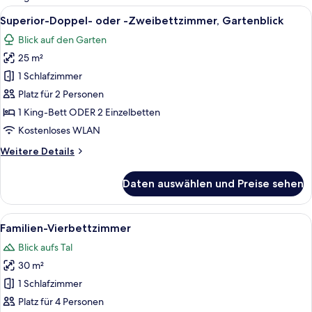
Zimmer
Alle
Ein modernes Hotelzimmer mit einem g
5
Superior-Doppel- oder -Zweibettzimmer, Gartenblick
Fotos
Blick auf den Garten
für
25 m²
Superior-
Doppel-
1 Schlafzimmer
oder
Platz für 2 Personen
-
1 King-Bett ODER 2 Einzelbetten
Zweibettzimmer,
Kostenloses WLAN
Gartenblick
Weitere
Weitere Details
anzeigen
Details
für
Daten auswählen und Preise sehen
Superior-
Doppel-
oder
Alle
Ein modernes Schlafzimmer mit einem 
5
-
Familien-Vierbettzimmer
Fotos
Zweibettzimmer,
Blick aufs Tal
Gartenblick
für
30 m²
Familien-
Vierbettzimmer
1 Schlafzimmer
anzeigen
Platz für 4 Personen