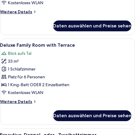
Zweibettzimmer
Kostenloses WLAN
anzeigen
Weitere
Weitere Details
Details
für
Daten auswählen und Preise sehen
Deluxe-
Doppel-
oder
Alle
Ein modernes Hotelzimmer mit einem g
5
-
Deluxe Family Room with Terrace
Fotos
Zweibettzimmer
Blick aufs Tal
für
33 m²
Deluxe
Family
1 Schlafzimmer
Room
Platz für 6 Personen
with
1 King-Bett ODER 2 Einzelbetten
Terrace
Kostenloses WLAN
anzeigen
Weitere
Weitere Details
Details
für
Daten auswählen und Preise sehen
Deluxe
Family
Room
Alle
Ein Hotelzimmer mit einem großen Bet
4
with
Executive-Doppel- oder -Zweibettzimmer