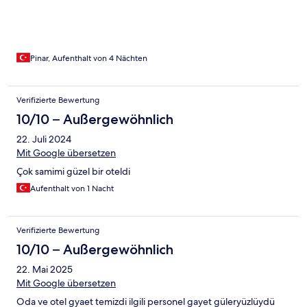
yine tercih edeceğimiz bir tesis. Ayrıca plaja sıfır olmasa da
anlaşmalı plaja yönlendirip destek vermelerini ayrıca takdir ettik
🙏☺️
Pinar, Aufenthalt von 4 Nächten
Verifizierte Bewertung
10/10 – Außergewöhnlich
22. Juli 2024
Mit Google übersetzen
Çok samimi güzel bir oteldi
Aufenthalt von 1 Nacht
Verifizierte Bewertung
10/10 – Außergewöhnlich
22. Mai 2025
Mit Google übersetzen
Oda ve otel gyaet temizdi ilgili personel gayet güleryüzlüydü