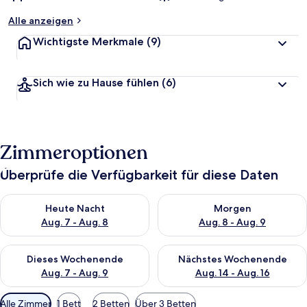
Alle anzeigen
Wichtigste Merkmale
(9)
Sich wie zu Hause fühlen
(6)
Zimmeroptionen
Überprüfe die Verfügbarkeit für diese Daten
Überprüfe die Verfügbarkeit für heute Nacht, Aug. 7 - Aug. 8.
Überprüfe die Verfügbarkeit f
Heute Nacht
Morgen
Aug. 7 - Aug. 8
Aug. 8 - Aug. 9
Überprüfe die Verfügbarkeit für dieses Wochenende, Aug. 7 - 
Überprüfe die Verfügbarkeit f
Dieses Wochenende
Nächstes Wochenende
Aug. 7 - Aug. 9
Aug. 14 - Aug. 16
Verfügbare
Alle Zimmer
1 Bett
2 Betten
Über 3 Betten