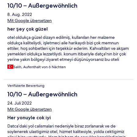
10/10 – Außergewöhnlich
8. Aug. 2022
Mit Google übersetzen
her şey çok güzel
otel oldukça güzel dizayn edilmiş, kullanılan her malzeme
oldukça kaliteliydi, işletmeci aile harikaydı bizi çok memnun
ettiler, hoş sohbetleri için teşekkür ederim. Kahvaltıları ve akşam
yemekleri oldukça lezzetliydi. konum itibariyle datça'nın bir çok
yerine yakın bölgeyi ziyaret etmeyi düşünüyorsanız bu oteli
düşünmeden tercih edebilirsiniz..
Salih, Aufenthalt von 6 Nächten
Verifizierte Bewertung
10/10 – Außergewöhnlich
24. Juli 2022
Mit Google übersetzen
Her yonuyle cok iyi
Datca’daki yol calismalari nedeniyle biraz zorlanarak ve de
soylenerek ulastigimiz otel, hizmet kalitesiyle, yolda cektigimiz