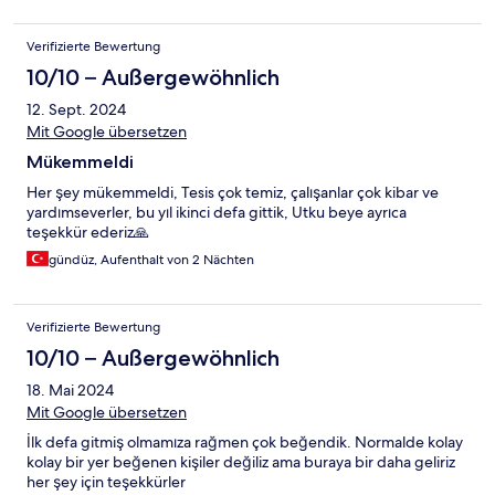
Verifizierte Bewertung
10/10 – Außergewöhnlich
12. Sept. 2024
Mit Google übersetzen
Mükemmeldi
Her şey mükemmeldi, Tesis çok temiz, çalışanlar çok kibar ve
yardımseverler, bu yıl ikinci defa gittik, Utku beye ayrıca
teşekkür ederiz🙏
gündüz, Aufenthalt von 2 Nächten
Verifizierte Bewertung
10/10 – Außergewöhnlich
18. Mai 2024
Mit Google übersetzen
İlk defa gitmiş olmamıza rağmen çok beğendik. Normalde kolay
kolay bir yer beğenen kişiler değiliz ama buraya bir daha geliriz
her şey için teşekkürler