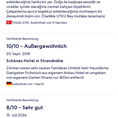
edebileceğiniz harika bir yer. Doğa ile başbaşa sessizlik ve
cicekler içinde olacağınız cennet bahçesi diyebilirim.
Çalışanlarına ayrıca teşekkür edebileceğimiz muhteşem bir
deneyimdi bizim icin. Özellikle UTKU Bey mutlaka tanismaniz
gereken bir insan. İşim gereği çok fazla insan tanıdım ama Utku
TOLGA SITKI, Aufenthalt von 5 Nächten
bey gibi mütevazi ve ilgili birini tanımamıştım.Adeta aileden biri
gibi oldu diyebilirim kendisi bizi güzel yerler görüp
gezebilecegimiz yerlere yönlendirirek çok büyük zaman
Verifizierte Bewertung
kazanmamızı ve çokça yer görmemizi sagladi.Kendisine ayrıca
Teşekkür ediyorum. Otele gelecek olursak Kahvaltısı çok çeşitli
10/10 – Außergewöhnlich
değil ama inanın çokça yetiyor. Akşam yemeklerini otelde
20. Sept. 2018
alabilirsiniz çok uygun ve lezettli diyebilirim. Oda konusunda biz
delux oda seçtik gayet konforlu ve temizdi bir sonraki gelisimizi
Schönes Hotel in Strandnähe
sabırsızlıkla bekliyoruz. Yarımada iyi ki sizleri tercih etmişiz
Zimmer waren sehr sauber Familiäres Umfeld Sehr freundliche
misafirperverliğiniz için çok teşekkür ederiz.
Gastgeber Frühstück aus eigenem Anbau Hotel ist umgeben
von eigenem Garten Strand nur 400m entfernt
Aufenthalt von 1 Nacht
Verifizierte Bewertung
8/10 – Sehr gut
15. Juli 2026