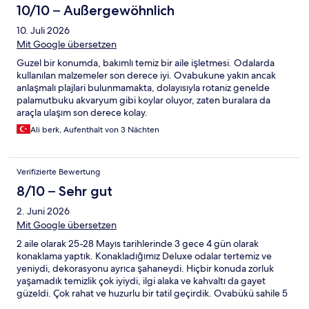
10/10 – Außergewöhnlich
10. Juli 2026
Mit Google übersetzen
Guzel bir konumda, bakımlı temiz bir aile işletmesi. Odalarda
kullanılan malzemeler son derece iyi. Ovabukune yakın ancak
anlaşmalı plajlari bulunmamakta, dolayısıyla rotaniz genelde
palamutbuku akvaryum gibi koylar oluyor, zaten buralara da
araçla ulaşım son derece kolay.
Ali berk, Aufenthalt von 3 Nächten
Verifizierte Bewertung
8/10 – Sehr gut
2. Juni 2026
Mit Google übersetzen
2 aile olarak 25-28 Mayıs tarihlerinde 3 gece 4 gün olarak
konaklama yaptık. Konakladığımız Deluxe odalar tertemiz ve
yeniydi, dekorasyonu ayrıca şahaneydi. Hiçbir konuda zorluk
yaşamadık temizlik çok iyiydi, ilgi alaka ve kahvaltı da gayet
güzeldi. Çok rahat ve huzurlu bir tatil geçirdik. Ovabükü sahile 5
dakika yürüme mesafesi vardı , huzur ve sakinlik için yine olsa