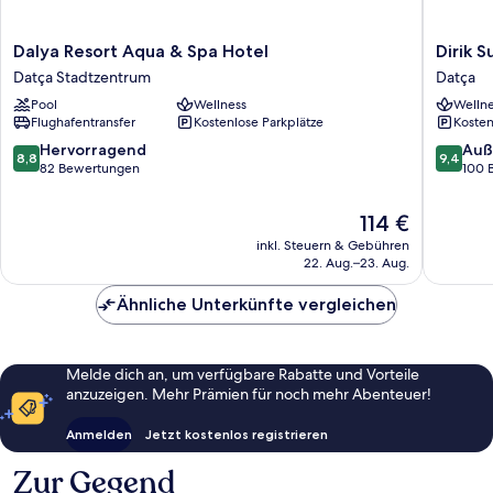
Dalya
Dirik
Dalya Resort Aqua & Spa Hotel
Dirik 
Resort
Surf
Datça Stadtzentrum
Datça
Aqua
&
Pool
Wellness
Wellne
&
Beach
Flughafentransfer
Kostenlose Parkplätze
Kosten
Spa
Club
Hotel
Hotel
8.8
9.4
Hervorragend
Auß
8,8
9,4
Datça
Datça
von
von
82 Bewertungen
100 
Stadtzentrum
Datça
10,
10,
Hervorragend,
Außerge
Der
114 €
82
100
Preis
inkl. Steuern & Gebühren
Bewertungen
Bewert
beträgt
22. Aug.–23. Aug.
114 €
Ähnliche Unterkünfte vergleichen
Melde dich an, um verfügbare Rabatte und Vorteile
anzuzeigen. Mehr Prämien für noch mehr Abenteuer!
Anmelden
Jetzt kostenlos registrieren
Zur Gegend