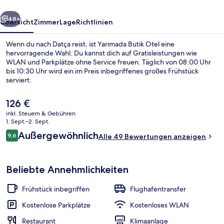
rück
Weiter
48+
Übersicht
Zimmer
Lage
Richtlinien
Wenn du nach Datça reist, ist Yarımada Butik Otel eine
hervorragende Wahl. Du kannst dich auf Gratisleistungen wie
WLAN und Parkplätze ohne Service freuen. Täglich von 08:00 Uhr
bis 10:30 Uhr wird ein im Preis inbegriffenes großes Frühstück
serviert.
Der
126 €
aktuelle
inkl. Steuern & Gebühren
Preis
1. Sept.–2. Sept.
Außenbereich
beträgt
Bewertungen
Außergewöhnlich
9,6
Alle 49 Bewertungen anzeigen
126 €.
9,6 von 10.
Beliebte Annehmlichkeiten
Frühstück inbegriffen
Flughafentransfer
Kostenlose Parkplätze
Kostenloses WLAN
Restaurant
Klimaanlage