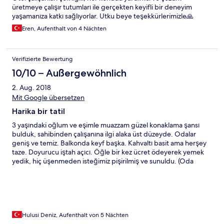
üretmeye çalışır tutumları ile gerçekten keyifli bir deneyim
yaşamanıza katkı sağlıyorlar. Utku beye teşekkürlerimizle🙏
Eren, Aufenthalt von 4 Nächten
Verifizierte Bewertung
10/10 – Außergewöhnlich
2. Aug. 2018
Mit Google übersetzen
Harika bir tatil
3 yaşındaki oğlum ve eşimle muazzam güzel konaklama şansı
bulduk, sahibinden çalışanına ilgi alaka üst düzeyde. Odalar
geniş ve temiz. Balkonda keyf başka. Kahvaltı basit ama herşey
taze. Doyurucu iştah açıcı. Öğle bir kez ücret ödeyerek yemek
yedik, hiç üşenmeden isteğimiz pişirilmiş ve sunuldu. (Oda
kahvaltı olduğu için ücret alındı, o da çok uygun fiyata) Uygun
fiyat mükemmel hizmet ve doğa içinde tatil için herkese tavsiye
ederim. Tekne gezileri vb aktiviteler için de sizlere yardımcı
olacaklardır. Knidos a yakınlığı arabanız var ise büyük şansınız
olacaktır. Ovabükü ayağınızın altında Palamutbükü ise çok yakın,
Hayıtbükü de hemen yanında. Lokasyon ideal.
Hulusi Deniz, Aufenthalt von 5 Nächten