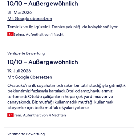
10/10 – Außergewöhnlich
31. Mai 2026
Mit Google übersetzen
Temizlik ve ilgi güzeldi. Denize yakınlığı da kolaylık sağlıyor.
Selma, Aufenthalt von 1 Nacht
Verifizierte Bewertung
10/10 – Außergewöhnlich
19. Juli 2026
Mit Google übersetzen
Ovabükü’ne ilk seyahatimizdi sakin bir tatil istediğiyle gitmiştik
beklentimizi fazlasıyla karşıladı.Otel odamız,havlularımız
tertemizdi.Otelde çalışanların hepsi çok yardımsever ve
canayakındı. Biz mutfağı kullanmadık mutfağı kullanmak
isteyenler için belki mutfak eşyaları yetersiz
kalabilir.Misafirperverliğiniz için tekrar teşekkür ederiz:)
Irem, Aufenthalt von 4 Nächten
Verifizierte Bewertung