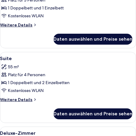
anzeigen
Platz für 3 Personen
1 Doppelbett und 1 Einzelbett
Kostenloses WLAN
Weitere
Weitere Details
Details
für
Daten auswählen und Preise sehen
Bungalow
Alle
Ein modernes Wohnzimmer mit einem g
8
Suite
Fotos
55 m²
für
Platz für 4 Personen
Suite
anzeigen
1 Doppelbett und 2 Einzelbetten
Kostenloses WLAN
Weitere
Weitere Details
Details
für
Daten auswählen und Preise sehen
Suite
Alle
Ein Hotelzimmer mit Bett, Schreibtisch
6
Deluxe-Zimmer