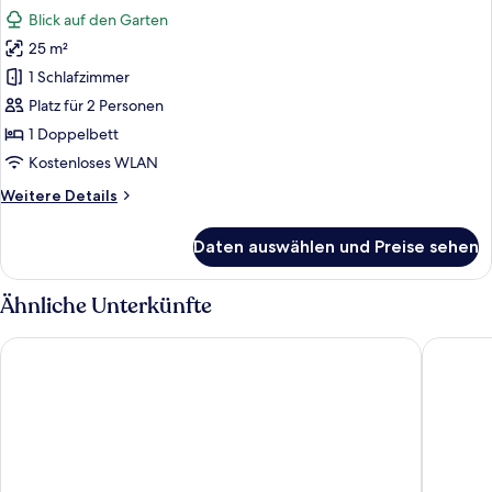
Fotos
Blick auf den Garten
für
25 m²
Deluxe-
Zimmer
1 Schlafzimmer
anzeigen
Platz für 2 Personen
1 Doppelbett
Kostenloses WLAN
Weitere
Weitere Details
Details
für
Daten auswählen und Preise sehen
Deluxe-
Zimmer
Ähnliche Unterkünfte
Dalya Resort Aqua & Spa Hotel
Dirik Su