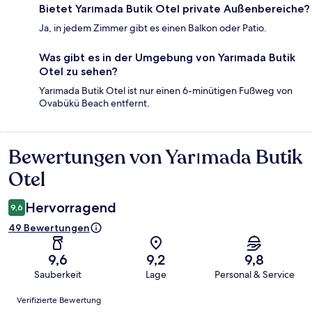
Bietet Yarımada Butik Otel private Außenbereiche?
Ja, in jedem Zimmer gibt es einen Balkon oder Patio.
Was gibt es in der Umgebung von Yarımada Butik
Otel zu sehen?
Yarımada Butik Otel ist nur einen 6-minütigen Fußweg von
Ovabükü Beach entfernt.
Bewertungen von Yarımada Butik
Bewertungen
Otel
Hervorragend
9,6
49 Bewertungen
9,6
9,2
9,8
Sauberkeit
Lage
Personal & Service
Bewertungen
Verifizierte Bewertung