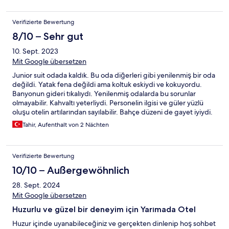
Verifizierte Bewertung
8/10 – Sehr gut
10. Sept. 2023
Mit Google übersetzen
Junior suit odada kaldık. Bu oda diğerleri gibi yenilenmiş bir oda
değildi. Yatak fena değildi ama koltuk eskiydi ve kokuyordu.
Banyonun gideri tıkalıydı. Yenilenmiş odalarda bu sorunlar
olmayabilir. Kahvaltı yeterliydi. Personelin ilgisi ve güler yüzlü
oluşu otelin artılarından sayılabilir. Bahçe düzeni de gayet iyiydi.
Konum olarak Palamutbükü Hayıtbükü Ovabükü gibi koylara
Tahir, Aufenthalt von 2 Nächten
yakın olmakla birlikte Datça Merkez ile bağlantıyı sağlayan ve
otele gitmek için geçilmesi gereken yol çok sıkıntılıydı. Tek şerit,
keskin virajlı, aydınlatma olmayan ve bozuk asfalt epey hırpalayıcı
Verifizierte Bewertung
oluyor. Sakinlik ve huzur isteyenler için ideal bir otel ancak
çocuklu misafirler için fazla bir seçenek sunulmuyor.
10/10 – Außergewöhnlich
28. Sept. 2024
Mit Google übersetzen
Huzurlu ve güzel bir deneyim için Yarımada Otel
Huzur içinde uyanabileceğiniz ve gerçekten dinlenip hoş sohbet