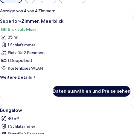
Filter
für
Anzeige von 4 von 4 Zimmern
Zimmer
Alle
Ein Hotelzimmer mit zwei Betten, ein
6
Superior-Zimmer, Meerblick
Fotos
Blick aufs Meer
für
35 m²
Superior-
Zimmer,
1 Schlafzimmer
Meerblick
Platz für 2 Personen
anzeigen
1 Doppelbett
Kostenloses WLAN
Weitere
Weitere Details
Details
für
Daten auswählen und Preise sehen
Superior-
Zimmer,
Meerblick
Alle
Ein weißes Haus mit rotem Dach, eine
7
Bungalow
Fotos
40 m²
für
1 Schlafzimmer
Bungalow