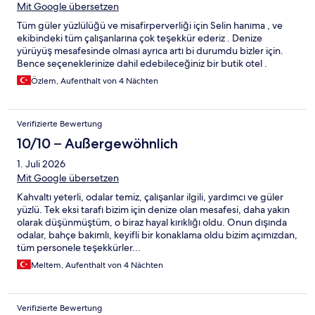
Mit Google übersetzen
Tüm güler yüzlülüğü ve misafirperverliği için Selin hanıma , ve
ekibindeki tüm çalışanlarına çok teşekkür ederiz . Denize
yürüyüş mesafesinde olması ayrıca artı bi durumdu bizler için.
Bence seçeneklerinize dahil edebileceğiniz bir butik otel .
Özlem, Aufenthalt von 4 Nächten
Verifizierte Bewertung
10/10 – Außergewöhnlich
1. Juli 2026
Mit Google übersetzen
Kahvaltı yeterli, odalar temiz, çalışanlar ilgili, yardımcı ve güler
yüzlü. Tek eksi tarafı bizim için denize olan mesafesi, daha yakın
olarak düşünmüştüm, o biraz hayal kırıklığı oldu. Onun dışında
odalar, bahçe bakımlı, keyifli bir konaklama oldu bizim açımızdan,
tüm personele teşekkürler...
Meltem, Aufenthalt von 4 Nächten
Verifizierte Bewertung