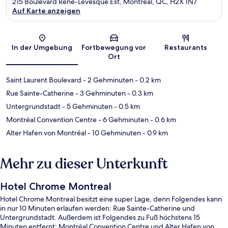
215 Boulevard René-Lévesque Est, Montreal, QC, H2X 1N7
Auf Karte anzeigen
Karte
In der Umgebung
Fortbewegung vor
Restaurants
Ort
Saint Laurent Boulevard
- 2 Gehminuten
- 0.2 km
Rue Sainte-Catherine
- 3 Gehminuten
- 0.3 km
Untergrundstadt
- 5 Gehminuten
- 0.5 km
Montréal Convention Centre
- 6 Gehminuten
- 0.6 km
Alter Hafen von Montréal
- 10 Gehminuten
- 0.9 km
Mehr zu dieser Unterkunft
Hotel Chrome Montreal
Hotel Chrome Montreal besitzt eine super Lage, denn Folgendes kann
in nur 10 Minuten erlaufen werden: Rue Sainte-Catherine und
Untergrundstadt. Außerdem ist Folgendes zu Fuß höchstens 15
Minuten entfernt: Montréal Convention Centre und Alter Hafen von