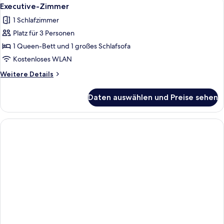
Alle
5
Executive-Zimmer
Fotos
1 Schlafzimmer
für
Platz für 3 Personen
Executive-
Zimmer
1 Queen-Bett und 1 großes Schlafsofa
anzeigen
Kostenloses WLAN
Weitere
Weitere Details
Details
für
Daten auswählen und Preise sehen
Executive-
Zimmer