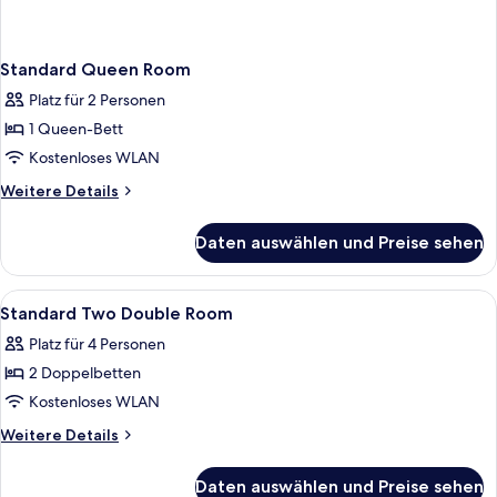
Standard Queen Room
Platz für 2 Personen
1 Queen-Bett
Kostenloses WLAN
Weitere
Weitere Details
Details
für
Daten auswählen und Preise sehen
Standard
Queen
Room
Alle
Ein Hotelzimmer mit zwei Betten, ein
8
Standard Two Double Room
Fotos
Platz für 4 Personen
für
2 Doppelbetten
Standard
Two
Kostenloses WLAN
Double
Weitere
Weitere Details
Room
Details
für
anzeigen
Daten auswählen und Preise sehen
Standard