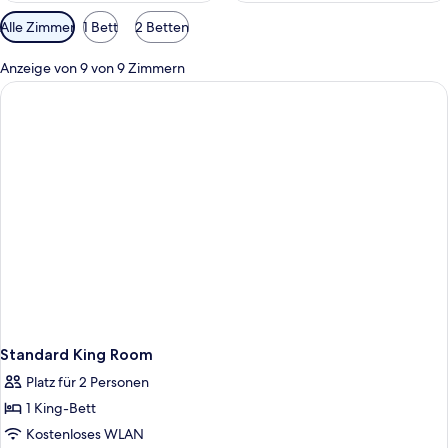
Verfügbare
Alle Zimmer
1 Bett
2 Betten
Filter
für
Anzeige von 9 von 9 Zimmern
Zimmer
Standard King Room
Platz für 2 Personen
1 King-Bett
Kostenloses WLAN