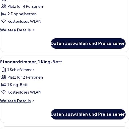
für
Platz für 4 Personen
Standardzimmer,
barrierefrei
2 Doppelbetten
anzeigen
Kostenloses WLAN
Weitere
Weitere Details
Details
für
Daten auswählen und Preise sehen
Standardzimmer,
barrierefrei
Alle
Ein Hotelzimmer mit einem großen Bett
5
Standardzimmer, 1 King-Bett
Fotos
1 Schlafzimmer
für
Platz für 2 Personen
Standardzimmer,
1 King-
1 King-Bett
Bett
Kostenloses WLAN
anzeigen
Weitere
Weitere Details
Details
für
Daten auswählen und Preise sehen
Standardzimmer,
1 King-
Bett
Ein Hotelzimmer mit einem großen Bet