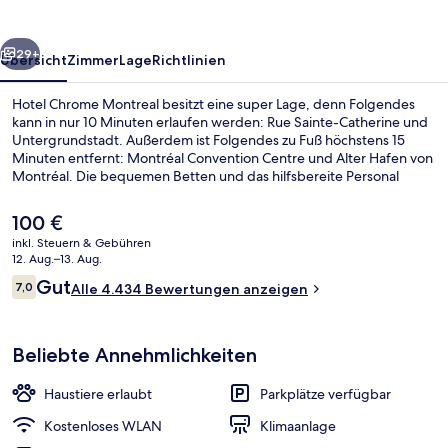
rück
Weiter
29+
Übersicht
Zimmer
Lage
Richtlinien
Hotel Chrome Montreal besitzt eine super Lage, denn Folgendes
kann in nur 10 Minuten erlaufen werden: Rue Sainte-Catherine und
Untergrundstadt. Außerdem ist Folgendes zu Fuß höchstens 15
Minuten entfernt: Montréal Convention Centre und Alter Hafen von
Montréal. Die bequemen Betten und das hilfsbereite Personal
erhalten tolle Bewertungen von anderen Reisenden. Die Unterkunft
ist nur einen kurzen Fußmarsch von den öffentlichen
Der
100 €
Verkehrsmitteln entfernt: Zur U-Bahn läuft man 4 Minuten (Station
aktuelle
inkl. Steuern & Gebühren
Champ-de-Mars) bzw. 6 Minuten (Station Berri-UQAM).
Preis
12. Aug.–13. Aug.
Lobby
beträgt
Bewertungen
Gut
7,0
Alle 4.434 Bewertungen anzeigen
100 €.
7,0 von 10.
Beliebte Annehmlichkeiten
Haustiere erlaubt
Parkplätze verfügbar
Kostenloses WLAN
Klimaanlage