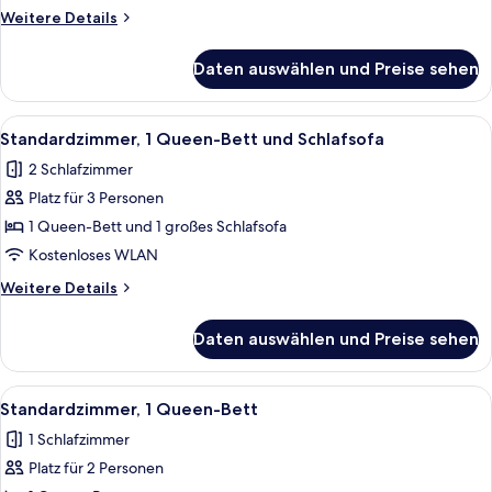
Weitere
Weitere Details
Details
für
Daten auswählen und Preise sehen
Standard
King
Room
Alle
Ein Hotelzimmer mit einem Bett, eine
6
Standardzimmer, 1 Queen-Bett und Schlafsofa
Fotos
2 Schlafzimmer
für
Platz für 3 Personen
Standardzimmer,
1 Queen-
1 Queen-Bett und 1 großes Schlafsofa
Bett
Kostenloses WLAN
und
Weitere
Weitere Details
Schlafsofa
Details
anzeigen
für
Daten auswählen und Preise sehen
Standardzimmer,
1 Queen-
Bett
Alle
Ein Hotelzimmer mit einem großen Bett
5
und
Standardzimmer, 1 Queen-Bett
Fotos
Schlafsofa
1 Schlafzimmer
für
Platz für 2 Personen
Standardzimmer,