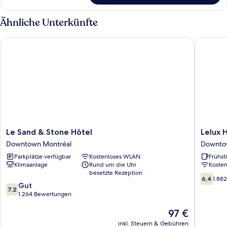
Two
Double
Ähnliche Unterkünfte
Room
Le Sand & Stone Hôtel
Lelux Ho
Le
Lelux
Le Sand & Stone Hôtel
Lelux 
Sand
Hotel
Downtown Montréal
Downto
&
Downto
Parkplätze verfügbar
Kostenloses WLAN
Frühst
Stone
Montréa
Klimaanlage
Rund um die Uhr
Koste
Hôtel
besetzte Rezeption
Downtown
6.4
6,4
1.88
7.2
Montréal
Gut
von
7,2
von
1.264 Bewertungen
10,
10,
1.882
Der
97 €
Gut,
Bewert
Preis
1.264
inkl. Steuern & Gebühren