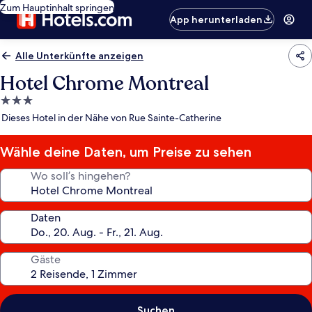
Zum Hauptinhalt springen
App herunterladen
Alle Unterkünfte anzeigen
Hotel Chrome Montreal
3.0-
Sterne-
Dieses Hotel in der Nähe von Rue Sainte-Catherine
Unterkunft
Wähle deine Daten, um Preise zu sehen
Wo soll’s hingehen?
Daten
Gäste
Suchen