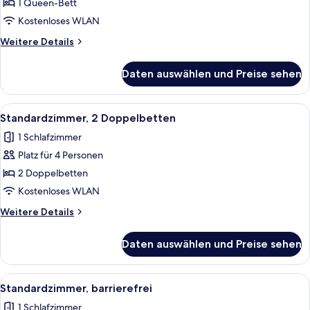
1
1 Queen-Bett
Queen-
Kostenloses WLAN
Bett
Weitere
Weitere Details
anzeigen
Details
für
Daten auswählen und Preise sehen
Standardzimmer,
1
Queen-
Alle
Ein Hotelzimmer mit zwei Betten, eine
8
Bett
Standardzimmer, 2 Doppelbetten
Fotos
1 Schlafzimmer
für
Platz für 4 Personen
Standardzimmer,
2 Doppelbetten
2 Doppelbetten
anzeigen
Kostenloses WLAN
Weitere
Weitere Details
Details
für
Daten auswählen und Preise sehen
Standardzimmer,
2 Doppelbetten
Alle
Ein Hotelzimmer mit rotem Teppich, e
5
Standardzimmer, barrierefrei
Fotos
1 Schlafzimmer