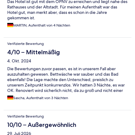
Das Hotel ist gut mit dem ÖPNV zu erreichen und liegt nahe des
Rathauses und der Altstadt. Für meinen Aufenthalt war das
Hotel gut, man merkt aber, dass es schon in die Jahre
gekommen ist.
MARTIN, Aufenthalt von 4 Nächten
Verifizierte Bewertung
4/10 – Mittelmäßig
4. Okt. 2024
Die Bewertungen zuvor passen, es ist in unserem Fall aber
auszuhalten gewesen. Bettwäsche war sauber und das Bad
ebenfalls! Die Lage machte den Unterschied, preislich zu
unserem Zeitpunkt konkurrenzlos. Wir hatten 3 Nächte, es war
OK. Renoviert wird sicherlich nicht, da zu groß und nicht einer
Kette zugehörig. Der Gaul wird noch geritten bis es nicht mehr
Sascha, Aufenthalt von 3 Nächten
geht und dann verkauft. Der neue Besitzer wird renovieren und
in 20 Jahren schreiben wir hier wieder das gleiche... ;-) Wenn
man weiß worauf man sich einlässt kann man es ein paar nächte
Verifizierte Bewertung
für ne Rundreise aushalten. War definitiv das schwächste Hotel,
aber alles war fußläufig erreichbar und zum schlafen OK.
10/10 – Außergewöhnlich
29. Juli 2026