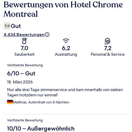
Bewertungen von Hotel Chrome
Bewertungen
Montreal
Gut
7,0
4.434 Bewertungen
7,0
6,2
7,2
Sauberkeit
Ausstattung
Personal & Service
Bewertungen
Verifizierte Bewertung
6/10 – Gut
18. März 2026
Nur alle drei Tage zimmerservice und kam innerhalb von sieben
Tagen trotzdem nur einmal!
Matthias, Aufenthalt von 8 Nächten
Verifizierte Bewertung
10/10 – Außergewöhnlich