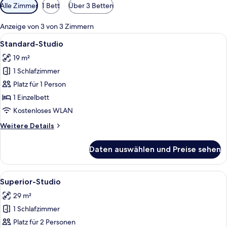
Verfügbare
Alle Zimmer
1 Bett
Über 3 Betten
Filter
für
Anzeige von 3 von 3 Zimmern
Zimmer
Alle
Ein kleines Hotelzimmer mit Bett, ei
15
Standard-Studio
Fotos
19 m²
für
1 Schlafzimmer
Standard-
Studio
Platz für 1 Person
anzeigen
1 Einzelbett
Kostenloses WLAN
Weitere
Weitere Details
Details
für
Daten auswählen und Preise sehen
Standard-
Studio
Alle
Ein Hotelzimmer mit einem ordentlich
18
Superior-Studio
Fotos
29 m²
für
1 Schlafzimmer
Superior-
Studio
Platz für 2 Personen