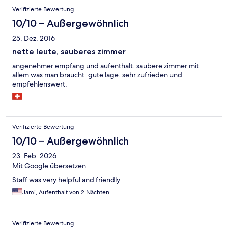
皿、カトラリー、塩胡椒、パックのコーヒーや紅茶などがあり
Verifizierte Bewertung
ました。 【立地と環境】 静かなエリアですが壁はあまり厚くな
いです。私たちが宿泊したときは特に問題なく静かな夜を過ご
10/10 – Außergewöhnlich
せました。 車で２分、歩いて１５分くらいの場所にレストラン
25. Dez. 2016
やショップが集まっているので立地が良いです。 【オプショ
ン】 駐車場、洗濯機、乾燥機が無料で使えます。 Wi-Fiも無料
nette leute, sauberes zimmer
で提供されてますが、利用登録をレセプションに依頼する必要
angenehmer empfang und aufenthalt. saubere zimmer mit
があります。 【チェックインとレセプション】 レセプションは
allem was man braucht. gute lage. sehr zufrieden und
ありますが基本的に人がおらず、チェックインのやり方はメー
empfehlenswert.
ルで送られてきます。 私はメールに気付かず返信をしなかった
ので電話を貰い説明を受けました。 Wi-Fiの利用登録を依頼した
り、質問があるときは電話かレセプションのドア前にあるイン
ターフォン越しにスタッフさんと話すしかないので、英会話が
多少はできないとちょっと辛いかも。 ただ、スタッフさんは根
Verifizierte Bewertung
気よくこちらの要望や話を理解しようと頑張ってくれてたと思
うので、多少は英会話ができる！という人はビビる必要はない
10/10 – Außergewöhnlich
です。 【余談】 チェックアウトをするとき、清掃スタッフの方
23. Feb. 2026
が日本語で話しかけてくれました。 日本に住んでたことがある
Mit Google übersetzen
そうで日本語がとても上手だったしとても感じの良い方で、ま
たタウランガに行くときはここを利用したいなぁと思います。
Staff was very helpful and friendly
Jami, Aufenthalt von 2 Nächten
Verifizierte Bewertung