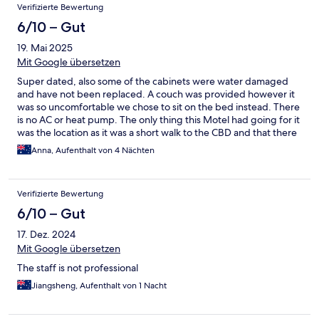
Verifizierte Bewertung
6/10 – Gut
19. Mai 2025
Mit Google übersetzen
Super dated, also some of the cabinets were water damaged
and have not been replaced. A couch was provided however it
was so uncomfortable we chose to sit on the bed instead. There
is no AC or heat pump. The only thing this Motel had going for it
was the location as it was a short walk to the CBD and that there
is free parking in site. Suffice to say I would not stay here again.
Anna, Aufenthalt von 4 Nächten
Verifizierte Bewertung
6/10 – Gut
17. Dez. 2024
Mit Google übersetzen
The staff is not professional
Jiangsheng, Aufenthalt von 1 Nacht