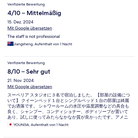
Verifizierte Bewertung
4/10 – Mittelmäßig
15. Dez. 2024
Mit Google übersetzen
The staff is not professional
Jiangsheng, Aufenthalt von 1 Nacht
Verifizierte Bewertung
8/10 – Sehr gut
21. Nov. 2024
Mit Google übersetzen
スーペリア スタジオに３名で宿泊しました。 【部屋の設備につ
いて】 クイーンベッド１台とシングルベッド１台の部屋は綺麗
でお洒落です。 シャワールームの水圧や温度調整などの具合も
良く、シャンプー、コンディショナー、ボディソープが置いて
あり、試しに使ってみたらなかなか質が良かったです。アメニ
ティにメイク落としがあるのも嬉しかったです。 キッチンには
YOUNGA, Aufenthalt von 1 Nacht
電気コンロ、冷蔵庫、電子レンジ、ケトル、包丁、まな板、
鍋、フライパン、トング、ポット、グラス、マグカップ、お