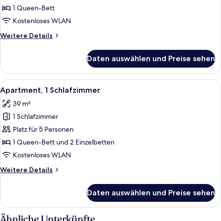
anzeigen
1 Queen-Bett
Kostenloses WLAN
Weitere
Weitere Details
Details
für
Daten auswählen und Preise sehen
Superior-
Studio
Alle
Ein Hotelzimmer mit einem Bett, einem
10
Apartment, 1 Schlafzimmer
Fotos
39 m²
für
1 Schlafzimmer
Apartment,
1
Platz für 5 Personen
Schlafzimmer
1 Queen-Bett und 2 Einzelbetten
anzeigen
Kostenloses WLAN
Weitere
Weitere Details
Details
für
Daten auswählen und Preise sehen
Apartment,
1
Schlafzimmer
Ähnliche Unterkünfte