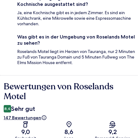
Kochnische ausgestattet sind?
Ja, eine Kochnische gibt es in jedem Zimmer. Es sind ein
Kühlschrank, eine Mikrowelle sowie eine Espressomaschine
vorhanden.
Was gibt es in der Umgebung von Roselands Motel
zu sehen?
Roselands Motel liegt im Herzen von Tauranga, nur 2 Minuten
zu Fuß von Tauranga Domain und 5 Minuten Fußweg von The
Elms Mission House entfernt.
Bewertungen von Roselands
Bewertungen
Motel
Sehr gut
8,4
147 Bewertungen
9,0
8,6
9,2