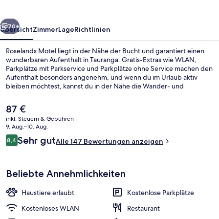
rück
Weiter
70+
Übersicht
Zimmer
Lage
Richtlinien
Roselands Motel liegt in der Nähe der Bucht und garantiert einen
wunderbaren Aufenthalt in Tauranga. Gratis-Extras wie WLAN,
Parkplätze mit Parkservice und Parkplätze ohne Service machen den
Aufenthalt besonders angenehm, und wenn du im Urlaub aktiv
bleiben möchtest, kannst du in der Nähe die Wander- und
Radwege und die Möglichkeiten zum Schnorcheln nutzen. Du
kannst dich auf eine Terrasse und einen Garten freuen. Die Zimmer
Der
87 €
sind mit Kühlschränken und Mikrowellen versehen. Andere
aktuelle
inkl. Steuern & Gebühren
Reisende mögen den allgemeinen Zustand der Unterkunft.
Preis
9. Aug.–10. Aug.
Garten
beträgt
Bewertungen
Sehr gut
8,4
Alle 147 Bewertungen anzeigen
87 €.
8,4 von 10.
Beliebte Annehmlichkeiten
Haustiere erlaubt
Kostenlose Parkplätze
Kostenloses WLAN
Restaurant