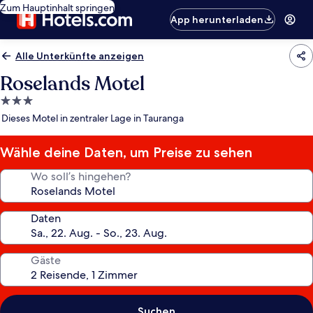
Zum Hauptinhalt springen
App herunterladen
Alle Unterkünfte anzeigen
Roselands Motel
3.0-
Sterne-
Dieses Motel in zentraler Lage in Tauranga
Unterkunft
Wähle deine Daten, um Preise zu sehen
Wo soll’s hingehen?
Daten
Gäste
Suchen