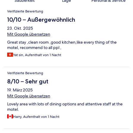
Sauberkeit
Lage
Personal & Service
Bewertungen
Verifizierte Bewertung
10/10 – Außergewöhnlich
23. Okt. 2025
Mit Google übersetzen
Great stay ,clean room ,good kitchen,like every thing of the
motel, recommend to all ppl ,
Yat sin, Aufenthalt von 1 Nacht
Verifizierte Bewertung
8/10 – Sehr gut
19. März 2025
Mit Google übersetzen
Lovely area with lots of dining options and attentive staff at the
motel.
Harry, Aufenthalt von 1 Nacht