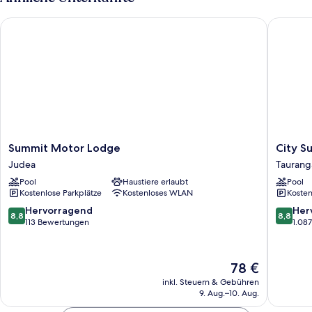
Summit Motor Lodge
City Sui
Summit
City
Summit Motor Lodge
City S
Motor
Suites
Judea
Taurang
Lodge
Taurang
Pool
Haustiere erlaubt
Pool
Judea
Taurang
Kostenlose Parkplätze
Kostenloses WLAN
Kosten
8.8
8.8
Hervorragend
Her
8,8
8,8
von
von
113 Bewertungen
1.08
10,
10,
Hervorragend,
Hervorr
113
1.087
Der
78 €
Bewertungen
Bewert
Preis
inkl. Steuern & Gebühren
beträgt
9. Aug.–10. Aug.
78 €