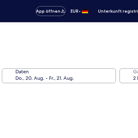
•
App öffnen
EUR
Unterkunft registr
Daten
G