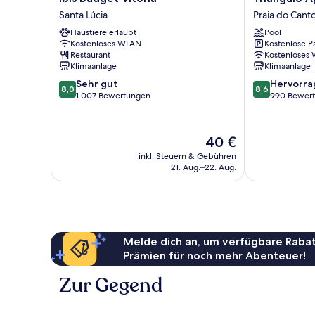
budget
Apart
Santa Lúcia
Praia do Cant
Vitoria
Hotel
Haustiere erlaubt
Pool
Santa
Praia
Kostenloses WLAN
Kostenlose P
Lúcia
do
Restaurant
Kostenloses
Canto
Klimaanlage
Klimaanlage
8.0
8.6
Sehr gut
Hervorr
8,0
8,6
von
von
1.007 Bewertungen
990 Bewer
10,
10,
Sehr
Hervorragend
gut,
990
Der
40 €
1.007
Bewertungen
Preis
inkl. Steuern & Gebühren
Bewertungen
beträgt
21. Aug.–22. Aug.
40 €
Melde dich an, um verfügbare Rabat
Prämien für noch mehr Abenteuer!
Zur Gegend