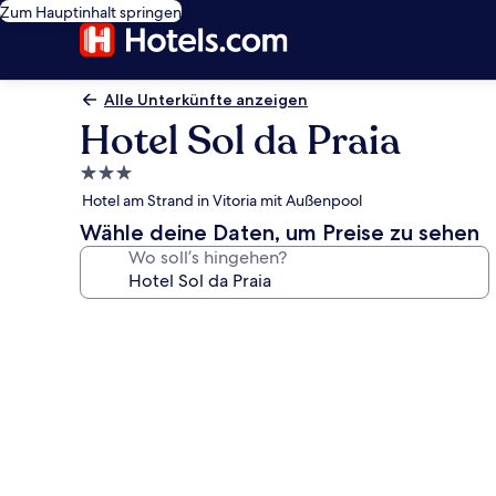
Zum Hauptinhalt springen
Alle Unterkünfte anzeigen
Hotel Sol da Praia
3.0-
Sterne-
Hotel am Strand in Vitoria mit Außenpool
Unterkunft
Wähle deine Daten, um Preise zu sehen
Wo soll’s hingehen?
Fotogalerie
von
Hotel
Sol
da
Praia