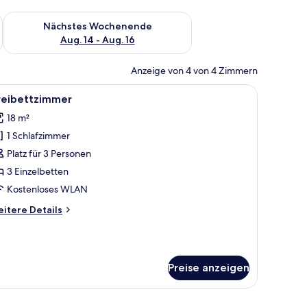
es Wochenende, Aug. 7 - Aug. 9.
Überprüfe die Verfügbarkeit für nächstes Wochenende, Aug. 1
Nächstes Wochenende
Aug. 14 - Aug. 16
Anzeige von 4 von 4 Zimmern
hang.
steinwand, einem Holztisch mit Stuhl, einem Bett mit weißer Bettwäsche und
le
Ein Hotelzimmer mit drei Einzelbetten, jedes 
8
reibettzimmer
otos
18 m²
ür
1 Schlafzimmer
reibettzimmer
nzeigen
Platz für 3 Personen
3 Einzelbetten
Kostenloses WLAN
itere
itere Details
tails
r
eibettzimmer
Preise anzeigen
ng.