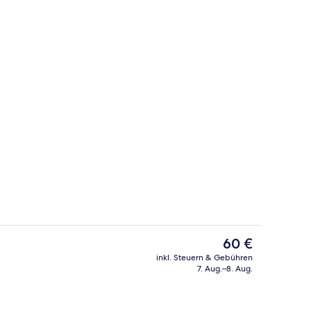
begriffenes Frühstücksbuffet
Balkon
Der
60 €
aktuelle
inkl. Steuern & Gebühren
Preis
7. Aug.–8. Aug.
Minibar, Schreibtisch, Verdunkelung
beträgt
60 €.