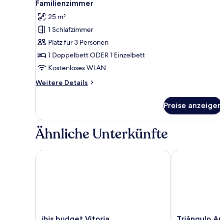
9
Familienzimmer
Fotos
25 m²
für
1 Schlafzimmer
Familienzimmer
anzeigen
Platz für 3 Personen
1 Doppelbett ODER 1 Einzelbett
Kostenloses WLAN
Weitere
Weitere Details
Details
für
Preise anzeige
Familienzimmer
Ähnliche Unterkünfte
ibis budget Vitoria
Triângulo Apa
ibis
Triângulo
ibis budget Vitoria
Triângulo A