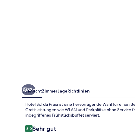
33+
Übersicht
Zimmer
Lage
Richtlinien
Hotel Sol da Praia ist eine hervorragende Wahl für einen 
Gratisleistungen wie WLAN und Parkplätze ohne Service fre
inbegriffenes Frühstücksbuffet serviert.
Bewertungen
Sehr gut
8,0
8,0 von 10.