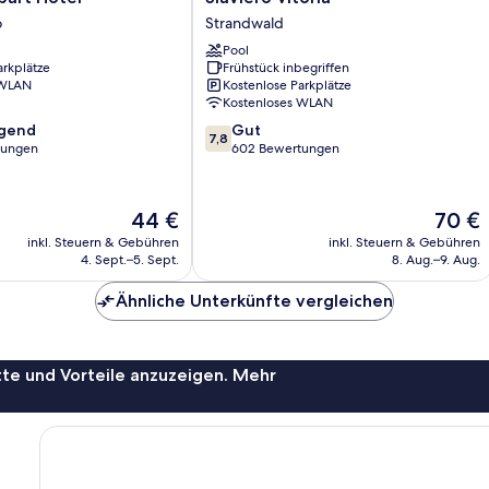
Vitória
o
Strandwald
Strandwald
Pool
arkplätze
Frühstück inbegriffen
 WLAN
Kostenlose Parkplätze
Kostenloses WLAN
7.8
agend
Gut
7,8
von
tungen
602 Bewertungen
10,
,
Gut,
602
Der
Der
44 €
70 €
Bewertungen
Preis
Preis
inkl. Steuern & Gebühren
inkl. Steuern & Gebühren
beträgt
beträgt
4. Sept.–5. Sept.
8. Aug.–9. Aug.
44 €
70 €
Ähnliche Unterkünfte vergleichen
te und Vorteile anzuzeigen. Mehr