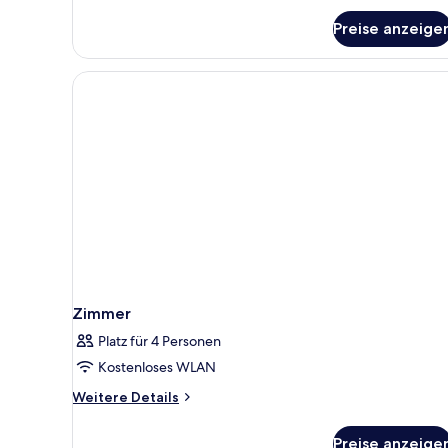
Preise anzeige
Zimmer
Platz für 4 Personen
Kostenloses WLAN
Weitere
Weitere Details
Details
für
Preise anzeige