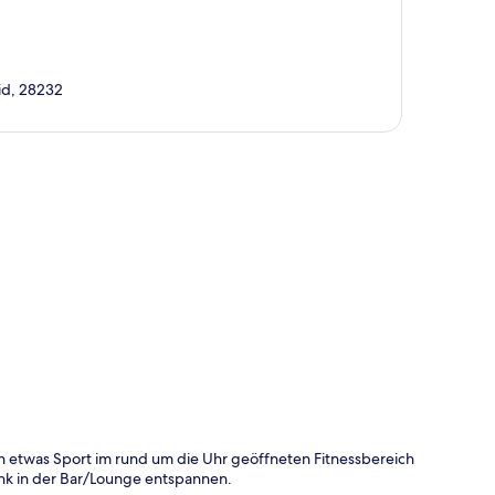
rid, 28232
te
h etwas Sport im rund um die Uhr geöffneten Fitnessbereich
nk in der Bar/Lounge entspannen.