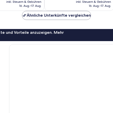
Preis
Preis
190
inkl. Steuern & Gebühren
inkl. Steuern & Gebühren
beträgt
beträg
Bewertungen
16. Aug.–17. Aug.
16. Aug.–17. Aug.
60 €
61 €
Ähnliche Unterkünfte vergleichen
te und Vorteile anzuzeigen. Mehr