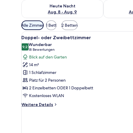
Überprüfe die Verfügbarkeit für heute Nacht, Aug. 8
Überprüfe die
Heute Nacht
Aug. 8 - Aug. 9
Au
Verfügbare
Alle Zimmer
1 Bett
2 Betten
Filter
Alle
Ein Hotelzimmer mit Bett, Schr
für
6
Doppel- oder Zweibettzimmer
Fotos
Zimmer
Wunderbar
für
9,2
9,2 von 10
(18
18 Bewertungen
Doppel-
Bewertungen)
Blick auf den Garten
oder
14 m²
Zweibettzimmer
1 Schlafzimmer
anzeigen
Platz für 2 Personen
2 Einzelbetten ODER 1 Doppelbett
Kostenloses WLAN
Weitere
Weitere Details
Details
für
Doppel-
oder
Zweibettzimmer