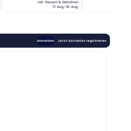
Preis
Bewertungen
inkl. Steuern & Gebühren
inkl. S
t
beträgt
17. Aug.–18. Aug.
77 €
Anmelden
Jetzt kostenlos registrieren