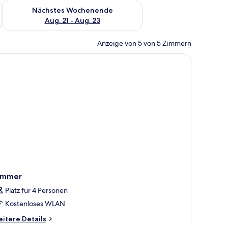
es Wochenende, Aug. 14 - Aug. 16.
Überprüfe die Verfügbarkeit für nächstes Wochenende, Aug. 2
Nächstes Wochenende
Aug. 21 - Aug. 23
Anzeige von 5 von 5 Zimmern
 Lampe und Schreibtisch mit Telefon und Wasserkocher.
immer
Platz für 4 Personen
Kostenloses WLAN
itere
itere Details
tails