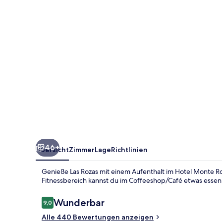
46+
Übersicht
Zimmer
Lage
Richtlinien
Genieße Las Rozas mit einem Aufenthalt im Hotel Monte R
Fitnessbereich kannst du im Coffeeshop/Café etwas essen
Bewertungen
Wunderbar
9,0
9,0 von 10.
Alle 440 Bewertungen anzeigen