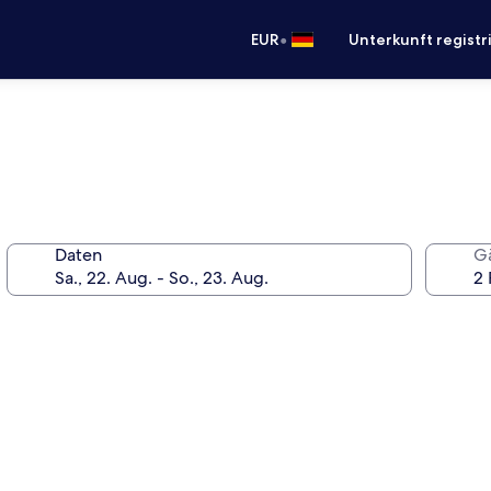
•
EUR
Unterkunft registr
Daten
G