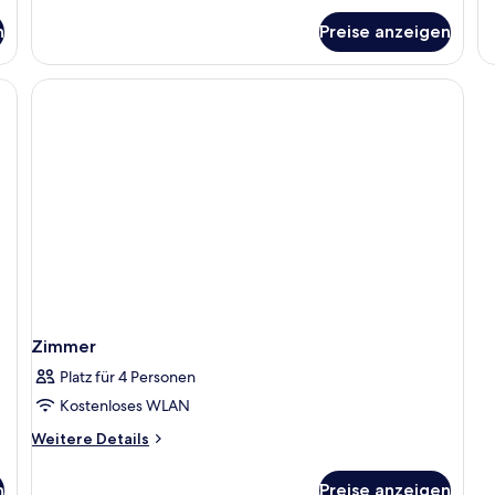
fü
n
Preise anzeigen
Z
Zimmer
Platz für 4 Personen
Kostenloses WLAN
Weitere
Weitere Details
Details
für
n
Preise anzeigen