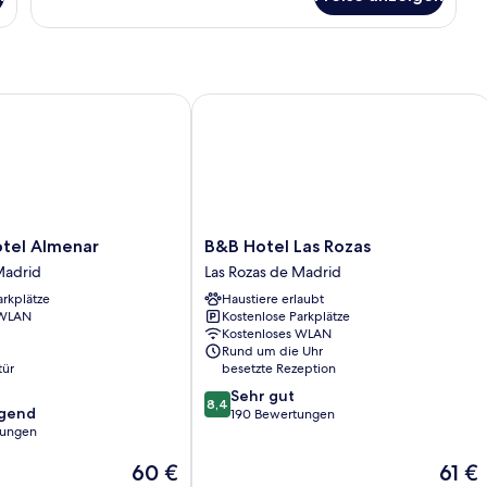
Zimmer
el Almenar
B&B Hotel Las Rozas
B&B
otel Almenar
B&B Hotel Las Rozas
Hotel
Madrid
Las Rozas de Madrid
Las
arkplätze
Haustiere erlaubt
Rozas
 WLAN
Kostenlose Parkplätze
Las
Kostenloses WLAN
Rozas
Rund um die Uhr
de
tür
besetzte Rezeption
Madrid
8.4
Sehr gut
8,4
agend
von
190 Bewertungen
tungen
10,
Sehr
Der
Der
60 €
61 €
,
gut,