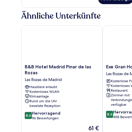
Zimmer
Ähnliche Unterkünfte
B&B Hotel Madrid Pinar de las Rozas
Exe Gran Hot
B&B
Exe
B&B Hotel Madrid Pinar de las
Exe Gran H
Hotel
Gran
Rozas
Las Rozas de 
Madrid
Hotel
Las Rozas de Madrid
Kostenlose P
Pinar
Almenar
Kostenloses
de
Haustiere erlaubt
Las
Restaurant
Kostenloses WLAN
las
Rozas
Zimmer mit
Klimaanlage
Rozas
de
Verbindungs
Rund um die Uhr
Las
Madrid
verfügbar
besetzte Rezeption
Rozas
8.6
Hervorr
8.6
Hervorragend
de
8,6
8,6
von
458 Bewer
von
96 Bewertungen
Madrid
10,
10,
Der
61 €
Hervorragend
Hervorragend,