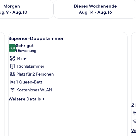
 - Aug. 9.
 Verfügbarkeit für morgen, Aug. 9 - Aug. 10.
Überprüfe die Verfügbarkeit für dies
Morgen
Dieses Wochenende
g. 9 - Aug. 10
Aug. 14 - Aug. 16
eibtisch, Stuhl und einem Fenster mit Vorhängen.
Alle
Ein Hotelzimmer mit Bett, Nachttisch,
11
Superior-Doppelzimmer
Fotos
Sehr gut
für
8,0
8,0 von 10
(1
1 Bewertung
Superior-
Bewertung)
14 m²
Doppelzimmer
1 Schlafzimmer
anzeigen
Platz für 2 Personen
1 Queen-Bett
Kostenloses WLAN
Weitere
Weitere Details
Details
Z
für
Superior-
Doppelzimmer
We
We
De