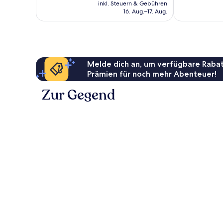
Preis
458
96
inkl. Steuern & Gebühren
beträgt
Bewertungen
16. Aug.–17. Aug.
Bewertungen
61 €
Melde dich an, um verfügbare Rabat
Prämien für noch mehr Abenteuer!
Zur Gegend