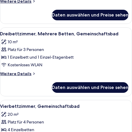
Weitere
Weitere Details
Details
für
Daten auswählen und Preise sehen
Dreibettzimmer,
3 Einzelbetten,
Gemeinschaftsbad
Alle
Ein Schlafsaalzimmer mit Stockbetten,
5
Dreibettzimmer, Mehrere Betten, Gemeinschaftsbad
Fotos
10 m²
für
Platz für 3 Personen
Dreibettzimmer,
Mehrere
1 Einzelbett und 1 Einzel-Etagenbett
Betten,
Kostenloses WLAN
Gemeinschaftsbad
Weitere
Weitere Details
anzeigen
Details
für
Daten auswählen und Preise sehen
Dreibettzimmer,
Mehrere
Betten,
Alle
Ein Hotelzimmer mit zwei Betten, ein
6
Gemeinschaftsbad
Vierbettzimmer, Gemeinschaftsbad
Fotos
20 m²
für
Platz für 4 Personen
Vierbettzimmer,
Gemeinschaftsbad
4 Einzelbetten