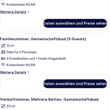
anzeigen
Kostenloses WLAN
Weitere
Weitere Details
Details
für
Daten auswählen und Preise sehen
Vierbettzimmer,
Gemeinschaftsbad
Alle
Ein Schlafsaalzimmer mit Etagenbetten
5
Familienzimmer, Gemeinschaftsbad (5 Guests)
Fotos
15 m²
für
Platz für 5 Personen
Familienzimmer,
Gemeinschaftsbad
3 Einzelbetten und 1 Einzel-Etagenbett
(5
Kostenloses WLAN
Guests)
Weitere
Weitere Details
anzeigen
Details
für
Daten auswählen und Preise sehen
Familienzimmer,
Gemeinschaftsbad
(5
Alle
Ein kleines Zimmer mit Etagenbetten, 
5
Guests)
Vierbettzimmer, Mehrere Betten, Gemeinschaftsbad
Fotos
20 m²
für