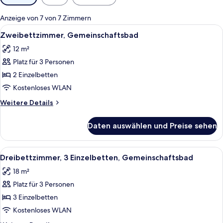
Filter
für
Anzeige von 7 von 7 Zimmern
Zimmer
Alle
Ein modernes Hotelzimmer mit zwei Ei
6
Zweibettzimmer, Gemeinschaftsbad
Fotos
12 m²
für
Platz für 3 Personen
Zweibettzimmer,
Gemeinschaftsbad
2 Einzelbetten
anzeigen
Kostenloses WLAN
Weitere
Weitere Details
Details
für
Daten auswählen und Preise sehen
Zweibettzimmer,
Gemeinschaftsbad
Alle
Ein Zimmer mit zwei weißen Betten, e
5
Dreibettzimmer, 3 Einzelbetten, Gemeinschaftsbad
Fotos
18 m²
für
Platz für 3 Personen
Dreibettzimmer,
3 Einzelbetten,
3 Einzelbetten
Gemeinschaftsbad
Kostenloses WLAN
anzeigen