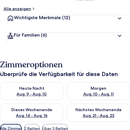
Alle anzeigen
Wichtigste Merkmale
(12)
Für Familien
(6)
Zimmeroptionen
Überprüfe die Verfügbarkeit für diese Daten
Überprüfe die Verfügbarkeit für heute Nacht, Aug. 9 - Aug. 10
Überprüfe die Verfügbarkeit fü
Heute Nacht
Morgen
Aug. 9 - Aug. 10
Aug. 10 - Aug. 11
Überprüfe die Verfügbarkeit für dieses Wochenende, Aug. 14 -
Überprüfe die Verfügbarkeit f
Dieses Wochenende
Nächstes Wochenende
Aug. 14 - Aug. 16
Aug. 21 - Aug. 23
Verfügbare
Alle Zimmer
2 Betten
Über 3 Betten