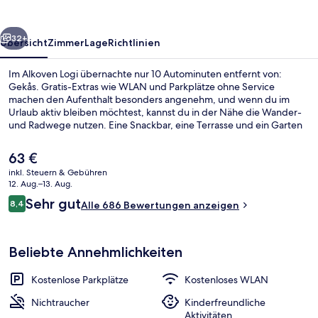
rück
Weiter
32+
Übersicht
Zimmer
Lage
Richtlinien
Im Alkoven Logi übernachte nur 10 Autominuten entfernt von:
Gekås. Gratis-Extras wie WLAN und Parkplätze ohne Service
machen den Aufenthalt besonders angenehm, und wenn du im
Urlaub aktiv bleiben möchtest, kannst du in der Nähe die Wander-
und Radwege nutzen. Eine Snackbar, eine Terrasse und ein Garten
gehören zu den weiteren Highlights. Andere Reisende loben das
hilfsbereite Personal.
Der
63 €
aktuelle
inkl. Steuern & Gebühren
Preis
12. Aug.–13. Aug.
Kühlschrank, Mikrowelle
beträgt
Bewertungen
Sehr gut
8,4
Alle 686 Bewertungen anzeigen
63 €.
8,4 von 10.
Beliebte Annehmlichkeiten
Kostenlose Parkplätze
Kostenloses WLAN
Nichtraucher
Kinderfreundliche
Aktivitäten