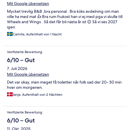
Mit Google übersetzen
Mycket trevlig B&B ,bra personal . Bra köks avdelning om man
ville ha med mat 👍 Bra rum frukost han vi ej med pga vi skulle till
Wheels and Wings . Så det får bli nästa år ist 😊 Så vi ses 2027
igen
Camilla, Aufenthalt von 1 Nacht
Verifizierte Bewertung
6/10 – Gut
7. Juli 2026
Mit Google übersetzen
Det var okay, men meget få toiletter når folk sad der 20- 30 min
hver om morgenen.
tanja, Aufenthalt von 2 Nächten
Verifizierte Bewertung
6/10 – Gut
11. Okt. 2025