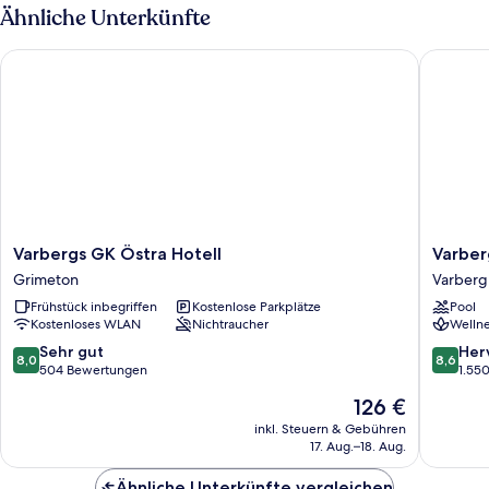
(4
Ähnliche Unterkünfte
Guests,
Private
Varbergs GK Östra Hotell
Varbergs
WC)
Varbergs
Varberg
Varbergs GK Östra Hotell
Varber
GK
Kusthote
Grimeton
Varberg
Östra
Varberg
Frühstück inbegriffen
Kostenlose Parkplätze
Pool
Hotell
Kostenloses WLAN
Nichtraucher
Wellne
Grimeton
8.0
8.6
Sehr gut
Her
8,0
8,6
von
von
504 Bewertungen
1.55
10,
10,
Der
126 €
Sehr
Hervorr
Preis
gut,
1.550
inkl. Steuern & Gebühren
beträgt
17. Aug.–18. Aug.
504
Bewert
126 €
Bewertungen
Ähnliche Unterkünfte vergleichen