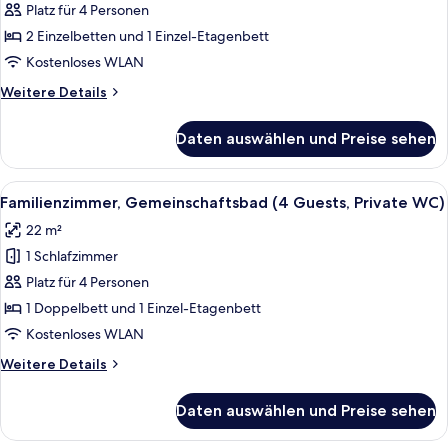
Platz für 4 Personen
Vierbettzimmer,
Mehrere
2 Einzelbetten und 1 Einzel-Etagenbett
Betten,
Kostenloses WLAN
Gemeinschaftsbad
Weitere
Weitere Details
anzeigen
Details
für
Daten auswählen und Preise sehen
Vierbettzimmer,
Mehrere
Betten,
Alle
Ein Hotelzimmer mit Bett, Schreibtisc
5
Gemeinschaftsbad
Familienzimmer, Gemeinschaftsbad (4 Guests, Private WC)
Fotos
22 m²
für
1 Schlafzimmer
Familienzimmer,
Gemeinschaftsbad
Platz für 4 Personen
(4
1 Doppelbett und 1 Einzel-Etagenbett
Guests,
Kostenloses WLAN
Private
Weitere
Weitere Details
WC)
Details
anzeigen
für
Daten auswählen und Preise sehen
Familienzimmer,
Gemeinschaftsbad