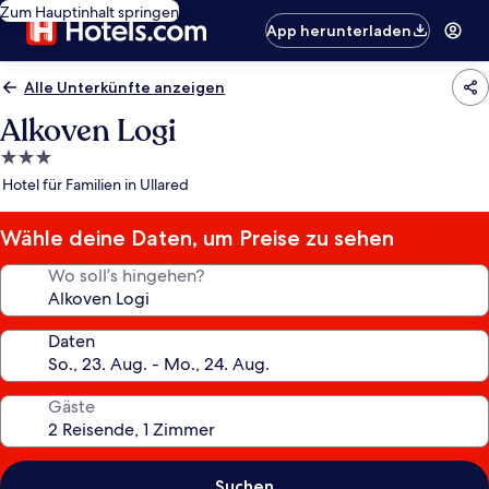
Zum Hauptinhalt springen
App herunterladen
Alle Unterkünfte anzeigen
Alkoven Logi
3.0-
Sterne-
Hotel für Familien in Ullared
Unterkunft
Wähle deine Daten, um Preise zu sehen
Wo soll’s hingehen?
Daten
Gäste
Suchen