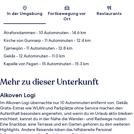
Karte
In der Umgebung
Fortbewegung vor
Restaurants
Ort
Ätraforsdammen
- 10 Autominuten
- 14.6 km
Kirche von Gunnarp
- 11 Autominuten
- 12.4 km
Tjärnesjön
- 11 Autominuten
- 12.8 km
Gekås
- 12 Autominuten
- 11.0 km
Kapelle von Fegen
- 15 Autominuten
- 15.3 km
Mehr zu dieser Unterkunft
Alkoven Logi
Im Alkoven Logi übernachte nur 10 Autominuten entfernt von: Gekås.
Gratis-Extras wie WLAN und Parkplätze ohne Service machen den
Aufenthalt besonders angenehm, und wenn du im Urlaub aktiv bleiben
möchtest, kannst du in der Nähe die Wander- und Radwege nutzen.
Eine Snackbar, eine Terrasse und ein Garten gehören zu den weiteren
Highlights. Andere Reisende loben das hilfsbereite Personal.