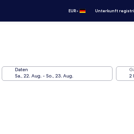
•
EUR
Unterkunft registr
Daten
G