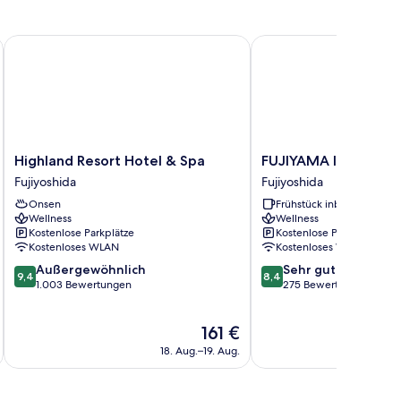
Highland Resort Hotel & Spa
FUJIYAMA INN CONIF
Highland
FUJIYAMA
Highland Resort Hotel & Spa
FUJIYAMA INN CONI
Resort
INN
Fujiyoshida
Fujiyoshida
Hotel
CONIFER
Onsen
Frühstück inbegriffen
&
Fujiyoshida
Wellness
Wellness
Spa
Kostenlose Parkplätze
Kostenlose Parkplätze
Fujiyoshida
Kostenloses WLAN
Kostenloses WLAN
9.4
8.4
Außergewöhnlich
Sehr gut
9,4
8,4
von
von
1.003 Bewertungen
275 Bewertungen
10,
10,
Außergewöhnlich,
Sehr
Der
161 €
1.003
gut,
Preis
Bewertungen
275
18. Aug.–19. Aug.
beträgt
Bewertungen
161 €