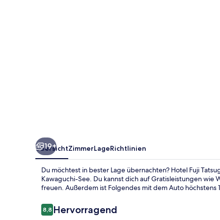
19+
Übersicht
Zimmer
Lage
Richtlinien
Du möchtest in bester Lage übernachten? Hotel Fuji Tatsu
Kawaguchi-See. Du kannst dich auf Gratisleistungen wie 
freuen. Außerdem ist Folgendes mit dem Auto höchstens 1
Bewertungen
Hervorragend
8,8
8,8 von 10.