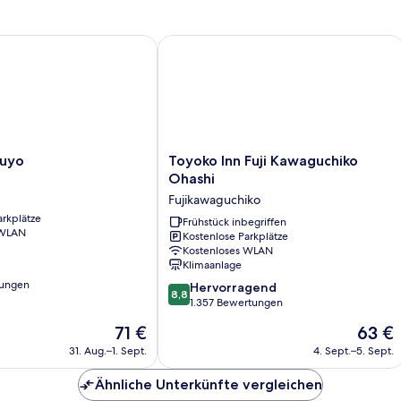
yo
Toyoko Inn Fuji Kawaguchiko Ohashi
Toyoko
Fuyo
Toyoko Inn Fuji Kawaguchiko
Inn
Ohashi
Fuji
Fujikawaguchiko
Kawaguchiko
arkplätze
Ohashi
Frühstück inbegriffen
 WLAN
Kostenlose Parkplätze
Fujikawaguchiko
Kostenloses WLAN
Klimaanlage
tungen
8.8
Hervorragend
8,8
von
1.357 Bewertungen
10,
Der
Der
71 €
63 €
Hervorragend,
Preis
Preis
1.357
31. Aug.–1. Sept.
4. Sept.–5. Sept.
beträgt
beträgt
Bewertungen
71 €
63 €
Ähnliche Unterkünfte vergleichen