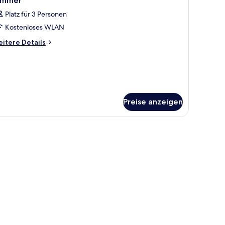
immer
otos
me
Platz für 3 Personen
ds
ür
Kostenloses WLAN
immer
M)
nzeigen
itere
itere Details
tails
r
immer
Preise anzeigen