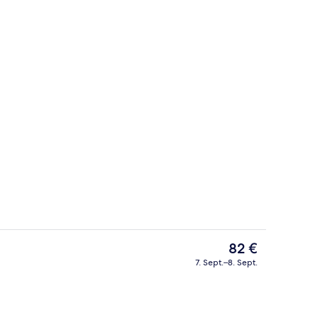
ch
Naturpool
Der
82 €
aktuelle
7. Sept.–8. Sept.
Preis
Deluxe-Zweibettzimmer, Nichtraucher
beträgt
82 €.