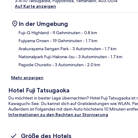
3-6-10 Tatsugaoka, Fujiyoshida, Yamanashi, 403-0014
Auf Karte anzeigen
In der Umgebung
Fuji-Q Highland
- 9 Gehminuten
- 0.8 km
Fujiyama Onsen
- 19 Gehminuten
- 1.7 km
Kar
Arakurayama Sengen Park
- 3 Autominuten
- 1.7 km
Nationalpark Fuji-Hakone-Izu
- 3 Autominuten
- 1.7 km
Pagode Chureito
- 3 Autominuten
- 2.0 km
Mehr anzeigen
Hotel Fuji Tatsugaoka
Du möchtest in bester Lage übernachten? Hotel Fuji Tatsugaoka ist
Kawaguchi-See. Du kannst dich auf Gratisleistungen wie WLAN, Par
Außerdem ist Folgendes mit dem Auto höchstens 10 Minuten entfer
Informationen zu den Rechten zur Stornierung
Größe des Hotels