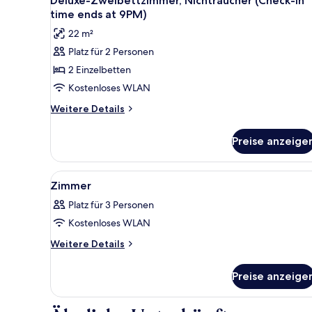
Deluxe-Zweibettzimmer, Nichtraucher (Check-in
Fotos
time
time ends at 9PM)
ends
für
22 m²
at
Deluxe-
9PM)
Platz für 2 Personen
Zweibettzimmer,
2 Einzelbetten
Nichtraucher
(Check-
Kostenloses WLAN
in
Weitere
Weitere Details
time
Details
für
ends
Preise anzeige
Deluxe-
at
Zweibettzimmer,
9PM)
Nichtraucher
Alle
Kostenloses WLAN, Bettwäsch
1
anzeigen
(Check-
Zimmer
Fotos
in
Platz für 3 Personen
time
für
ends
Kostenloses WLAN
Zimmer
at
anzeigen
Weitere
Weitere Details
9PM)
Details
für
Preise anzeige
Zimmer