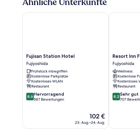
Ähnliche Unterkünfte
Fujisan Station Hotel
Resort Inn Fu
Fujisan
Resort
Fujisan Station Hotel
Resort Inn 
Station
Inn
Fujiyoshida
Fujiyoshida
Hotel
Fuyo
Frühstück inbegriffen
Wellness
Fujiyoshida
Fujiyoshida
Kostenlose Parkplätze
Kostenlose P
Kostenloses WLAN
Kostenloses
Restaurant
Restaurant
8.6
8.2
Hervorragend
Sehr gut
8,6
8,2
von
von
587 Bewertungen
707 Bewer
10,
10,
Hervorragend,
Sehr
Der
102 €
587
gut,
Preis
Bewertungen
707
23. Aug.–24. Aug.
beträgt
Bewertungen
102 €