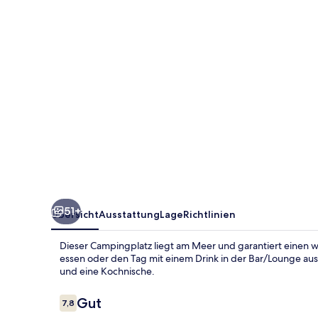
51+
Übersicht
Ausstattung
Lage
Richtlinien
Dieser Campingplatz liegt am Meer und garantiert einen w
essen oder den Tag mit einem Drink in der Bar/Lounge ausk
und eine Kochnische.
Bewertungen
Gut
7,8
7,8 von 10.