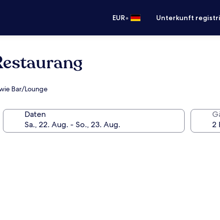
•
EUR
Unterkunft registr
Restaurang
sowie Bar/Lounge
Daten
G