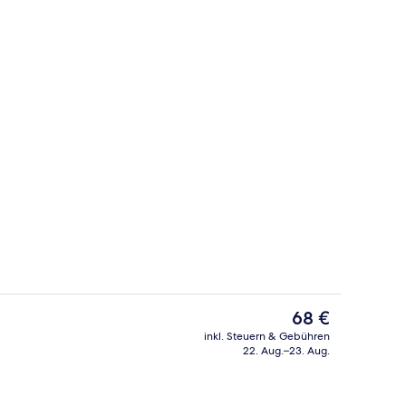
he
Bar (in der Unterkunft)
Der
68 €
aktuelle
inkl. Steuern & Gebühren
Preis
22. Aug.–23. Aug.
 Unterkunft
Abendessen
beträgt
68 €.