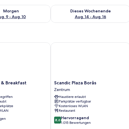
 - Aug. 9.
 Verfügbarkeit für morgen, Aug. 9 - Aug. 10.
Überprüfe die Verfügbarkeit für dies
Morgen
Dieses Wochenende
g. 9 - Aug. 10
Aug. 14 - Aug. 16
 Breakfast
Scandic Plaza Borås
Scandic
 & Breakfast
Scandic Plaza Borås
Plaza
Zentrum
Borås
egriffen
Haustiere erlaubt
Zentrum
aubt
Parkplätze verfügbar
arkplätze
Kostenloses WLAN
 WLAN
Restaurant
8.6
Hervorragend
ngen
8,6
von
1.015 Bewertungen
10,