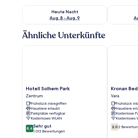
Überprüfe die Verfügbarkeit für heute Nacht, Aug. 8
Überprüfe die
Heute Nacht
Aug. 8 - Aug. 9
Au
Ähnliche Unterkünfte
Hotell Solhem Park
Kronan Bed &
Hotell
Kronan
Hotell Solhem Park
Kronan Bed
Solhem
Bed
Zentrum
Vara
Park
&
Frühstück inbegriffen
Frühstück inb
Zentrum
Breakfast
Haustiere erlaubt
Haustiere erl
Vara
Parkplätze verfügbar
Kostenlose P
Kostenloses WLAN
Kostenloses
8.4
2.0
Sehr gut
2,0
2 Bewertu
8,4
von
von
1.013 Bewertungen
10,
10,