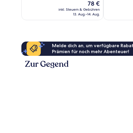
Der
78 €
Sehr
2
Preis
gut,
Bewertungen
inkl. Steuern & Gebühren
beträgt
13. Aug.–14. Aug.
1.013
78 €
Bewertungen
Melde dich an, um verfügbare Rabat
Prämien für noch mehr Abenteuer!
Zur Gegend