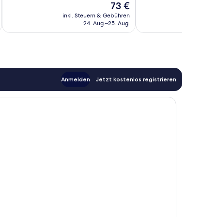
Der
73 €
Hervorragend,
Wunderbar,
Preis
122
1.004
inkl. Steuern & Gebühren
inkl. S
beträgt
24. Aug.–25. Aug.
Bewertungen
Bewertungen
73 €
Anmelden
Jetzt kostenlos registrieren