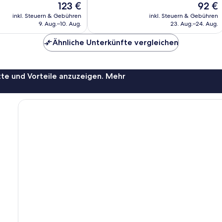
Der
Der
123 €
92 €
Hervorragend,
Preis
Preis
1.015
inkl. Steuern & Gebühren
inkl. Steuern & Gebühren
beträgt
beträgt
9. Aug.–10. Aug.
23. Aug.–24. Aug.
Bewertungen
123 €
92 €
Ähnliche Unterkünfte vergleichen
te und Vorteile anzuzeigen. Mehr