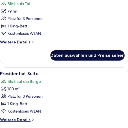
Blick aufs Tal
für
79 m²
Superior-
Villa,
Platz für 3 Personen
1
1 King-Bett
Schlafzimmer
Kostenloses WLAN
anzeigen
Weitere
Weitere Details
Details
für
Daten auswählen und Preise sehen
Superior-
Villa,
1
Alle
Ein rustikales Interieur mit Holzdielen
5
Schlafzimmer
Presidential-Suite
Fotos
Blick auf die Berge
für
100 m²
Presidential-
Suite
Platz für 3 Personen
anzeigen
1 King-Bett
Kostenloses WLAN
Weitere
Weitere Details
Details