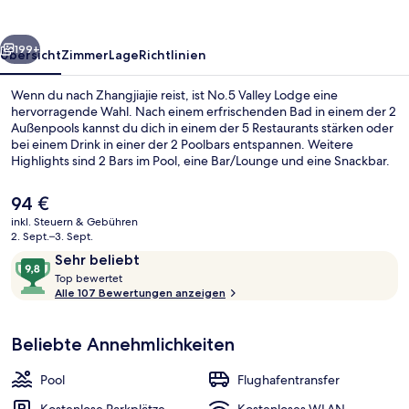
rück
Weiter
199+
Übersicht
Zimmer
Lage
Richtlinien
Wenn du nach Zhangjiajie reist, ist No.5 Valley Lodge eine
hervorragende Wahl. Nach einem erfrischenden Bad in einem der 2
Außenpools kannst du dich in einem der 5 Restaurants stärken oder
bei einem Drink in einer der 2 Poolbars entspannen. Weitere
Highlights sind 2 Bars im Pool, eine Bar/Lounge und eine Snackbar.
Der
94 €
aktuelle
inkl. Steuern & Gebühren
Preis
2. Sept.–3. Sept.
2 Außenpools, Liegestühle
beträgt
Bewertungen
9,8
Sehr beliebt
94 €.
T
von
Top bewertet
o
Alle 107 Bewertungen anzeigen
10,
p
Sehr
beliebt
Beliebte Annehmlichkeiten
b
e
w
Pool
Flughafentransfer
e
r