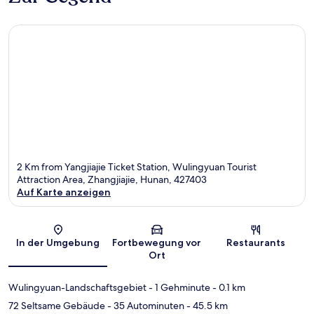
2 Km from Yangjiajie Ticket Station, Wulingyuan Tourist
Attraction Area, Zhangjiajie, Hunan, 427403
Auf Karte anzeigen
Karte
In der Umgebung
Fortbewegung vor
Restaurants
Ort
Wulingyuan-Landschaftsgebiet
- 1 Gehminute
- 0.1 km
72 Seltsame Gebäude
- 35 Autominuten
- 45.5 km