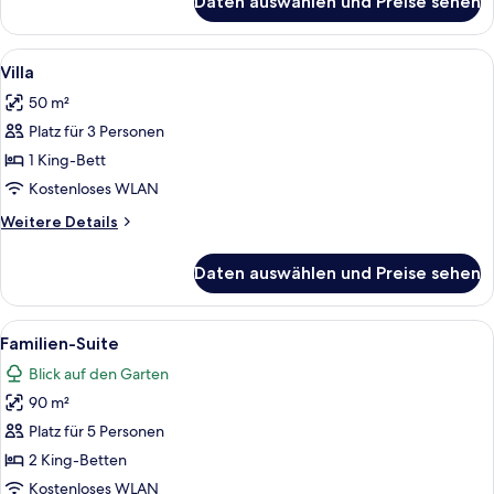
Daten auswählen und Preise sehen
Loft
Alle
Ein gemütliches Zimmer mit Kamin aus 
9
Villa
Fotos
50 m²
für
Platz für 3 Personen
Villa
anzeigen
1 King-Bett
Kostenloses WLAN
Weitere
Weitere Details
Details
für
Daten auswählen und Preise sehen
Villa
Alle
Ein Zimmer mit Holzboden, zwei Stühle
6
Familien-Suite
Fotos
Blick auf den Garten
für
90 m²
Familien-
Suite
Platz für 5 Personen
anzeigen
2 King-Betten
Kostenloses WLAN