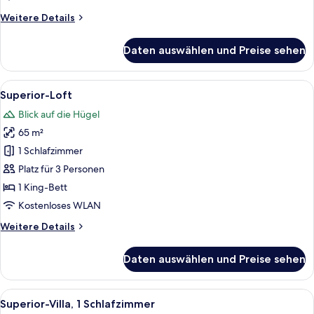
Weitere
Weitere Details
Details
für
Daten auswählen und Preise sehen
Familien-
Suite
Alle
Ein rustikales Zimmer mit einer Stein
8
Superior-Loft
Fotos
Blick auf die Hügel
für
65 m²
Superior-
Loft
1 Schlafzimmer
anzeigen
Platz für 3 Personen
1 King-Bett
Kostenloses WLAN
Weitere
Weitere Details
Details
für
Daten auswählen und Preise sehen
Superior-
Loft
Alle
Eine Holzterrasse mit Korbstühlen und
7
Superior-Villa, 1 Schlafzimmer
Fotos