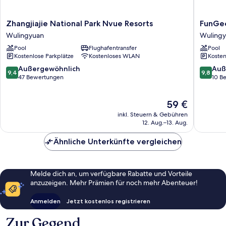
Zhangjiajie
FunGee
Zhangjiajie National Park Nvue Resorts
FunGee
National
S
Wulingyuan
Wuling
Park
Hotel
Pool
Flughafentransfer
Pool
Nvue
Zhangjia
Kostenlose Parkplätze
Kostenloses WLAN
Kosten
Resorts
National
Wulingyuan
Park
9.4
9.8
Außergewöhnlich
Auß
9,4
9,8
Wulingy
von
von
47 Bewertungen
10 B
10,
10,
Außergewöhnlich,
Außerge
Der
59 €
47
10
Preis
Bewertungen
Bewert
inkl. Steuern & Gebühren
beträgt
12. Aug.–13. Aug.
59 €
Ähnliche Unterkünfte vergleichen
Melde dich an, um verfügbare Rabatte und Vorteile
anzuzeigen. Mehr Prämien für noch mehr Abenteuer!
Anmelden
Jetzt kostenlos registrieren
Zur Gegend