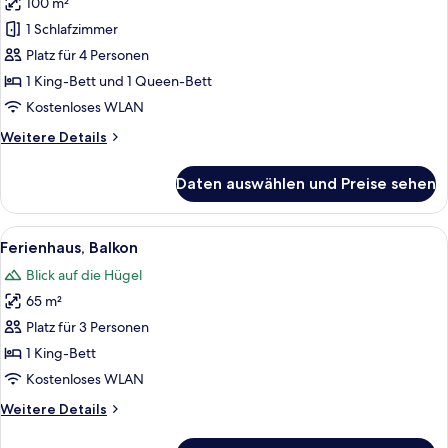
100 m²
für
1 Schlafzimmer
Zimmer,
Mehrere
Platz für 4 Personen
Betten,
1 King-Bett und 1 Queen-Bett
Badewanne
Kostenloses WLAN
anzeigen
Weitere
Weitere Details
Details
für
Daten auswählen und Preise sehen
Zimmer,
Mehrere
Betten,
Alle
Ein Zimmer mit zwei Stühlen, einem Ti
10
Badewanne
Ferienhaus, Balkon
Fotos
Blick auf die Hügel
für
65 m²
Ferienhaus,
Balkon
Platz für 3 Personen
anzeigen
1 King-Bett
Kostenloses WLAN
Weitere
Weitere Details
Details
für