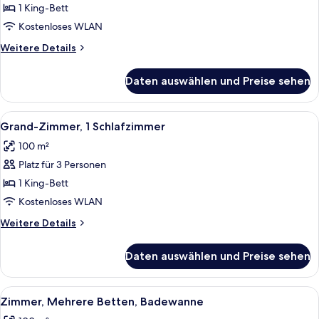
1
1 King-Bett
Schlafzimmer
Kostenloses WLAN
anzeigen
Weitere
Weitere Details
Details
für
Daten auswählen und Preise sehen
Superior-
Zimmer,
1
Alle
Eine Holzhütte mit einem großen Bett,
10
Schlafzimmer
Grand-Zimmer, 1 Schlafzimmer
Fotos
100 m²
für
Platz für 3 Personen
Grand-
Zimmer,
1 King-Bett
1
Kostenloses WLAN
Schlafzimmer
Weitere
Weitere Details
anzeigen
Details
für
Daten auswählen und Preise sehen
Grand-
Zimmer,
1
Alle
Ein gemütliches Zimmer mit zwei Bette
16
Schlafzimmer
Zimmer, Mehrere Betten, Badewanne
Fotos