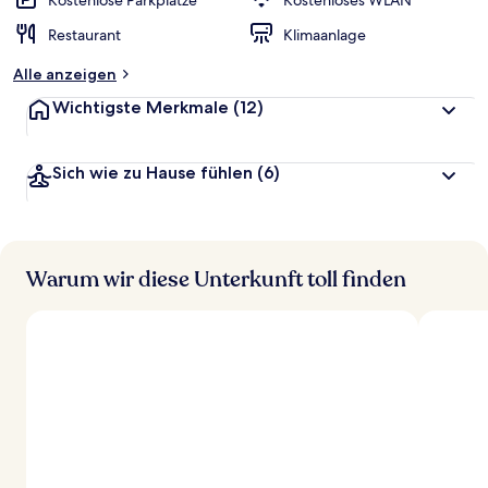
Kostenlose Parkplätze
Kostenloses WLAN
t
Restaurant
Klimaanlage
e
t
Alle anzeigen
Wichtigste Merkmale
(12)
Sich wie zu Hause fühlen
(6)
Warum wir diese Unterkunft toll finden