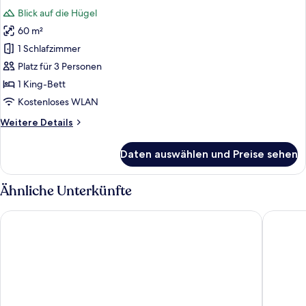
Fotos
Talblick
Blick auf die Hügel
für
60 m²
Deluxe-
Zimmer
1 Schlafzimmer
anzeigen
Platz für 3 Personen
1 King-Bett
Kostenloses WLAN
Weitere
Weitere Details
Details
für
Daten auswählen und Preise sehen
Deluxe-
Zimmer
Ähnliche Unterkünfte
Zhangjiajie National Park Nvue Resorts
FunGee S