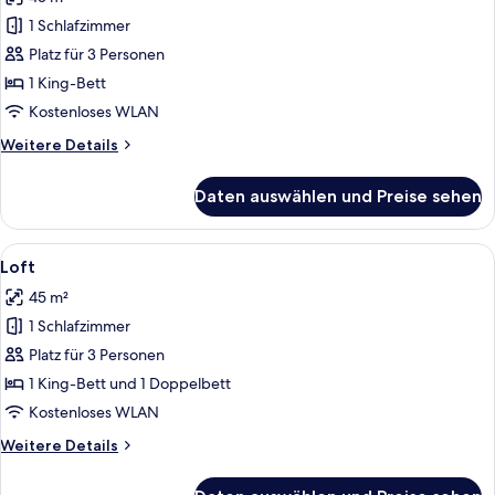
Junior-
Doppelzimmer,
1 Schlafzimmer
1
Platz für 3 Personen
Schlafzimmer
1 King-Bett
anzeigen
Kostenloses WLAN
Weitere
Weitere Details
Details
für
Daten auswählen und Preise sehen
Junior-
Doppelzimmer,
1
Alle
Ein gemütliches Zimmer mit einem Bett
10
Schlafzimmer
Loft
Fotos
45 m²
für
1 Schlafzimmer
Loft
anzeigen
Platz für 3 Personen
1 King-Bett und 1 Doppelbett
Kostenloses WLAN
Weitere
Weitere Details
Details
für