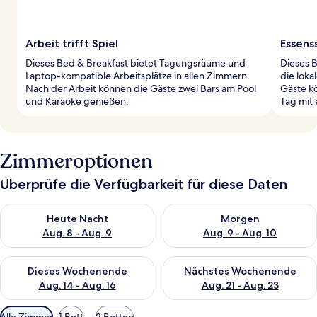
Arbeit trifft Spiel
Essens
Dieses Bed & Breakfast bietet Tagungsräume und
Dieses B
Laptop-kompatible Arbeitsplätze in allen Zimmern.
die loka
Nach der Arbeit können die Gäste zwei Bars am Pool
Gäste kö
und Karaoke genießen.
Tag mit
Zimmeroptionen
Überprüfe die Verfügbarkeit für diese Daten
Überprüfe die Verfügbarkeit für heute Nacht, Aug. 8 - Aug. 9.
Überprüfe die Verfügbarkeit f
Heute Nacht
Morgen
Aug. 8 - Aug. 9
Aug. 9 - Aug. 10
Überprüfe die Verfügbarkeit für dieses Wochenende, Aug. 14 -
Überprüfe die Verfügbarkeit f
Dieses Wochenende
Nächstes Wochenende
Aug. 14 - Aug. 16
Aug. 21 - Aug. 23
Verfügbare
Alle Zimmer
1 Bett
2 Betten