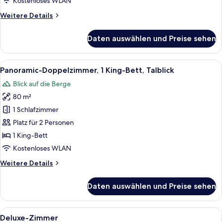
Kostenloses WLAN
Bett
Weitere
Weitere Details
anzeigen
Details
für
Daten auswählen und Preise sehen
Superior-
Haus,
1 King-
Alle
Ein Zimmer mit Holzboden, einem Bett,
8
Bett
Panoramic-Doppelzimmer, 1 King-Bett, Talblick
Fotos
Blick auf die Berge
für
80 m²
Panoramic-
Doppelzimmer,
1 Schlafzimmer
1 King-
Platz für 2 Personen
Bett,
1 King-Bett
Talblick
Kostenloses WLAN
anzeigen
Weitere
Weitere Details
Details
für
Daten auswählen und Preise sehen
Panoramic-
Doppelzimmer,
1 King-
Alle
Ein geräumiger Raum mit großen Fens
7
Bett,
Deluxe-Zimmer