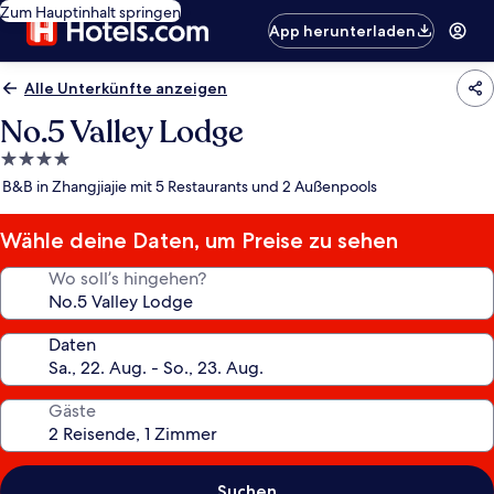
Zum Hauptinhalt springen
App herunterladen
Alle Unterkünfte anzeigen
No.5 Valley Lodge
4.0-
Sterne-
B&B in Zhangjiajie mit 5 Restaurants und 2 Außenpools
Unterkunft
Wähle deine Daten, um Preise zu sehen
Wo soll’s hingehen?
Daten
Gäste
Suchen