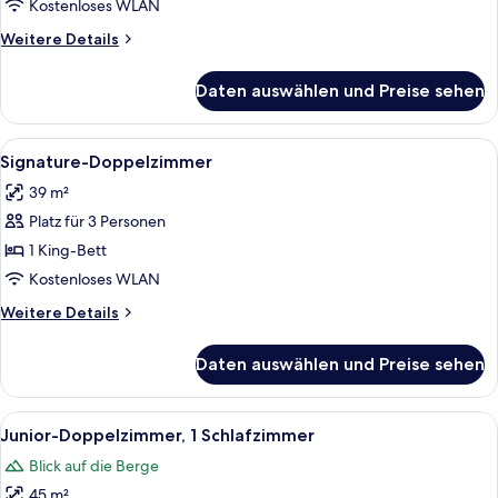
anzeigen
Kostenloses WLAN
Weitere
Weitere Details
Details
für
Daten auswählen und Preise sehen
Superior-
Doppelzimmer
Alle
Ein gemütliches Zimmer mit Holzbalken
6
Signature-Doppelzimmer
Fotos
39 m²
für
Platz für 3 Personen
Signature-
Doppelzimmer
1 King-Bett
anzeigen
Kostenloses WLAN
Weitere
Weitere Details
Details
für
Daten auswählen und Preise sehen
Signature-
Doppelzimmer
Alle
Ein Holzblockhaus-Innenraum mit eine
7
Junior-Doppelzimmer, 1 Schlafzimmer
Fotos
Blick auf die Berge
für
45 m²