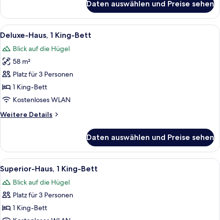
Daten auswählen und Preise sehen
Ferienhaus,
Balkon
Alle
Ein rustikales Holzinnenleben mit gro
6
Deluxe-Haus, 1 King-Bett
Fotos
Blick auf die Hügel
für
58 m²
Deluxe-
Haus,
Platz für 3 Personen
1 King-
1 King-Bett
Bett
Kostenloses WLAN
anzeigen
Weitere
Weitere Details
Details
für
Daten auswählen und Preise sehen
Deluxe-
Haus,
1 King-
Alle
Ein großzügiger Wohnbereich mit eine
7
Bett
Superior-Haus, 1 King-Bett
Fotos
Blick auf die Hügel
für
Platz für 3 Personen
Superior-
Haus,
1 King-Bett
1 King-