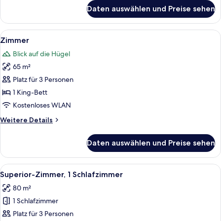
für
Daten auswählen und Preise sehen
Presidential-
Suite
Alle
Ein geräumiges Zimmer mit Holzbalken
6
Zimmer
Fotos
Blick auf die Hügel
für
65 m²
Zimmer
anzeigen
Platz für 3 Personen
1 King-Bett
Kostenloses WLAN
Weitere
Weitere Details
Details
für
Daten auswählen und Preise sehen
Zimmer
Alle
Eine Holzterrasse mit Pool, Liegestüh
6
Superior-Zimmer, 1 Schlafzimmer
Fotos
80 m²
für
1 Schlafzimmer
Superior-
Zimmer,
Platz für 3 Personen