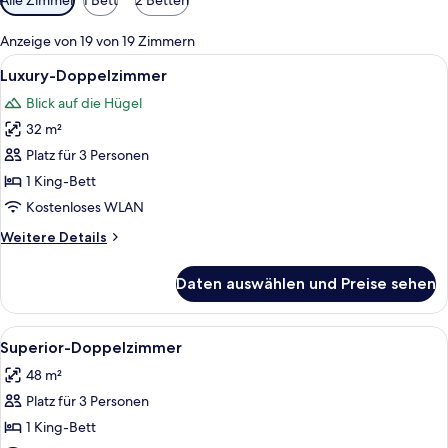
Filter
für
Anzeige von 19 von 19 Zimmern
Zimmer
Alle
Ein rustikaler Holzraum mit einem gr
7
Luxury-Doppelzimmer
Fotos
Blick auf die Hügel
für
32 m²
Luxury-
Doppelzimmer
Platz für 3 Personen
anzeigen
1 King-Bett
Kostenloses WLAN
Weitere
Weitere Details
Details
für
Daten auswählen und Preise sehen
Luxury-
Doppelzimmer
Alle
Ein rustikales Interieur mit Holzbalk
4
Superior-Doppelzimmer
Fotos
48 m²
für
Platz für 3 Personen
Superior-
Doppelzimmer
1 King-Bett