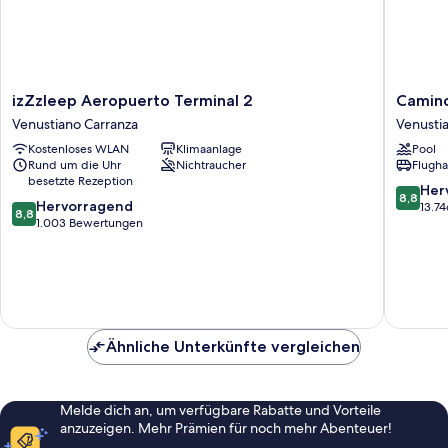
izZzleep
Camino
izZzleep Aeropuerto Terminal 2
Camino
Aeropuerto
Real
Venustiano Carranza
Venusti
Terminal
Aeropue
Kostenloses WLAN
Klimaanlage
Pool
2
Mexico
Rund um die Uhr
Nichtraucher
Flugha
Venustiano
Venusti
besetzte Rezeption
Carranza
Carranz
8.8
Her
8,8
8.8
Hervorragend
von
13.7
8,8
von
1.003 Bewertungen
10,
10,
Hervorr
Hervorragend,
13.746
1.003
Bewert
Bewertungen
Ähnliche Unterkünfte vergleichen
Melde dich an, um verfügbare Rabatte und Vorteile
anzuzeigen. Mehr Prämien für noch mehr Abenteuer!