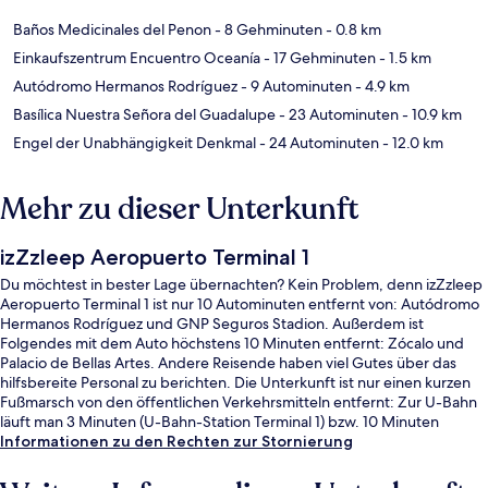
Baños Medicinales del Penon
- 8 Gehminuten
- 0.8 km
Einkaufszentrum Encuentro Oceanía
- 17 Gehminuten
- 1.5 km
Autódromo Hermanos Rodríguez
- 9 Autominuten
- 4.9 km
Basílica Nuestra Señora del Guadalupe
- 23 Autominuten
- 10.9 km
Engel der Unabhängigkeit Denkmal
- 24 Autominuten
- 12.0 km
Mehr zu dieser Unterkunft
izZzleep Aeropuerto Terminal 1
Du möchtest in bester Lage übernachten? Kein Problem, denn izZzleep
Aeropuerto Terminal 1 ist nur 10 Autominuten entfernt von: Autódromo
Hermanos Rodríguez und GNP Seguros Stadion. Außerdem ist
Folgendes mit dem Auto höchstens 10 Minuten entfernt: Zócalo und
Palacio de Bellas Artes. Andere Reisende haben viel Gutes über das
hilfsbereite Personal zu berichten. Die Unterkunft ist nur einen kurzen
Fußmarsch von den öffentlichen Verkehrsmitteln entfernt: Zur U-Bahn
läuft man 3 Minuten (U-Bahn-Station Terminal 1) bzw. 10 Minuten
(Bahnhof Air).
Informationen zu den Rechten zur Stornierung