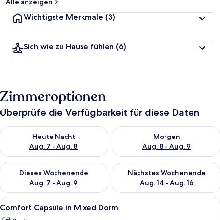
Alle anzeigen
Wichtigste Merkmale
(3)
Sich wie zu Hause fühlen
(6)
Zimmeroptionen
Überprüfe die Verfügbarkeit für diese Daten
Überprüfe die Verfügbarkeit für heute Nacht, Aug. 7 - Aug. 8.
Überprüfe die Verfügbarkeit f
Heute Nacht
Morgen
Aug. 7 - Aug. 8
Aug. 8 - Aug. 9
Überprüfe die Verfügbarkeit für dieses Wochenende, Aug. 7 - 
Überprüfe die Verfügbarkeit f
Dieses Wochenende
Nächstes Wochenende
Aug. 7 - Aug. 9
Aug. 14 - Aug. 16
Alle
Eine Reihe moderner, weißer, separate
12
Comfort Capsule in Mixed Dorm
Fotos