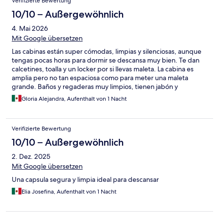
Verifizierte Bewertung
10/10 – Außergewöhnlich
4. Mai 2026
Mit Google übersetzen
Las cabinas están super cómodas, limpias y silenciosas, aunque
tengas pocas horas para dormir se descansa muy bien. Te dan
calcetines, toalla y un locker por si llevas maleta. La cabina es
amplia pero no tan espaciosa como para meter una maleta
grande. Baños y regaderas muy limpios, tienen jabón y
shampoo. De verdad muy recomendables.
Gloria Alejandra, Aufenthalt von 1 Nacht
Verifizierte Bewertung
10/10 – Außergewöhnlich
2. Dez. 2025
Mit Google übersetzen
Una capsula segura y limpia ideal para descansar
Elia Josefina, Aufenthalt von 1 Nacht