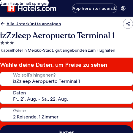
Zum Hauptinhalt springen
App herunterladen
Alle Unterkünfte anzeigen
izZzleep Aeropuerto Terminal 1
3.0-
Sterne-
Kapselhotel in Mexiko-Stadt, gut angebunden zum Flughafen
Unterkunft
Wähle deine Daten, um Preise zu sehen
Wo soll’s hingehen?
Daten
Gäste
Suchen