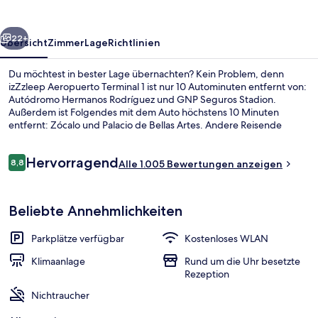
rück
Weiter
22+
Übersicht
Zimmer
Lage
Richtlinien
Du möchtest in bester Lage übernachten? Kein Problem, denn
izZzleep Aeropuerto Terminal 1 ist nur 10 Autominuten entfernt von:
Autódromo Hermanos Rodríguez und GNP Seguros Stadion.
Außerdem ist Folgendes mit dem Auto höchstens 10 Minuten
entfernt: Zócalo und Palacio de Bellas Artes. Andere Reisende
haben viel Gutes über das hilfsbereite Personal zu berichten. Die
Unterkunft ist nur einen kurzen Fußmarsch von den öffentlichen
Bewertungen
Hervorragend
Verkehrsmitteln entfernt: Zur U-Bahn läuft man 3 Minuten (U-Bahn-
8,8
Alle 1.005 Bewertungen anzeigen
8,8 von 10.
Station Terminal 1) bzw. 10 Minuten (Bahnhof Air).
Zimmersafe, kostenloses WLAN, Bett
Beliebte Annehmlichkeiten
Parkplätze verfügbar
Kostenloses WLAN
Klimaanlage
Rund um die Uhr besetzte
Rezeption
Nichtraucher