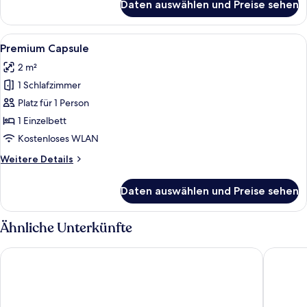
Daten auswählen und Preise sehen
Comfort
Capsule
in
Alle
Ein Flur mit Etagenbetten, jedes mit 
9
Mixed
Premium Capsule
Fotos
Dorm
2 m²
für
1 Schlafzimmer
Premium
Capsule
Platz für 1 Person
anzeigen
1 Einzelbett
Kostenloses WLAN
Weitere
Weitere Details
Details
für
Daten auswählen und Preise sehen
Premium
Capsule
Ähnliche Unterkünfte
izZzleep Aeropuerto Terminal 2
Camino 