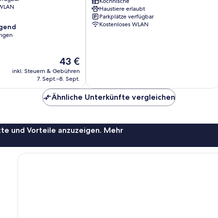
Nemuna
Kochnische
 WLAN
Haustiere erlaubt
Swinoujscie
Parkplätze verfügbar
Kostenloses WLAN
agend
ungen
,
Der
43 €
Preis
inkl. Steuern & Gebühren
beträgt
7. Sept.–8. Sept.
43 €
Ähnliche Unterkünfte vergleichen
te und Vorteile anzuzeigen. Mehr