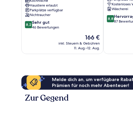
Promenada
Kochnische
Swinoujscie
Kostenloses
Haustiere erlaubt
Swinoujscie
Wäscherei
Parkplätze verfügbar
Nichtraucher
8.8
Hervorr
8,8
von
87 Bewert
8.2
Sehr gut
8,2
10,
von
46 Bewertungen
Hervorragend
10,
Der
166 €
87
Sehr
Preis
Bewertungen
gut,
inkl. Steuern & Gebühren
beträgt
11. Aug.–12. Aug.
46
166 €
Bewertungen
Melde dich an, um verfügbare Rabat
Prämien für noch mehr Abenteuer!
Zur Gegend