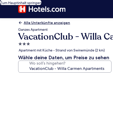
Zum Hauptinhalt springen
Alle Unterkünfte anzeigen
Ganzes Apartment
VacationClub - Willa 
3.0-
Sterne-
Apartment mit Küche - Strand von Swinemünde (2 km)
Unterkunft
Wähle deine Daten, um Preise zu sehen
Wo soll’s hingehen?
Fotogalerie
von
VacationClub
-
Willa