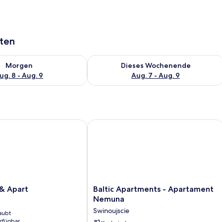
aten
 - Aug. 8.
 Verfügbarkeit für morgen, Aug. 8 - Aug. 9.
Überprüfe die Verfügbarkeit für dies
Morgen
Dieses Wochenende
ug. 8 - Aug. 9
Aug. 7 - Aug. 9
 Apart
Baltic Apartments - Apartament Nem
Baltic
 & Apart
Baltic Apartments - Apartament
Apartments
Nemuna
-
Swinoujscie
aubt
Apartament
erfügbar