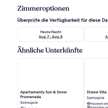
Zimmeroptionen
Überprüfe die Verfügbarkeit für diese D
Überprüfe die Verfügbarkeit für heute Nacht, Aug. 7
Überprüfe die
Heute Nacht
Aug. 7 - Aug. 8
A
Ähnliche Unterkünfte
Apartamenty Sun & Snow Promenada
Stawa Villa &
Apartamenty
Stawa
Apartamenty Sun & Snow
Stawa Villa
Sun
Villa
Promenada
Swinoujscie
&
&
Swinoujscie
Haustiere erl
Snow
Apart
Parkplätze v