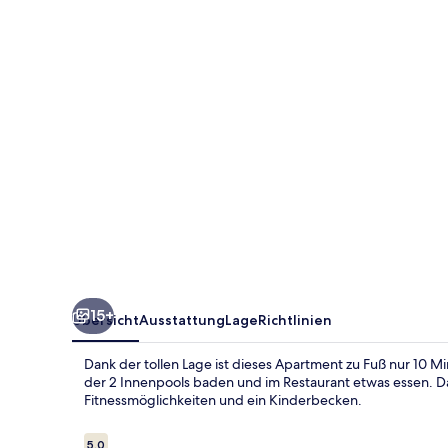
Carmen
Apartments
15+
Übersicht
Ausstattung
Lage
Richtlinien
Dank der tollen Lage ist dieses Apartment zu Fuß nur 10 
der 2 Innenpools baden und im Restaurant etwas essen. Da
Fitnessmöglichkeiten und ein Kinderbecken.
Bewertungen
5,0