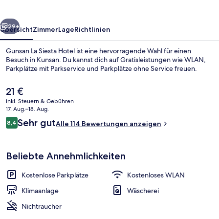
rück
Weiter
29+
Übersicht
Zimmer
Lage
Richtlinien
Gunsan La Siesta Hotel ist eine hervorragende Wahl für einen
Besuch in Kunsan. Du kannst dich auf Gratisleistungen wie WLAN,
Parkplätze mit Parkservice und Parkplätze ohne Service freuen.
Der
21 €
aktuelle
inkl. Steuern & Gebühren
Preis
17. Aug.–18. Aug.
beträgt
Bewertungen
Sehr gut
8,4
Alle 114 Bewertungen anzeigen
21 €.
8,4 von 10.
Restaurant
Beliebte Annehmlichkeiten
Kostenlose Parkplätze
Kostenloses WLAN
Klimaanlage
Wäscherei
Nichtraucher