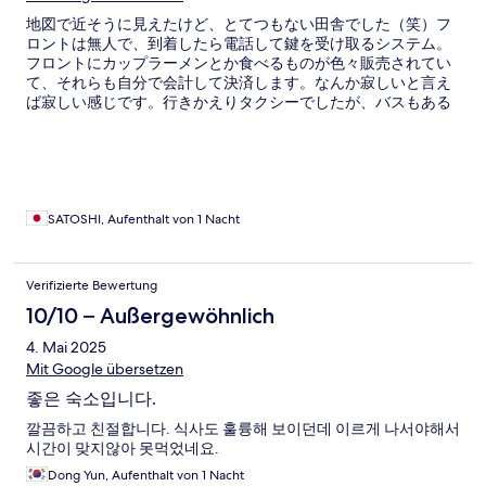
地図で近そうに見えたけど、とてつもない田舎でした（笑）フ
ロントは無人で、到着したら電話して鍵を受け取るシステム。
フロントにカップラーメンとか食べるものが色々販売されてい
て、それらも自分で会計して決済します。なんか寂しいと言え
ば寂しい感じです。行きかえりタクシーでしたが、バスもある
ようです。 部屋には配達のメニューがおいてあって、やはり自
分で注文します。正直、韓国語ができないとハードルはかなり
高いかも。ただ、オーナーのお父様がたまたま立ち寄ってくだ
さって、その方は日本に長く住んでらっしゃったとのこと。晩
はその方と楽しく過ごしました。
SATOSHI, Aufenthalt von 1 Nacht
Verifizierte Bewertung
10/10 – Außergewöhnlich
4. Mai 2025
Mit Google übersetzen
좋은 숙소입니다.
깔끔하고 친절합니다. 식사도 훌륭해 보이던데 이르게 나서야해서
시간이 맞지않아 못먹었네요.
Dong Yun, Aufenthalt von 1 Nacht