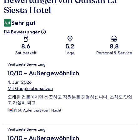
Bewertungen von Gunsan La
Siesta Hotel
Sehr gut
8,4
114 Bewertungen
8,6
5,2
8,8
Sauberkeit
Lage
Personal & Service
Bewertungen
Verifizierte Bewertung
10/10 – Außergewöhnlich
4. Juni 2026
Mit Google übersetzen
오래된 건물이지만 깨끗하고 직원분들 친절하십니다. 조식도 맛있
고 가성비 최고
창선, Aufenthalt von 1 Nacht
Verifizierte Bewertung
10/10 – Außergewöhnlich