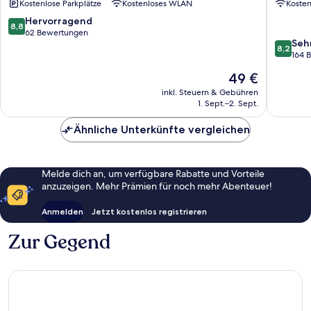
Kostenlose Parkplätze
Kostenloses WLAN
Koste
8.8
Hervorragend
8,8
von
62 Bewertungen
8.2
Seh
10,
8,2
von
164 
Hervorragend,
10,
62
Der
49 €
Sehr
Bewertungen
Preis
gut,
inkl. Steuern & Gebühren
beträgt
1. Sept.–2. Sept.
164
49 €
Bewert
Ähnliche Unterkünfte vergleichen
Melde dich an, um verfügbare Rabatte und Vorteile
anzuzeigen. Mehr Prämien für noch mehr Abenteuer!
Anmelden
Jetzt kostenlos registrieren
Zur Gegend