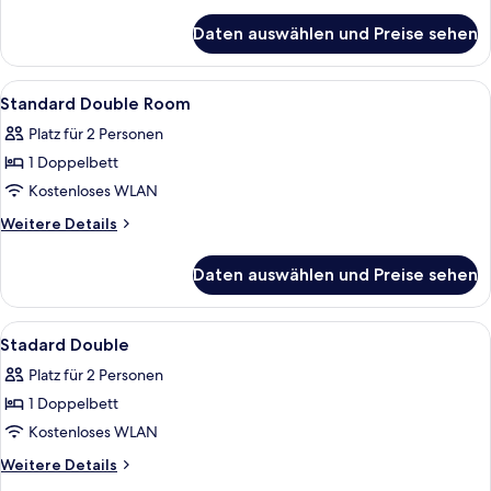
Details
für
Daten auswählen und Preise sehen
Zimmer
(Ondol)
Alle
Ein Schlafzimmer mit einem Bett, ein
8
Standard Double Room
Fotos
Platz für 2 Personen
für
1 Doppelbett
Standard
Double
Kostenloses WLAN
Room
Weitere
Weitere Details
anzeigen
Details
für
Daten auswählen und Preise sehen
Standard
Double
Room
Alle
Ein Schlafzimmer mit einem Bett, eine
10
Stadard Double
Fotos
Platz für 2 Personen
für
1 Doppelbett
Stadard
Double
Kostenloses WLAN
anzeigen
Weitere
Weitere Details
Details