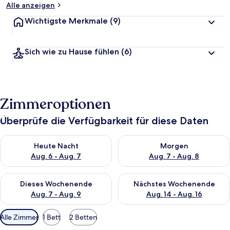
Alle anzeigen
Wichtigste Merkmale
(9)
Sich wie zu Hause fühlen
(6)
Zimmeroptionen
Überprüfe die Verfügbarkeit für diese Daten
Überprüfe die Verfügbarkeit für heute Nacht, Aug. 6 - Aug. 7.
Überprüfe die Verfügbarkeit f
Heute Nacht
Morgen
Aug. 6 - Aug. 7
Aug. 7 - Aug. 8
Überprüfe die Verfügbarkeit für dieses Wochenende, Aug. 7 - 
Überprüfe die Verfügbarkeit f
Dieses Wochenende
Nächstes Wochenende
Aug. 7 - Aug. 9
Aug. 14 - Aug. 16
Verfügbare
Alle Zimmer
1 Bett
2 Betten
Filter