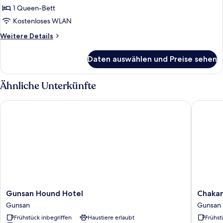
anzeigen
1 Queen-Bett
Kostenloses WLAN
Weitere
Weitere Details
Details
für
Daten auswählen und Preise sehen
Deluxe-
Doppelzimmer
Ähnliche Unterkünfte
Gunsan Hound Hotel
Chakan 
Gunsan
Chakan
Gunsan Hound Hotel
Chakan
Hound
Hotel
Gunsan
Gunsan
Hotel
Gunsan
Frühstück inbegriffen
Haustiere erlaubt
Frühst
Gunsan