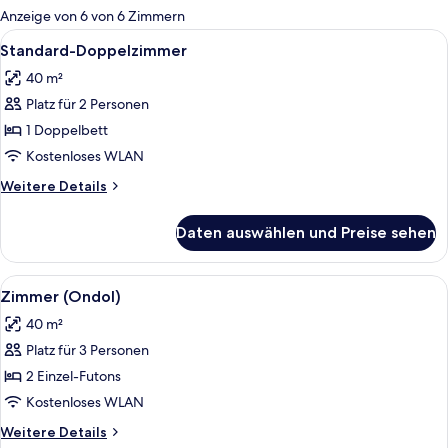
für
Anzeige von 6 von 6 Zimmern
Zimmer
Alle
Ein Hotelzimmer mit einem großen Bett
4
Standard-Doppelzimmer
Fotos
40 m²
für
Platz für 2 Personen
Standard-
Doppelzimmer
1 Doppelbett
anzeigen
Kostenloses WLAN
Weitere
Weitere Details
Details
für
Daten auswählen und Preise sehen
Standard-
Doppelzimmer
Alle
Ein ordentlich eingerichtetes Hotelzi
5
Zimmer (Ondol)
Fotos
40 m²
für
Platz für 3 Personen
Zimmer
(Ondol)
2 Einzel-Futons
anzeigen
Kostenloses WLAN
Weitere
Weitere Details