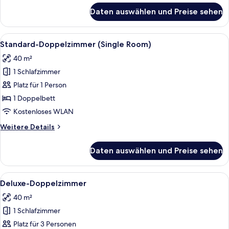
für
Daten auswählen und Preise sehen
Stadard
Double
Alle
Ein Schlafzimmer mit Bett, Nachttisch
4
Standard-Doppelzimmer (Single Room)
Fotos
40 m²
für
1 Schlafzimmer
Standard-
Doppelzimmer
Platz für 1 Person
(Single
1 Doppelbett
Room)
Kostenloses WLAN
anzeigen
Weitere
Weitere Details
Details
für
Daten auswählen und Preise sehen
Standard-
Doppelzimmer
(Single
Alle
Ein Hotelzimmer mit Bett, Nachttisch
3
Room)
Deluxe-Doppelzimmer
Fotos
40 m²
für
1 Schlafzimmer
Deluxe-
Doppelzimmer
Platz für 3 Personen