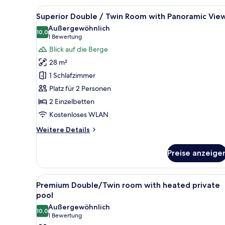
Twin
Alle
Ein Schlafzimmer mit einem gr
3
Rooms
Superior Double / Twin Room with Panoramic Vie
Fotos
Garden
Außergewöhnlich
View
für
10,0
10,0 von 10
(1
1 Bewertung
Superior
Bewertung)
Blick auf die Berge
Double
28 m²
/
1 Schlafzimmer
Twin
Platz für 2 Personen
Room
2 Einzelbetten
with
Panoramic
Kostenloses WLAN
View
Weitere
Weitere Details
anzeigen
Details
für
Preise anzeige
Superior
Double
/
Alle
Ein modernes Hotelzimmer mit B
6
Twin
Premium Double/Twin room with heated private
Fotos
Room
pool
with
für
Außergewöhnlich
Panoramic
10,0
Premium
10,0 von 10
(1
1 Bewertung
View