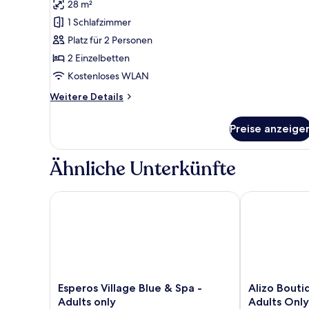
Double/Twin
Bewertung)
28 m²
room
1 Schlafzimmer
with
Platz für 2 Personen
heated
2 Einzelbetten
private
Kostenloses WLAN
pool
anzeigen
Weitere
Weitere Details
Details
für
Preise anzeige
Premium
Double/Twin
room
Ähnliche Unterkünfte
with
heated
private
Esperos Village Blue & Spa - Adults only
Alizo Boutiqu
pool
Esperos
Alizo
Esperos Village Blue & Spa -
Alizo Bouti
Village
Boutique
Adults only
Adults Only