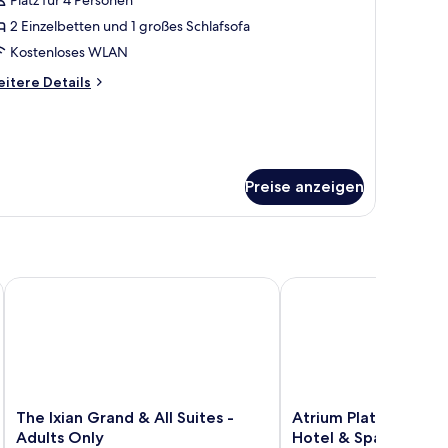
uite
ith
2 Einzelbetten und 1 großes Schlafsofa
eated
Kostenloses WLAN
rivate
itere
itere Details
ool
tails
nzeigen
r
xury
ite
th
Preise anzeigen
ated
ivate
ol
The Ixian Grand & All Suites - Adults Only
Atrium Platinum Luxury
The
Atrium
The Ixian Grand & All Suites -
Atrium Platinum Luxu
Ixian
Platinum
Adults Only
Hotel & Spa