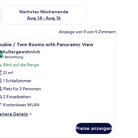
es Wochenende, Aug. 7 - Aug. 9.
Überprüfe die Verfügbarkeit für nächstes Wochenende, Aug. 1
Nächstes Wochenende
Aug. 14 - Aug. 16
Anzeige von 9 von 9 Zimmern
Holzpergola.
eibtisch und Blick auf einen Balkon mit rosa Blumen.
le
Ein modernes Hotelzimmer mit Flachbildfernse
3
ouble / Twin Rooms with Panoramic View
otos
Außergewöhnlich
ür
,0
10,0 von 10
(1
1 Bewertung
ouble
Bewertung)
Blick auf die Berge
21 m²
win
1 Schlafzimmer
ooms
Platz für 2 Personen
ith
2 Einzelbetten
anoramic
iew
Kostenloses WLAN
nzeigen
itere
itere Details
tails
r
Preise anzeigen
uble