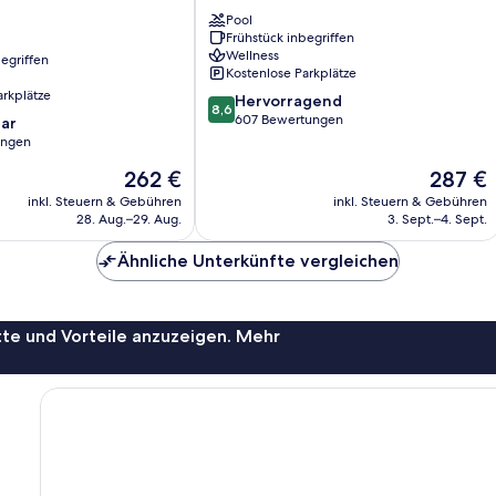
&
Pool
Spa
Frühstück inbegriffen
Rhodes
Wellness
egriffen
Kostenlose Parkplätze
arkplätze
8.6
Hervorragend
8,6
von
607 Bewertungen
ar
10,
ungen
Hervorragend,
Der
Der
262 €
287 €
607
Preis
Preis
Bewertungen
inkl. Steuern & Gebühren
inkl. Steuern & Gebühren
beträgt
beträgt
28. Aug.–29. Aug.
3. Sept.–4. Sept.
262 €
287 €
Ähnliche Unterkünfte vergleichen
te und Vorteile anzuzeigen. Mehr