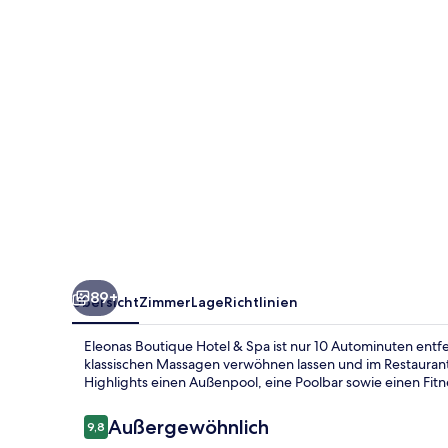
Spa
89+
Übersicht
Zimmer
Lage
Richtlinien
Eleonas Boutique Hotel & Spa ist nur 10 Autominuten entf
klassischen Massagen verwöhnen lassen und im Restaurant e
Highlights einen Außenpool, eine Poolbar sowie einen Fitn
Bewertungen
Außergewöhnlich
9,8
9,8 von 10.