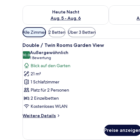
Überprüfe die Verfügbarkeit für heute Nacht, Aug. 5
Überprüfe die
Heute Nacht
Aug. 5 - Aug. 6
A
Verfügbare
Alle Zimmer
2 Betten
Über 3 Betten
Filter
Alle
Ein Schlafzimmer mit Bett, Sch
für
3
Double / Twin Rooms Garden View
Fotos
Zimmer
Außergewöhnlich
für
10,0
10,0 von 10
(1
1 Bewertung
Double
Bewertung)
Blick auf den Garten
/
21 m²
Twin
1 Schlafzimmer
Rooms
Platz für 2 Personen
Garden
2 Einzelbetten
View
anzeigen
Kostenloses WLAN
Weitere
Weitere Details
Details
für
Preise anzeige
Double
/