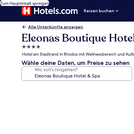
Zum Hauptinhalt springen
Reisen buchen
Alle Unterkünfte anzeigen
Eleonas Boutique Hote
4.0-
Sterne-
Hotel am Stadtrand in Rhodos mit Wellnessbereich und Au
Unterkunft
Wähle deine Daten, um Preise zu sehen
Wo soll’s hingehen?
Fotogalerie
von
Eleonas
Boutique
Hotel
&