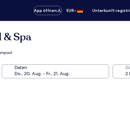
•
App öffnen
EUR
Unterkunft registr
l & Spa
ßenpool
Daten
G