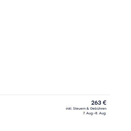
 oben
Sitzecke in der Lobby
Der
263 €
aktuelle
inkl. Steuern & Gebühren
Preis
7. Aug.–8. Aug.
Außenbereich
beträgt
263 €.