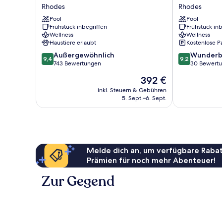
Blue
Hotel
Rhodes
Rhodes
&
&;
Spa
Pool
Spa
Pool
Frühstück inbegriffen
Frühstück inb
-
-
Wellness
Wellness
Adults
Adults
Haustiere erlaubt
Kostenlose P
only
Only
9.4
9.2
Rhodes
Außergewöhnlich
Rhodes
Wunderb
9,4
9,2
von
von
743 Bewertungen
30 Bewert
10,
10,
Der
392 €
Außergewöhnlich,
Wunderbar,
Preis
743
30
inkl. Steuern & Gebühren
beträgt
5. Sept.–6. Sept.
Bewertungen
Bewertungen
392 €
Melde dich an, um verfügbare Rabat
Prämien für noch mehr Abenteuer!
Zur Gegend