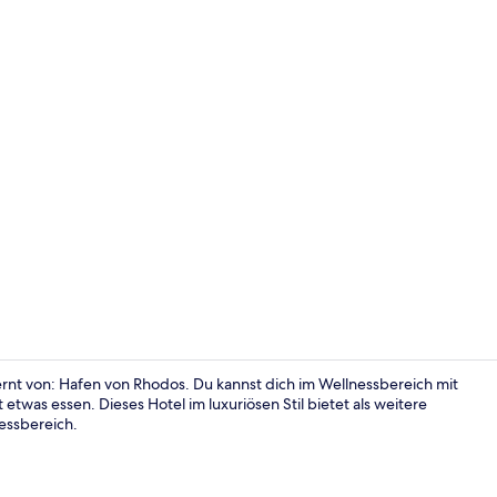
Ansicht von
ernt von: Hafen von Rhodos. Du kannst dich im Wellnessbereich mit
twas essen. Dieses Hotel im luxuriösen Stil bietet als weitere
essbereich.
Restaurant