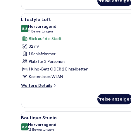
Preise anzeige
Urban
Design
Room
Alle
Ein modernes Schlafzimmer mi
15
Lifestyle Loft
Fotos
Hervorragend
für
8,8
8,8 von 10
(11
11 Bewertungen
Lifestyle
Bewertungen)
Blick auf die Stadt
Loft
32 m²
anzeigen
1 Schlafzimmer
Platz für 3 Personen
1 King-Bett ODER 2 Einzelbetten
Kostenloses WLAN
Weitere
Weitere Details
Details
für
Preise anzeige
Lifestyle
Loft
Alle
Ein Hotelzimmer mit zwei Bett
8
Boutique Studio
Fotos
Hervorragend
für
8,6
8,6 von 10
(12
12 Bewertungen