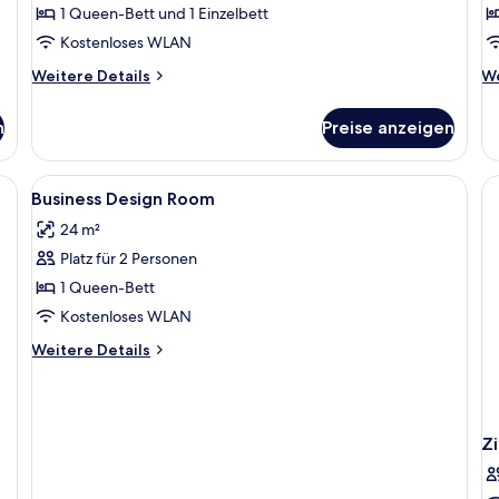
1 Queen-Bett und 1 Einzelbett
Kostenloses WLAN
Weitere
We
Weitere Details
We
Details
De
für
fü
n
Preise anzeigen
Design
De
Junior
Sm
Suite
Su
Alle
Ein modernes Hotelzimmer mit einem gr
10
Business Design Room
Fotos
24 m²
für
Platz für 2 Personen
Business
Design
1 Queen-Bett
Room
Kostenloses WLAN
anzeigen
Weitere
Weitere Details
Details
für
Business
Design
Z
Room