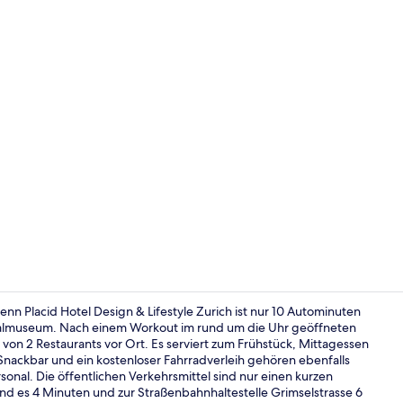
Design Smart
n Placid Hotel Design & Lifestyle Zurich ist nur 10 Autominuten
nalmuseum. Nach einem Workout im rund um die Uhr geöffneten
von 2 Restaurants vor Ort. Es serviert zum Frühstück, Mittagessen
Fassade der
nackbar und ein kostenloser Fahrradverleih gehören ebenfalls
onal. Die öffentlichen Verkehrsmittel sind nur einen kurzen
ind es 4 Minuten und zur Straßenbahnhaltestelle Grimselstrasse 6