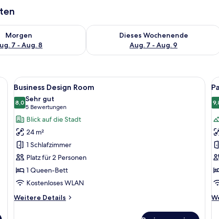
aten
 - Aug. 7.
 Verfügbarkeit für morgen, Aug. 7 - Aug. 8.
Überprüfe die Verfügbarkeit für dies
Morgen
Dieses Wochenende
ug. 7 - Aug. 8
Aug. 7 - Aug. 9
großem Fenster, einem Bett, einem Schreibtisch und einem Sessel.
Alle
Ein modernes Hotelzimmer mit einem gr
Al
14
Business Design Room
P
Fotos
F
Sehr gut
für
8,0
f
9,
8,0 von 10
(5
5 Bewertungen
Business
P
Bewertungen)
Blick auf die Stadt
Design
C
24 m²
Room
R
1 Schlafzimmer
anzeigen
a
Platz für 2 Personen
1 Queen-Bett
Kostenloses WLAN
Weitere
We
Weitere Details
We
Details
De
für
fü