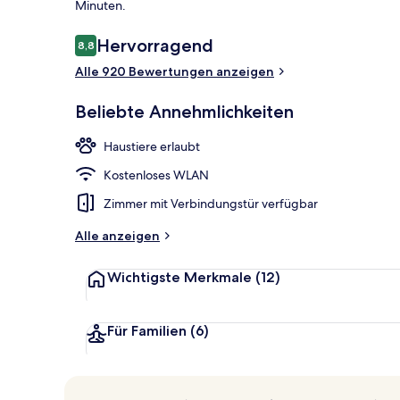
Minuten.
Bewertungen
Hervorragend
8,8
8,8 von 10.
2 Restaurant
Alle 920 Bewertungen anzeigen
Beliebte Annehmlichkeiten
Haustiere erlaubt
Kostenloses WLAN
Zimmer mit Verbindungstür verfügbar
Alle anzeigen
Wichtigste Merkmale
(12)
Für Familien
(6)