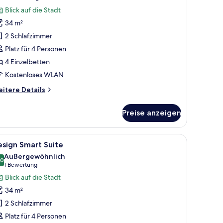
outique
Bewertungen)
Blick auf die Stadt
mart
34 m²
uite
2 Schlafzimmer
nzeigen
Platz für 4 Personen
4 Einzelbetten
Kostenloses WLAN
itere
itere Details
tails
r
Preise anzeigen
utique
art
ite
t.
en, einem großen Fenster mit Blick auf eine Stadtansicht, einem gelben Ses
le
Ein Hotelzimmer mit zwei Betten, einem Schre
11
sign Smart Suite
otos
Außergewöhnlich
ür
,0
10,0 von 10
(1
1 Bewertung
esign
Bewertung)
Blick auf die Stadt
mart
34 m²
uite
2 Schlafzimmer
nzeigen
Platz für 4 Personen