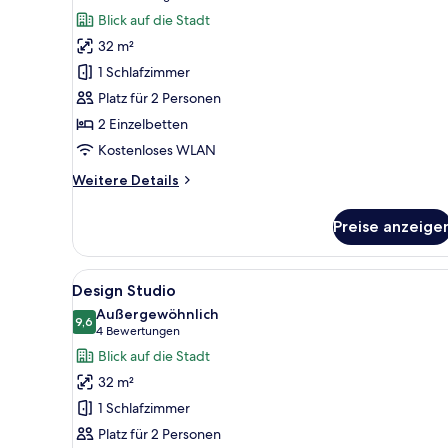
Boutique
Bewertungen)
Blick auf die Stadt
Studio
32 m²
anzeigen
1 Schlafzimmer
Platz für 2 Personen
2 Einzelbetten
Kostenloses WLAN
Weitere
Weitere Details
Details
für
Preise anzeige
Boutique
Studio
Alle
Ein modernes Hotelzimmer mit 
13
Design Studio
Fotos
Außergewöhnlich
für
9,6
9,6 von 10
(4
4 Bewertungen
Design
Bewertungen)
Blick auf die Stadt
Studio
32 m²
anzeigen
1 Schlafzimmer
Platz für 2 Personen