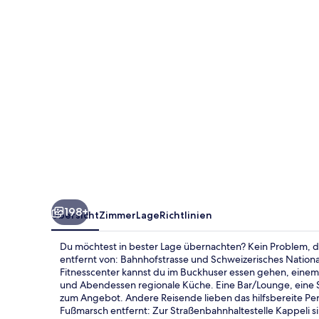
Lifestyle
Zurich
198+
Übersicht
Zimmer
Lage
Richtlinien
Du möchtest in bester Lage übernachten? Kein Problem, den
entfernt von: Bahnhofstrasse und Schweizerisches Natio
Fitnesscenter kannst du im Buckhuser essen gehen, einem 
und Abendessen regionale Küche. Eine Bar/Lounge, eine S
zum Angebot. Andere Reisende lieben das hilfsbereite Pers
Fußmarsch entfernt: Zur Straßenbahnhaltestelle Kappeli s