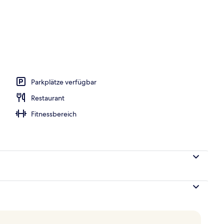
s; Frühstück, Mittagessen und Abendessen werden serviert
Parkplätze verfügbar
Restaurant
Fitnessbereich