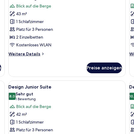
Boutique
B
Bewertungen)
Blick auf die Berge
Junior
S
43 m²
Suite
S
1 Schlafzimmer
anzeigen
a
Platz für 3 Personen
2 Einzelbetten
Kostenloses WLAN
Weitere
We
Weitere Details
We
Details
De
für
fü
n
Preise anzeigen
Boutique
Bo
Junior
Sm
Suite
Su
einem großen Bett, Holzvertäfelung, einem Fernseher und Blick auf die Stad
Alle
Ein modernes Hotelzimmer mit Holzbod
Al
7
Design Junior Suite
De
Fotos
F
Sehr gut
für
8,0
f
10
8,0 von 10
(1
1 Bewertung
Design
D
Bewertung)
Blick auf die Berge
Junior
S
42 m²
Suite
S
1 Schlafzimmer
anzeigen
a
Platz für 3 Personen