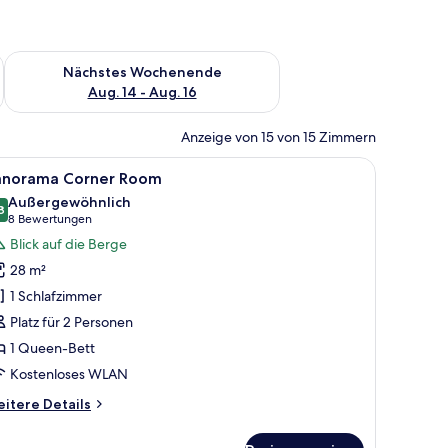
es Wochenende, Aug. 7 - Aug. 9.
Überprüfe die Verfügbarkeit für nächstes Wochenende, Aug. 1
Nächstes Wochenende
Aug. 14 - Aug. 16
Anzeige von 15 von 15 Zimmern
oßen Bett, einem weißen Stuhl, einem kleinen Tisch, einem Fernseher und ei
le
Ein modernes Hotelzimmer mit großem Fenster
18
anorama Corner Room
otos
Außergewöhnlich
ür
8
9,8 von 10
(8
8 Bewertungen
anorama
Bewertungen)
Blick auf die Berge
orner
28 m²
oom
1 Schlafzimmer
nzeigen
Platz für 2 Personen
1 Queen-Bett
Kostenloses WLAN
itere
itere Details
tails
r