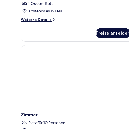
1 Queen-Bett
Kostenloses WLAN
Weitere
Weitere Details
Details
für
Preise anzeige
Design
Studio
Zimmer
Platz für 10 Personen