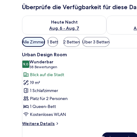
Überprüfe die Verfügbarkeit für diese D
Überprüfe die Verfügbarkeit für heute Nacht, Aug. 6
Überprüfe die
Heute Nacht
Aug. 6 - Aug. 7
A
Verfügbare
Alle Zimmer
1 Bett
2 Betten
Über 3 Betten
Filter
Alle
Ein modernes Hotelzimmer mit 
für
17
Urban Design Room
Fotos
Zimmer
Wunderbar
für
9,0
9,0 von 10
(38
38 Bewertungen
Urban
Bewertungen)
Blick auf die Stadt
Design
19 m²
Room
1 Schlafzimmer
anzeigen
Platz für 2 Personen
1 Queen-Bett
Kostenloses WLAN
Weitere
Weitere Details
Details
für