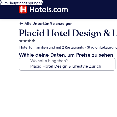
Zum Hauptinhalt springen
Alle Unterkünfte anzeigen
Placid Hotel Design & L
4.0-
Sterne-
Hotel für Familien und mit 2 Restaurants - Stadion Letzigrund
Unterkunft
Wähle deine Daten, um Preise zu sehen
Wo soll’s hingehen?
Fotogalerie
von
Placid
Hotel
Design
&