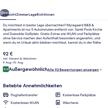
rück
Weiter
67+
Übersicht
Zimmer
Lage
Richtlinien
Du möchtest in bester Lage übernachten? Myregaard B&B &
Apartments ist nur 5 Autominuten entfernt von: Sankt Povls Kirche
und Dueodde Golfplatz. Gratis-Extras wie WLAN und Parkplätze
ohne Service machen den Aufenthalt besonders angenehm, und
wenn du im Urlaub aktiv bleiben möchtest, kannst du in der Nähe
die Wander- und Radwege, die Möglichkeiten zum
Surfen/Bodyboarden und den Surfunterricht nutzen. Du kannst
Der
92 €
dich auf eine Snackbar und eine Terrasse freuen. Die Zimmer sind
aktuelle
inkl. Steuern & Gebühren
mit Waschmaschinen/Trocknern und Kühlschränken versehen.
Preis
9. Aug.–10. Aug.
Außenbereich
beträgt
Bewertungen
Außergewöhnlich
9,4
Alle 92 Bewertungen anzeigen
92 €.
9,4 von 10.
Beliebte Annehmlichkeiten
Flughafentransfer
Kostenlose Parkplätze
Kostenloses WLAN
Wäscherei