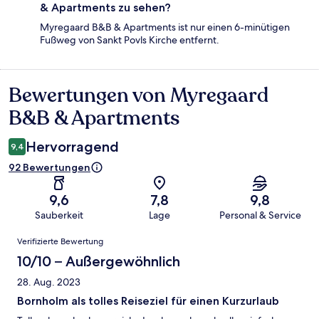
& Apartments zu sehen?
Myregaard B&B & Apartments ist nur einen 6-minütigen
Fußweg von Sankt Povls Kirche entfernt.
Bewertungen von Myregaard
Bewertungen
B&B & Apartments
Hervorragend
9,4
92 Bewertungen
9,6
7,8
9,8
Sauberkeit
Lage
Personal & Service
Bewertungen
Verifizierte Bewertung
10/10 – Außergewöhnlich
28. Aug. 2023
Bornholm als tolles Reiseziel für einen Kurzurlaub