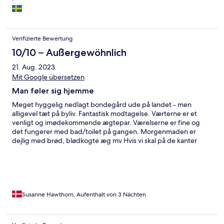
Verifizierte Bewertung
10/10 – Außergewöhnlich
21. Aug. 2023
Mit Google übersetzen
Man føler sig hjemme
Meget hyggelig nedlagt bondegård ude på landet - men
alligevel tæt på byliv. Fantastisk modtagelse. Værterne er et
venligt og imødekommende ægtepar. Værelserne er fine og
det fungerer med bad/toilet på gangen. Morgenmaden er
dejlig med brød, blødkogte æg mv Hvis vi skal på de kanter
igen - vil vi bo der 😁
Susanne Hawthorn, Aufenthalt von 3 Nächten