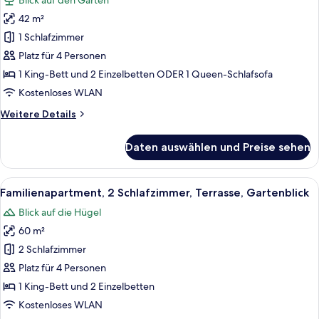
Blick auf den Garten
Gemeinschaftsbad
für
42 m²
Familien-
Vierbettzimmer,
1 Schlafzimmer
Gemeinschaftsbad,
Platz für 4 Personen
Gartenblick
1 King-Bett und 2 Einzelbetten ODER 1 Queen-Schlafsofa
anzeigen
Kostenloses WLAN
Weitere
Weitere Details
Details
für
Daten auswählen und Preise sehen
Familien-
Vierbettzimmer,
Gemeinschaftsbad,
Alle
Ein modernes Wohnzimmer mit zwei So
5
Gartenblick
Familienapartment, 2 Schlafzimmer, Terrasse, Gartenblick
Fotos
Blick auf die Hügel
für
60 m²
Familienapartment,
2 Schlafzimmer,
2 Schlafzimmer
Terrasse,
Platz für 4 Personen
Gartenblick
1 King-Bett und 2 Einzelbetten
anzeigen
Kostenloses WLAN