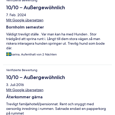
Verifizierte Bewertung
10/10 – Außergewöhnlich
7. Feb. 2024
Mit Google übersetzen
Bornholm semester
Väldigt trevligt ställe . Var man kan ha med Hunden . Stor
trädgård att sprina runt i. Långt till dem stora vägen.så man
riskera interagera hunden springer ut. Trevlig hund som bode
där.
karina, Aufenthalt von 2 Nächten
Verifizierte Bewertung
10/10 – Außergewöhnlich
3. Juli 2016
Mit Google übersetzen
Återkommer gärna
Trevligt familjehotell/pensionnat. Rent och snyggt med
oersonlig inredning i rummen. Saknade endast en papperkorg
på rummet