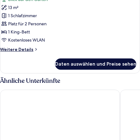
für
13 m²
Luxury-
Zelt,
1 Schlafzimmer
1 King-
Platz für 2 Personen
Bett
1 King-Bett
anzeigen
Kostenloses WLAN
Weitere
Weitere Details
Details
für
Daten auswählen und Preise sehen
Luxury-
Zelt,
1 King-
Ähnliche Unterkünfte
Bett
Hotel Sandvig Havn
Nexø Ho