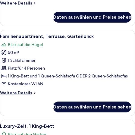
Weitere
Weitere Details
Details
für
Daten auswählen und Preise sehen
Familienapartment,
2 Schlafzimmer,
Terrasse,
Alle
Familienapartment, Terrasse, Gartenbli
5
Gartenblick
Familienapartment, Terrasse, Gartenblick
Fotos
Blick auf die Hügel
für
50 m²
Familienapartment,
Terrasse,
1 Schlafzimmer
Gartenblick
Platz für 4 Personen
anzeigen
1 King-Bett und 1 Queen-Schlafsofa ODER 2 Queen-Schlafsofas
Kostenloses WLAN
Weitere
Weitere Details
Details
für
Daten auswählen und Preise sehen
Familienapartment,
Terrasse,
Gartenblick
Alle
Ein Zeltinnenraum mit einem Holztisc
7
Luxury-Zelt, 1 King-Bett
Fotos
Blick auf den Garten