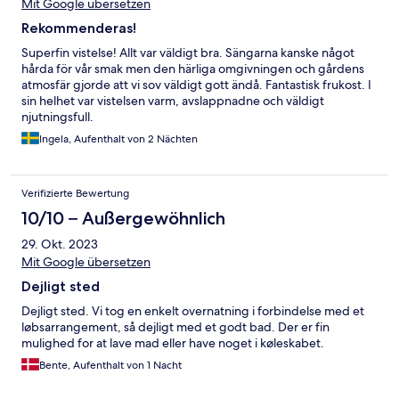
Mit Google übersetzen
Rekommenderas!
Superfin vistelse! Allt var väldigt bra. Sängarna kanske något
hårda för vår smak men den härliga omgivningen och gårdens
atmosfär gjorde att vi sov väldigt gott ändå. Fantastisk frukost. I
sin helhet var vistelsen varm, avslappnadne och väldigt
njutningsfull.
Ingela, Aufenthalt von 2 Nächten
Verifizierte Bewertung
10/10 – Außergewöhnlich
29. Okt. 2023
Mit Google übersetzen
Dejligt sted
Dejligt sted. Vi tog en enkelt overnatning i forbindelse med et
løbsarrangement, så dejligt med et godt bad. Der er fin
mulighed for at lave mad eller have noget i køleskabet.
Bente, Aufenthalt von 1 Nacht