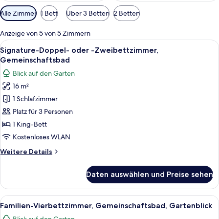
Verfügbare
Alle Zimmer
1 Bett
Über 3 Betten
2 Betten
Filter
für
Anzeige von 5 von 5 Zimmern
Zimmer
Alle
Ein Schlafzimmer mit Bett, Sessel, Schr
9
Signature-Doppel- oder -Zweibettzimmer,
Fotos
Gemeinschaftsbad
für
Blick auf den Garten
Signature-
16 m²
Doppel-
1 Schlafzimmer
oder
-
Platz für 3 Personen
Zweibettzimmer,
1 King-Bett
Gemeinschaftsbad
Kostenloses WLAN
anzeigen
Weitere
Weitere Details
Details
für
Daten auswählen und Preise sehen
Signature-
Doppel-
oder
Alle
Ein gemütlicher, hell erleuchteter Ra
7
-
Familien-Vierbettzimmer, Gemeinschaftsbad, Gartenblick
Fotos
Zweibettzimmer,