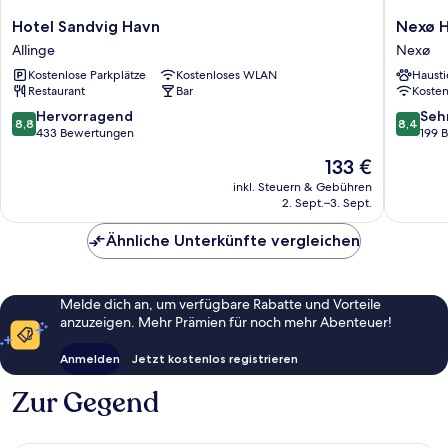
Hotel
Nexø
Hotel Sandvig Havn
Nexø H
Sandvig
Hostel
Allinge
Nexø
Havn
Nexø
Kostenlose Parkplätze
Kostenloses WLAN
Hausti
Allinge
Restaurant
Bar
Koste
8.8
8.4
Hervorragend
Seh
8,8
8,4
von
von
433 Bewertungen
199 
10,
10,
Der
133 €
Hervorragend,
Sehr
Preis
433
gut,
inkl. Steuern & Gebühren
beträgt
2. Sept.–3. Sept.
Bewertungen
199
133 €
Bewert
Ähnliche Unterkünfte vergleichen
Melde dich an, um verfügbare Rabatte und Vorteile
anzuzeigen. Mehr Prämien für noch mehr Abenteuer!
Anmelden
Jetzt kostenlos registrieren
Zur Gegend