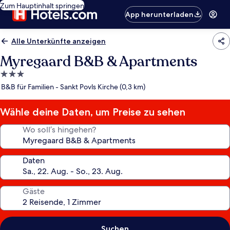
Zum Hauptinhalt springen
App herunterladen
Alle Unterkünfte anzeigen
Myregaard B&B & Apartments
3.0-
Sterne-
B&B für Familien - Sankt Povls Kirche (0,3 km)
Unterkunft
Wähle deine Daten, um Preise zu sehen
Wo soll’s hingehen?
Daten
Gäste
Suchen