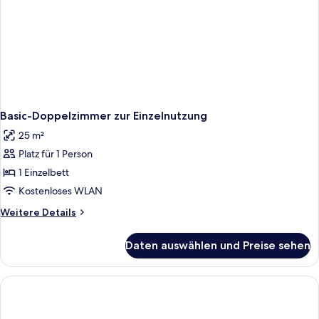
Basic-Doppelzimmer zur Einzelnutzung
25 m²
Platz für 1 Person
1 Einzelbett
Kostenloses WLAN
Weitere
Weitere Details
Details
für
Daten auswählen und Preise sehen
Basic-
Doppelzimmer
zur
Einzelnutzung