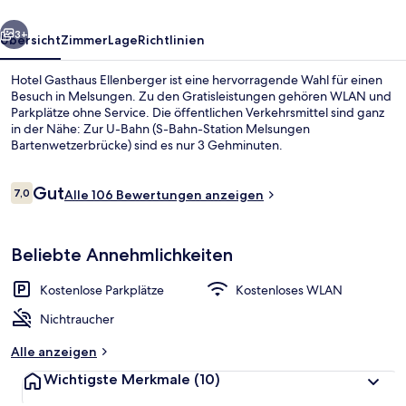
rück
Weiter
3+
Übersicht
Zimmer
Lage
Richtlinien
Hotel Gasthaus Ellenberger ist eine hervorragende Wahl für einen
Besuch in Melsungen. Zu den Gratisleistungen gehören WLAN und
Parkplätze ohne Service. Die öffentlichen Verkehrsmittel sind ganz
in der Nähe: Zur U-Bahn (S-Bahn-Station Melsungen
Bartenwetzerbrücke) sind es nur 3 Gehminuten.
Bewertungen
Gut
7,0
Alle 106 Bewertungen anzeigen
7,0 von 10.
Blick von der Unterkunft
Beliebte Annehmlichkeiten
Kostenlose Parkplätze
Kostenloses WLAN
Nichtraucher
Alle anzeigen
Wichtigste Merkmale
(10)