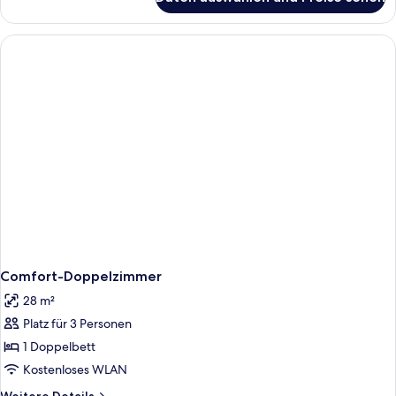
Comfort-
Doppelzimmer
zur
Einzelnutzung
Comfort-Doppelzimmer
28 m²
Platz für 3 Personen
1 Doppelbett
Kostenloses WLAN
Weitere