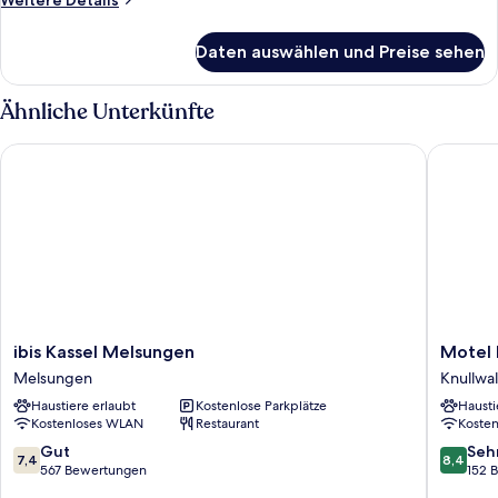
Weitere Details
Details
für
Daten auswählen und Preise sehen
Comfort-
Doppelzimmer
Ähnliche Unterkünfte
ibis Kassel Melsungen
Motel H
ibis
Motel
ibis Kassel Melsungen
Motel 
Kassel
Herbold
Melsungen
Knullwa
Melsungen
Knullwa
Haustiere erlaubt
Kostenlose Parkplätze
Hausti
Melsungen
Kostenloses WLAN
Restaurant
Koste
7.4
8.4
Gut
Seh
7,4
8,4
von
von
567 Bewertungen
152 
10,
10,