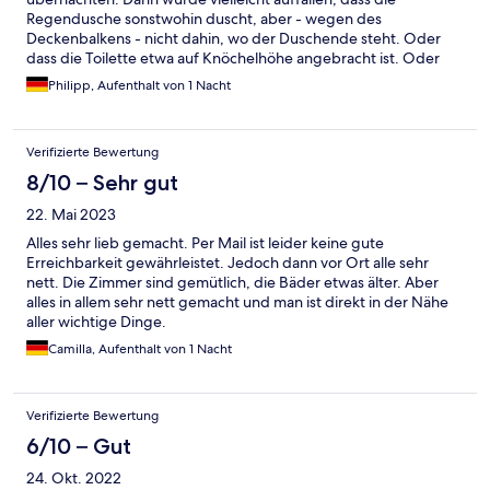
Regendusche sonstwohin duscht, aber - wegen des
Deckenbalkens - nicht dahin, wo der Duschende steht. Oder
dass die Toilette etwa auf Knöchelhöhe angebracht ist. Oder
dass der Fussboden im Badezimmer voller Reste von
Philipp, Aufenthalt von 1 Nacht
Fliesenkleber oder sonst einem Zeug ist. Zudem fanden wir im
Zimmer Haare der Vorgängerpartie auf Bett und Boden.
Hervorzuheben ist allerdings das leckere Frühstück; das Buffet
Verifizierte Bewertung
war reichlich und auch schön angerichtet. Wenn nur im
Speiseraum etwas mehr Platz gewesen wäre. Den mäßigen
8/10 – Sehr gut
Gesamteindruck lindern auch die Freundlichkeit und
22. Mai 2023
Servicebereitschaft des Hotelteams leider nicht.
Alles sehr lieb gemacht. Per Mail ist leider keine gute
Erreichbarkeit gewährleistet. Jedoch dann vor Ort alle sehr
nett. Die Zimmer sind gemütlich, die Bäder etwas älter. Aber
alles in allem sehr nett gemacht und man ist direkt in der Nähe
aller wichtige Dinge.
Camilla, Aufenthalt von 1 Nacht
Verifizierte Bewertung
6/10 – Gut
24. Okt. 2022