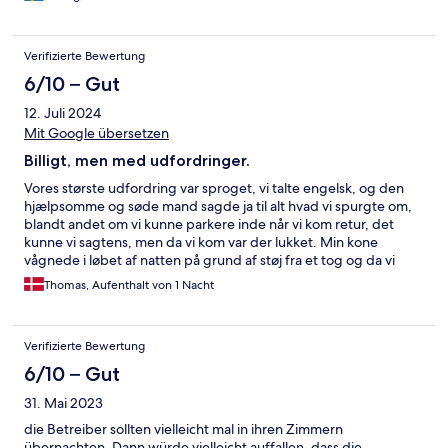
Verifizierte Bewertung
6/10 – Gut
12. Juli 2024
Mit Google übersetzen
Billigt, men med udfordringer.
Vores største udfordring var sproget, vi talte engelsk, og den
hjælpsomme og søde mand sagde ja til alt hvad vi spurgte om,
blandt andet om vi kunne parkere inde når vi kom retur, det
kunne vi sagtens, men da vi kom var der lukket. Min kone
vågnede i løbet af natten på grund af støj fra et tog og da vi
stod op, var der ikke nogen at få fat på. Værelset var fint og
Thomas, Aufenthalt von 1 Nacht
rent.
Verifizierte Bewertung
6/10 – Gut
31. Mai 2023
die Betreiber sollten vielleicht mal in ihren Zimmern
übernachten. Dann würde vielleicht auffallen, dass die