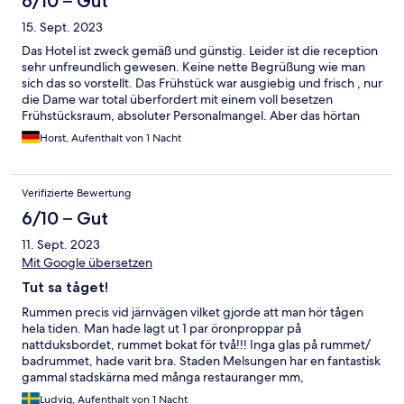
6/10 – Gut
15. Sept. 2023
Das Hotel ist zweck gemäß und günstig. Leider ist die reception
sehr unfreundlich gewesen. Keine nette Begrüßung wie man
sich das so vorstellt. Das Frühstück war ausgiebig und frisch , nur
die Dame war total überfordert mit einem voll besetzen
Frühstücksraum, absoluter Personalmangel. Aber das hörtan
öfter in den heutigen Zeiten. Die Zimmer waren sauber. Die
Horst, Aufenthalt von 1 Nacht
Lage des Hotels ist top, wenn man sich Melsungen ansehen will.
Die naheliegenden Bahnschienen stören nicht wirklich.
Verifizierte Bewertung
6/10 – Gut
11. Sept. 2023
Mit Google übersetzen
Tut sa tåget!
Rummen precis vid järnvägen vilket gjorde att man hör tågen
hela tiden. Man hade lagt ut 1 par öronproppar på
nattduksbordet, rummet bokat för två!!! Inga glas på rummet/
badrummet, hade varit bra. Staden Melsungen har en fantastisk
gammal stadskärna med många restauranger mm,
Ludvig, Aufenthalt von 1 Nacht