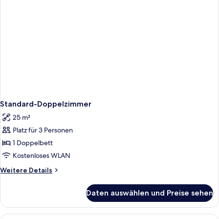
Standard-Doppelzimmer
25 m²
Platz für 3 Personen
1 Doppelbett
Kostenloses WLAN
Weitere
Weitere Details
Details
für
Daten auswählen und Preise sehen
Standard-
Doppelzimmer