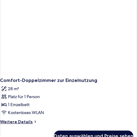
Comfort-Doppelzimmer zur Einzelnutzung
28 m²
Platz für 1 Person
1 Einzelbett
Kostenloses WLAN
Weitere
Weitere Details
Details
für
Daten auswählen und Preise sehen