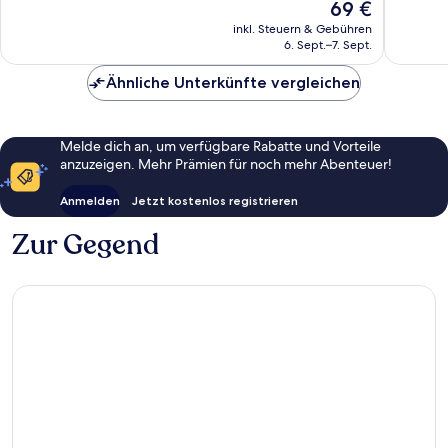
Der
69 €
Gut,
Sehr
Preis
567
gut,
inkl. Steuern & Gebühren
beträgt
6. Sept.–7. Sept.
Bewertungen
152
69 €
Bewert
Ähnliche Unterkünfte vergleichen
Melde dich an, um verfügbare Rabatte und Vorteile
anzuzeigen. Mehr Prämien für noch mehr Abenteuer!
Anmelden
Jetzt kostenlos registrieren
Zur Gegend