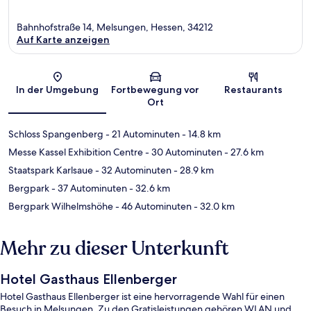
Bahnhofstraße 14, Melsungen, Hessen, 34212
Auf Karte anzeigen
Karte
In der Umgebung
Fortbewegung vor
Restaurants
Ort
Schloss Spangenberg
- 21 Autominuten
- 14.8 km
Messe Kassel Exhibition Centre
- 30 Autominuten
- 27.6 km
Staatspark Karlsaue
- 32 Autominuten
- 28.9 km
Bergpark
- 37 Autominuten
- 32.6 km
Bergpark Wilhelmshöhe
- 46 Autominuten
- 32.0 km
Mehr zu dieser Unterkunft
Hotel Gasthaus Ellenberger
Hotel Gasthaus Ellenberger ist eine hervorragende Wahl für einen
Besuch in Melsungen. Zu den Gratisleistungen gehören WLAN und