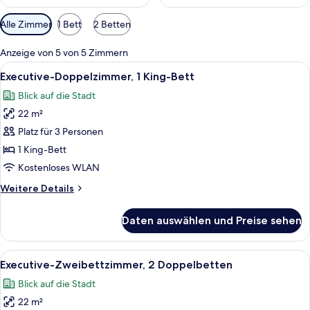
Verfügbare
Alle Zimmer
1 Bett
2 Betten
Filter
für
Anzeige von 5 von 5 Zimmern
Zimmer
Alle
Ein Hotelzimmer mit einem großen Bet
7
Executive-Doppelzimmer, 1 King-Bett
Fotos
Blick auf die Stadt
für
22 m²
Executive-
Doppelzimmer,
Platz für 3 Personen
1 King-
1 King-Bett
Bett
Kostenloses WLAN
anzeigen
Weitere
Weitere Details
Details
für
Daten auswählen und Preise sehen
Executive-
Doppelzimmer,
1 King-
Alle
Ein Hotelzimmer mit zwei Betten, ein
7
Bett
Executive-Zweibettzimmer, 2 Doppelbetten
Fotos
Blick auf die Stadt
für
22 m²
Executive-