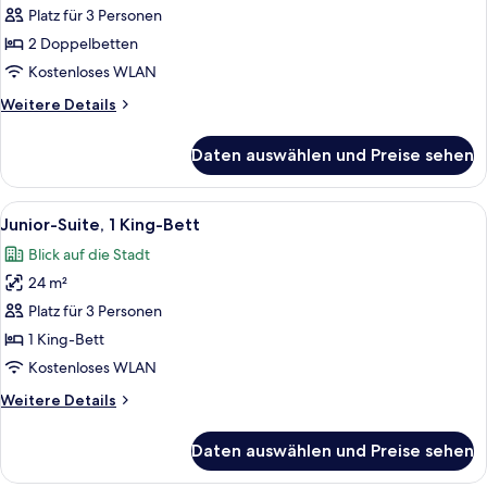
Zweibettzimmer,
Platz für 3 Personen
2 Doppelbetten
2 Doppelbetten
anzeigen
Kostenloses WLAN
Weitere
Weitere Details
Details
für
Daten auswählen und Preise sehen
Executive-
Zweibettzimmer,
2 Doppelbetten
Alle
Ein modernes Hotelzimmer mit einem gr
8
Junior-Suite, 1 King-Bett
Fotos
Blick auf die Stadt
für
24 m²
Junior-
Suite,
Platz für 3 Personen
1 King-
1 King-Bett
Bett
Kostenloses WLAN
anzeigen
Weitere
Weitere Details
Details
für
Daten auswählen und Preise sehen
Junior-
Suite,