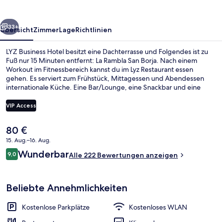
rück
Weiter
33+
Übersicht
Zimmer
Lage
Richtlinien
LYZ Business Hotel besitzt eine Dachterrasse und Folgendes ist zu
Fuß nur 15 Minuten entfernt: La Rambla San Borja. Nach einem
Workout im Fitnessbereich kannst du im Lyz Restaurant essen
gehen. Es serviert zum Frühstück, Mittagessen und Abendessen
internationale Küche. Eine Bar/Lounge, eine Snackbar und eine
Terrasse gehören ebenfalls zum Angebot.
VIP Access
Der
80 €
Rezeption
aktuelle
15. Aug.–16. Aug.
Preis
Bewertungen
Wunderbar
9,0
beträgt
Alle 222 Bewertungen anzeigen
9,0 von 10.
80 €.
Beliebte Annehmlichkeiten
Kostenlose Parkplätze
Kostenloses WLAN