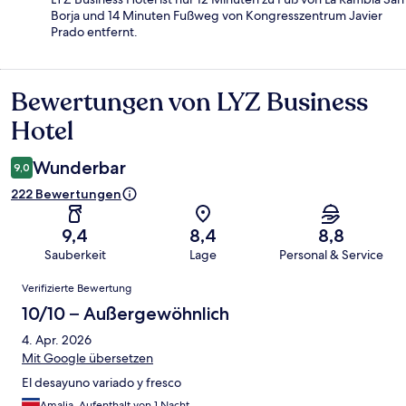
Borja und 14 Minuten Fußweg von Kongresszentrum Javier
Prado entfernt.
Bewertungen von LYZ Business
Bewertungen
Hotel
Wunderbar
9,0
222 Bewertungen
9,4
8,4
8,8
Sauberkeit
Lage
Personal & Service
Bewertungen
Verifizierte Bewertung
10/10 – Außergewöhnlich
4. Apr. 2026
Mit Google übersetzen
El desayuno variado y fresco
Amalia, Aufenthalt von 1 Nacht