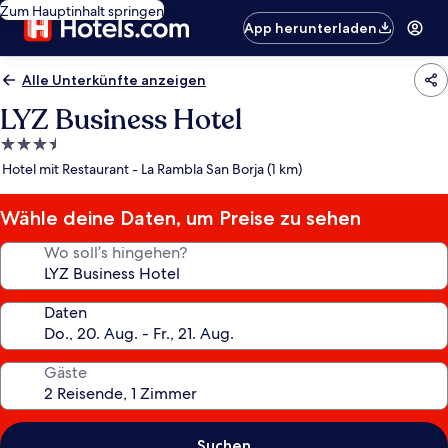
Zum Hauptinhalt springen
App herunterladen
Alle Unterkünfte anzeigen
LYZ Business Hotel
3.5-
Sterne-
Hotel mit Restaurant - La Rambla San Borja (1 km)
Unterkunft
Wähle deine Daten, um Preise zu sehen
Wo soll’s hingehen?
Daten
Gäste
Suchen