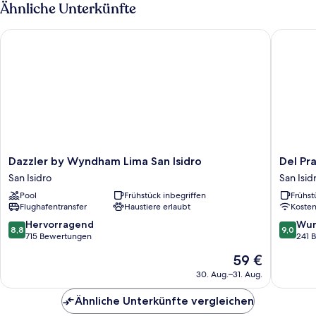
Ähnliche Unterkünfte
Dazzler by Wyndham Lima San Isidro
Del Prad
Dazzler
Del
Dazzler by Wyndham Lima San Isidro
Del Pr
by
Prado
San Isidro
San Isid
Wyndham
Hotel
Pool
Frühstück inbegriffen
Frühst
Lima
San
Flughafentransfer
Haustiere erlaubt
Koste
San
Isidro
Isidro
8.8
9.0
Hervorragend
Wun
8,8
9,0
San
von
von
715 Bewertungen
241 
Isidro
10,
10,
Der
59 €
Hervorragend,
Wunder
Preis
715
241
30. Aug.–31. Aug.
beträgt
Bewertungen
Bewert
59 €
Ähnliche Unterkünfte vergleichen