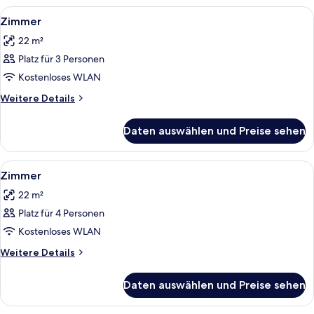
1 King-
Alle
Ein Hotelzimmer mit einem großen Bet
8
Bett
Zimmer
Fotos
22 m²
für
Platz für 3 Personen
Zimmer
anzeigen
Kostenloses WLAN
Weitere
Weitere Details
Details
für
Daten auswählen und Preise sehen
Zimmer
Alle
Ein Hotelzimmer mit zwei Betten, ein
6
Zimmer
Fotos
22 m²
für
Platz für 4 Personen
Zimmer
anzeigen
Kostenloses WLAN
Weitere
Weitere Details
Details
für
Daten auswählen und Preise sehen
Zimmer