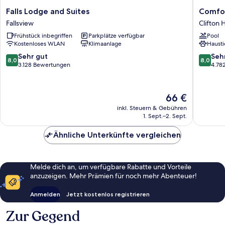
Falls
Comfort
Falls Lodge and Suites
Comfor
Lodge
Hotel
Fallsview
Clifton H
and
Clifton
Frühstück inbegriffen
Parkplätze verfügbar
Pool
Suites
Hill
Kostenloses WLAN
Klimaanlage
Hausti
Fallsview
8.0
8.0
Sehr gut
Seh
8,0
8,0
von
von
3.128 Bewertungen
4.78
10,
10,
Sehr
Sehr
gut,
gut,
Der
66 €
3.128
4.782
Preis
inkl. Steuern & Gebühren
Bewertungen
Bewert
beträgt
1. Sept.–2. Sept.
66 €
Ähnliche Unterkünfte vergleichen
Melde dich an, um verfügbare Rabatte und Vorteile
anzuzeigen. Mehr Prämien für noch mehr Abenteuer!
Anmelden
Jetzt kostenlos registrieren
Zur Gegend