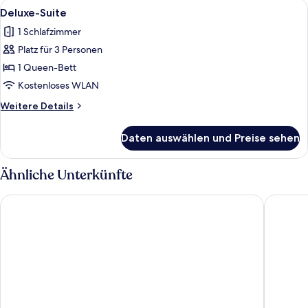
Alle
Ein Hotelzimmer mit einem Bett, eine
3
Deluxe-Suite
Fotos
1 Schlafzimmer
für
Platz für 3 Personen
Deluxe-
Suite
1 Queen-Bett
anzeigen
Kostenloses WLAN
Weitere
Weitere Details
Details
für
Daten auswählen und Preise sehen
Deluxe-
Suite
Ähnliche Unterkünfte
Falls Lodge and Suites
Comfort