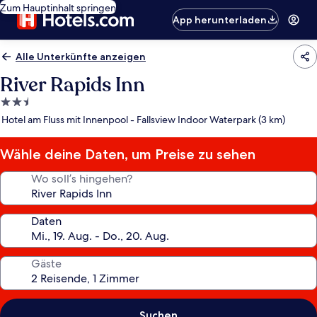
Zum Hauptinhalt springen
App herunterladen
Alle Unterkünfte anzeigen
River Rapids Inn
2.5-
Sterne-
Hotel am Fluss mit Innenpool - Fallsview Indoor Waterpark (3 km)
Unterkunft
Wähle deine Daten, um Preise zu sehen
Wo soll’s hingehen?
Daten
Gäste
Suchen