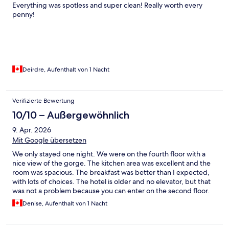
Everything was spotless and super clean! Really worth every
penny!
Deirdre, Aufenthalt von 1 Nacht
Verifizierte Bewertung
10/10 – Außergewöhnlich
9. Apr. 2026
Mit Google übersetzen
We only stayed one night. We were on the fourth floor with a
nice view of the gorge. The kitchen area was excellent and the
room was spacious. The breakfast was better than I expected,
with lots of choices. The hotel is older and no elevator, but that
was not a problem because you can enter on the second floor.
It's a pretty decent budget hotel for Niagara.
Denise, Aufenthalt von 1 Nacht