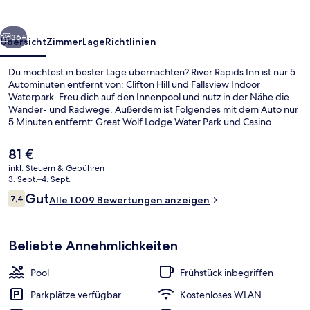
rück
Weiter
36+
Übersicht
Zimmer
Lage
Richtlinien
Du möchtest in bester Lage übernachten? River Rapids Inn ist nur 5
Autominuten entfernt von: Clifton Hill und Fallsview Indoor
Waterpark. Freu dich auf den Innenpool und nutz in der Nähe die
Wander- und Radwege. Außerdem ist Folgendes mit dem Auto nur
5 Minuten entfernt: Great Wolf Lodge Water Park und Casino
Niagara. Das hilfsbereite Personal und das Frühstück erhalten tolle
Bewertungen von anderen Reisenden.
Der
81 €
aktuelle
inkl. Steuern & Gebühren
Preis
3. Sept.–4. Sept.
Innenpool
beträgt
Bewertungen
Gut
7,4
Alle 1.009 Bewertungen anzeigen
81 €.
7,4 von 10.
Beliebte Annehmlichkeiten
Pool
Frühstück inbegriffen
Parkplätze verfügbar
Kostenloses WLAN