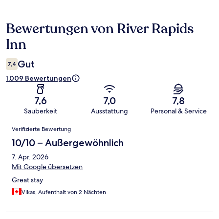
Bewertungen von River Rapids
Bewertungen
Inn
Gut
7,4
1.009 Bewertungen
7,6
7,0
7,8
Sauberkeit
Ausstattung
Personal & Service
Bewertungen
Verifizierte Bewertung
10/10 – Außergewöhnlich
7. Apr. 2026
Mit Google übersetzen
Great stay
Vikas, Aufenthalt von 2 Nächten