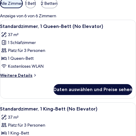
Verfügbare
Alle Zimmer
1 Bett
2 Betten
Filter
für
Anzeige von 6 von 6 Zimmern
Zimmer
Alle
Ein Hotelzimmer mit Bett, Schreibtisch,
5
Standardzimmer, 1 Queen-Bett (No Elevator)
Fotos
37 m²
für
1 Schlafzimmer
Standardzimmer,
1
Platz für 3 Personen
Queen-
1 Queen-Bett
Bett
Kostenloses WLAN
(No
Weitere
Weitere Details
Elevator)
Details
anzeigen
für
Daten auswählen und Preise sehen
Standardzimmer,
1
Queen-
Alle
Ein Hotelzimmer mit einem großen Bet
7
Bett
Standardzimmer, 1 King-Bett (No Elevator)
Fotos
(No
37 m²
Elevator)
für
Platz für 3 Personen
Standardzimmer,
1 King-
1 King-Bett