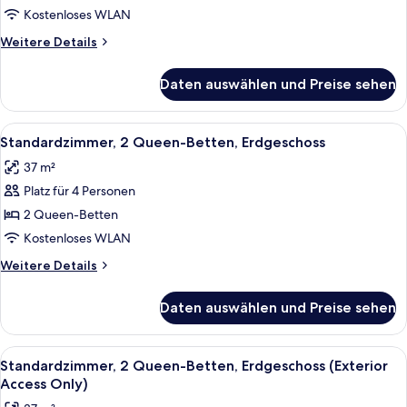
Bett
Kostenloses WLAN
(No
Weitere
Weitere Details
Elevator)
Details
anzeigen
für
Daten auswählen und Preise sehen
Standardzimmer,
1 King-
Bett
Alle
Ein Hotelzimmer mit zwei Betten, ein
6
(No
Standardzimmer, 2 Queen-Betten, Erdgeschoss
Fotos
Elevator)
37 m²
für
Platz für 4 Personen
Standardzimmer,
2 Queen-
2 Queen-Betten
Betten,
Kostenloses WLAN
Erdgeschoss
Weitere
Weitere Details
anzeigen
Details
für
Daten auswählen und Preise sehen
Standardzimmer,
2 Queen-
Betten,
Alle
Ein Hotelzimmer mit zwei Betten, eine
6
Erdgeschoss
Standardzimmer, 2 Queen-Betten, Erdgeschoss (Exterior
Fotos
Access Only)
für