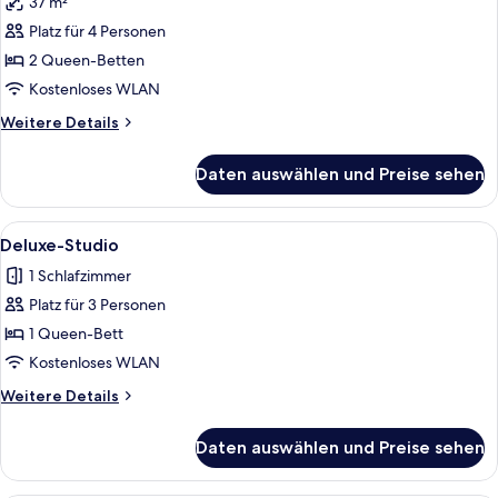
37 m²
Standardzimmer,
Platz für 4 Personen
2 Queen-
2 Queen-Betten
Betten,
Erdgeschoss
Kostenloses WLAN
(Exterior
Weitere
Weitere Details
Access
Details
für
Only)
Daten auswählen und Preise sehen
Standardzimmer,
anzeigen
2 Queen-
Betten,
Alle
Ein Hotelzimmer mit Bett, Fernseher, 
3
Erdgeschoss
Deluxe-Studio
Fotos
(Exterior
1 Schlafzimmer
Access
für
Only)
Platz für 3 Personen
Deluxe-
Studio
1 Queen-Bett
anzeigen
Kostenloses WLAN
Weitere
Weitere Details
Details
für
Daten auswählen und Preise sehen
Deluxe-
Studio