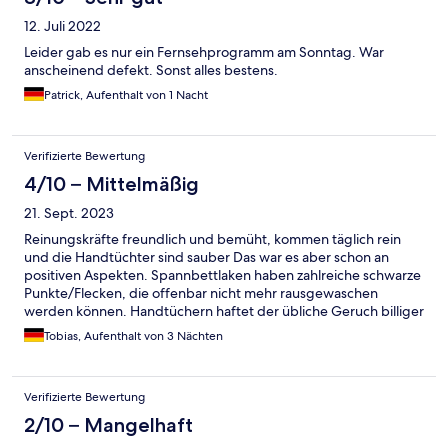
12. Juli 2022
Leider gab es nur ein Fernsehprogramm am Sonntag. War
anscheinend defekt. Sonst alles bestens.
Patrick, Aufenthalt von 1 Nacht
Verifizierte Bewertung
4/10 – Mittelmäßig
21. Sept. 2023
Reinungskräfte freundlich und bemüht, kommen täglich rein
und die Handtüchter sind sauber Das war es aber schon an
positiven Aspekten. Spannbettlaken haben zahlreiche schwarze
Punkte/Flecken, die offenbar nicht mehr rausgewaschen
werden können. Handtüchern haftet der übliche Geruch billiger
Großwäschereien an. Aus dem Kleiderschrank drinkt ein
Tobias, Aufenthalt von 3 Nächten
Geruch, als wäre dieser Ewigkeiten nicht geöffnet worden.
Außerdem lag in diesem ein fleckiges Kissen, auf dem
hoffentlich niemand je liegen muss. Generell steht die Luft im
Verifizierte Bewertung
Zimmer sehr schnell. Das W-LAN brihct alle paar Minuten ab.
Die Anbindung über öffentliche Verkehrsmittel ist schrecklich.
2/10 – Mangelhaft
Es braucht mindestens eine Stunde bis nach München und