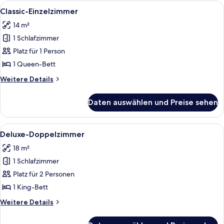
Alle
Classic-Einzelzimmer | Hochwertige Be
6
Classic-Einzelzimmer
Fotos
14 m²
für
1 Schlafzimmer
Classic-
Einzelzimmer
Platz für 1 Person
anzeigen
1 Queen-Bett
Weitere
Weitere Details
Details
für
Daten auswählen und Preise sehen
Classic-
Einzelzimmer
Alle
Deluxe-Doppelzimmer | Hochwertige B
6
Deluxe-Doppelzimmer
Fotos
18 m²
für
1 Schlafzimmer
Deluxe-
Doppelzimmer
Platz für 2 Personen
anzeigen
1 King-Bett
Weitere
Weitere Details
Details
für