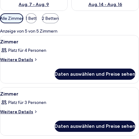
Aug. 7 - Aug. 9
Aug. 14 - Aug. 16
Verfügbare
Alle Zimmer
1 Bett
2 Betten
Filter
für
Anzeige von 5 von 5 Zimmern
Zimmer
Alle
Ein Hotelzimmer mit Bett, Kissen, Na
2
Zimmer
Fotos
Platz für 4 Personen
für
Zimmer
Weitere
Weitere Details
Details
anzeigen
für
Daten auswählen und Preise sehen
Zimmer
Alle
Ein Hotelzimmer mit Bett, Schreibtisc
7
Zimmer
Fotos
Platz für 3 Personen
für
Zimmer
Weitere
Weitere Details
Details
anzeigen
für
Daten auswählen und Preise sehen
Zimmer