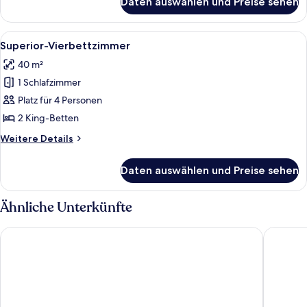
Daten auswählen und Preise sehen
Deluxe-
Doppelzimmer
Alle
Superior-Vierbettzimmer | Hochwertig
7
Superior-Vierbettzimmer
Fotos
40 m²
für
1 Schlafzimmer
Superior-
Vierbettzimmer
Platz für 4 Personen
anzeigen
2 King-Betten
Weitere
Weitere Details
Details
für
Daten auswählen und Preise sehen
Superior-
Vierbettzimmer
Ähnliche Unterkünfte
Hotel zur Post Aschheim
Hotel Gu