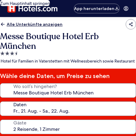
Zum Hauptinhalt springen
App herunterladen
Alle Unterkünfte anzeigen
Messe Boutique Hotel Erb
München
3.5-
Sterne-
Hotel für Familien in Vaterstetten mit Wellnessbereich sowie Restaurant
Unterkunft
Wähle deine Daten, um Preise zu sehen
Wo soll’s hingehen?
Daten
Gäste