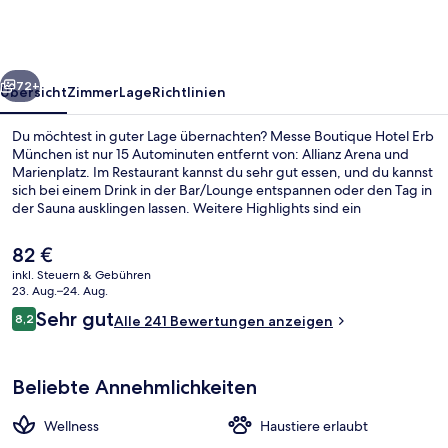
Erb
München
rück
Weiter
72+
Übersicht
Zimmer
Lage
Richtlinien
Du möchtest in guter Lage übernachten? Messe Boutique Hotel Erb
München ist nur 15 Autominuten entfernt von: Allianz Arena und
Marienplatz. Im Restaurant kannst du sehr gut essen, und du kannst
sich bei einem Drink in der Bar/Lounge entspannen oder den Tag in
der Sauna ausklingen lassen. Weitere Highlights sind ein
Fitnesscenter (rund um die Uhr geöffnet), ein Fitnessbereich (rund
um die Uhr geöffnet) und Fitnessmöglichkeiten.
Der
82 €
aktuelle
inkl. Steuern & Gebühren
Preis
23. Aug.–24. Aug.
Tägliches Frühstücksbuffet gegen Ge
beträgt
Bewertungen
Sehr gut
8,2
Alle 241 Bewertungen anzeigen
82 €.
8,2 von 10.
Beliebte Annehmlichkeiten
Wellness
Haustiere erlaubt