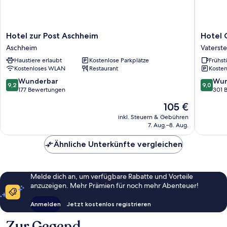
Hotel
Hotel
Hotel zur Post Aschheim
Hotel 
zur
Gutsgas
Aschheim
Vaterste
Post
Stangl
Haustiere erlaubt
Kostenlose Parkplätze
Frühst
Aschheim
Vaterste
Kostenloses WLAN
Restaurant
Kosten
Aschheim
9.2
9.0
Wunderbar
Wun
9,2
9,0
von
von
177 Bewertungen
301 
10,
10,
Der
105 €
Wunderbar,
Wunder
Preis
177
301
inkl. Steuern & Gebühren
beträgt
7. Aug.–8. Aug.
Bewertungen
Bewert
105 €
Ähnliche Unterkünfte vergleichen
Melde dich an, um verfügbare Rabatte und Vorteile
anzuzeigen. Mehr Prämien für noch mehr Abenteuer!
Anmelden
Jetzt kostenlos registrieren
Zur Gegend