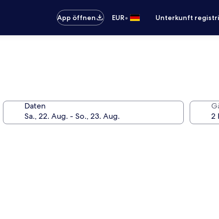
•
App öffnen
EUR
Unterkunft registr
Daten
G