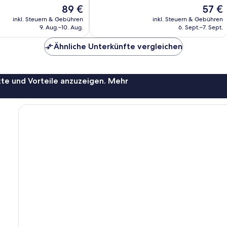
10,
ich,
Der
Der
89 €
57 €
2
Preis
Preis
Bewertungen
inkl. Steuern & Gebühren
inkl. Steuern & Gebühren
beträgt
beträgt
9. Aug.–10. Aug.
6. Sept.–7. Sept.
89 €
57 €
Ähnliche Unterkünfte vergleichen
te und Vorteile anzuzeigen. Mehr