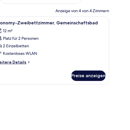
Anzeige von 4 von 4 Zimmern
em Fernseher, einem Spiegel und einem Tisch mit einer Pflanze.
le
Ein kleines, ordentliches Zimmer mit einem E
4
conomy-Zweibettzimmer, Gemeinschaftsbad
otos
12 m²
ür
Platz für 2 Personen
conomy-
weibettzimmer,
2 Einzelbetten
emeinschaftsbad
Kostenloses WLAN
nzeigen
itere
itere Details
tails
r
Preise anzeigen
onomy-
eibettzimmer,
meinschaftsbad
n Teppich.