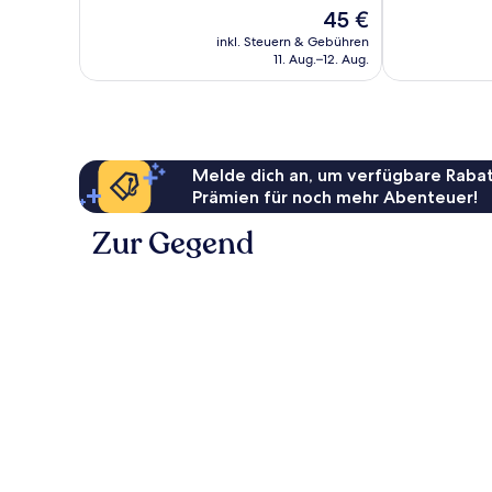
10,
Außergewöhnl
Der
45 €
Sehr
13
Preis
gut,
inkl. Steuern & Gebühren
Bewertungen
beträgt
11. Aug.–12. Aug.
111
45 €
Bewertungen
Melde dich an, um verfügbare Rabat
Prämien für noch mehr Abenteuer!
Zur Gegend