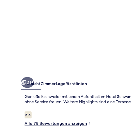
21+
Übersicht
Zimmer
Lage
Richtlinien
Genieße Eschweiler mit einem Aufenthalt im Hotel Schwan
ohne Service freuen. Weitere Highlights sind eine Terrass
Bewertungen
5,6
5,6 von 10.
Alle 78 Bewertungen anzeigen