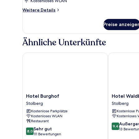
Gemeinschaftsbad
Kostenloses WLAN
anzeigen
Weitere
Weitere Details
Details
für
Preise anzeige
Economy-
Dreibettzimmer,
3 Einzelbetten,
Ähnliche Unterkünfte
Gemeinschaftsbad
Hotel Burghof
Hotel Waldbe
Hotel
Hotel
Hotel Burghof
Hotel Wald
Burghof
Waldberg
Stolberg
Stolberg
Stolberg
Stolberg
Kostenlose Parkplätze
Kostenlose P
Kostenloses WLAN
Kostenloses
Restaurant
9.4
Außerge
9,4
8.0
Sehr gut
von
13 Bewertu
8,0
von
111 Bewertungen
10,