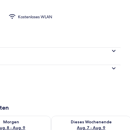
o
Kostenloses WLAN
aten
 - Aug. 8.
 Verfügbarkeit für morgen, Aug. 8 - Aug. 9.
Überprüfe die Verfügbarkeit für dies
Morgen
Dieses Wochenende
ug. 8 - Aug. 9
Aug. 7 - Aug. 9