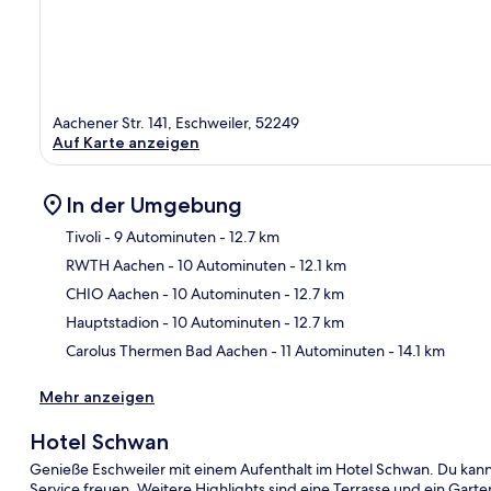
Aachener Str. 141, Eschweiler, 52249
Auf Karte anzeigen
In der Umgebung
Tivoli
- 9 Autominuten
- 12.7 km
RWTH Aachen
- 10 Autominuten
- 12.1 km
Kar
CHIO Aachen
- 10 Autominuten
- 12.7 km
Hauptstadion
- 10 Autominuten
- 12.7 km
Carolus Thermen Bad Aachen
- 11 Autominuten
- 14.1 km
Mehr anzeigen
Hotel Schwan
Genieße Eschweiler mit einem Aufenthalt im Hotel Schwan. Du kann
Service freuen. Weitere Highlights sind eine Terrasse und ein Garte