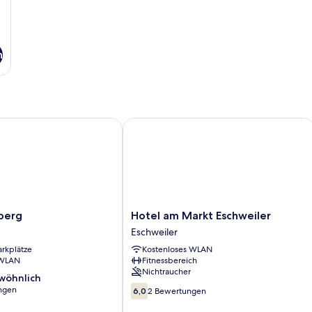
n
rg
Hotel am Markt Eschweiler
Hotel
berg
Hotel am Markt Eschweiler
am
Eschweiler
Markt
arkplätze
Kostenloses WLAN
Eschweiler
 WLAN
Fitnessbereich
Eschweiler
Nichtraucher
wöhnlich
6.0
ngen
6,0
2 Bewertungen
von