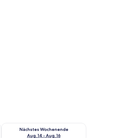
es Wochenende, Aug. 7 - Aug. 9.
Überprüfe die Verfügbarkeit für nächstes Wochenende, Aug. 1
Nächstes Wochenende
Aug. 14 - Aug. 16