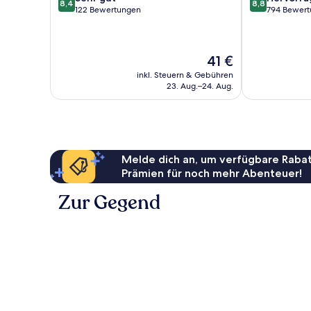
8,4
8,8
von
von
122 Bewertungen
794 Bewer
10,
10,
Sehr
Hervorragend
gut,
794
Der
41 €
122
Bewertungen
Preis
Bewertungen
inkl. Steuern & Gebühren
beträgt
23. Aug.–24. Aug.
41 €
Melde dich an, um verfügbare Rabat
Prämien für noch mehr Abenteuer!
Zur Gegend