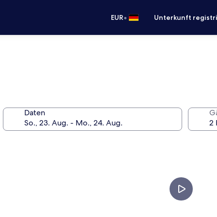
•
EUR
Unterkunft registr
Daten
G