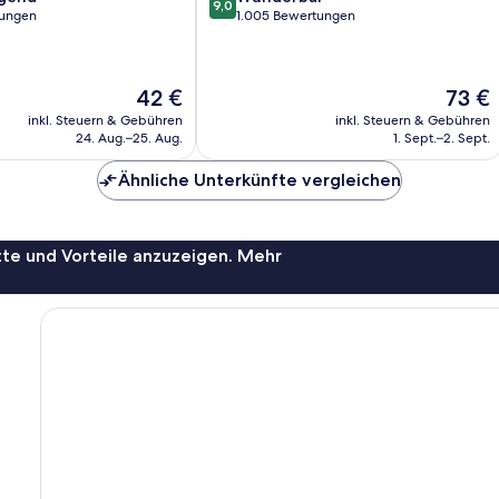
9,0
von
tungen
1.005 Bewertungen
10,
,
Wunderbar,
1.005
Der
Der
42 €
73 €
Bewertungen
Preis
Preis
inkl. Steuern & Gebühren
inkl. Steuern & Gebühren
beträgt
beträgt
24. Aug.–25. Aug.
1. Sept.–2. Sept.
42 €
73 €
Ähnliche Unterkünfte vergleichen
te und Vorteile anzuzeigen. Mehr