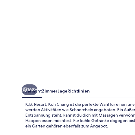
168+
Übersicht
Zimmer
Lage
Richtlinien
K.B. Resort, Koh Chang ist die perfekte Wahl für einen un
werden Aktivitäten wie Schnorcheln angeboten. Ein Außen
Entspannung steht, kannst du dich mit Massagen verwöhne
Happen essen möchtest. Für kühle Getränke dagegen bist 
ein Garten gehören ebenfalls zum Angebot.