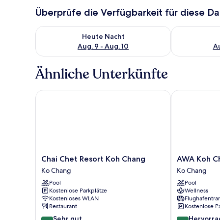
Überprüfe die Verfügbarkeit für diese D
Überprüfe die Verfügbarkeit für heute Nacht, Aug. 9
Überprüfe die
Heute Nacht
Aug. 9 - Aug. 10
Au
Ähnliche Unterkünfte
Chai Chet Resort Koh Chang
AWA Koh Ch
Chai
AWA
Chai Chet Resort Koh Chang
AWA Koh C
Chet
Koh
Ko Chang
Ko Chang
Resort
Chang
Pool
Pool
Koh
Ko
Kostenlose Parkplätze
Wellness
Chang
Chang
Kostenloses WLAN
Flughafentra
Ko
Restaurant
Kostenlose P
Chang
8.4
8.8
Sehr gut
Hervorr