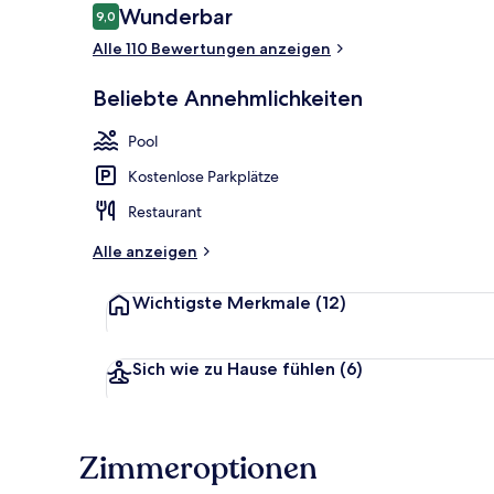
Bewertungen
Wunderbar
9,0
9,0 von 10.
Alle 110 Bewertungen anzeigen
Unterkunfts
Beliebte Annehmlichkeiten
Pool
Kostenlose Parkplätze
Restaurant
Alle anzeigen
Wichtigste Merkmale
(12)
Sich wie zu Hause fühlen
(6)
Zimmeroptionen