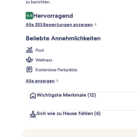
zu berichten.
Bewertungen
Hervorragend
8,8
8,8 von 10.
Terrasse/Pati
Alle 353 Bewertungen anzeigen
Beliebte Annehmlichkeiten
Pool
Wellness
Kostenlose Parkplätze
Alle anzeigen
Wichtigste Merkmale
(12)
Sich wie zu Hause fühlen
(6)