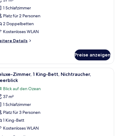
immer,
1 Schlafzimmer
 Doppelbetten,
ichtraucher,
Platz für 2 Personen
eerblick
2 Doppelbetten
nzeigen
Kostenloses WLAN
itere
itere Details
tails
r
Preise anzeigen
luxe-
mmer,
Doppelbetten,
etten, Minibar, Zimmersafe
raucher, Poolblick | Hochwertige Bettwaren, Pillowtop-Betten, Minibar, Zi
le
Deluxe-Zimmer, 1 King-Bett, Nichtraucher, Me
6
chtraucher,
luxe-Zimmer, 1 King-Bett, Nichtraucher,
otos
erblick
eerblick
ür
Blick auf den Ozean
eluxe-
37 m²
immer,
1 Schlafzimmer
King-
ett,
Platz für 3 Personen
ichtraucher,
1 King-Bett
eerblick
Kostenloses WLAN
nzeigen