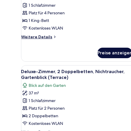
1 King-
1 Schlafzimmer
Bett,
Platz für 4 Personen
Verbindungszimmer
1 King-Bett
anzeigen
Kostenloses WLAN
Weitere
Weitere Details
Details
für
Familienzimmer,
Preise anzeige
1 King-
Bett,
Alle
Deluxe-Zimmer, 2 Doppelbetten
Verbindungszimmer
7
Deluxe-Zimmer, 2 Doppelbetten, Nichtraucher,
Fotos
Gartenblick (Terrace)
für
Blick auf den Garten
Deluxe-
37 m²
Zimmer,
1 Schlafzimmer
2 Doppelbetten,
Nichtraucher,
Platz für 2 Personen
Gartenblick
2 Doppelbetten
(Terrace)
Kostenloses WLAN
anzeigen