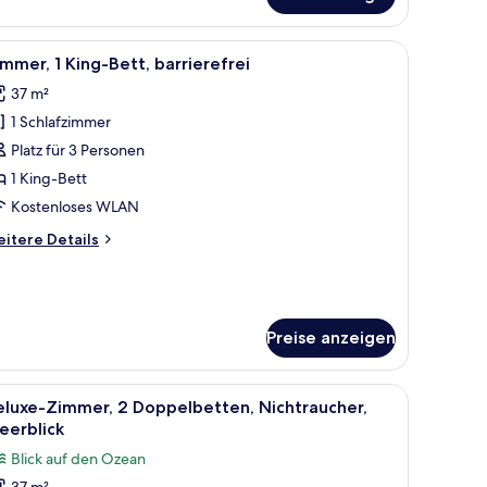
luxe-
mmer,
King-
hwertige Bettwaren, Pillowtop-Betten, Minibar, Zimmersafe
le
Zimmer, 1 King-Bett, barrierefrei | Wohnberei
8
tt
mmer, 1 King-Bett, barrierefrei
otos
37 m²
ür
1 Schlafzimmer
immer,
King-
Platz für 3 Personen
ett,
1 King-Bett
arrierefrei
Kostenloses WLAN
nzeigen
itere
itere Details
tails
r
mmer,
King-
tt,
Preise anzeigen
rrierefrei
ten, Minibar, Zimmersafe
le
Deluxe-Zimmer, 2 Doppelbetten, Nichtraucher
5
eluxe-Zimmer, 2 Doppelbetten, Nichtraucher,
otos
eerblick
ür
Blick auf den Ozean
eluxe-
37 m²