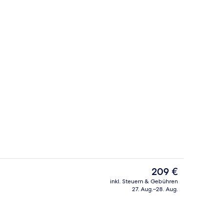
eißer Sandstrand, Liegestühle, Sonnenschirme
Lobby
Der
209 €
aktuelle
inkl. Steuern & Gebühren
Preis
27. Aug.–28. Aug.
ch
2 Außenpools, geöffnet von 09:00 Uh
beträgt
209 €.