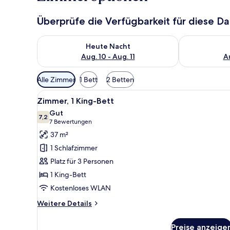
Überprüfe die Verfügbarkeit für diese D
Überprüfe die Verfügbarkeit für heute Nacht, Aug. 10
Überprüfe die
Heute Nacht
Aug. 10 - Aug. 11
Au
Verfügbare
Alle Zimmer
1 Bett
2 Betten
Filter
Alle
50-Zoll-LED-Fernseher mit Sat
für
15
Zimmer, 1 King-Bett
Fotos
Zimmer
Gut
für
7,2
7,2 von 10
(7
7 Bewertungen
Zimmer,
Bewertungen)
37 m²
1 King-
1 Schlafzimmer
Bett
Platz für 3 Personen
anzeigen
1 King-Bett
Kostenloses WLAN
Weitere
Weitere Details
Details
für
Preise anzeige