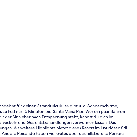
Am Strand, w
itangebot für deinen Strandurlaub; es gibt u. a. Sonnenschirme,
s zu Fuß nur 15 Minuten bis: Santa Maria Pier. Wer ein paar Bahnen
ir der Sinn eher nach Entspannung steht, kannst du dich im
Außenberei
rwickeln und Gesichtsbehandlungen verwöhnen lassen. Das
es. Als weitere Highlights bietet dieses Resort im luxuriösen Stil
. Andere Reisende haben viel Gutes über das hilfsbereite Personal