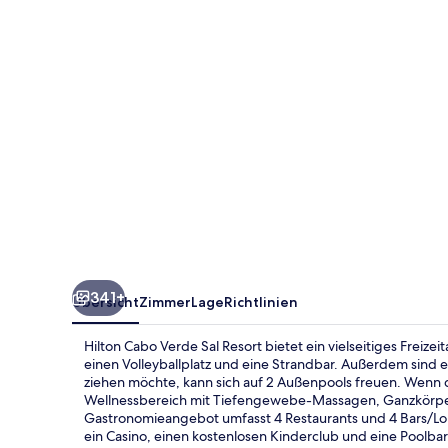
Resort
341+
Übersicht
Zimmer
Lage
Richtlinien
Hilton Cabo Verde Sal Resort bietet ein vielseitiges Freize
einen Volleyballplatz und eine Strandbar. Außerdem sind e
ziehen möchte, kann sich auf 2 Außenpools freuen. Wenn d
Wellnessbereich mit Tiefengewebe-Massagen, Ganzkörpe
Gastronomieangebot umfasst 4 Restaurants und 4 Bars/Loung
ein Casino, einen kostenlosen Kinderclub und eine Poolbar