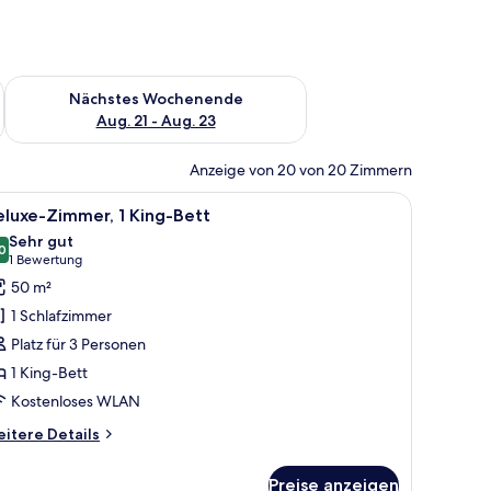
es Wochenende, Aug. 14 - Aug. 16.
Überprüfe die Verfügbarkeit für nächstes Wochenende, Aug. 2
Nächstes Wochenende
Aug. 21 - Aug. 23
Anzeige von 20 von 20 Zimmern
ner, Handtücher, Seife
le
50-Zoll-LED-Fernseher mit Satellitenempfang
24
luxe-Zimmer, 1 King-Bett
otos
Sehr gut
ür
0
8,0 von 10
(1
1 Bewertung
eluxe-
Bewertung)
50 m²
immer,
1 Schlafzimmer
King-
Platz für 3 Personen
ett
1 King-Bett
nzeigen
Kostenloses WLAN
itere
itere Details
tails
r
Preise anzeigen