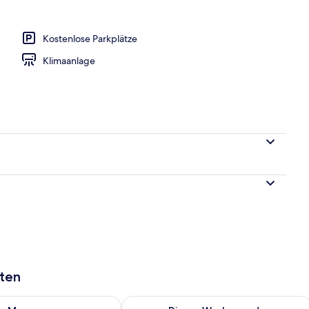
Kostenlose Parkplätze
Klimaanlage
aten
 - Aug. 9.
 Verfügbarkeit für morgen, Aug. 9 - Aug. 10.
Überprüfe die Verfügbarkeit für dies