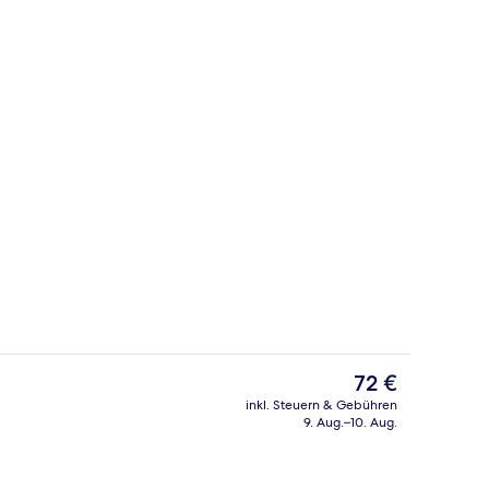
 Unterkunft
Schreibtisch, schallisolierte Zimmer,
Der
72 €
aktuelle
inkl. Steuern & Gebühren
Preis
9. Aug.–10. Aug.
lzimmer | Badezimmer | Komfortbadewanne, Handtücher
Außenbereich
beträgt
72 €.