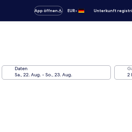
•
App öffnen
EUR
Unterkunft registr
Daten
G