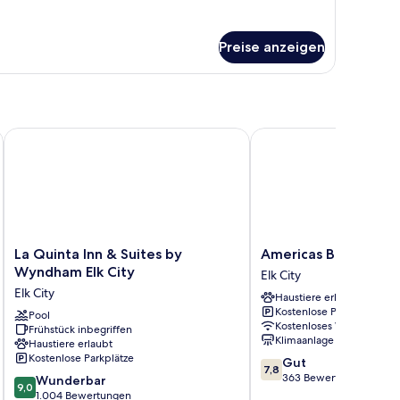
r
sic-
ppelzimmer
Preise anzeigen
La Quinta Inn & Suites by Wyndham Elk City
Americas Best Value Inn
La
Americas
La Quinta Inn & Suites by
Americas Best Value I
Quinta
Best
Wyndham Elk City
Elk City
Inn
Value
Elk City
Haustiere erlaubt
&
Inn
Kostenlose Parkplätze
Suites
Pool
Elk
Kostenloses WLAN
Frühstück inbegriffen
by
City
Klimaanlage
Haustiere erlaubt
Wyndham
Elk
Kostenlose Parkplätze
7.8
Gut
Elk
City
7,8
von
363 Bewertungen
9.0
City
Wunderbar
9,0
10,
von
Elk
1.004 Bewertungen