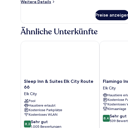
Weitere
Weitere Details
Details
für
Preise anzeige
Standardzimmer,
1 King-
Bett
Ähnliche Unterkünfte
Sleep Inn & Suites Elk City Route 66
Flamingo Inn
Sleep
Flamingo
Sleep Inn & Suites Elk City Route
Flamingo In
Inn
Inn
66
Elk City
&
Elk
Elk City
Haustiere erl
Suites
City
Kostenlose P
Elk
Pool
Kostenloses
Haustiere erlaubt
City
Klimaanlage
Kostenlose Parkplätze
Route
Kostenloses WLAN
8.4
Sehr gut
66
8,4
von
539 Bewer
8.2
Elk
Sehr gut
8,2
10,
von
City
1.005 Bewertungen