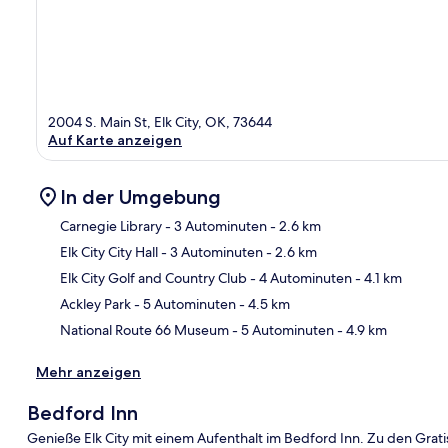
2004 S. Main St, Elk City, OK, 73644
Auf Karte anzeigen
In der Umgebung
Carnegie Library
- 3 Autominuten
- 2.6 km
Elk City City Hall
- 3 Autominuten
- 2.6 km
Kar
Elk City Golf and Country Club
- 4 Autominuten
- 4.1 km
Ackley Park
- 5 Autominuten
- 4.5 km
National Route 66 Museum
- 5 Autominuten
- 4.9 km
Mehr anzeigen
Bedford Inn
Genieße Elk City mit einem Aufenthalt im Bedford Inn. Zu den Gra