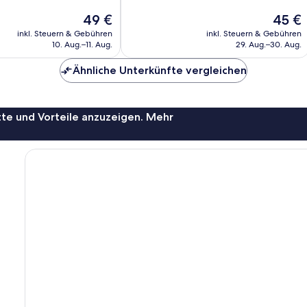
346
Der
Der
49 €
45 €
Bewertungen
Preis
Preis
inkl. Steuern & Gebühren
inkl. Steuern & Gebühren
beträgt
beträgt
10. Aug.–11. Aug.
29. Aug.–30. Aug.
49 €
45 €
Ähnliche Unterkünfte vergleichen
te und Vorteile anzuzeigen. Mehr