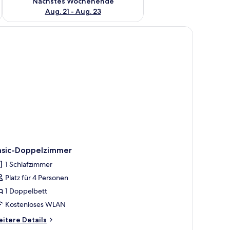
Nächstes Wochenende
Aug. 21 - Aug. 23
t, zwei Nachttischen mit Lampen, einem Sessel und einem gemusterten Tepp
asic-Doppelzimmer
1 Schlafzimmer
Platz für 4 Personen
1 Doppelbett
Kostenloses WLAN
itere
itere Details
tails