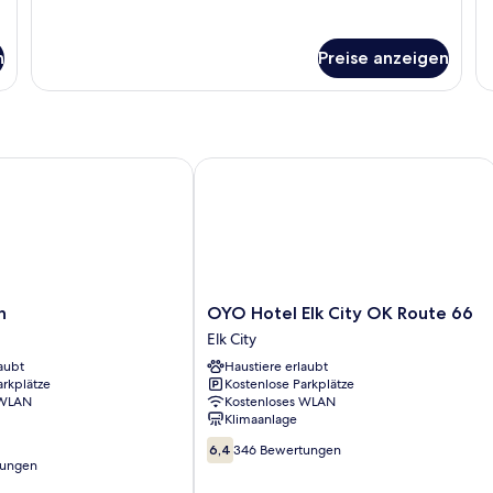
fü
Ba
Do
n
Preise anzeigen
OYO Hotel Elk City OK Route 66
OYO
n
OYO Hotel Elk City OK Route 66
Hotel
Elk City
Elk
aubt
Haustiere erlaubt
City
arkplätze
Kostenlose Parkplätze
OK
 WLAN
Kostenloses WLAN
Route
Klimaanlage
66
6.4
Elk
6,4
346 Bewertungen
von
tungen
City
10,