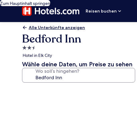
Zum Hauptinhalt springen
Reisen buchen
Alle Unterkünfte anzeigen
Bedford Inn
2.5-
Sterne-
Hotel in Elk City
Unterkunft
Wähle deine Daten, um Preise zu sehen
Wo soll’s hingehen?
Fotogalerie
von
Bedford
Inn