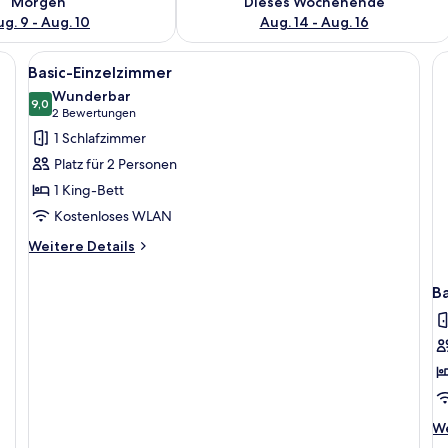
Morgen
Dieses Wochenende
g. 9 - Aug. 10
Aug. 14 - Aug. 16
Alle
Ein Hotelzimmer mit einem großen Bet
4
Basic-Einzelzimmer
Fotos
Wunderbar
für
9,0
9,0 von 10
(2
2 Bewertungen
Basic-
Bewertungen)
1 Schlafzimmer
Einzelzimmer
Platz für 2 Personen
anzeigen
1 King-Bett
Kostenloses WLAN
Weitere
Weitere Details
Details
für
B
Basic-
Einzelzimmer
We
We
De