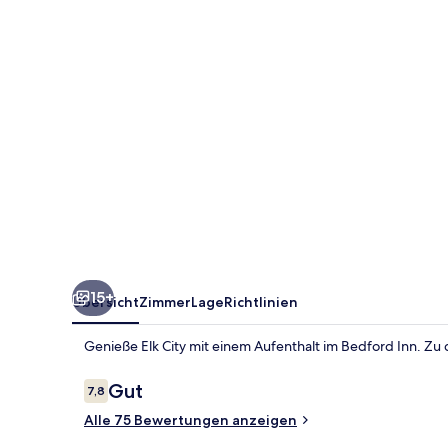
15+
Übersicht
Zimmer
Lage
Richtlinien
Genieße Elk City mit einem Aufenthalt im Bedford Inn. Z
Bewertungen
Gut
7,8
7,8 von 10.
Alle 75 Bewertungen anzeigen