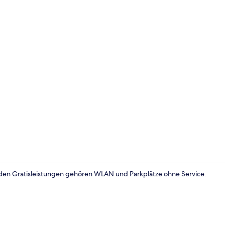
Fassade der
u den Gratisleistungen gehören WLAN und Parkplätze ohne Service.
Basic-Einze