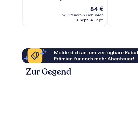
Sehr
10,
Der
84 €
gut,
Sehr
Preis
539
gut,
inkl. Steuern & Gebühren
beträgt
Bewertungen
3. Sept.–4. Sept.
1.005
84 €
Bewertungen
Melde dich an, um verfügbare Rabat
Prämien für noch mehr Abenteuer!
Zur Gegend