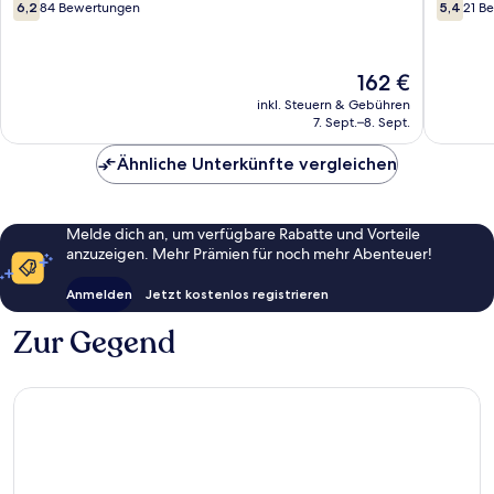
Spa
6.2
5.4
6,2
84 Bewertungen
5,4
21 B
Alanya
von
von
10,
10,
84
21
Der
162 €
Bewertungen
Bewert
Preis
inkl. Steuern & Gebühren
beträgt
7. Sept.–8. Sept.
162 €
Ähnliche Unterkünfte vergleichen
Melde dich an, um verfügbare Rabatte und Vorteile
anzuzeigen. Mehr Prämien für noch mehr Abenteuer!
Anmelden
Jetzt kostenlos registrieren
Zur Gegend