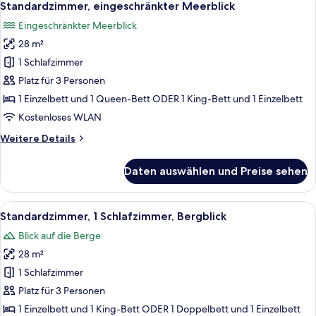
13
Standardzimmer, eingeschränkter Meerblick
Fotos
Eingeschränkter Meerblick
für
28 m²
Standardzimmer,
eingeschränkter
1 Schlafzimmer
Meerblick
Platz für 3 Personen
anzeigen
1 Einzelbett und 1 Queen-Bett ODER 1 King-Bett und 1 Einzelbett
Kostenloses WLAN
Weitere
Weitere Details
Details
für
Daten auswählen und Preise sehen
Standardzimmer,
eingeschränkter
Meerblick
Alle
Ein Hotelzimmer mit einem großen Bet
11
Standardzimmer, 1 Schlafzimmer, Bergblick
Fotos
Blick auf die Berge
für
28 m²
Standardzimmer,
1
1 Schlafzimmer
Schlafzimmer,
Platz für 3 Personen
Bergblick
1 Einzelbett und 1 King-Bett ODER 1 Doppelbett und 1 Einzelbett