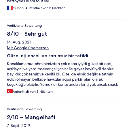
nettoyées le sol tout sal
Gulsen, Aufenthalt von 5 Nächten
Verifizierte Bewertung
8/10 – Sehr gut
14. Aug. 2021
Mit Google übersetzen
Güzel eğlenceli ve sorunsuz bir tatildi
Konaklamamız tahminimizden çok daha iyiydi güzel bir otel,
açıklayıcı ve yardımsever çalışanlar ile gayet keyifliydi denize
bayıldık çok temiz ve keyifli idi. Otel de eksik değilde tatmin
edici olmayan belkide havuzlar aqua parkın alan olarak
küçüklüğü olabilir. Yemekler konusunda sıkıntı yok ancak snack
barlardaki yiyeceklerin sabit olması çok bizi biraz üzdü. Temizlik
Aufenthalt von 3 Nächten
konusunda otel çok temiz ancak oda temizliği ve odadaki
havluların değişimi biraz sorunlu onun harici güzel ve eğlenceli
bir otel biz memnun kaldık sanırım fiyat performans kıyaslaması
Verifizierte Bewertung
ile birçok konaklayanda memnun kalır
2/10 – Mangelhaft
7. Sept. 2019