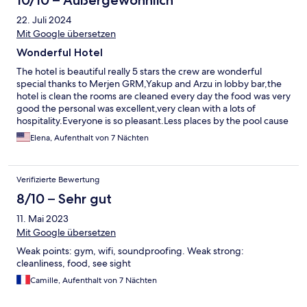
10/10 – Außergewöhnlich
22. Juli 2024
Mit Google übersetzen
Wonderful Hotel
The hotel is beautiful really 5 stars the crew are wonderful
special thanks to Merjen GRM,Yakup and Arzu in lobby bar,the
hotel is clean the rooms are cleaned every day the food was very
good the personal was excellent,very clean with a lots of
hospitality.Everyone is so pleasant.Less places by the pool cause
the guests are blocking the chairs.Special thanks to everyone
Elena, Aufenthalt von 7 Nächten
specially the GRM Merjen and the executive chef.We will
definitely be back.
Verifizierte Bewertung
8/10 – Sehr gut
11. Mai 2023
Mit Google übersetzen
Weak points: gym, wifi, soundproofing. Weak strong:
cleanliness, food, see sight
Camille, Aufenthalt von 7 Nächten