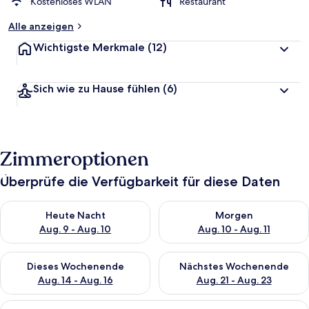
Kostenloses WLAN
Restaurant
Alle anzeigen
Wichtigste Merkmale
(12)
Sich wie zu Hause fühlen
(6)
Zimmeroptionen
Überprüfe die Verfügbarkeit für diese Daten
Überprüfe die Verfügbarkeit für heute Nacht, Aug. 9 - Aug. 10
Überprüfe die Verfügbarkeit fü
Heute Nacht
Morgen
Aug. 9 - Aug. 10
Aug. 10 - Aug. 11
Überprüfe die Verfügbarkeit für dieses Wochenende, Aug. 14 -
Überprüfe die Verfügbarkeit f
Dieses Wochenende
Nächstes Wochenende
Aug. 14 - Aug. 16
Aug. 21 - Aug. 23
Alle
Ein Hotelzimmer mit einem großen Bet