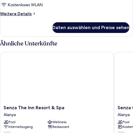
anzeigen
Kostenloses WLAN
Weitere
Weitere Details
Details
für
Daten auswählen und Preise sehen
Standardzimmer,
1
Schlafzimmer,
Ähnliche Unterkünfte
Bergblick
Senza The Inn Resort & Spa
Senza Gr
Senza
Senza
Senza The Inn Resort & Spa
Senza 
The
Grand
Alanya
Alanya
Inn
Santana
Pool
Wellness
Pool
Resort
Hotel
Internetzugang
Restaurant
Kosten
&
Alanya