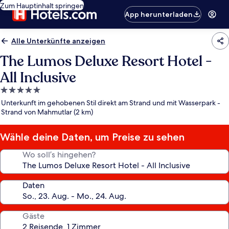
Zum Hauptinhalt springen
App herunterladen
Alle Unterkünfte anzeigen
The Lumos Deluxe Resort Hotel -
All Inclusive
5.0-
Sterne-
Unterkunft im gehobenen Stil direkt am Strand und mit Wasserpark -
Unterkunft
Strand von Mahmutlar (2 km)
Wähle deine Daten, um Preise zu sehen
Wo soll’s hingehen?
Daten
Gäste