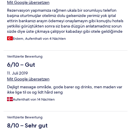
Mit Google übersetzen
Rezervasyon yapmamıza rağmen ukala bir sorumluyu telefon
başına oturtmuşlar otelimiz dolu gelsenizde yerimiz yok iptal
ettirin bankanızı arayın ödemeyi onaylamayın gibi konuştu hotels
yetkilisi görüştükten sonra siz bana düzgün anlatamadınız sorun
sizde diye üste çıkmaya çalışıyor kabadayı gibi otele geldiğimde
görüşelim dediğimde sizi bekliyorum diyip yerinde olmuyor
Erdem, Aufenthalt von 4 Nächten
genel anlamda çalışanları suratsız güler yüzlü hizmet genel
anlamda yok ben bu tarz durumlara karşı olduğum için çok vasat
bir otel diyebilirim bunun haricinde sorun yok kalmanızı
Verifizierte Bewertung
önerirmiyim bu kadar para verip arkanızdan küfür eden
çalışanların olduğunu bilmektense önermem
6/10 – Gut
11. Juli 2019
Mit Google übersetzen
Dejligt massage område, gode barer og drinks, men maden var
ikke lige til os og lidt hård seng
Aufenthalt von 14 Nächten
Verifizierte Bewertung
8/10 – Sehr gut