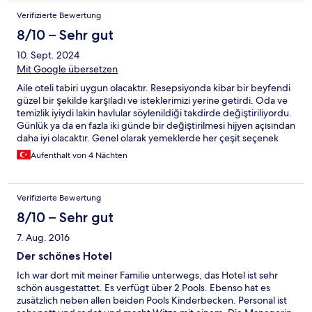
Verifizierte Bewertung
8/10 – Sehr gut
10. Sept. 2024
Mit Google übersetzen
Aile oteli tabiri uygun olacaktır. Resepsiyonda kibar bir beyfendi
güzel bir şekilde karşıladı ve isteklerimizi yerine getirdi. Oda ve
temizlik iyiydi lakin havlular söylenildiği takdirde değiştiriliyordu.
Günlük ya da en fazla iki günde bir değiştirilmesi hijyen açısından
daha iyi olacaktır. Genel olarak yemeklerde her çeşit seçenek
sunulmuştu. Lezzetli yemekler yapılıyordu. Otelin yanındaki
Aufenthalt von 4 Nächten
büyük havuz yeterli sayılabilir lakin Aquapark kısmı yetersiz.
Şezlong bulmak çok zor oluyordu. Plajının olduğu yerdeki sulama
kanalının pis suyunun denize akması rahatsızlık vericiydi. Bu
Verifizierte Bewertung
sebeple deniz yerine havuzda daha fazla zaman geçirmemize
sebep oldu. Genel olarak fiyat performans oteli diyebiliriz.
8/10 – Sehr gut
7. Aug. 2016
Der schönes Hotel
Ich war dort mit meiner Familie unterwegs, das Hotel ist sehr
schön ausgestattet. Es verfügt über 2 Pools. Ebenso hat es
zusätzlich neben allen beiden Pools Kinderbecken. Personal ist