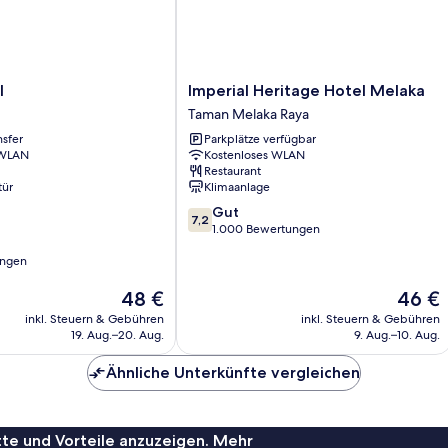
Imperial
l
Imperial Heritage Hotel Melaka
Heritage
Taman Melaka Raya
Hotel
nsfer
Parkplätze verfügbar
Melaka
 WLAN
Kostenloses WLAN
Taman
Restaurant
Melaka
tür
Klimaanlage
Raya
7.2
Gut
7,2
von
1.000 Bewertungen
10,
ungen
Gut,
1.000
Der
Der
48 €
46 €
Bewertungen
Preis
Preis
inkl. Steuern & Gebühren
inkl. Steuern & Gebühren
beträgt
beträgt
19. Aug.–20. Aug.
9. Aug.–10. Aug.
48 €
46 €
Ähnliche Unterkünfte vergleichen
te und Vorteile anzuzeigen. Mehr