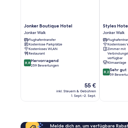
Jonker
Styles
Jonker Boutique Hotel
Styles Hote
Boutique
Hotel
Jonker Walk
Jonker Walk
Hotel
Jonker
Flughafentransfer
Flughafentra
Jonker
Walk
Kostenlose Parkplätze
Kostenloses
Walk
Kostenloses WLAN
Zimmer mit
Restaurant
Verbindungs
verfügbar
8.8
Hervorragend
Klimaanlage
8,8
von
259 Bewertungen
8.2
Sehr gut
10,
8,2
von
59 Bewert
Hervorragend,
10,
259
Der
55 €
Sehr
Bewertungen
Preis
gut,
inkl. Steuern & Gebühren
beträgt
59
1. Sept.–2. Sept.
55 €
Bewertungen
Melde dich an, um verfügbare Rabat