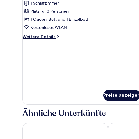
1 Schlafzimmer
Deluxe-
Dreibettzimmer
Platz für 3 Personen
anzeigen
1 Queen-Bett und 1 Einzelbett
Kostenloses WLAN
Weitere
Weitere Details
Details
für
Deluxe-
Dreibettzimmer
Preise anzeige
Ähnliche Unterkünfte
Jonker Boutique Hotel
Styles Hotel