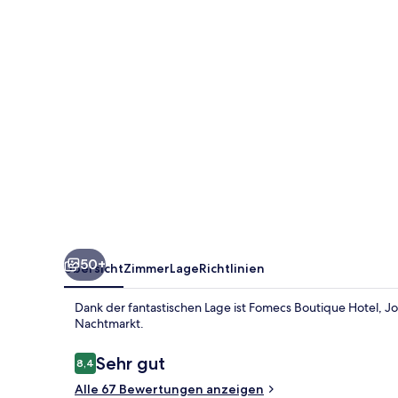
Street
50+
Übersicht
Zimmer
Lage
Richtlinien
Dank der fantastischen Lage ist Fomecs Boutique Hotel, J
Nachtmarkt.
Bewertungen
Sehr gut
8,4
8,4 von 10.
Alle 67 Bewertungen anzeigen