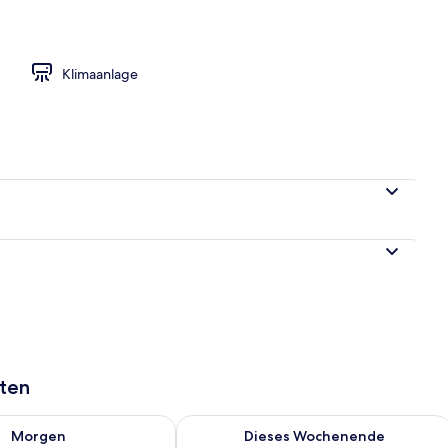
ettzimmer | Schreibtisch, laptopgeeigneter Arbeitsplatz, kostenloses WLAN
Klimaanlage
aten
 - Aug. 7.
 Verfügbarkeit für morgen, Aug. 7 - Aug. 8.
Überprüfe die Verfügbarkeit für dies
Morgen
Dieses Wochenende