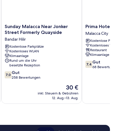
Sunday
Prima
Sunday Malacca Near Jonker
Prima Hotel Melaka
Malacca
Hotel
Street Formerly Quayside
Malacca City
Near
Melaka
Bandar Hilir
Kostenlose Parkplätze
Jonker
Malacca
Kostenloses WLAN
Street
Kostenlose Parkplätze
City
Restaurant
Kostenloses WLAN
Formerly
Klimaanlage
Klimaanlage
Quayside
Rund um die Uhr
7.4
Gut
Bandar
7,4
besetzte Rezeption
von
68 Bewertungen
Hilir
7.0
10,
Gut
7,0
von
Gut,
258 Bewertungen
10,
68
Der
30 €
Gut,
Bewertungen
Preis
258
inkl. Steuern & Gebühren
beträgt
12. Aug.–13. Aug.
Bewertungen
30 €