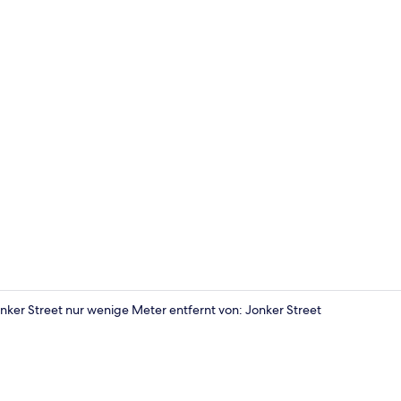
Lobby
onker Street nur wenige Meter entfernt von: Jonker Street
Ausstattung