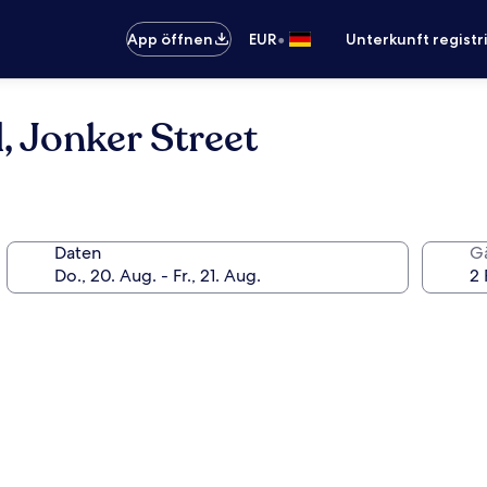
•
App öffnen
EUR
Unterkunft registr
 Jonker Street
Daten
G