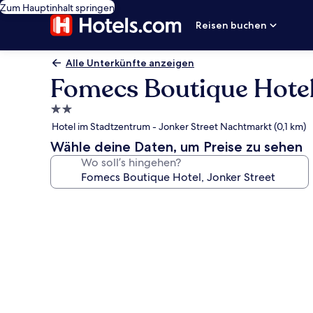
Zum Hauptinhalt springen
Reisen buchen
Alle Unterkünfte anzeigen
Fomecs Boutique Hotel,
2.0-
Sterne-
Hotel im Stadtzentrum - Jonker Street Nachtmarkt (0,1 km)
Unterkunft
Wähle deine Daten, um Preise zu sehen
Wo soll’s hingehen?
Fotogalerie
von
Fomecs
Boutique
Hotel,
Jonker