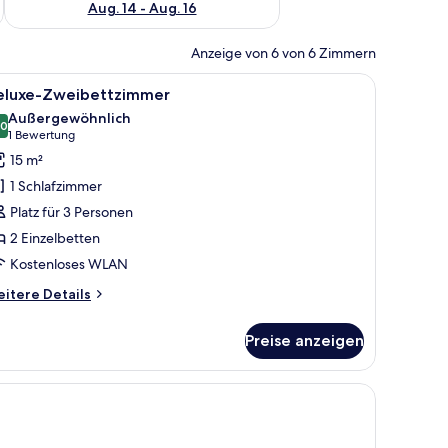
Aug. 14 - Aug. 16
Anzeige von 6 von 6 Zimmern
splatz, kostenloses WLAN
le
Ein Hotelzimmer mit zwei Betten, einem Holz
5
eluxe-Zweibettzimmer
otos
Außergewöhnlich
ür
,0
10,0 von 10
(1
1 Bewertung
eluxe-
Bewertung)
15 m²
weibettzimmer
1 Schlafzimmer
nzeigen
Platz für 3 Personen
2 Einzelbetten
Kostenloses WLAN
itere
itere Details
tails
r
Preise anzeigen
luxe-
eibettzimmer
 den Betten befindet sich eine orangefarbene Wand mit drei gerahmten flora
em Nachttisch mit Lampe und drei gerahmten Blumenbildern an der Wand.