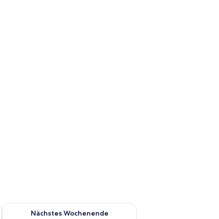
es Wochenende, Aug. 7 - Aug. 9.
Überprüfe die Verfügbarkeit für nächstes Wochenende, Aug. 1
Nächstes Wochenende