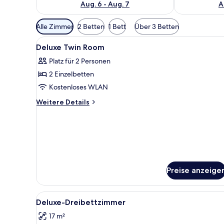
Aug. 6 - Aug. 7
A
Verfügbare
Alle Zimmer
2 Betten
1 Bett
Über 3 Betten
Filter
Alle
Schreibtisch, laptopgeeignete
für
4
Deluxe Twin Room
Fotos
Zimmer
Platz für 2 Personen
für
2 Einzelbetten
Deluxe
Twin
Kostenloses WLAN
Room
Weitere
Weitere Details
anzeigen
Details
für
Deluxe
Twin
Room
Preise anzeige
Alle
Ein Hotelzimmer mit zwei Einze
6
Deluxe-Dreibettzimmer
Fotos
17 m²
für