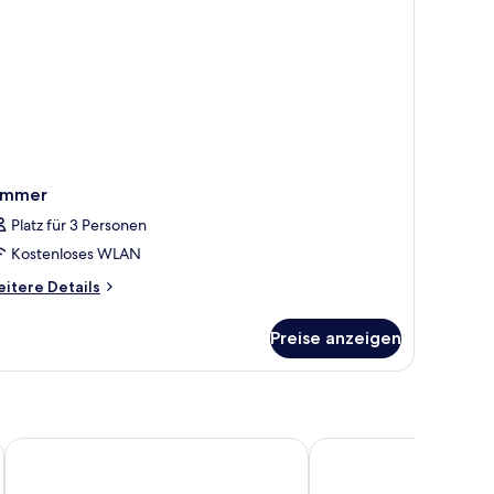
immer
Platz für 3 Personen
Kostenloses WLAN
itere
itere Details
tails
r
Preise anzeigen
immer
Sunday Malacca Near Jonker Street Formerly Quayside
Prima Hotel Melaka