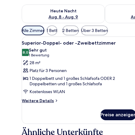
Überprüfe die Verfügbarkeit für heute Nacht, Aug. 8
Überprüfe die
Heute Nacht
Aug. 8 - Aug. 9
Au
Verfügbare
Alle Zimmer
1 Bett
2 Betten
Über 3 Betten
Filter
Alle
Allergikerbettwaren, Zimmersa
für
5
Superior-Doppel- oder -Zweibettzimmer
Fotos
Zimmer
Sehr gut
für
8,0
8,0 von 10
(1
1 Bewertung
Superior-
Bewertung)
28 m²
Doppel-
Platz für 3 Personen
oder
1 Doppelbett und 1 großes Schlafsofa ODER 2
-
Doppelbetten und 1 großes Schlafsofa
Zweibettzimmer
Kostenloses WLAN
anzeigen
Weitere
Weitere Details
Details
für
Preise anzeige
Superior-
Doppel-
oder
Ähnliche Unterkünfte
-