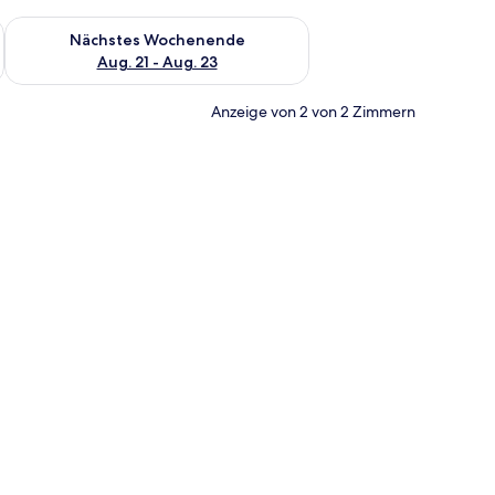
es Wochenende, Aug. 14 - Aug. 16.
Überprüfe die Verfügbarkeit für nächstes Wochenende, Aug. 2
Nächstes Wochenende
Aug. 21 - Aug. 23
Anzeige von 2 von 2 Zimmern
eibtisch, Bügeleisen/Bügelbrett