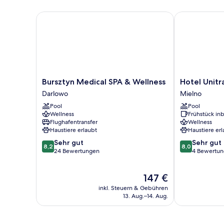
Zweibettzimmer
Bursztyn Medical SPA & Wellness
Hotel Unitral
Bursztyn
Hotel
Bursztyn Medical SPA & Wellness
Hotel Unitr
Medical
Unitral
Darlowo
Mielno
SPA
SPA
Pool
Pool
&
Mielno
Wellness
Frühstück inb
Wellness
Flughafentransfer
Wellness
Darlowo
Haustiere erlaubt
Haustiere erl
8.2
8.0
Sehr gut
Sehr gut
8,2
8,0
von
von
24 Bewertungen
4 Bewertu
10,
10,
Sehr
Sehr
Der
147 €
gut,
gut,
Preis
24
4
inkl. Steuern & Gebühren
beträgt
Bewertungen
Bewertungen
13. Aug.–14. Aug.
147 €