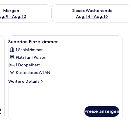
 - Aug. 9.
 Verfügbarkeit für morgen, Aug. 9 - Aug. 10.
Überprüfe die Verfügbarkeit für dies
Morgen
Dieses Wochenende
g. 9 - Aug. 10
Aug. 14 - Aug. 16
fe, Schreibtisch, Bügeleisen/Bügelbrett
Alle
Allergikerbettwaren, Zimmersafe, Schr
4
Superior-Einzelzimmer
Fotos
1 Schlafzimmer
für
Platz für 1 Person
Superior-
Einzelzimmer
1 Doppelbett
anzeigen
Kostenloses WLAN
Weitere
Weitere Details
Details
für
Superior-
Einzelzimmer
n
Preise anzeigen