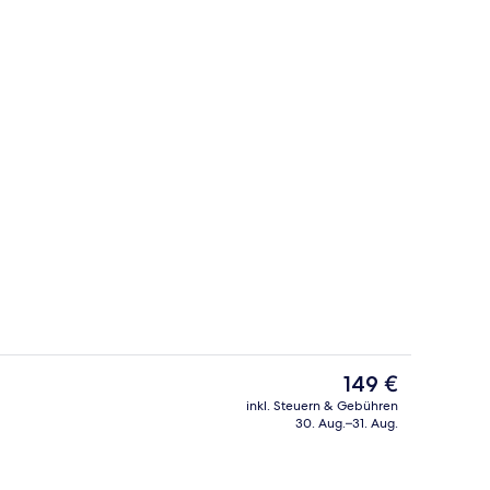
iegestühle
Liegestühle, Strandtücher
Der
149 €
aktuelle
inkl. Steuern & Gebühren
Preis
30. Aug.–31. Aug.
erbehandlungen, Ganzkörperwickelbehandlung, Körperpeelings
2 Restaurants; Frühstück, Mittagesse
beträgt
149 €.