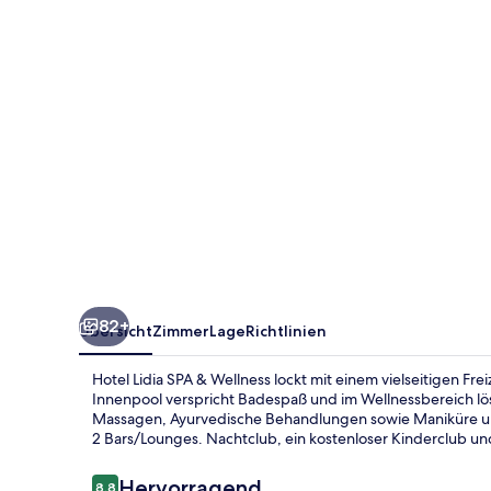
Wellness
82+
Übersicht
Zimmer
Lage
Richtlinien
Hotel Lidia SPA & Wellness lockt mit einem vielseitigen Frei
Innenpool verspricht Badespaß und im Wellnessbereich lös
Massagen, Ayurvedische Behandlungen sowie Maniküre un
2 Bars/Lounges. Nachtclub, ein kostenloser Kinderclub u
Bewertungen
Hervorragend
8,8