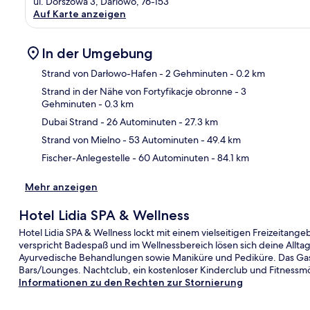
ul. Dorszowa 3, Darlowo, 76-153
Auf Karte anzeigen
In der Umgebung
Strand von Darłowo-Hafen
- 2 Gehminuten
- 0.2 km
Strand in der Nähe von Fortyfikacje obronne
- 3
Gehminuten
- 0.3 km
Kar
Dubai Strand
- 26 Autominuten
- 27.3 km
Strand von Mielno
- 53 Autominuten
- 49.4 km
Fischer-Anlegestelle
- 60 Autominuten
- 84.1 km
Mehr anzeigen
Hotel Lidia SPA & Wellness
Hotel Lidia SPA & Wellness lockt mit einem vielseitigen Freizeitange
verspricht Badespaß und im Wellnessbereich lösen sich deine Allt
Ayurvedische Behandlungen sowie Maniküre und Pediküre. Das Ga
Bars/Lounges. Nachtclub, ein kostenloser Kinderclub und Fitnessm
Informationen zu den Rechten zur Stornierung