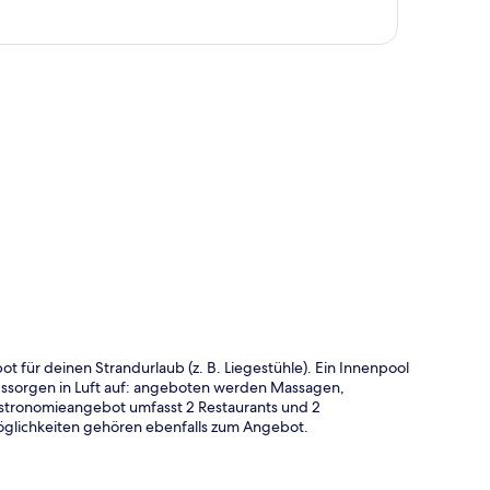
te
bot für deinen Strandurlaub (z. B. Liegestühle). Ein Innenpool
agssorgen in Luft auf: angeboten werden Massagen,
stronomieangebot umfasst 2 Restaurants und 2
öglichkeiten gehören ebenfalls zum Angebot.