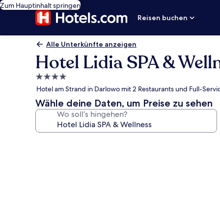
Zum Hauptinhalt springen
Reisen buchen
Alle Unterkünfte anzeigen
Hotel Lidia SPA & Well
4.0-
Sterne-
Hotel am Strand in Darlowo mit 2 Restaurants und Full-Serv
Unterkunft
Wähle deine Daten, um Preise zu sehen
Wo soll’s hingehen?
Fotogalerie
von
Hotel
Lidia
SPA
&