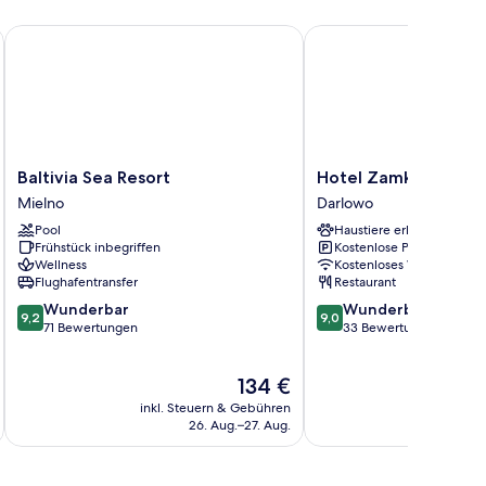
Baltivia Sea Resort
Hotel Zamkowy
Baltivia
Hotel
Baltivia Sea Resort
Hotel Zamkowy
Sea
Zamkowy
Mielno
Darlowo
Resort
Darlowo
Pool
Haustiere erlaubt
Mielno
Frühstück inbegriffen
Kostenlose Parkplätze
Wellness
Kostenloses WLAN
Flughafentransfer
Restaurant
9.2
9.0
Wunderbar
Wunderbar
9,2
9,0
von
von
71 Bewertungen
33 Bewertungen
10,
10,
Wunderbar,
Wunderbar,
Der
134 €
71
33
Preis
Bewertungen
Bewertungen
inkl. Steuern & Gebühren
inkl. S
beträgt
26. Aug.–27. Aug.
134 €