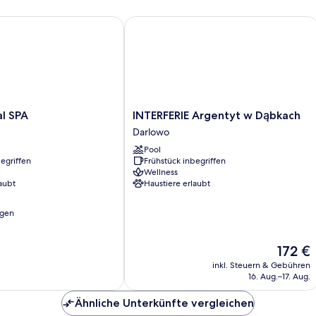
 SPA
INTERFERIE Argentyt w Dąbkach
INTERFERIE
al SPA
INTERFERIE Argentyt w Dąbkach
Argentyt
Darlowo
w
Pool
Dąbkach
egriffen
Frühstück inbegriffen
Darlowo
Wellness
aubt
Haustiere erlaubt
ngen
Der
172 €
Preis
inkl. Steuern & Gebühren
beträgt
16. Aug.–17. Aug.
172 €
Ähnliche Unterkünfte vergleichen