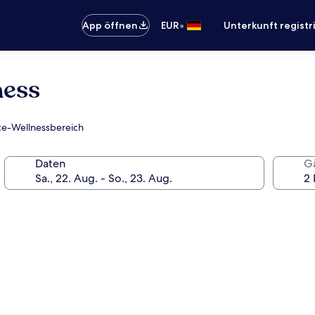
•
App öffnen
EUR
Unterkunft registr
ness
ice-Wellnessbereich
Daten
G