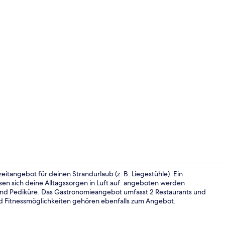
Innenpool, L
zeitangebot für deinen Strandurlaub (z. B. Liegestühle). Ein
en sich deine Alltagssorgen in Luft auf: angeboten werden
d Pediküre. Das Gastronomieangebot umfasst 2 Restaurants und
Sauna, Körp
nd Fitnessmöglichkeiten gehören ebenfalls zum Angebot.