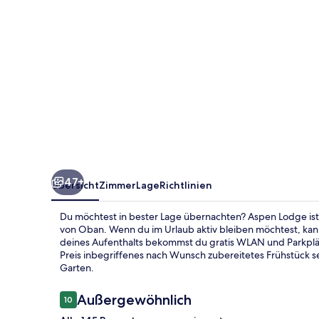
47+
Übersicht
Zimmer
Lage
Richtlinien
Du möchtest in bester Lage übernachten? Aspen Lodge ist 
von Oban. Wenn du im Urlaub aktiv bleiben möchtest, k
deines Aufenthalts bekommst du gratis WLAN und Parkplätz
Preis inbegriffenes nach Wunsch zubereitetes Frühstück ser
Garten.
Bewertungen
Außergewöhnlich
10
10 von 10.