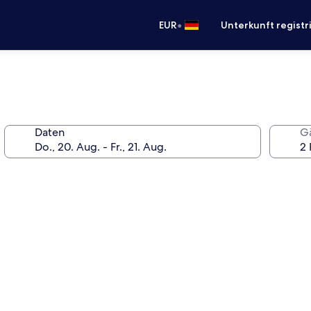
•
EUR
Unterkunft registr
Daten
G