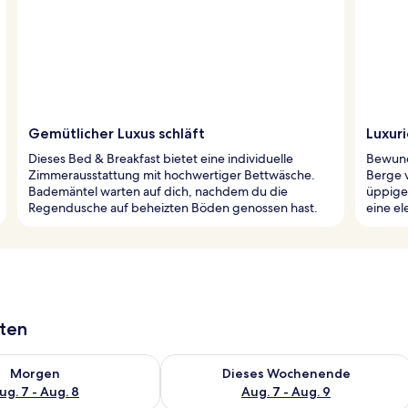
Gemütlicher Luxus schläft
Luxur
Dieses Bed & Breakfast bietet eine individuelle
Bewund
Zimmerausstattung mit hochwertiger Bettwäsche.
Berge v
Bademäntel warten auf dich, nachdem du die
üppigen
Regendusche auf beheizten Böden genossen hast.
eine el
aten
 - Aug. 7.
 Verfügbarkeit für morgen, Aug. 7 - Aug. 8.
Überprüfe die Verfügbarkeit für dies
Morgen
Dieses Wochenende
ug. 7 - Aug. 8
Aug. 7 - Aug. 9