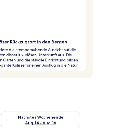
iöser Rückzugsort in den Bergen
ere die atemberaubende Aussicht auf die
on dieser luxuriösen Unterkunft aus. Die
 Gärten und die stilvolle Einrichtung bilden
egante Kulisse für einen Ausflug in die Natur.
es Wochenende, Aug. 7 - Aug. 9.
Überprüfe die Verfügbarkeit für nächstes Wochenende, Aug. 1
Nächstes Wochenende
Aug. 14 - Aug. 16