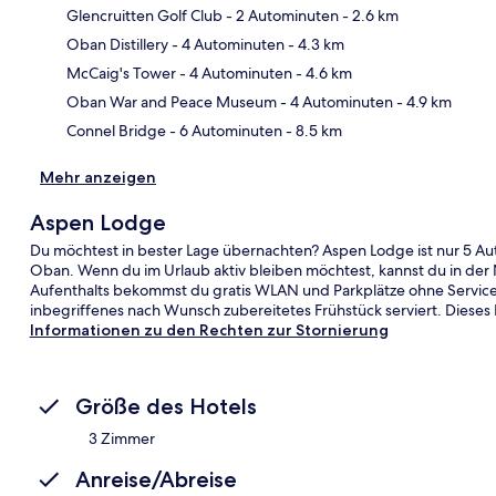
Glencruitten Golf Club
- 2 Autominuten
- 2.6 km
Oban Distillery
- 4 Autominuten
- 4.3 km
Kar
McCaig's Tower
- 4 Autominuten
- 4.6 km
Oban War and Peace Museum
- 4 Autominuten
- 4.9 km
Connel Bridge
- 6 Autominuten
- 8.5 km
Mehr anzeigen
Aspen Lodge
Du möchtest in bester Lage übernachten? Aspen Lodge ist nur 5 Aut
Oban. Wenn du im Urlaub aktiv bleiben möchtest, kannst du in d
Aufenthalts bekommst du gratis WLAN und Parkplätze ohne Service. 
inbegriffenes nach Wunsch zubereitetes Frühstück serviert. Dieses B
Informationen zu den Rechten zur Stornierung
Größe des Hotels
3 Zimmer
Anreise/Abreise