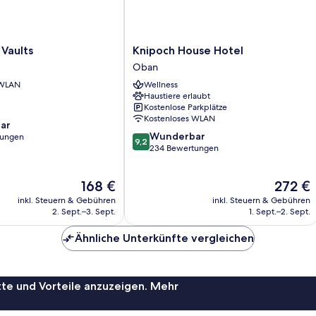
Knipoch
Vaults
Knipoch House Hotel
House
Oban
Hotel
 WLAN
Wellness
Oban
Haustiere erlaubt
Kostenlose Parkplätze
Kostenloses WLAN
ar
9.2
Wunderbar
tungen
9,2
von
234 Bewertungen
10,
Wunderbar,
Der
Der
168 €
272 €
234
Preis
Preis
Bewertungen
inkl. Steuern & Gebühren
inkl. Steuern & Gebühren
beträgt
beträgt
2. Sept.–3. Sept.
1. Sept.–2. Sept.
168 €
272 €
Ähnliche Unterkünfte vergleichen
te und Vorteile anzuzeigen. Mehr