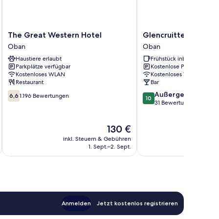
The
Glencruitten
The Great Western Hotel
Glencruitten House
Great
House
Oban
Oban
Western
Oban
Haustiere erlaubt
Frühstück inbegriffen
Hotel
Parkplätze verfügbar
Kostenlose Parkplätze
Oban
Kostenloses WLAN
Kostenloses WLAN
Restaurant
Bar
6.6
10.0
Außergewöhnlich
6,6
1.196 Bewertungen
10
von
von
31 Bewertungen
10,
10,
1.196
Außergewöhnlich,
Der
130 €
Bewertungen
31
Preis
Bewertungen
inkl. Steuern & Gebühren
inkl. S
beträgt
1. Sept.–2. Sept.
130 €
Anmelden
Jetzt kostenlos registrieren