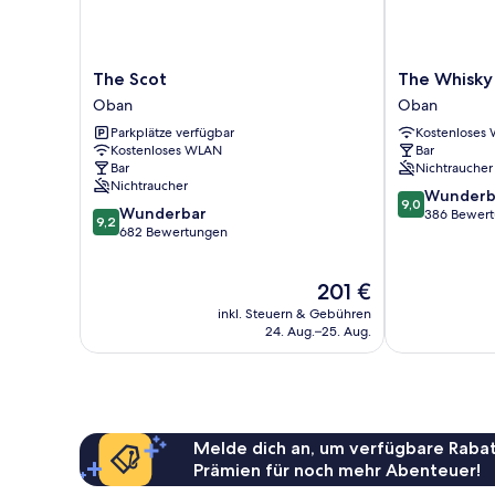
The
The
The Scot
The Whisky 
Scot
Whisky
Oban
Oban
Oban
Vaults
Parkplätze verfügbar
Kostenloses
Oban
Kostenloses WLAN
Bar
Bar
Nichtraucher
Nichtraucher
9.0
Wunderb
9,0
9.2
Wunderbar
von
386 Bewer
9,2
von
682 Bewertungen
10,
10,
Wunderbar,
Wunderbar,
386
Der
201 €
682
Bewertungen
Preis
Bewertungen
inkl. Steuern & Gebühren
beträgt
24. Aug.–25. Aug.
201 €
Melde dich an, um verfügbare Rabat
Prämien für noch mehr Abenteuer!