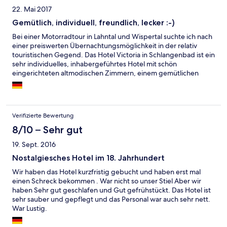
22. Mai 2017
Gemütlich, individuell, freundlich, lecker :-)
Bei einer Motorradtour in Lahntal und Wispertal suchte ich nach
einer preiswerten Übernachtungsmöglichkeit in der relativ
touristischen Gegend. Das Hotel Victoria in Schlangenbad ist ein
sehr individuelles, inhabergeführtes Hotel mit schön
eingerichteten altmodischen Zimmern, einem gemütlichen
Restaurant, sehr aufmerksamem und freundlichem Personal.
Das auf Anfrage zubereitete Essen (Schnitzel mit Champignons
und Bratkartoffeln, ein frischer Salat) und der angebotene
Riesling waren sehr lecker. Ich komme sehr gerne wieder.
Verifizierte Bewertung
8/10 – Sehr gut
19. Sept. 2016
Nostalgiesches Hotel im 18. Jahrhundert
Wir haben das Hotel kurzfristig gebucht und haben erst mal
einen Schreck bekommen . War nicht so unser Stiel Aber wir
haben Sehr gut geschlafen und Gut gefrühstückt. Das Hotel ist
sehr sauber und gepflegt und das Personal war auch sehr nett.
War Lustig.