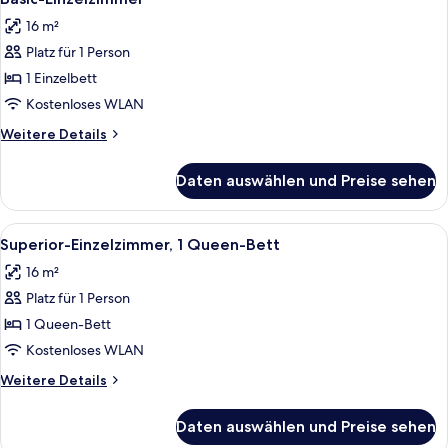
Fotos
16 m²
für
Platz für 1 Person
Basic-
Einzelzimmer
1 Einzelbett
anzeigen
Kostenloses WLAN
Weitere
Weitere Details
Details
für
Daten auswählen und Preise sehen
Basic-
Einzelzimmer
Alle
Ein ordentlich bezogenes Bett mit ei
3
Superior-Einzelzimmer, 1 Queen-Bett
Fotos
16 m²
für
Platz für 1 Person
Superior-
Einzelzimmer,
1 Queen-Bett
1
Kostenloses WLAN
Queen-
Weitere
Weitere Details
Bett
Details
anzeigen
für
Daten auswählen und Preise sehen
Superior-