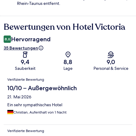
Rhein-Taunus entfernt.
Bewertungen von Hotel Victoria
Bewertungen
Hervorragend
8,6
35 Bewertungen
9,4
8,8
9,0
Sauberkeit
Lage
Personal & Service
Bewertungen
Verifizierte Bewertung
10/10 – Außergewöhnlich
21. Mai 2026
Ein sehr sympathisches Hotel
Christian, Aufenthalt von 1 Nacht
Verifizierte Bewertung