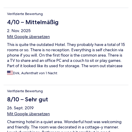
Verifizierte Bewertung
4/10 – Mittelmäßig
2. Nov. 2025
Mit Google übersetzen
This is quite the outdated Hotel. They probably have a total of 15
rooms or so. There is no reception. Everything is self checkin via
phone if you will. On the first floor is the common area. There is
a TV to share and an office PC and a couch to sit or play games.
Part of it looked like its used for storage. The worn out staircase
to the upper floors and rooms is tricky. If you have a heavy
Dirk, Aufenthalt von 1 Nacht
suitcase be aware. The double doors use a real key, that you get
from a lock box. The room looks like from the 60th. Even so
there was a 2nd room with a couch and table, it feld tiny and
Verifizierte Bewertung
cramped. There was no TV, but they had free wifi. The
Bathroom was outdated, tiny and dark. The yellow color of the
8/10 – Sehr gut
tiles, the dim lighting and a shower curtain makes for an
26. Sept. 2019
interesting shower experience. Breakfast buffet wasn't bad.
What annoyed me was the server being on the phone with a
Mit Google übersetzen
personal friend loudly talking about their personal life and
Charming hotel in a quiet area. Wonderful host was welcoming
health.
and friendly. The room was decorated in a cottage-y manner.