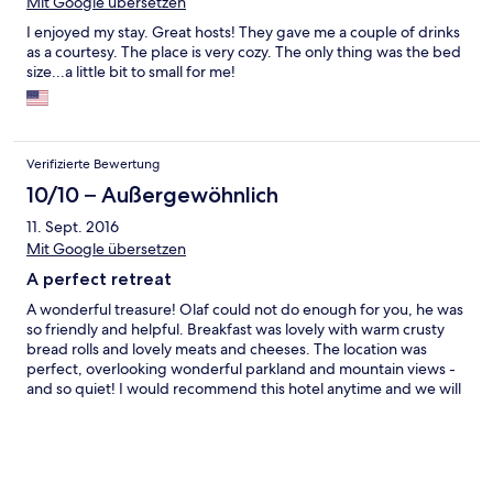
Mit Google übersetzen
I enjoyed my stay. Great hosts! They gave me a couple of drinks
as a courtesy. The place is very cozy. The only thing was the bed
size...a little bit to small for me!
Verifizierte Bewertung
10/10 – Außergewöhnlich
11. Sept. 2016
Mit Google übersetzen
A perfect retreat
A wonderful treasure! Olaf could not do enough for you, he was
so friendly and helpful. Breakfast was lovely with warm crusty
bread rolls and lovely meats and cheeses. The location was
perfect, overlooking wonderful parkland and mountain views -
and so quiet! I would recommend this hotel anytime and we will
return!