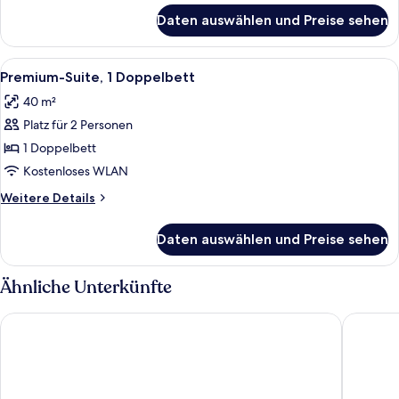
für
Daten auswählen und Preise sehen
Doppelzimmer
Alle
Ein Buch auf einem Holztisch, nebenan
3
Premium-Suite, 1 Doppelbett
Fotos
40 m²
für
Platz für 2 Personen
Premium-
Suite,
1 Doppelbett
1
Kostenloses WLAN
Doppelbett
Weitere
Weitere Details
anzeigen
Details
für
Daten auswählen und Preise sehen
Premium-
Suite,
1
Ähnliche Unterkünfte
Doppelbett
Hotel Zum Neuen Schwan
Wald.Wei