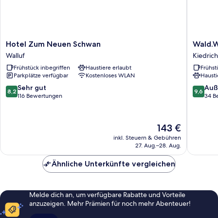
Hotel
Wald.We
Hotel Zum Neuen Schwan
Wald.W
Zum
Rheinga
Walluf
Kiedrich
Neuen
Hotel
Frühstück inbegriffen
Haustiere erlaubt
Frühst
Schwan
und
Parkplätze verfügbar
Kostenloses WLAN
Hausti
Walluf
Retreat
Kiedrich
8.2
9.6
Sehr gut
Auß
8,2
9,6
von
von
116 Bewertungen
34 B
10,
10,
Sehr
Außerge
gut,
34
Der
143 €
116
Bewert
Preis
inkl. Steuern & Gebühren
Bewertungen
beträgt
27. Aug.–28. Aug.
143 €
Ähnliche Unterkünfte vergleichen
Melde dich an, um verfügbare Rabatte und Vorteile
anzuzeigen. Mehr Prämien für noch mehr Abenteuer!