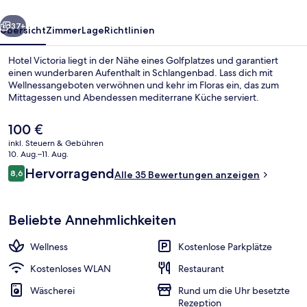
rück
Weiter
37+
Übersicht
Zimmer
Lage
Richtlinien
Hotel Victoria liegt in der Nähe eines Golfplatzes und garantiert
einen wunderbaren Aufenthalt in Schlangenbad. Lass dich mit
Wellnessangeboten verwöhnen und kehr im Floras ein, das zum
Mittagessen und Abendessen mediterrane Küche serviert.
Der
100 €
aktuelle
inkl. Steuern & Gebühren
Preis
10. Aug.–11. Aug.
beträgt
Bewertungen
Hervorragend
8,6
Unterkunftsgelände
Alle 35 Bewertungen anzeigen
100 €.
8,6 von 10.
Beliebte Annehmlichkeiten
Wellness
Kostenlose Parkplätze
Kostenloses WLAN
Restaurant
Wäscherei
Rund um die Uhr besetzte
Rezeption