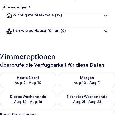
Alle anzeigen
Wichtigste Merkmale
(12)
Sich wie zu Hause fühlen
(6)
Zimmeroptionen
Überprüfe die Verfügbarkeit für diese Daten
Überprüfe die Verfügbarkeit für heute Nacht, Aug. 9 - Aug. 10
Überprüfe die Verfügbarkeit fü
Heute Nacht
Morgen
Aug. 9 - Aug. 10
Aug. 10 - Aug. 11
Überprüfe die Verfügbarkeit für dieses Wochenende, Aug. 14 -
Überprüfe die Verfügbarkeit f
Dieses Wochenende
Nächstes Wochenende
Aug. 14 - Aug. 16
Aug. 21 - Aug. 23
Alle
Ein Zimmer mit floraler Tapete, einem
3
Basic-Einzelzimmer