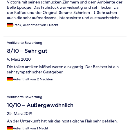
Victoria mit seinen schmucken Zimmern und dem Ambiente der
Belle Epoque. Das Frühstück war vielseitig und sehr lecker, v.a.
der Kaffee und der Original-Serano-Schinken :-). Sehr schön
auch die sehr aufmerksame, interessierte und austauschreiche
Betreuung durch den Inhaber! Wir kommen gerne wieder.
Frank, Aufenthalt von 1 Nacht
Verifizierte Bewertung
8/10 – Sehr gut
9. März 2020
Die tollen antiken Möbel waren einzigartig. Der Besitzer ist ein
sehr sympathischer Gastgeber.
Aufenthalt von 2 Nächten
Verifizierte Bewertung
10/10 – Außergewöhnlich
25. März 2019
An der Unterkunft hat mir das nostalgische Flair sehr gefallen.
Aufenthalt von 1 Nacht