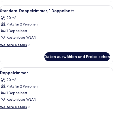
Einzelzimmer,
1
Alle
Ein Doppelbett mit Metallgestell und
3
Queen-
Standard-Doppelzimmer, 1 Doppelbett
Fotos
Bett
20 m²
für
Platz für 2 Personen
Standard-
Doppelzimmer,
1 Doppelbett
1
Kostenloses WLAN
Doppelbett
Weitere
Weitere Details
anzeigen
Details
für
Daten auswählen und Preise sehen
Standard-
Doppelzimmer,
1
Alle
Ein Schlafzimmer mit einem weißen M
3
Doppelbett
Doppelzimmer
Fotos
20 m²
für
Platz für 2 Personen
Doppelzimmer
anzeigen
1 Doppelbett
Kostenloses WLAN
Weitere
Weitere Details
Details