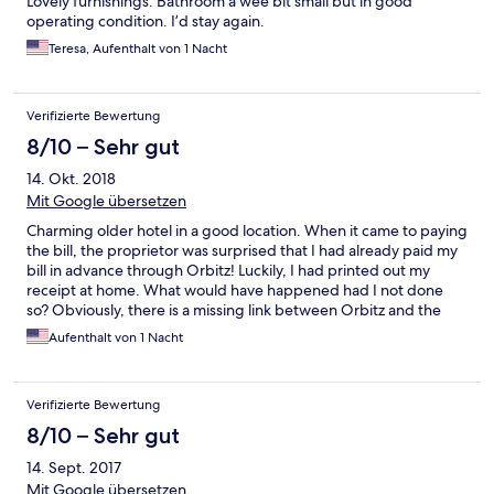
Lovely furnishings. Bathroom a wee bit small but in good
operating condition. I’d stay again.
Teresa, Aufenthalt von 1 Nacht
Verifizierte Bewertung
8/10 – Sehr gut
14. Okt. 2018
Mit Google übersetzen
Charming older hotel in a good location. When it came to paying
the bill, the proprietor was surprised that I had already paid my
bill in advance through Orbitz! Luckily, I had printed out my
receipt at home. What would have happened had I not done
so? Obviously, there is a missing link between Orbitz and the
hotel! That could have been potentially very awkward!
Aufenthalt von 1 Nacht
Verifizierte Bewertung
8/10 – Sehr gut
14. Sept. 2017
Mit Google übersetzen