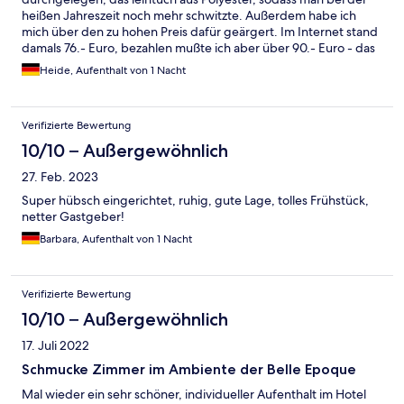
heißen Jahreszeit noch mehr schwitzte. Außerdem habe ich
mich über den zu hohen Preis dafür geärgert. Im Internet stand
damals 76.- Euro, bezahlen mußte ich aber über 90.- Euro - das
ist icht in Ordnung. ich habe gestern in einem Hotel in Wertheim
Heide, Aufenthalt von 1 Nacht
nur 75.- Euro für ein Zimmer bezahlt, das in allem um Klassen
besser war als das in Schlangenbad.
Verifizierte Bewertung
10/10 – Außergewöhnlich
27. Feb. 2023
Super hübsch eingerichtet, ruhig, gute Lage, tolles Frühstück,
netter Gastgeber!
Barbara, Aufenthalt von 1 Nacht
Verifizierte Bewertung
10/10 – Außergewöhnlich
17. Juli 2022
Schmucke Zimmer im Ambiente der Belle Epoque
Mal wieder ein sehr schöner, individueller Aufenthalt im Hotel