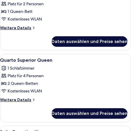
Superior
Platz für 2 Personen
Conectante
1 Queen-Bett
anzeigen
Kostenloses WLAN
Weitere
Weitere Details
Details
für
Daten auswählen und Preise sehen
Quarto
Superior
Conectante
Alle
Ein Hotelzimmer mit zwei Betten, eine
4
Quarto Superior Queen
Fotos
1 Schlafzimmer
für
Platz für 4 Personen
Quarto
Superior
2 Queen-Betten
Queen
Kostenloses WLAN
anzeigen
Weitere
Weitere Details
Details
für
Daten auswählen und Preise sehen
Quarto
Superior
Queen
Alle
Ein ordentlich eingerichtetes Hotelz
6