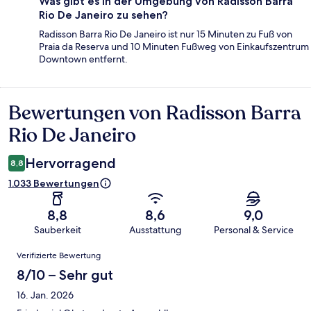
Was gibt es in der Umgebung von Radisson Barra
Rio De Janeiro zu sehen?
Radisson Barra Rio De Janeiro ist nur 15 Minuten zu Fuß von
Praia da Reserva und 10 Minuten Fußweg von Einkaufszentrum
Downtown entfernt.
Bewertungen von Radisson Barra
Bewertungen
Rio De Janeiro
Hervorragend
8,8
1.033 Bewertungen
8,8
8,6
9,0
Sauberkeit
Ausstattung
Personal & Service
Bewertungen
Verifizierte Bewertung
8/10 – Sehr gut
16. Jan. 2026