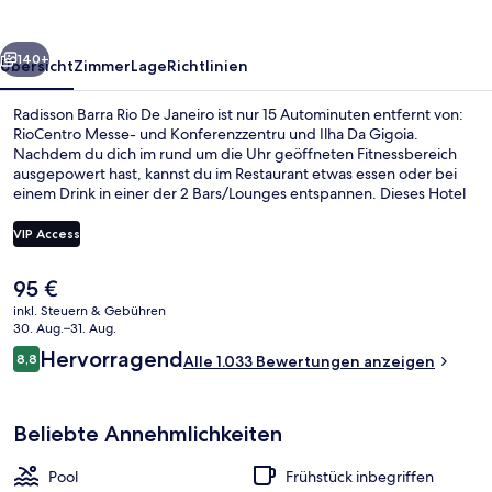
Janeiro
rück
Weiter
140+
Übersicht
Zimmer
Lage
Richtlinien
Radisson Barra Rio De Janeiro ist nur 15 Autominuten entfernt von:
RioCentro Messe- und Konferenzzentru und Ilha Da Gigoia.
Nachdem du dich im rund um die Uhr geöffneten Fitnessbereich
ausgepowert hast, kannst du im Restaurant etwas essen oder bei
einem Drink in einer der 2 Bars/Lounges entspannen. Dieses Hotel
im luxuriösen Stil bietet als weitere Highlights einen Außenpool,
eine Poolbar sowie ein Kinderbecken. Anderen Reisenden gefallen
VIP Access
das hilfsbereite Personal und der allgemeine Zustand.
Der
95 €
Restaurant
aktuelle
inkl. Steuern & Gebühren
Preis
30. Aug.–31. Aug.
beträgt
Bewertungen
Hervorragend
8,8
Alle 1.033 Bewertungen anzeigen
95 €.
8,8 von 10.
Beliebte Annehmlichkeiten
Pool
Frühstück inbegriffen