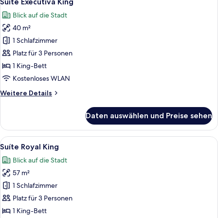
Suíte Executiva King
Fotos
Blick auf die Stadt
für
40 m²
Suíte
Executiva
1 Schlafzimmer
King
Platz für 3 Personen
anzeigen
1 King-Bett
Kostenloses WLAN
Weitere
Weitere Details
Details
für
Daten auswählen und Preise sehen
Suíte
Executiva
King
Alle
Ein modernes Hotelzimmer mit einem B
9
Suíte Royal King
Fotos
Blick auf die Stadt
für
57 m²
Suíte
Royal
1 Schlafzimmer
King
Platz für 3 Personen
anzeigen
1 King-Bett