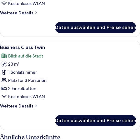
Kostenloses WLAN
Weitere
Weitere Details
Details
für
Daten auswählen und Preise sehen
Suíte
Royal
King
Alle
Business Class Twin | Minibar, Zimmers
2
Business Class Twin
Fotos
Blick auf die Stadt
für
23 m²
Business
Class
1 Schlafzimmer
Twin
Platz für 3 Personen
anzeigen
2 Einzelbetten
Kostenloses WLAN
Weitere
Weitere Details
Details
für
Daten auswählen und Preise sehen
Business
Class
Twin
Ähnliche Unterkünfte