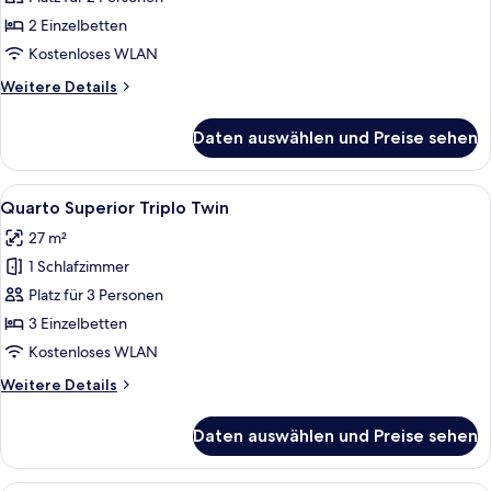
Twin
2 Einzelbetten
anzeigen
Kostenloses WLAN
Weitere
Weitere Details
Details
für
Daten auswählen und Preise sehen
Quarto
Superior
Twin
Alle
Ein Hotelzimmer mit zwei Betten, ein
6
Quarto Superior Triplo Twin
Fotos
27 m²
für
1 Schlafzimmer
Quarto
Superior
Platz für 3 Personen
Triplo
3 Einzelbetten
Twin
Kostenloses WLAN
anzeigen
Weitere
Weitere Details
Details
für
Daten auswählen und Preise sehen
Quarto
Superior
Triplo
Ein Hotelzimmer mit einem großen Bet