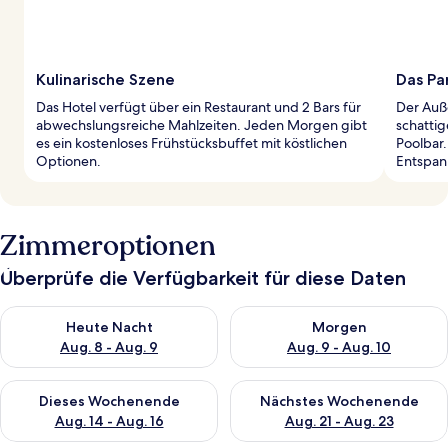
Kulinarische Szene
Das Pa
Das Hotel verfügt über ein Restaurant und 2 Bars für
Der Auß
abwechslungsreiche Mahlzeiten. Jeden Morgen gibt
schatti
es ein kostenloses Frühstücksbuffet mit köstlichen
Poolbar.
Optionen.
Entspan
Zimmeroptionen
Überprüfe die Verfügbarkeit für diese Daten
Überprüfe die Verfügbarkeit für heute Nacht, Aug. 8 - Aug. 9.
Überprüfe die Verfügbarkeit f
Heute Nacht
Morgen
Aug. 8 - Aug. 9
Aug. 9 - Aug. 10
Überprüfe die Verfügbarkeit für dieses Wochenende, Aug. 14 -
Überprüfe die Verfügbarkeit f
Dieses Wochenende
Nächstes Wochenende
Aug. 14 - Aug. 16
Aug. 21 - Aug. 23