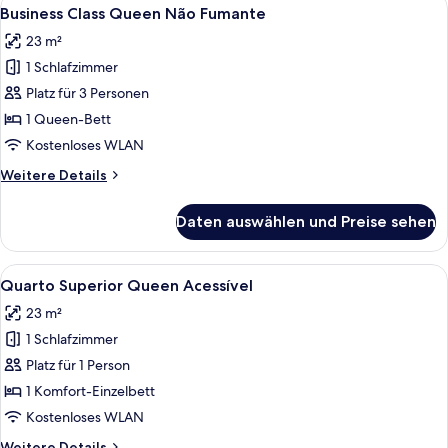
Alle
12
Twin
Business Class Queen Não Fumante
Fotos
23 m²
für
1 Schlafzimmer
Business
Class
Platz für 3 Personen
Queen
1 Queen-Bett
Não
Kostenloses WLAN
Fumante
Weitere
Weitere Details
anzeigen
Details
für
Daten auswählen und Preise sehen
Business
Class
Queen
Alle
Ein Hotelzimmer mit Bett, kleinem Tis
13
Não
Quarto Superior Queen Acessível
Fotos
Fumante
23 m²
für
1 Schlafzimmer
Quarto
Superior
Platz für 1 Person
Queen
1 Komfort-Einzelbett
Acessível
Kostenloses WLAN
anzeigen
Weitere
Weitere Details