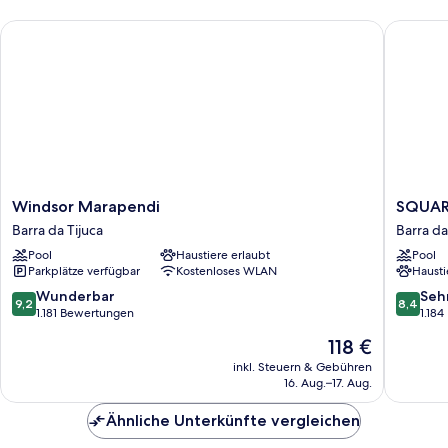
Windsor Marapendi
SQUARE
Windsor
SQUAR
Windsor Marapendi
SQUAR
Marapendi
DESIGN
Barra da Tijuca
Barra da
Barra
HOTEL
Pool
Haustiere erlaubt
Pool
da
Barra
Parkplätze verfügbar
Kostenloses WLAN
Hausti
Tijuca
da
Tijuca
9.2
8.4
Wunderbar
Seh
9,2
8,4
von
von
1.181 Bewertungen
1.18
10,
10,
Der
118 €
Wunderbar,
Sehr
Preis
1.181
gut,
inkl. Steuern & Gebühren
beträgt
16. Aug.–17. Aug.
Bewertungen
1.184
118 €
Bewert
Ähnliche Unterkünfte vergleichen