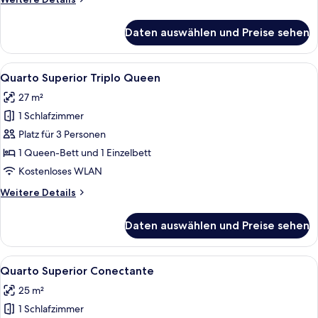
Details
für
Daten auswählen und Preise sehen
Quarto
Superior
Queen
Alle
Ein Hotelzimmer mit zwei Betten, eine
5
Acessível
Quarto Superior Triplo Queen
Fotos
27 m²
für
1 Schlafzimmer
Quarto
Superior
Platz für 3 Personen
Triplo
1 Queen-Bett und 1 Einzelbett
Queen
Kostenloses WLAN
anzeigen
Weitere
Weitere Details
Details
für
Daten auswählen und Preise sehen
Quarto
Superior
Triplo
Alle
Ein Hotelzimmer mit Bett, Schreibtisch
5
Queen
Quarto Superior Conectante
Fotos
25 m²
für
1 Schlafzimmer
Quarto