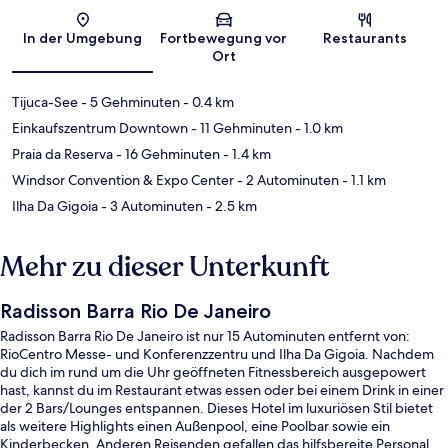
Karte
In der Umgebung
Fortbewegung vor
Restaurants
Ort
Tijuca-See
- 5 Gehminuten
- 0.4 km
Einkaufszentrum Downtown
- 11 Gehminuten
- 1.0 km
Praia da Reserva
- 16 Gehminuten
- 1.4 km
Windsor Convention & Expo Center
- 2 Autominuten
- 1.1 km
Ilha Da Gigoia
- 3 Autominuten
- 2.5 km
Mehr zu dieser Unterkunft
Radisson Barra Rio De Janeiro
Radisson Barra Rio De Janeiro ist nur 15 Autominuten entfernt von:
RioCentro Messe- und Konferenzzentru und Ilha Da Gigoia. Nachdem
du dich im rund um die Uhr geöffneten Fitnessbereich ausgepowert
hast, kannst du im Restaurant etwas essen oder bei einem Drink in einer
der 2 Bars/Lounges entspannen. Dieses Hotel im luxuriösen Stil bietet
als weitere Highlights einen Außenpool, eine Poolbar sowie ein
Kinderbecken. Anderen Reisenden gefallen das hilfsbereite Personal