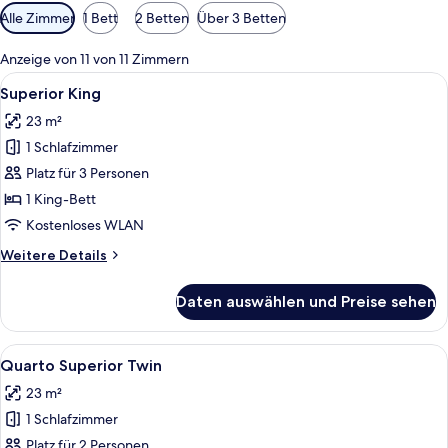
Verfügbare
Alle Zimmer
1 Bett
2 Betten
Über 3 Betten
Filter
für
Anzeige von 11 von 11 Zimmern
Zimmer
Alle
Ein Hotelzimmer mit einem großen Bet
19
Superior King
Fotos
23 m²
für
1 Schlafzimmer
Superior
King
Platz für 3 Personen
anzeigen
1 King-Bett
Kostenloses WLAN
Weitere
Weitere Details
Details
für
Daten auswählen und Preise sehen
Superior
King
Alle
Ein Hotelzimmer mit zwei Betten, eine
5
Quarto Superior Twin
Fotos
23 m²
für
1 Schlafzimmer
Quarto
Superior
Platz für 2 Personen