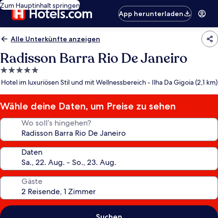
Zum Hauptinhalt springen
App herunterladen
Alle Unterkünfte anzeigen
Radisson Barra Rio De Janeiro
5.0-
Sterne-
Hotel im luxuriösen Stil und mit Wellnessbereich - Ilha Da Gigoia (2,1 km)
Unterkunft
Wähle deine Daten, um Preise zu sehen
Wo soll’s hingehen?
Daten
Gäste
Suchen