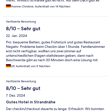
merkt. Wirklich Schränke gibt es nicht. Auf dem Dach gibt es
noch einen kleinen Pool und Liegemöglichkeiten, wenn man mal
Yvonne Christine, Aufenthalt von 14 Nächten
keine Lust hat, die knapp 10min zum Strand zu laufen. Zentral
Rio ist es natürlich nicht, aber bei einem Mietwagen oder
Nutzung Uber (was nicht teuer ist), kommt man gut an die
Verifizierte Bewertung
Copacabana.
8/10 – Sehr gut
22. Jan. 2024
Pro: bequeme Betten, gutes Frühstück und gutes Restaurant
Negativ: Probleme beim Checkin über 1 Stunde. Familienzimmer
erst nicht verfügbar, wollten uns zwei zimmer auf
unterschiedlichen Etagen stattdessen geben, dann nach
Beschwerde gibt es nach 30 Minuten doch eine Lösung mit
zwei Zimmern und Verbindungstür immerhin. Bezahlung
Ulf, Aufenthalt von 5 Nächten
erfolgte ohne Nachfrage in Euro mit schlechtem Wechselkurs.
Beschwerde bei Management geht ins Leere. Personal bei
Problemen nur mäßig hilfreich und freundlich.
Verifizierte Bewertung
8/10 – Sehr gut
7. Dez. 2024
Gutes Hotel in Strandnähe
Der checkin/checkout dauerte zu lange. Erfreulich: Wir konnten