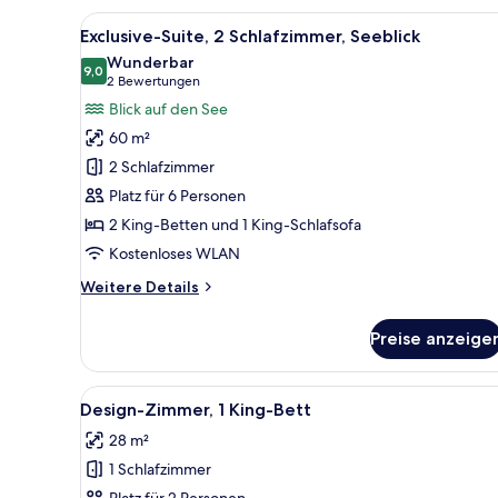
2 Einzelbetten
Alle
Ein modernes Wohnzimmer mit 
14
Exclusive-Suite, 2 Schlafzimmer, Seeblick
Fotos
Wunderbar
für
9,0
9,0 von 10
(2
2 Bewertungen
Exclusive-
Bewertungen)
Blick auf den See
Suite,
60 m²
2 Schlafzimmer,
2 Schlafzimmer
Seeblick
Platz für 6 Personen
anzeigen
2 King-Betten und 1 King-Schlafsofa
Kostenloses WLAN
Weitere
Weitere Details
Details
für
Preise anzeige
Exclusive-
Suite,
2 Schlafzimmer,
Alle
Ein modernes Hotelzimmer mit 
4
Seeblick
Design-Zimmer, 1 King-Bett
Fotos
28 m²
für
1 Schlafzimmer
Design-
Platz für 2 Personen