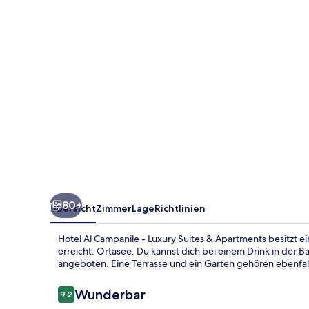
Luxury
Suites
&
Apartments
80+
Übersicht
Zimmer
Lage
Richtlinien
Hotel Al Campanile - Luxury Suites & Apartments besitzt e
erreicht: Ortasee. Du kannst dich bei einem Drink in der 
angeboten. Eine Terrasse und ein Garten gehören ebenfa
Bewertungen
Wunderbar
9,2
9,2 von 10.