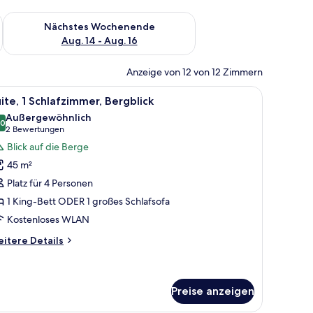
es Wochenende, Aug. 7 - Aug. 9.
Überprüfe die Verfügbarkeit für nächstes Wochenende, Aug. 1
Nächstes Wochenende
Aug. 14 - Aug. 16
Anzeige von 12 von 12 Zimmern
em roten Kopfteil, Nachttischlampen, einem kleinen Tisch mit einem Telefon
le
Ein modernes Wohnzimmer mit einer Couch, ei
9
ite, 1 Schlafzimmer, Bergblick
otos
Außergewöhnlich
ür
,0
10,0 von 10
(2
2 Bewertungen
ite,
Bewertungen)
Blick auf die Berge
45 m²
chlafzimmer,
Platz für 4 Personen
ergblick
1 King-Bett ODER 1 großes Schlafsofa
nzeigen
Kostenloses WLAN
itere
itere Details
tails
r
ite,
Preise anzeigen
hlafzimmer,