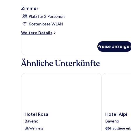
Zimmer
Platz für 2 Personen
Kostenloses WLAN
Weitere
Weitere Details
Details
für
Preise anzeige
Zimmer
Ähnliche Unterkünfte
Hotel Rosa
Hotel Alpi
Hotel
Hotel
Hotel Rosa
Hotel Alpi
Rosa
Alpi
Baveno
Baveno
Baveno
Baveno
Wellness
Haustiere erl