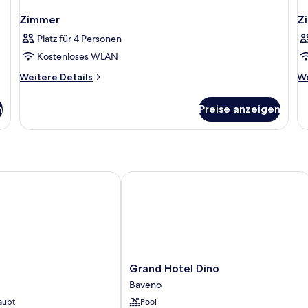
Zimmer
Z
Platz für 4 Personen
Kostenloses WLAN
Weitere
We
Weitere Details
We
Details
De
für
fü
n
Preise anzeigen
Zimmer
Z
Grand Hotel Dino
Grand
Grand Hotel Dino
Hotel
Baveno
Dino
aubt
Pool
Baveno