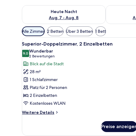
Überprüfe die Verfügbarkeit für heute Nacht, Aug. 7
Überprüfe die
Heute Nacht
Aug. 7 - Aug. 8
A
Verfügbare
Alle Zimmer
2 Betten
Über 3 Betten
1 Bett
Filter
Alle
Ein Hotelzimmer mit einem Dop
für
9
Superior-Doppelzimmer, 2 Einzelbetten
Fotos
Zimmer
Wunderbar
für
9,0
9,0 von 10
(2
2 Bewertungen
Superior-
Bewertungen)
Blick auf die Stadt
Doppelzimmer,
28 m²
2 Einzelbetten
1 Schlafzimmer
anzeigen
Platz für 2 Personen
2 Einzelbetten
Kostenloses WLAN
Weitere
Weitere Details
Details
für
Preise anzeige
Superior-
Doppelzimmer,