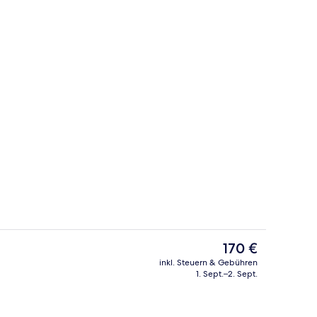
Hochwertige Bettwaren, Daunenbettd
nterkunft
Der
170 €
aktuelle
inkl. Steuern & Gebühren
Preis
1. Sept.–2. Sept.
eich
Außenbereich
beträgt
170 €.