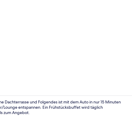
Video der U
ine Dachterrasse und Folgendes ist mit dem Auto in nur 15 Minuten
Bar/Lounge entspannen. Ein Frühstücksbuffet wird täglich
lls zum Angebot.
Eingangsber