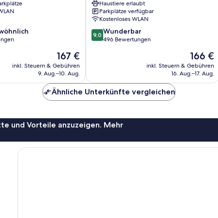
arkplätze
Haustiere erlaubt
 WLAN
Parkplätze verfügbar
Kostenloses WLAN
9.0
wöhnlich
Wunderbar
9,0
von
ungen
496 Bewertungen
10,
Der
Der
167 €
166 €
ich,
Wunderbar,
Preis
Preis
496
inkl. Steuern & Gebühren
inkl. Steuern & Gebühren
beträgt
beträgt
9. Aug.–10. Aug.
16. Aug.–17. Aug.
Bewertungen
167 €
166 €
Ähnliche Unterkünfte vergleichen
te und Vorteile anzuzeigen. Mehr