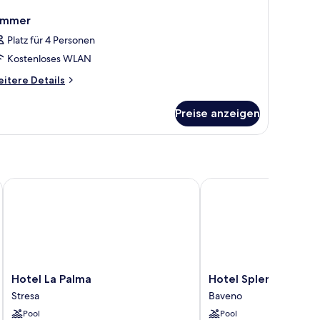
immer
Platz für 4 Personen
Kostenloses WLAN
itere
itere Details
tails
r
Preise anzeigen
immer
Hotel La Palma
Hotel Splendid
Hotel
Hotel
Hotel La Palma
Hotel Splendid
La
Splendid
Stresa
Baveno
Palma
Baveno
Pool
Pool
Stresa