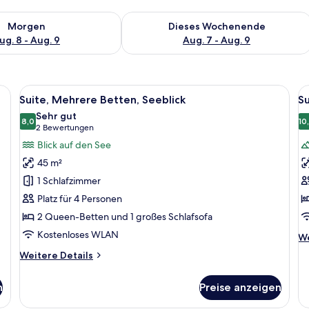
 - Aug. 8.
 Verfügbarkeit für morgen, Aug. 8 - Aug. 9.
Überprüfe die Verfügbarkeit für dies
Morgen
Dieses Wochenende
ug. 8 - Aug. 9
Aug. 7 - Aug. 9
pelbett, einem Schreibtisch mit Stuhl und einem Spiegel an der Wand.
Alle
Ein Hotelzimmer mit zwei Betten, ein
Al
9
Suite, Mehrere Betten, Seeblick
Su
Fotos
F
Sehr gut
für
8,0
f
10
8,0 von 10
(2
2 Bewertungen
Suite,
Su
Bewertungen)
Blick auf den See
Mehrere
1
45 m²
Betten,
S
1 Schlafzimmer
Seeblick
B
Platz für 4 Personen
anzeigen
a
2 Queen-Betten und 1 großes Schlafsofa
Kostenloses WLAN
We
We
De
Weitere
Weitere Details
fü
Details
Su
für
1
n
Preise anzeigen
Suite,
Sc
Mehrere