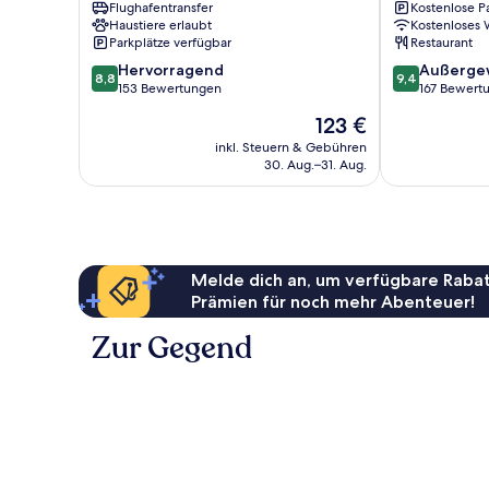
Flughafentransfer
Kostenlose P
Haustiere erlaubt
Kostenloses
Parkplätze verfügbar
Restaurant
8.8
9.4
Hervorragend
Außerge
8,8
9,4
von
von
153 Bewertungen
167 Bewert
10,
10,
Der
123 €
Hervorragend,
Außergewöhnl
Preis
153
167
inkl. Steuern & Gebühren
beträgt
30. Aug.–31. Aug.
Bewertungen
Bewertungen
123 €
Melde dich an, um verfügbare Rabat
Prämien für noch mehr Abenteuer!
Zur Gegend