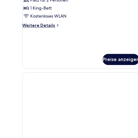
Zimmer,
1 King-
1 King-Bett
Bett
Kostenloses WLAN
anzeigen
Weitere
Weitere Details
Details
für
Design-
Zimmer,
1 King-
Bett
Preise anzeige