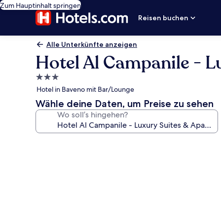
Zum Hauptinhalt springen
Reisen buchen
Alle Unterkünfte anzeigen
Hotel Al Campanile - L
3.0-
Sterne-
Hotel in Baveno mit Bar/Lounge
Unterkunft
Wähle deine Daten, um Preise zu sehen
Wo soll’s hingehen?
Fotogalerie
von
Hotel
Al
Campanile
-