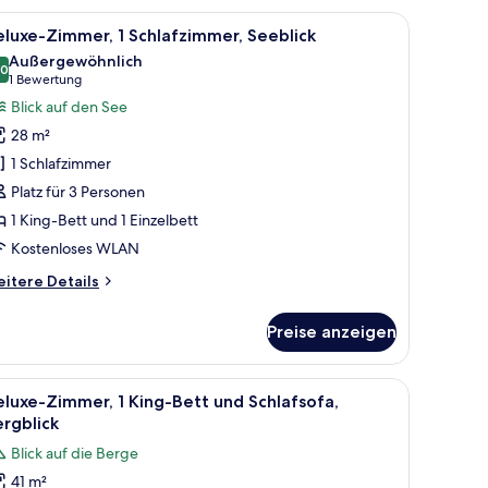
rgblick
ht transparenten Vorhängen.
 großen Bett, beigen Vorhängen und einem Holzbalken an der Decke.
le
Ein Hotelzimmer mit Bett, Sessel, Fernseher 
6
luxe-Zimmer, 1 Schlafzimmer, Seeblick
otos
Außergewöhnlich
ür
,0
10,0 von 10
(1
1 Bewertung
eluxe-
Bewertung)
Blick auf den See
immer,
28 m²
1 Schlafzimmer
chlafzimmer,
Platz für 3 Personen
eeblick
1 King-Bett und 1 Einzelbett
nzeigen
Kostenloses WLAN
itere
itere Details
tails
r
Preise anzeigen
luxe-
mmer,
m Hotelzimmer mit einem gepolsterten Kopfteil, zwei Nachttischen und einem 
le
Ein Hotelzimmer mit einem großen Bett, eine
6
hlafzimmer,
luxe-Zimmer, 1 King-Bett und Schlafsofa,
otos
eblick
rgblick
ür
Blick auf die Berge
eluxe-
41 m²