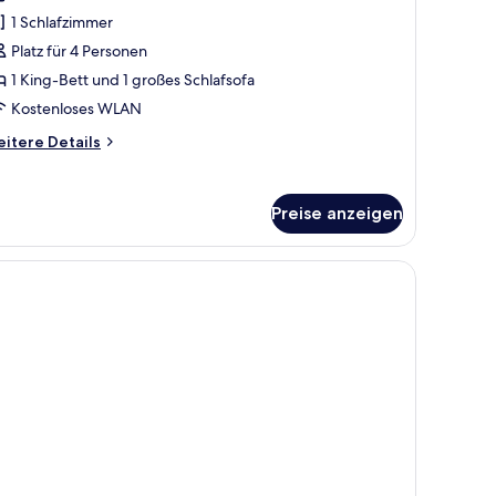
immer,
1 Schlafzimmer
King-
ett
Platz für 4 Personen
nd
1 King-Bett und 1 großes Schlafsofa
chlafsofa,
Kostenloses WLAN
ergblick
itere
itere Details
nzeigen
tails
r
luxe-
Preise anzeigen
mmer,
King-
tt
nd
hlafsofa,
rgblick