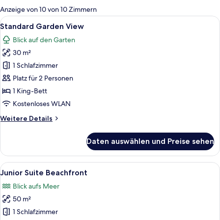
für
Anzeige von 10 von 10 Zimmern
Zimmer
Alle
Ein Schlafzimmer mit einem Baldachin
8
Standard Garden View
Fotos
Blick auf den Garten
für
30 m²
Standard
Garden
1 Schlafzimmer
View
Platz für 2 Personen
anzeigen
1 King-Bett
Kostenloses WLAN
Weitere
Weitere Details
Details
für
Daten auswählen und Preise sehen
Standard
Garden
View
Alle
Junior Suite Beachfront | 1 Schlafzim
9
Junior Suite Beachfront
Fotos
Blick aufs Meer
für
50 m²
Junior
Suite
1 Schlafzimmer