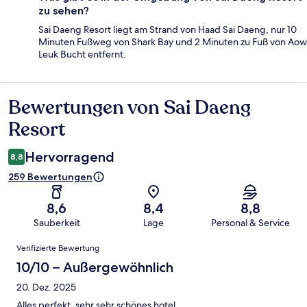
zu sehen?
Sai Daeng Resort liegt am Strand von Haad Sai Daeng, nur 10
Minuten Fußweg von Shark Bay und 2 Minuten zu Fuß von Aow
Leuk Bucht entfernt.
Bewertungen von Sai Daeng
Bewertungen
Resort
Hervorragend
8,8
259 Bewertungen
8,6
8,4
8,8
Sauberkeit
Lage
Personal & Service
Bewertungen
Verifizierte Bewertung
10/10 – Außergewöhnlich
20. Dez. 2025
Alles perfekt, sehr sehr schönes hotel