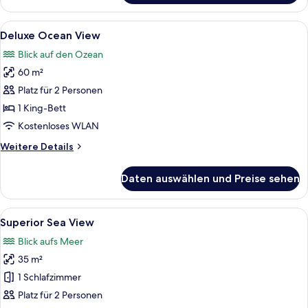
Beachfront
Alle
Ein Schlafzimmer mit Bett, Fernseher,
7
Deluxe Ocean View
Fotos
Blick auf den Ozean
für
60 m²
Deluxe
Ocean
Platz für 2 Personen
View
1 King-Bett
anzeigen
Kostenloses WLAN
Weitere
Weitere Details
Details
für
Daten auswählen und Preise sehen
Deluxe
Ocean
View
Alle
Ein Schlafzimmer mit einem großen Be
9
Superior Sea View
Fotos
Blick aufs Meer
für
35 m²
Superior
Sea
1 Schlafzimmer
View
Platz für 2 Personen