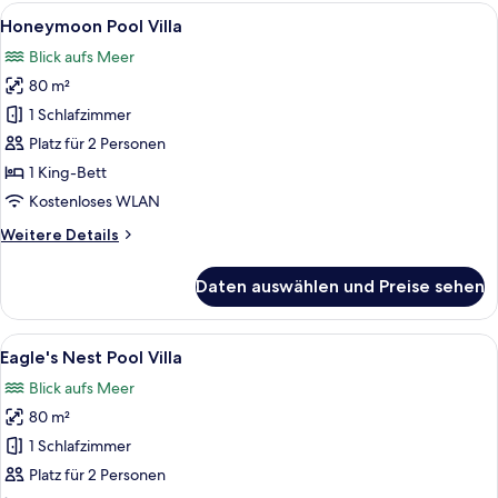
Ocean
Alle
Eine moderne Villa mit großem Pool, 
7
View
Honeymoon Pool Villa
Fotos
Villa
Blick aufs Meer
für
80 m²
Honeymoon
Pool
1 Schlafzimmer
Villa
Platz für 2 Personen
anzeigen
1 King-Bett
Kostenloses WLAN
Weitere
Weitere Details
Details
für
Daten auswählen und Preise sehen
Honeymoon
Pool
Villa
Alle
Ein luxuriöses Strandresort an einer 
4
Eagle's Nest Pool Villa
Fotos
Blick aufs Meer
für
80 m²
Eagle's
Nest
1 Schlafzimmer
Pool
Platz für 2 Personen