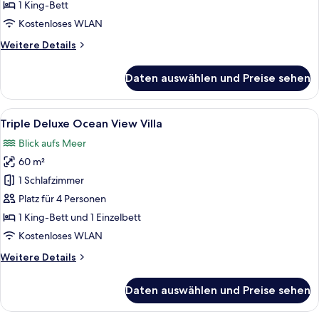
anzeigen
1 King-Bett
Kostenloses WLAN
Weitere
Weitere Details
Details
für
Daten auswählen und Preise sehen
Superior
Sea
View
Alle
Ein Schlafzimmer mit einem großen Bet
7
Triple Deluxe Ocean View Villa
Fotos
Blick aufs Meer
für
60 m²
Triple
Deluxe
1 Schlafzimmer
Ocean
Platz für 4 Personen
View
1 King-Bett und 1 Einzelbett
Villa
Kostenloses WLAN
anzeigen
Weitere
Weitere Details
Details
für
Daten auswählen und Preise sehen
Triple
Deluxe