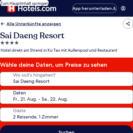
Zum Hauptinhalt springen
App herunterladen
Alle Unterkünfte anzeigen
Sai Daeng Resort
4.0-
Sterne-
Hotel direkt am Strand in Ko Tao mit Außenpool und Restaurant
Unterkunft
Wähle deine Daten, um Preise zu sehen
Wo soll’s hingehen?
Daten
Gäste
Suchen