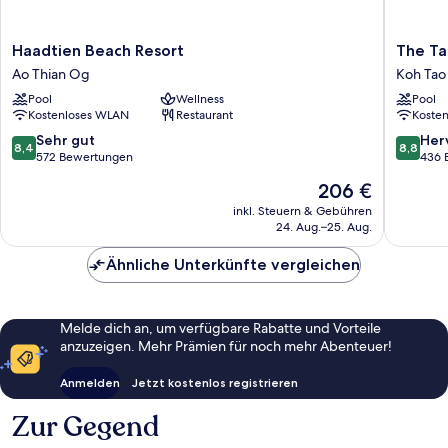
Haadtien
The
Haadtien Beach Resort
The Ta
Beach
Tarna
Ao Thian Og
Koh Tao
Resort
Resort,
Pool
Wellness
Pool
Ao
Koh
Kostenloses WLAN
Restaurant
Koste
Thian
Tao
Og
Koh
8.4
8.8
Sehr gut
Her
8,4
8,8
Tao
von
von
572 Bewertungen
436 
10,
10,
Der
206 €
Sehr
Hervorr
Preis
gut,
436
inkl. Steuern & Gebühren
beträgt
24. Aug.–25. Aug.
572
Bewert
206 €
Bewertungen
Ähnliche Unterkünfte vergleichen
Melde dich an, um verfügbare Rabatte und Vorteile
anzuzeigen. Mehr Prämien für noch mehr Abenteuer!
Anmelden
Jetzt kostenlos registrieren
Zur Gegend