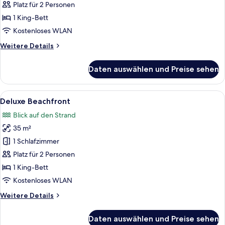
Beachfront
Platz für 2 Personen
anzeigen
1 King-Bett
Kostenloses WLAN
Weitere
Weitere Details
Details
für
Daten auswählen und Preise sehen
Junior
Suite
Beachfront
Alle
Ein Schlafzimmer mit einem großen Be
10
Deluxe Beachfront
Fotos
Blick auf den Strand
für
35 m²
Deluxe
Beachfront
1 Schlafzimmer
anzeigen
Platz für 2 Personen
1 King-Bett
Kostenloses WLAN
Weitere
Weitere Details
Details
für
Daten auswählen und Preise sehen
Deluxe