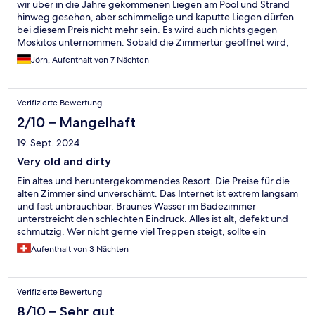
wir über in die Jahre gekommenen Liegen am Pool und Strand
hinweg gesehen, aber schimmelige und kaputte Liegen dürfen
bei diesem Preis nicht mehr sein. Es wird auch nichts gegen
Moskitos unternommen. Sobald die Zimmertür geöffnet wird,
wird man attackiert. Viel Luft nach oben. Lage ist super!
Jörn, Aufenthalt von 7 Nächten
Verifizierte Bewertung
2/10 – Mangelhaft
19. Sept. 2024
Very old and dirty
Ein altes und heruntergekommendes Resort. Die Preise für die
alten Zimmer sind unverschämt. Das Internet ist extrem langsam
und fast unbrauchbar. Braunes Wasser im Badezimmer
unterstreicht den schlechten Eindruck. Alles ist alt, defekt und
schmutzig. Wer nicht gerne viel Treppen steigt, sollte ein
anderes Hotel wählen. Keine Empfehlung!
Aufenthalt von 3 Nächten
Verifizierte Bewertung
8/10 – Sehr gut