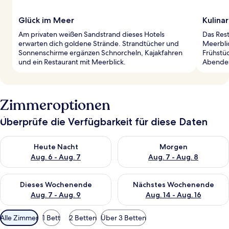
Glück im Meer
Kulina
Am privaten weißen Sandstrand dieses Hotels
Das Rest
erwarten dich goldene Strände. Strandtücher und
Meerblic
Sonnenschirme ergänzen Schnorcheln, Kajakfahren
Frühstü
und ein Restaurant mit Meerblick.
Abende
Zimmeroptionen
Überprüfe die Verfügbarkeit für diese Daten
Überprüfe die Verfügbarkeit für heute Nacht, Aug. 6 - Aug. 7.
Überprüfe die Verfügbarkeit f
Heute Nacht
Morgen
Aug. 6 - Aug. 7
Aug. 7 - Aug. 8
Überprüfe die Verfügbarkeit für dieses Wochenende, Aug. 7 - 
Überprüfe die Verfügbarkeit f
Dieses Wochenende
Nächstes Wochenende
Aug. 7 - Aug. 9
Aug. 14 - Aug. 16
Verfügbare
Alle Zimmer
1 Bett
2 Betten
Über 3 Betten
Filter