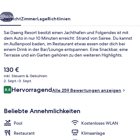
rück
Weiter
107+
Übersicht
Zimmer
Lage
Richtlinien
Sai Daeng Resort besitzt einen Jachthafen und Folgendes ist mit
dem Auto in nur 10 Minuten erreicht: Strand von Sairee. Du kannst
im Außenpool baden, im Restaurant etwas essen oder dich bei
einem Drink in der Bar/Lounge entspannen. Eine Snackbar, eine
Terrasse und ein Garten gehören zu den weiteren Highlights.
Der
130 €
aktuelle
inkl. Steuern & Gebühren
Preis
2. Sept.–3. Sept.
Honeymoon Pool Villa | 1 Schlafzimmer
beträgt
Bewertungen
Hervorragend
8,8
Alle 259 Bewertungen anzeigen
130 €.
8,8 von 10.
Beliebte Annehmlichkeiten
Pool
Kostenloses WLAN
Restaurant
Klimaanlage