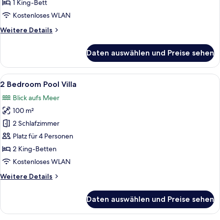
Villa
1 King-Bett
anzeigen
Kostenloses WLAN
Weitere
Weitere Details
Details
für
Daten auswählen und Preise sehen
Eagle's
Nest
Pool
Alle
Ein Bett mit Baldachin, Blick auf eine
6
Villa
2 Bedroom Pool Villa
Fotos
Blick aufs Meer
für
100 m²
2
Bedroom
2 Schlafzimmer
Pool
Platz für 4 Personen
Villa
2 King-Betten
anzeigen
Kostenloses WLAN
Weitere
Weitere Details
Details
für
Daten auswählen und Preise sehen
2
Bedroom
Pool