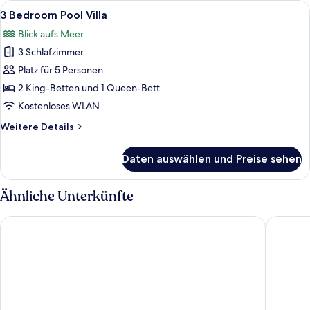
Alle
Ein Strandgrundstück mit Schwimmbad
6
Villa
3 Bedroom Pool Villa
Fotos
Blick aufs Meer
für
3 Schlafzimmer
3
Bedroom
Platz für 5 Personen
Pool
2 King-Betten und 1 Queen-Bett
Villa
Kostenloses WLAN
anzeigen
Weitere
Weitere Details
Details
für
Daten auswählen und Preise sehen
3
Bedroom
Pool
Ähnliche Unterkünfte
Villa
Haadtien Beach Resort
The Tarn