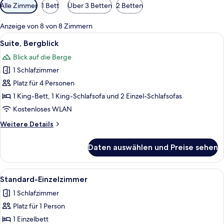
Verfügbare
Alle Zimmer
1 Bett
Über 3 Betten
2 Betten
Filter
für
Anzeige von 8 von 8 Zimmern
Zimmer
Alle
Suite, Bergblick | Kostenloses WLAN, 
21
Suite, Bergblick
Fotos
Blick auf die Berge
für
1 Schlafzimmer
Suite,
Bergblick
Platz für 4 Personen
anzeigen
1 King-Bett, 1 King-Schlafsofa und 2 Einzel-Schlafsofas
Kostenloses WLAN
Weitere
Weitere Details
Details
für
Daten auswählen und Preise sehen
Suite,
Bergblick
Alle
Ein ordentlich eingerichtetes Schlafzim
3
Standard-Einzelzimmer
Fotos
1 Schlafzimmer
für
Platz für 1 Person
Standard-
Einzelzimmer
1 Einzelbett