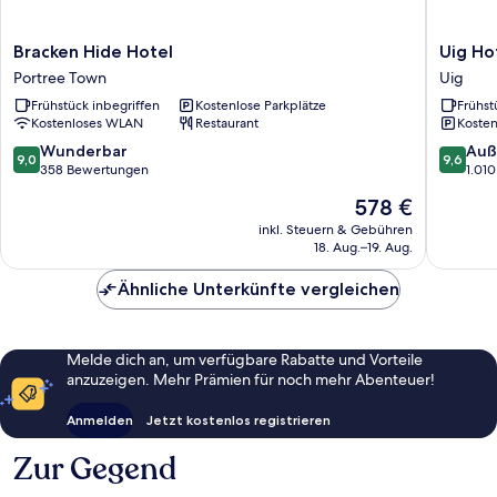
Bracken
Uig
Bracken Hide Hotel
Uig Ho
Hide
Hotel
Portree Town
Uig
Hotel
Uig
Frühstück inbegriffen
Kostenlose Parkplätze
Frühst
Portree
Kostenloses WLAN
Restaurant
Kosten
Town
9.0
9.6
Wunderbar
Auß
9,0
9,6
von
von
358 Bewertungen
1.01
10,
10,
Der
578 €
Wunderbar,
Außerge
Preis
358
1.010
inkl. Steuern & Gebühren
beträgt
18. Aug.–19. Aug.
Bewertungen
Bewert
578 €
Ähnliche Unterkünfte vergleichen
Melde dich an, um verfügbare Rabatte und Vorteile
anzuzeigen. Mehr Prämien für noch mehr Abenteuer!
Anmelden
Jetzt kostenlos registrieren
Zur Gegend