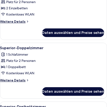
Platz für 2 Personen
Standard-
Doppel-
2 Einzelbetten
oder
Kostenloses WLAN
-
Weitere
Weitere Details
Zweibettzimmer
Details
anzeigen
für
Daten auswählen und Preise sehen
Standard-
Doppel-
oder
Alle
Ein Hotelzimmer mit einem großen Bet
6
-
Superior-Doppelzimmer
Fotos
Zweibettzimmer
1 Schlafzimmer
für
Platz für 2 Personen
Superior-
Doppelzimmer
1 Doppelbett
anzeigen
Kostenloses WLAN
Weitere
Weitere Details
Details
für
Daten auswählen und Preise sehen
Superior-
Doppelzimmer
Alle
Superior-Dreibettzimmer | Kostenlos
7
Superior-Dreibettzimmer