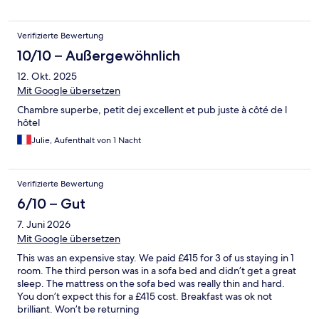
Verifizierte Bewertung
10/10 – Außergewöhnlich
12. Okt. 2025
Mit Google übersetzen
Chambre superbe, petit dej excellent et pub juste à côté de l
hôtel
Julie, Aufenthalt von 1 Nacht
Verifizierte Bewertung
6/10 – Gut
7. Juni 2026
Mit Google übersetzen
This was an expensive stay. We paid £415 for 3 of us staying in 1
room. The third person was in a sofa bed and didn’t get a great
sleep. The mattress on the sofa bed was really thin and hard.
You don’t expect this for a £415 cost. Breakfast was ok not
brilliant. Won’t be returning