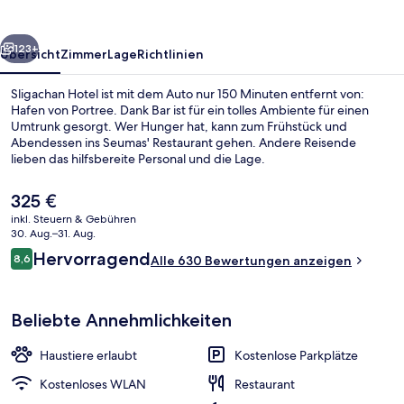
rück
Weiter
123+
Übersicht
Zimmer
Lage
Richtlinien
Sligachan Hotel ist mit dem Auto nur 150 Minuten entfernt von:
Hafen von Portree. Dank Bar ist für ein tolles Ambiente für einen
Umtrunk gesorgt. Wer Hunger hat, kann zum Frühstück und
Abendessen ins Seumas' Restaurant gehen. Andere Reisende
lieben das hilfsbereite Personal und die Lage.
Der
325 €
aktuelle
inkl. Steuern & Gebühren
Preis
30. Aug.–31. Aug.
Suite, Bergblick | Kostenloses WLAN, 
beträgt
Bewertungen
Hervorragend
8,6
Alle 630 Bewertungen anzeigen
325 €.
8,6 von 10.
Beliebte Annehmlichkeiten
Haustiere erlaubt
Kostenlose Parkplätze
Kostenloses WLAN
Restaurant