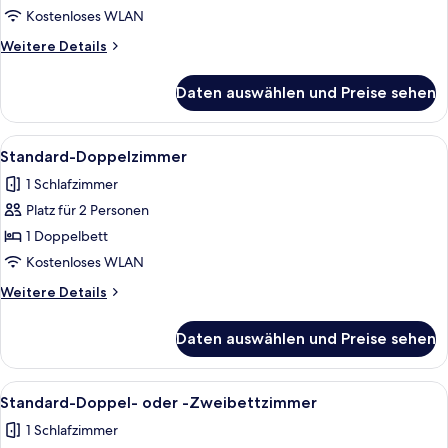
anzeigen
Kostenloses WLAN
Weitere
Weitere Details
Details
für
Daten auswählen und Preise sehen
Standard-
Einzelzimmer
Alle
Ein Hotelzimmer mit einem großen Bet
3
Standard-Doppelzimmer
Fotos
1 Schlafzimmer
für
Platz für 2 Personen
Standard-
Doppelzimmer
1 Doppelbett
anzeigen
Kostenloses WLAN
Weitere
Weitere Details
Details
für
Daten auswählen und Preise sehen
Standard-
Doppelzimmer
Alle
Ein Hotelzimmer mit zwei Betten, ein
6
Standard-Doppel- oder -Zweibettzimmer
Fotos
1 Schlafzimmer
für