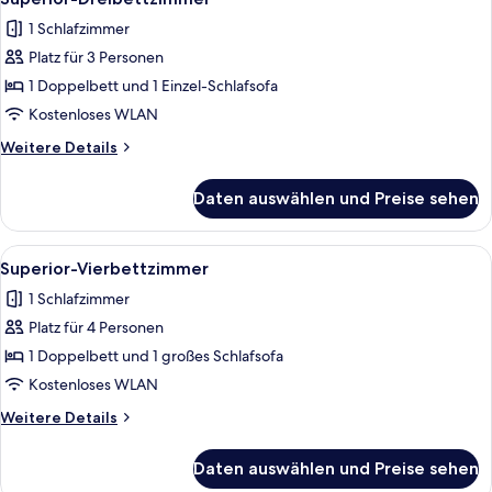
Fotos
1 Schlafzimmer
für
Platz für 3 Personen
Superior-
Dreibettzimmer
1 Doppelbett und 1 Einzel-Schlafsofa
anzeigen
Kostenloses WLAN
Weitere
Weitere Details
Details
für
Daten auswählen und Preise sehen
Superior-
Dreibettzimmer
Alle
Superior-Vierbettzimmer | Kostenlos
8
Superior-Vierbettzimmer
Fotos
1 Schlafzimmer
für
Platz für 4 Personen
Superior-
Vierbettzimmer
1 Doppelbett und 1 großes Schlafsofa
anzeigen
Kostenloses WLAN
Weitere
Weitere Details
Details
für
Daten auswählen und Preise sehen
Superior-