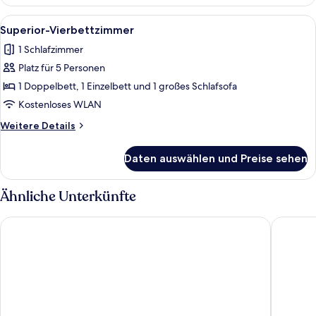
Vierbettzimmer
Alle
Ein ordentlich gemachtes Bett mit grü
3
Superior-Vierbettzimmer
Fotos
1 Schlafzimmer
für
Platz für 5 Personen
Superior-
Vierbettzimmer
1 Doppelbett, 1 Einzelbett und 1 großes Schlafsofa
anzeigen
Kostenloses WLAN
Weitere
Weitere Details
Details
für
Daten auswählen und Preise sehen
Superior-
Vierbettzimmer
Ähnliche Unterkünfte
Bracken Hide Hotel
Uig Hote