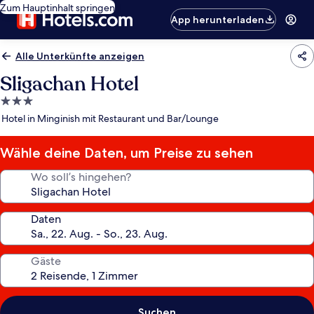
Zum Hauptinhalt springen
App herunterladen
Alle Unterkünfte anzeigen
Sligachan Hotel
3.0-
Sterne-
Hotel in Minginish mit Restaurant und Bar/Lounge
Unterkunft
Wähle deine Daten, um Preise zu sehen
Wo soll’s hingehen?
Daten
Gäste
Suchen