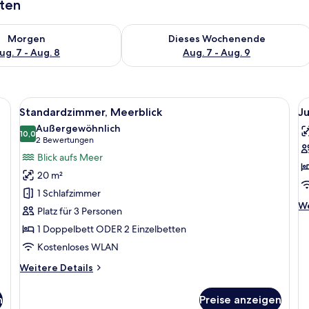
aten
 - Aug. 7.
 Verfügbarkeit für morgen, Aug. 7 - Aug. 8.
Überprüfe die Verfügbarkeit für dies
Morgen
Dieses Wochenende
ug. 7 - Aug. 8
Aug. 7 - Aug. 9
tisch mit Blumenvase, Spiegel und Blick ins Freie.
Alle
Ein Balkon mit Blick auf das Meer und 
Al
3
Standardzimmer, Meerblick
Ju
Fotos
F
Außergewöhnlich
für
10,0
f
10,0 von 10
(2
2 Bewertungen
Standardzimmer,
J
Bewertungen)
Blick aufs Meer
Meerblick
Su
20 m²
anzeigen
W
1 Schlafzimmer
a
We
We
Platz für 3 Personen
De
1 Doppelbett ODER 2 Einzelbetten
fü
Ju
Kostenloses WLAN
Su
Weitere
Wh
Weitere Details
Details
für
n
Preise anzeigen
Standardzimmer,