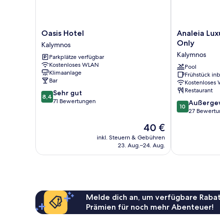
Oasis
Analeia
Oasis Hotel
Analeia Lux
Hotel
Luxury
Only
Kalymnos
Kalymnos
Hotel
Kalymnos
Parkplätze verfügbar
-
Kostenloses WLAN
Adults
Pool
Klimaanlage
Frühstück inb
Only
Bar
Kostenloses
Kalymnos
Restaurant
8.4
Sehr gut
8,4
von
71 Bewertungen
10.0
Außerge
10
10,
von
27 Bewert
Sehr
10,
Der
40 €
gut,
Außergewöhnl
Preis
71
27
inkl. Steuern & Gebühren
beträgt
Bewertungen
23. Aug.–24. Aug.
Bewertungen
40 €
Melde dich an, um verfügbare Rabat
Prämien für noch mehr Abenteuer!