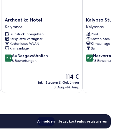
Archontiko
Kalypso
Archontiko Hotel
Kalypso Studios
Hotel
Studios
Kalymnos
Kalymnos
Kalymnos
Kalymnos
Frühstück inbegriffen
Pool
Parkplätze verfügbar
Kostenloses WLAN
Kostenloses WLAN
Klimaanlage
Klimaanlage
Bar
9.8
8.6
Außergewöhnlich
Hervorragend
9,8
8,6
von
von
8 Bewertungen
18 Bewertungen
10,
10,
Außergewöhnlich,
Hervorragend,
Der
114 €
8
18
Preis
Bewertungen
Bewertungen
inkl. Steuern & Gebühren
inkl. S
beträgt
13. Aug.–14. Aug.
114 €
Anmelden
Jetzt kostenlos registrieren