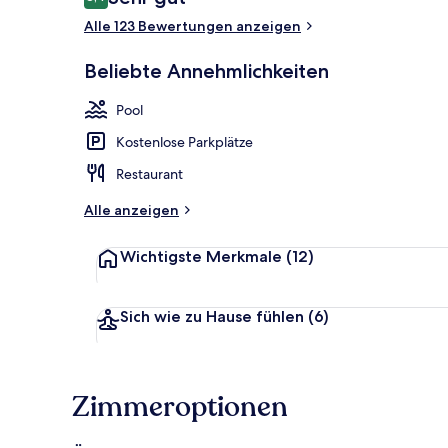
8,4 von 10.
Alle 123 Bewertungen anzeigen
Außenpool, L
Beliebte Annehmlichkeiten
Pool
Kostenlose Parkplätze
Restaurant
Alle anzeigen
Wichtigste Merkmale
(12)
Sich wie zu Hause fühlen
(6)
Zimmeroptionen