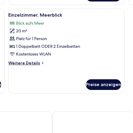
Meerblick
tisch mit Blumenvase, Spiegel und Blick ins Freie.
Alle
Ein Balkon mit Blick auf das Meer und 
3
Einzelzimmer, Meerblick
Fotos
Blick aufs Meer
für
20 m²
Einzelzimmer,
Meerblick
Platz für 1 Person
anzeigen
1 Doppelbett ODER 2 Einzelbetten
Kostenloses WLAN
Weitere
Weitere Details
Details
für
Einzelzimmer,
Meerblick
n
Preise anzeigen
y Hotel - Adults Only
Carian Hotel