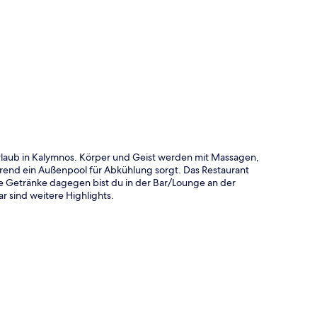
te
durlaub in Kalymnos. Körper und Geist werden mit Massagen,
nd ein Außenpool für Abkühlung sorgt. Das Restaurant
e Getränke dagegen bist du in der Bar/Lounge an der
r sind weitere Highlights.