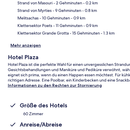
Strand von Masouri
- 2 Gehminuten
- 0.2 km
Strand von Myrties
- 9 Gehminuten
- 0.8 km
Kar
Melitsachas
- 10 Gehminuten
- 0.9 km
Klettersektor Poets
- 11 Gehminuten
- 0.9 km
Klettersektor Grande Grotta
- 15 Gehminuten
- 1.3 km
Mehr anzeigen
Hotel Plaza
Hotel Plaza ist die perfekte Wahl für einen unvergesslichen Stran
Gesichtsbehandlungen und Maniküre und Pediküre verwöhnt, währe
eignet sich prima, wenn du einen Happen essen möchtest. Für kühl
richtigen Adresse. Eine Poolbar, ein Kinderbecken und eine Snackba
Informationen zu den Rechten zur Stornierung
Größe des Hotels
60 Zimmer
Anreise/Abreise