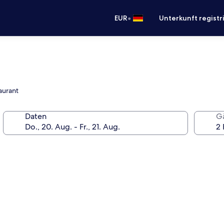
•
EUR
Unterkunft registr
aurant
Daten
G