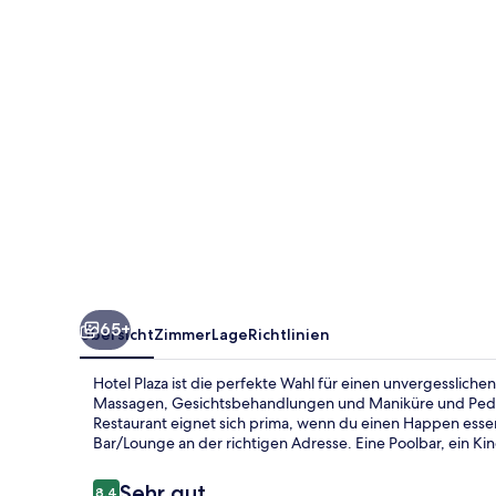
65+
Übersicht
Zimmer
Lage
Richtlinien
Hotel Plaza ist die perfekte Wahl für einen unvergesslich
Massagen, Gesichtsbehandlungen und Maniküre und Pedik
Restaurant eignet sich prima, wenn du einen Happen esse
Bar/Lounge an der richtigen Adresse. Eine Poolbar, ein Ki
Bewertungen
Sehr gut
8,4