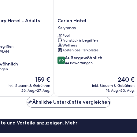
Carian
ury Hotel - Adults
Carian Hotel
Hotel
Kalymnos
Kalymnos
Pool
Frühstück inbegriffen
Wellness
egriffen
Kostenlose Parkplätze
 WLAN
9.6
Außergewöhnlich
9,6
von
44 Bewertungen
wöhnlich
10,
ungen
Außergewöhnlich,
Der
Der
159 €
240 €
44
ich,
Preis
Preis
Bewertungen
inkl. Steuern & Gebühren
inkl. Steuern & Gebühren
beträgt
beträgt
26. Aug.–27. Aug.
19. Aug.–20. Aug.
159 €
240 €
Ähnliche Unterkünfte vergleichen
te und Vorteile anzuzeigen. Mehr