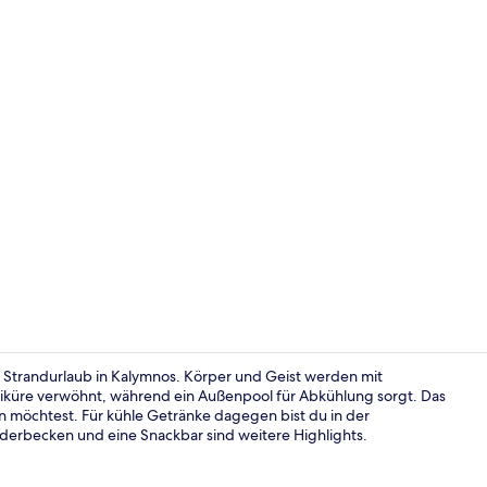
Ausblick vo
en Strandurlaub in Kalymnos. Körper und Geist werden mit
üre verwöhnt, während ein Außenpool für Abkühlung sorgt. Das
n möchtest. Für kühle Getränke dagegen bist du in der
Außenberei
nderbecken und eine Snackbar sind weitere Highlights.