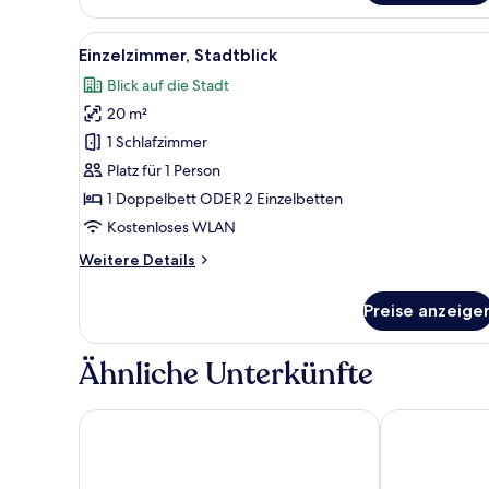
Stadtblick
Alle
Ein Hotelzimmer mit Bett, Nacht
3
Einzelzimmer, Stadtblick
Fotos
Blick auf die Stadt
für
20 m²
Einzelzimmer,
Stadtblick
1 Schlafzimmer
anzeigen
Platz für 1 Person
1 Doppelbett ODER 2 Einzelbetten
Kostenloses WLAN
Weitere
Weitere Details
Details
für
Preise anzeige
Einzelzimmer,
Stadtblick
Ähnliche Unterkünfte
Oasis Hotel
Analeia Luxur