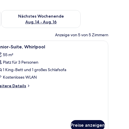
es Wochenende, Aug. 7 - Aug. 9.
Überprüfe die Verfügbarkeit für nächstes Wochenende, Aug. 1
Nächstes Wochenende
Aug. 14 - Aug. 16
Anzeige von 5 von 5 Zimmern
die Hügel, ein Tisch mit Stühlen und ein Bett mit Handtüchern.
le
Ein Schlafzimmer mit Bett, Nachttisch und Kle
3
nior-Suite, Whirlpool
otos
55 m²
ür
Platz für 3 Personen
unior-
ite,
1 King-Bett und 1 großes Schlafsofa
hirlpool
Kostenloses WLAN
nzeigen
itere
itere Details
tails
r
nior-
ite,
irlpool
Preise anzeigen