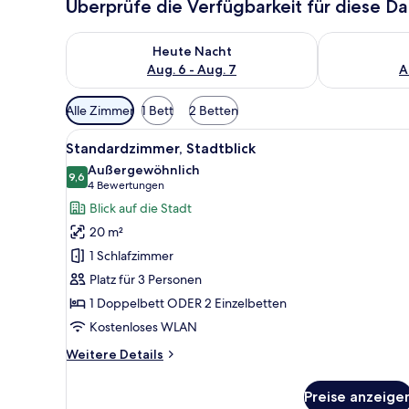
Überprüfe die Verfügbarkeit für diese D
Überprüfe die Verfügbarkeit für heute Nacht, Aug. 6
Überprüfe die
Heute Nacht
Aug. 6 - Aug. 7
A
Verfügbare
Alle Zimmer
1 Bett
2 Betten
Filter
Alle
Ein Hotelzimmer mit Bett, Nacht
für
3
Standardzimmer, Stadtblick
Fotos
Zimmer
Außergewöhnlich
für
9,6
9,6 von 10
(4
4 Bewertungen
Standardzimmer,
Bewertungen)
Blick auf die Stadt
Stadtblick
20 m²
anzeigen
1 Schlafzimmer
Platz für 3 Personen
1 Doppelbett ODER 2 Einzelbetten
Kostenloses WLAN
Weitere
Weitere Details
Details
für
Preise anzeige
Standardzimmer,