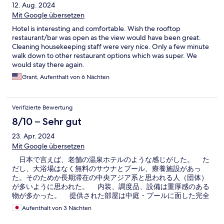
12. Aug. 2024
Mit Google übersetzen
Hotel is interesting and comfortable. Wish the rooftop
restaurant/bar was open as the view would have been great.
Cleaning housekeeping staff were very nice. Only a few minute
walk down to other restaurant options which was super. We
would stay there again.
Grant, Aufenthalt von 6 Nächten
Verifizierte Bewertung
8/10 – Sehr gut
23. Apr. 2024
Mit Google übersetzen
日本で言えば、老舗の温泉ホテルのような感じがした。 た
だし、大浴場はなく無料のサウナとプール、療養施設があっ
た。そのためか長期滞在の中央アジア系と思われる人（団体）
が多いように思われた。 内装、調度品、設備は重厚感のある
物が多かった。 提供された部屋は中庭・プールに面した完全
なシングル室で、夏に向けた外装工事中のため窓外は足場が組
Aufenthalt von 3 Nächten
まれていたのは残念だった。 朝食は大ホテルらしいビュッフ
ェ式で種類も豊富でオムレツオーター調理もあった。 立地と