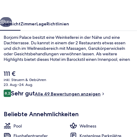
rück
Weiter
131+
Übersicht
Zimmer
Lage
Richtlinien
Borjomi Palace besitzt eine Weinkellerei in der Nähe und eine
Dachterrasse. Du kannst in einem der 2 Restaurants etwas essen
und dich im Wellnessbereich mit Massagen, Ganzkörperwickeln
oder Gesichtsbehandlungen verwöhnen lassen. Als weitere
Highlights bietet dieses Hotel im Barockstil einen Innenpool, einen
Außenpool und eine Poolbar.
Der
111 €
aktuelle
inkl. Steuern & Gebühren
Preis
23. Aug.–24. Aug.
Innenpool, Außenpool
beträgt
Bewertungen
Sehr gut
8,2
Alle 49 Bewertungen anzeigen
111 €.
8,2 von 10.
Beliebte Annehmlichkeiten
Pool
Wellness
Flughafentransfer
Kostenlose Parkplätze