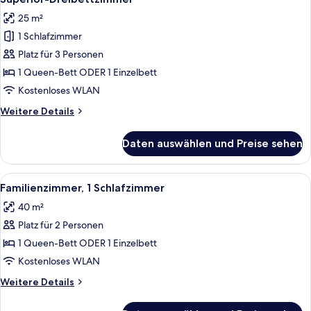
Fotos
25 m²
für
1 Schlafzimmer
Superior-
Dreibettzimmer
Platz für 3 Personen
anzeigen
1 Queen-Bett ODER 1 Einzelbett
Kostenloses WLAN
Weitere
Weitere Details
Details
für
Daten auswählen und Preise sehen
Superior-
Dreibettzimmer
Alle
Ein Hotelzimmer mit Bett, Schreibtisc
4
Familienzimmer, 1 Schlafzimmer
Fotos
40 m²
für
Platz für 2 Personen
Familienzimmer,
1
1 Queen-Bett ODER 1 Einzelbett
Schlafzimmer
Kostenloses WLAN
anzeigen
Weitere
Weitere Details
Details
für