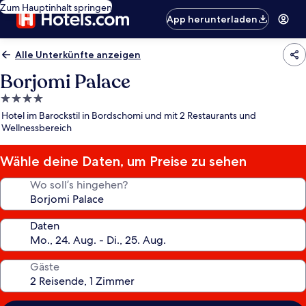
Zum Hauptinhalt springen
App herunterladen
Alle Unterkünfte anzeigen
Borjomi Palace
4.0-
Sterne-
Hotel im Barockstil in Bordschomi und mit 2 Restaurants und
Unterkunft
Wellnessbereich
Wähle deine Daten, um Preise zu sehen
Wo soll’s hingehen?
Daten
Gäste