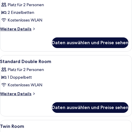
anzeigen
Platz für 2 Personen
2 Einzelbetten
Kostenloses WLAN
Weitere
Weitere Details
Details
für
Daten auswählen und Preise sehen
Zweibettzimmer
Alle
Ein Hotelzimmer mit Bett, Schreibtisc
12
Standard Double Room
Fotos
Platz für 2 Personen
für
1 Doppelbett
Standard
Double
Kostenloses WLAN
Room
Weitere
Weitere Details
anzeigen
Details
für
Daten auswählen und Preise sehen
Standard
Double
Room
Alle
Ein Hotelzimmer mit einem großen Bet
5
Twin Room
Fotos