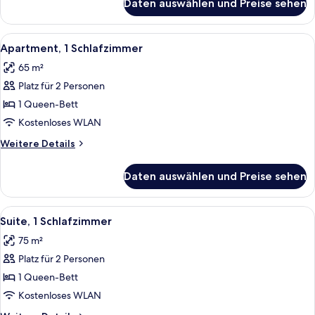
Daten auswählen und Preise sehen
Familienzimmer,
1
Schlafzimmer
Alle
Ein Hotelzimmer mit Billardtisch, ein
5
Apartment, 1 Schlafzimmer
Fotos
65 m²
für
Platz für 2 Personen
Apartment,
1
1 Queen-Bett
Schlafzimmer
Kostenloses WLAN
anzeigen
Weitere
Weitere Details
Details
für
Daten auswählen und Preise sehen
Apartment,
1
Schlafzimmer
Alle
Ein Wohnzimmer mit zwei Ledersofas,
4
Suite, 1 Schlafzimmer
Fotos
75 m²
für
Platz für 2 Personen
Suite,
1
1 Queen-Bett
Schlafzimmer
Kostenloses WLAN
anzeigen