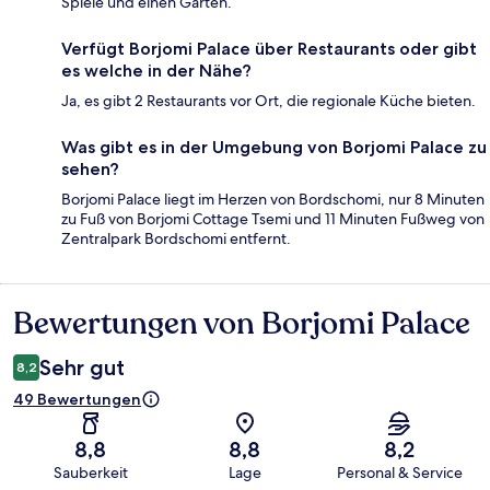
Spiele und einen Garten.
Verfügt Borjomi Palace über Restaurants oder gibt
es welche in der Nähe?
Ja, es gibt 2 Restaurants vor Ort, die regionale Küche bieten.
Was gibt es in der Umgebung von Borjomi Palace zu
sehen?
Borjomi Palace liegt im Herzen von Bordschomi, nur 8 Minuten
zu Fuß von Borjomi Cottage Tsemi und 11 Minuten Fußweg von
Zentralpark Bordschomi entfernt.
Bewertungen von Borjomi Palace
Bewertungen
Sehr gut
8,2
49 Bewertungen
8,8
8,8
8,2
Sauberkeit
Lage
Personal & Service