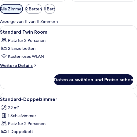
Verfügbare
Alle Zimmer
2 Betten
1 Bett
Filter
für
Anzeige von 11 von 11 Zimmern
Zimmer
Alle
Ein Hotelzimmer mit einem Bett, zwei
8
Standard Twin Room
Fotos
Platz für 2 Personen
für
2 Einzelbetten
Standard
Twin
Kostenloses WLAN
Room
Weitere
Weitere Details
anzeigen
Details
für
Daten auswählen und Preise sehen
Standard
Twin
Room
Alle
Ein Hotelzimmer mit einem großen Bett
12
Standard-Doppelzimmer
Fotos
22 m²
für
1 Schlafzimmer
Standard-
Doppelzimmer
Platz für 2 Personen
anzeigen
1 Doppelbett