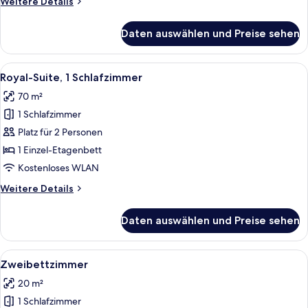
Weitere
Weitere Details
Details
für
Daten auswählen und Preise sehen
Suite,
1
Schlafzimmer
Alle
Ein geräumiges Wohnzimmer mit rotem 
5
Royal-Suite, 1 Schlafzimmer
Fotos
70 m²
für
1 Schlafzimmer
Royal-
Suite,
Platz für 2 Personen
1
1 Einzel-Etagenbett
Schlafzimmer
Kostenloses WLAN
anzeigen
Weitere
Weitere Details
Details
für
Daten auswählen und Preise sehen
Royal-
Suite,
1
Alle
Ein Hotelzimmer mit einem großen Bett
4
Schlafzimmer
Zweibettzimmer
Fotos
20 m²
für
1 Schlafzimmer
Zweibettzimmer