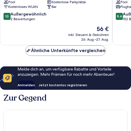
Pool
Kostenlose Parkplätze
Pool
Borjomi
by
Kostenloses WLAN
Bar
Flugha
IHG
Borjomi
10.0
9.4
Außergewöhnlich
Auß
10
9,4
von
von
2 Bewertungen
152 
10,
10,
Der
56 €
Außergewöhnlich,
Außerge
Preis
2
152
inkl. Steuern & Gebühren
beträgt
26. Aug.–27. Aug.
Bewertungen
Bewert
56 €
Ähnliche Unterkünfte vergleichen
Melde dich an, um verfügbare Rabatte und Vorteile
anzuzeigen. Mehr Prämien für noch mehr Abenteuer!
Anmelden
Jetzt kostenlos registrieren
Zur Gegend