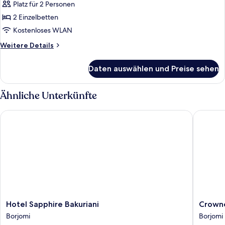
Platz für 2 Personen
für
2 Einzelbetten
Twin
Room
Kostenloses WLAN
anzeigen
Weitere
Weitere Details
Details
für
Daten auswählen und Preise sehen
Twin
Room
Ähnliche Unterkünfte
Hotel Sapphire Bakuriani
Crowne P
Hotel
Crowne
Hotel Sapphire Bakuriani
Crowne
Sapphire
Plaza
Borjomi
Borjomi
Bakuriani
Borjomi