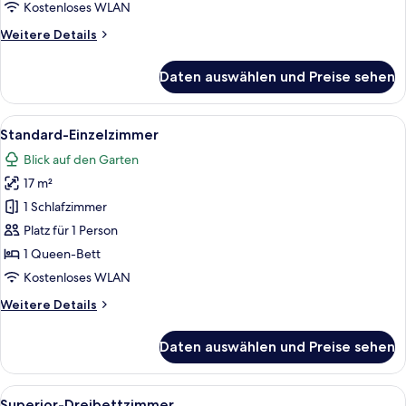
Kostenloses WLAN
Weitere
Weitere Details
Details
für
Daten auswählen und Preise sehen
Standard-
Doppelzimmer
Alle
Ein Hotelzimmer mit einem Einzelbett,
3
Standard-Einzelzimmer
Fotos
Blick auf den Garten
für
17 m²
Standard-
Einzelzimmer
1 Schlafzimmer
anzeigen
Platz für 1 Person
1 Queen-Bett
Kostenloses WLAN
Weitere
Weitere Details
Details
für
Daten auswählen und Preise sehen
Standard-
Einzelzimmer
Alle
Ein Hotelzimmer mit zwei Betten, ein
4
Superior-Dreibettzimmer