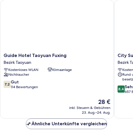
Guide Hotel Taoyuan Fuxing
City Sui
Guide
City
Guide Hotel Taoyuan Fuxing
City S
Hotel
Suites
Bezirk Taoyuan
Bezirk 
Taoyuan
Taoyuan
Kostenloses WLAN
Klimaanlage
Koste
Fuxing
Station
Nichtraucher
Rund 
Bezirk
Bezirk
besetz
Taoyuan
Taoyuan
7.2
Gut
7,2
8.4
Seh
von
114 Bewertungen
8,4
von
657 
10,
10,
Gut,
Der
28 €
Sehr
114
Preis
gut,
inkl. Steuern & Gebühren
Bewertungen
beträgt
23. Aug.–24. Aug.
657
28 €
Bewert
Ähnliche Unterkünfte vergleichen