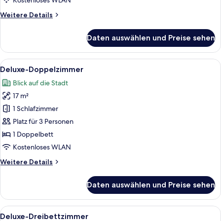
Kostenloses WLAN
Weitere
Weitere Details
Details
für
Daten auswählen und Preise sehen
Deluxe-
Zweibettzimmer
Alle
Ein modernes Hotelzimmer mit einem g
6
Deluxe-Doppelzimmer
Fotos
Blick auf die Stadt
für
17 m²
Deluxe-
Doppelzimmer
1 Schlafzimmer
anzeigen
Platz für 3 Personen
1 Doppelbett
Kostenloses WLAN
Weitere
Weitere Details
Details
für
Daten auswählen und Preise sehen
Deluxe-
Doppelzimmer
Alle
Ein Hotelzimmer mit drei Betten, eine
7
Deluxe-Dreibettzimmer