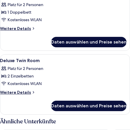
Fotos
Platz für 2 Personen
für
1 Doppelbett
Deluxe
Double
Kostenloses WLAN
Room
Weitere
Weitere Details
anzeigen
Details
für
Daten auswählen und Preise sehen
Deluxe
Double
Room
Alle
Daunenbettdecken, Verdunkelungsvo
10
Deluxe Twin Room
Fotos
Platz für 2 Personen
für
2 Einzelbetten
Deluxe
Twin
Kostenloses WLAN
Room
Weitere
Weitere Details
anzeigen
Details
für
Daten auswählen und Preise sehen
Deluxe
Twin
Room
Ähnliche Unterkünfte