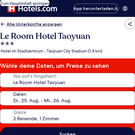
Zum Hauptinhalt springen
App herunterladen
Alle Unterkünfte anzeigen
Le Room Hotel Taoyuan
3.0-
Sterne-
Hotel im Stadtzentrum - Taoyuan City Stadium (1,4 km)
Unterkunft
Wähle deine Daten, um Preise zu sehen
Wo soll’s hingehen?
Daten
Gäste
Suchen