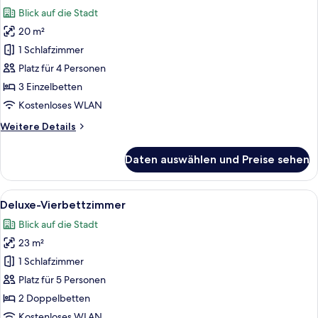
Fotos
Blick auf die Stadt
für
20 m²
Deluxe-
Dreibettzimmer
1 Schlafzimmer
anzeigen
Platz für 4 Personen
3 Einzelbetten
Kostenloses WLAN
Weitere
Weitere Details
Details
für
Daten auswählen und Preise sehen
Deluxe-
Dreibettzimmer
Alle
Ein Hotelzimmer mit zwei Betten, ein
5
Deluxe-Vierbettzimmer
Fotos
Blick auf die Stadt
für
23 m²
Deluxe-
Vierbettzimmer
1 Schlafzimmer
anzeigen
Platz für 5 Personen
2 Doppelbetten
Kostenloses WLAN