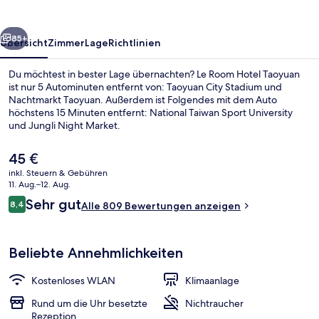
rück
Weiter
85+
Übersicht
Zimmer
Lage
Richtlinien
Du möchtest in bester Lage übernachten? Le Room Hotel Taoyuan
ist nur 5 Autominuten entfernt von: Taoyuan City Stadium und
Nachtmarkt Taoyuan. Außerdem ist Folgendes mit dem Auto
höchstens 15 Minuten entfernt: National Taiwan Sport University
und Jungli Night Market.
Der
45 €
aktuelle
inkl. Steuern & Gebühren
Preis
11. Aug.–12. Aug.
Frühstücksbereich
beträgt
Bewertungen
Sehr gut
8,4
Alle 809 Bewertungen anzeigen
45 €.
8,4 von 10.
Beliebte Annehmlichkeiten
Kostenloses WLAN
Klimaanlage
Rund um die Uhr besetzte
Nichtraucher
Rezeption