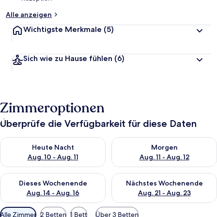
Alle anzeigen
Wichtigste Merkmale
(5)
Sich wie zu Hause fühlen
(6)
Zimmeroptionen
Überprüfe die Verfügbarkeit für diese Daten
Überprüfe die Verfügbarkeit für heute Nacht, Aug. 10 - Aug. 11
Überprüfe die Verfügbarkeit fü
Heute Nacht
Morgen
Aug. 10 - Aug. 11
Aug. 11 - Aug. 12
Überprüfe die Verfügbarkeit für dieses Wochenende, Aug. 14 -
Überprüfe die Verfügbarkeit f
Dieses Wochenende
Nächstes Wochenende
Aug. 14 - Aug. 16
Aug. 21 - Aug. 23
Verfügbare
Alle Zimmer
2 Betten
1 Bett
Über 3 Betten