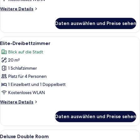
Weitere
Weitere Details
Details
für
Daten auswählen und Preise sehen
Deluxe-
Vierbettzimmer
Alle
Ein Hotelzimmer mit zwei Betten, eine
6
Elite-Dreibettzimmer
Fotos
Blick auf die Stadt
für
20 m²
Elite-
Dreibettzimmer
1 Schlafzimmer
anzeigen
Platz für 4 Personen
1 Einzelbett und 1 Doppelbett
Kostenloses WLAN
Weitere
Weitere Details
Details
für
Daten auswählen und Preise sehen
Elite-
Dreibettzimmer
Alle
Daunenbettdecken, Verdunkelungsvo
10
Deluxe Double Room