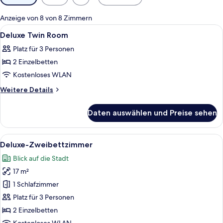
Filter
für
Anzeige von 8 von 8 Zimmern
Zimmer
Alle
Ein Hotelzimmer mit zwei Betten, ein
27
Deluxe Twin Room
Fotos
Platz für 3 Personen
für
2 Einzelbetten
Deluxe
Twin
Kostenloses WLAN
Room
Weitere
Weitere Details
anzeigen
Details
für
Daten auswählen und Preise sehen
Deluxe
Twin
Room
Alle
Ein modernes Hotelzimmer mit zwei Be
7
Deluxe-Zweibettzimmer
Fotos
Blick auf die Stadt
für
17 m²
Deluxe-
Zweibettzimmer
1 Schlafzimmer
anzeigen
Platz für 3 Personen
2 Einzelbetten