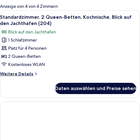
für
Anzeige von 4 von 4 Zimmern
Zimmer
Alle
Ein Hotelzimmer mit zwei Betten, ei
5
Standardzimmer, 2 Queen-Betten, Kochnische, Blick auf
Fotos
den Jachthafen (204)
für
Blick auf den Jachthafen
Standardzimmer,
1 Schlafzimmer
2 Queen-
Platz für 4 Personen
Betten,
Kochnische,
2 Queen-Betten
Blick
Kostenloses WLAN
auf
Weitere
Weitere Details
den
Details
Jachthafen
für
Daten auswählen und Preise sehen
Standardzimmer,
(204)
2 Queen-
anzeigen
Betten,
Kochnische,
Blick
auf
den
Jachthafen
(204)