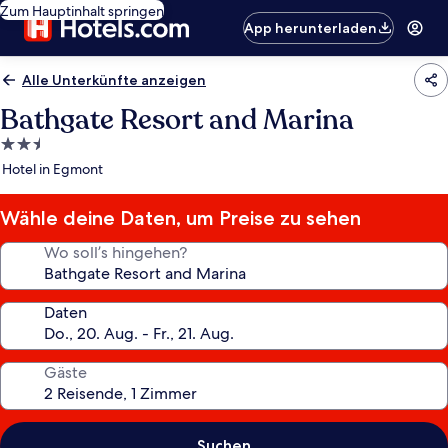
Zum Hauptinhalt springen
App herunterladen
Alle Unterkünfte anzeigen
Bathgate Resort and Marina
2.5-
Sterne-
Hotel in Egmont
Unterkunft
Wähle deine Daten, um Preise zu sehen
Wo soll’s hingehen?
Daten
Gäste
Suchen