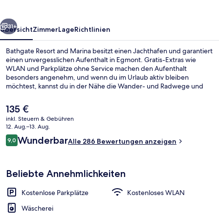
rück
Weiter
31+
Übersicht
Zimmer
Lage
Richtlinien
Bathgate Resort and Marina besitzt einen Jachthafen und garantiert
einen unvergesslichen Aufenthalt in Egmont. Gratis-Extras wie
WLAN und Parkplätze ohne Service machen den Aufenthalt
besonders angenehm, und wenn du im Urlaub aktiv bleiben
möchtest, kannst du in der Nähe die Wander- und Radwege und
die Möglichkeiten zum Kajakfahren nutzen. Außerdem gibt es eine
Terrasse and einen Garten. Andere Reisende haben viel Gutes über
Der
135 €
das hilfsbereite Personal zu berichten.
aktuelle
inkl. Steuern & Gebühren
Preis
12. Aug.–13. Aug.
Deluxe-Zimmer, 1 King-Bett, Kochnisch
beträgt
Bewertungen
Wunderbar
9,0
Alle 286 Bewertungen anzeigen
135 €.
9,0 von 10.
Beliebte Annehmlichkeiten
Kostenlose Parkplätze
Kostenloses WLAN
Wäscherei