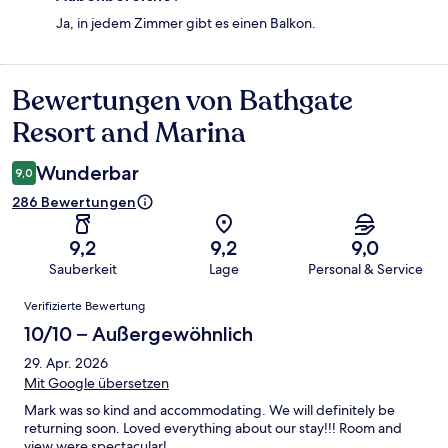
Ja, in jedem Zimmer gibt es einen Balkon.
Bewertungen von Bathgate
Bewertungen
Resort and Marina
Wunderbar
9,0
286 Bewertungen
9,2
9,2
9,0
Sauberkeit
Lage
Personal & Service
Bewertungen
Verifizierte Bewertung
10/10 – Außergewöhnlich
29. Apr. 2026
Mit Google übersetzen
Mark was so kind and accommodating. We will definitely be
returning soon. Loved everything about our stay!!! Room and
view were spectacular!