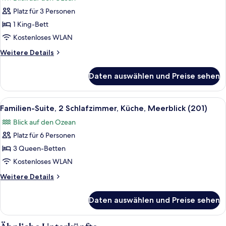
auf
für
den
Platz für 3 Personen
Deluxe-
Jachthafen
Zimmer,
1 King-Bett
(203)
1 King-
Kostenloses WLAN
Bett,
Weitere
Weitere Details
Kochnische,
Details
Meerblick
für
Daten auswählen und Preise sehen
Deluxe-
(202)
Zimmer,
anzeigen
1 King-
Alle
Ein Essbereich mit Tisch, Stühlen, ei
11
Bett,
Familien-Suite, 2 Schlafzimmer, Küche, Meerblick (201)
Fotos
Kochnische,
Blick auf den Ozean
Meerblick
für
(202)
Platz für 6 Personen
Familien-
Suite,
3 Queen-Betten
2 Schlafzimmer,
Kostenloses WLAN
Küche,
Weitere
Weitere Details
Meerblick
Details
(201)
für
Daten auswählen und Preise sehen
Familien-
anzeigen
Suite,
2 Schlafzimmer,