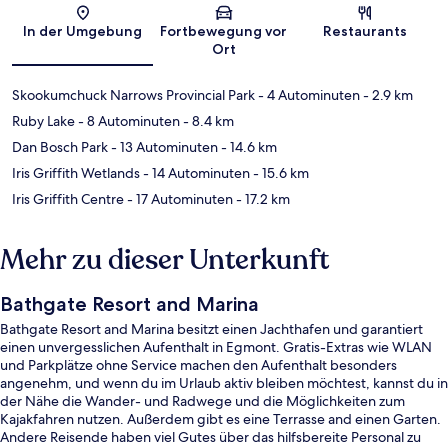
Karte
In der Umgebung
Fortbewegung vor
Restaurants
Ort
Skookumchuck Narrows Provincial Park
- 4 Autominuten
- 2.9 km
Ruby Lake
- 8 Autominuten
- 8.4 km
Dan Bosch Park
- 13 Autominuten
- 14.6 km
Iris Griffith Wetlands
- 14 Autominuten
- 15.6 km
Iris Griffith Centre
- 17 Autominuten
- 17.2 km
Mehr zu dieser Unterkunft
Bathgate Resort and Marina
Bathgate Resort and Marina besitzt einen Jachthafen und garantiert
einen unvergesslichen Aufenthalt in Egmont. Gratis-Extras wie WLAN
und Parkplätze ohne Service machen den Aufenthalt besonders
angenehm, und wenn du im Urlaub aktiv bleiben möchtest, kannst du in
der Nähe die Wander- und Radwege und die Möglichkeiten zum
Kajakfahren nutzen. Außerdem gibt es eine Terrasse and einen Garten.
Andere Reisende haben viel Gutes über das hilfsbereite Personal zu