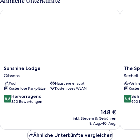
Ähnliche Unterkünfte
Küche,
Meerblick
Sunshine Lodge
The Spot
(201)
Sunshine
The
Sunshine Lodge
The Sp
Lodge
Spot
Gibsons
Sechelt
Gibsons
at
Pool
Haustiere erlaubt
Wellne
Porpois
Kostenlose Parkplätze
Kostenloses WLAN
Kosten
Bay
Sechelt
8.8
8.4
Hervorragend
Seh
8,8
8,4
von
von
320 Bewertungen
960 
10,
10,
Der
148 €
Hervorragend,
Sehr
Preis
320
gut,
inkl. Steuern & Gebühren
beträgt
9. Aug.–10. Aug.
Bewertungen
960
148 €
Bewert
Ähnliche Unterkünfte vergleichen