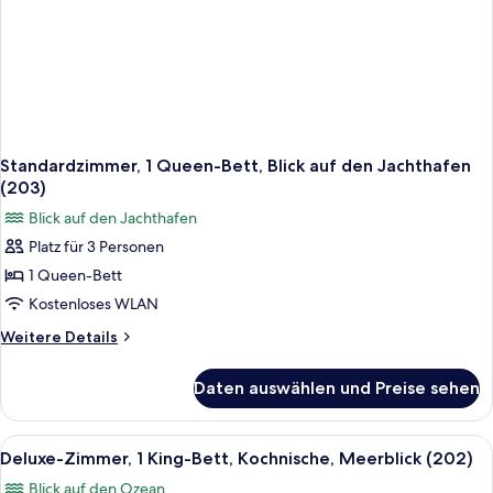
Standardzimmer, 1 Queen-Bett, Blick auf den Jachthafen
(203)
Blick auf den Jachthafen
Platz für 3 Personen
1 Queen-Bett
Kostenloses WLAN
Weitere
Weitere Details
Details
für
Daten auswählen und Preise sehen
Standardzimmer,
1
Queen-
Alle
Ein Schlafzimmer mit einem großen Bet
6
Bett,
Deluxe-Zimmer, 1 King-Bett, Kochnische, Meerblick (202)
Fotos
Blick
Blick auf den Ozean