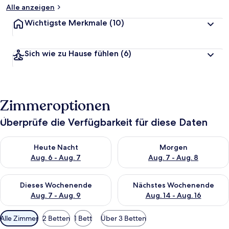
Alle anzeigen
Wichtigste Merkmale
(10)
Sich wie zu Hause fühlen
(6)
Zimmeroptionen
Überprüfe die Verfügbarkeit für diese Daten
Überprüfe die Verfügbarkeit für heute Nacht, Aug. 6 - Aug. 7.
Überprüfe die Verfügbarkeit f
Heute Nacht
Morgen
Aug. 6 - Aug. 7
Aug. 7 - Aug. 8
Überprüfe die Verfügbarkeit für dieses Wochenende, Aug. 7 - 
Überprüfe die Verfügbarkeit f
Dieses Wochenende
Nächstes Wochenende
Aug. 7 - Aug. 9
Aug. 14 - Aug. 16
Verfügbare
Alle Zimmer
2 Betten
1 Bett
Über 3 Betten
Filter