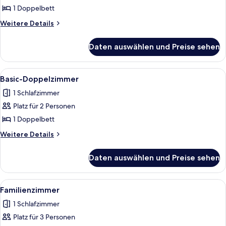
(with
1 Doppelbett
Sea
Weitere
Weitere Details
View)
Details
anzeigen
für
Daten auswählen und Preise sehen
Superior-
Doppelzimmer
(with
Alle
Ein modernes Badezimmer mit einer D
1
Sea
Basic-Doppelzimmer
Fotos
View)
1 Schlafzimmer
für
Platz für 2 Personen
Basic-
Doppelzimmer
1 Doppelbett
anzeigen
Weitere
Weitere Details
Details
für
Daten auswählen und Preise sehen
Basic-
Doppelzimmer
Alle
Ein Hotelzimmer mit zwei Betten, ein
5
Familienzimmer
Fotos
1 Schlafzimmer
für
Platz für 3 Personen
Familienzimmer