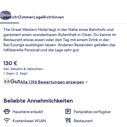
rück
Weiter
63+
Übersicht
Zimmer
Lage
Richtlinien
The Great Western Hotel liegt in der Nähe eines Bahnhofs und
garantiert einen wunderbaren Aufenthalt in Oban. Du kannst im
Restaurant etwas essen oder den Tag mit einem Drink in der
Bar/Lounge ausklingen lassen. Anderen Reisenden gefallen das
hilfsbereite Personal und die Lage sehr gut.
Der
130 €
aktuelle
inkl. Steuern & Gebühren
Preis
1. Sept.–2. Sept.
Tägliches englisches Frühstück gegen
beträgt
Bewertungen
Gut
6,6
Alle 1.196 Bewertungen anzeigen
130 €.
6,6 von 10.
Beliebte Annehmlichkeiten
Haustiere erlaubt
Parkplätze verfügbar
Kostenloses WLAN
Restaurant