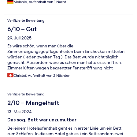
Melanie, Aufenthalt von 1 Nacht
Verifizierte Bewertung
6/10 – Gut
29. Juli 2025
Es wäre schön, wenn man über die
Zimmerreiigungsgepflogenheiten beim Einchecken mitteilen
würden ( jeden zweiten Tag ). Das Bett wurde nicht täglich
gemacht. Ausserdem wäre es schön man hätte es schriftlich.
Zimmer lüften wegen begrenzter Fensteröffnung nicht
möglich. Lift Defekt und keine Hilfe bei den Koffern. Personal
Christof, Aufenthalt von 2 Nächten
teilweise: ich weiss nicht, bin nur Aushilfe. Dusche noch Haare
vom Vormieter und Wasser läuft schlecht ab. Wasserschäden im
Zimmer sichtbar, Farbe blättert ab. Seifenspender vom Haus in
Verifizierte Bewertung
Dusche und Handwaschbecken leer.
2/10 – Mangelhaft
13. Mai 2024
Das sog. Bett war unzumutbar
Bei einem Hotelaufenthalt geht es in erster Linie um ein Bett
zum Schlafen. In diesem Hotel gab es kein Bett sondern zwei