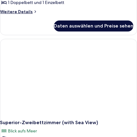
anzeigen
1 Doppelbett und 1 Einzelbett
Weitere
Weitere Details
Details
für
Daten auswählen und Preise sehen
Familienzimmer
Superior-Zweibettzimmer (with Sea View)
Blick aufs Meer