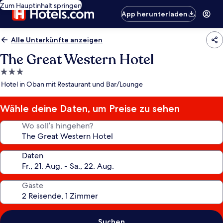
Zum Hauptinhalt springen
App herunterladen
Alle Unterkünfte anzeigen
The Great Western Hotel
3.0-
Sterne-
Hotel in Oban mit Restaurant und Bar/Lounge
Unterkunft
Wähle deine Daten, um Preise zu sehen
Wo soll’s hingehen?
Daten
Gäste
Suchen