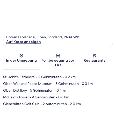
Corran Esplanade, Oban, Scotland, PA34 5PP
Auf Karte anzeigen
Karte
In der Umgebung
Fortbewegung vor
Restaurants
Ort
St. John's Cathedral
- 2 Gehminuten
- 0.2 km
Oban War and Peace Museum
- 3 Gehminuten
- 0.3 km
Oban Distillery
- 5 Gehminuten
- 0.4 km
McCaig's Tower
- 9 Gehminuten
- 0.8 km
Glencruitten Golf Club
- 2 Autominuten
- 2.0 km