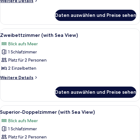
Weitere
Weitere Details
Details
für
Daten auswählen und Preise sehen
Standard-
Einzelzimmer
Alle
Ein Hotelzimmer mit zwei Betten, ein
11
Zweibettzimmer (with Sea View)
Fotos
Blick aufs Meer
für
1 Schlafzimmer
Zweibettzimmer
(with
Platz für 2 Personen
Sea
2 Einzelbetten
View)
Weitere
Weitere Details
anzeigen
Details
für
Daten auswählen und Preise sehen
Zweibettzimmer
(with
Sea
Alle
Ein Hotelzimmer mit einem großen Bett
17
View)
Superior-Doppelzimmer (with Sea View)
Fotos
Blick aufs Meer
für
1 Schlafzimmer
Superior-
Doppelzimmer
Platz für 2 Personen