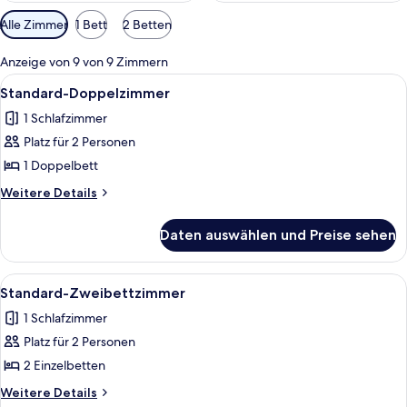
Verfügbare
Alle Zimmer
1 Bett
2 Betten
Filter
für
Anzeige von 9 von 9 Zimmern
Zimmer
Alle
Ein ordentlich bezogenes Bett mit Kop
9
Standard-Doppelzimmer
Fotos
1 Schlafzimmer
für
Platz für 2 Personen
Standard-
Doppelzimmer
1 Doppelbett
anzeigen
Weitere
Weitere Details
Details
für
Daten auswählen und Preise sehen
Standard-
Doppelzimmer
Alle
Ein Hotelzimmer mit zwei Betten, ein
7
Standard-Zweibettzimmer
Fotos
1 Schlafzimmer
für
Platz für 2 Personen
Standard-
Zweibettzimmer
2 Einzelbetten
anzeigen
Weitere
Weitere Details