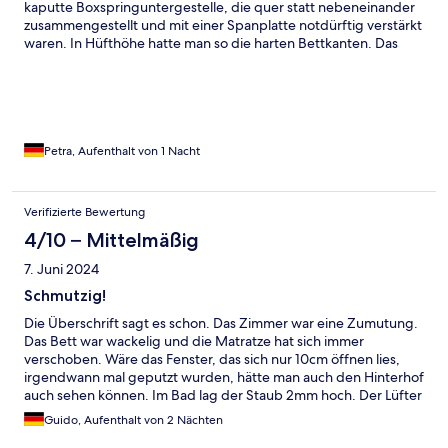
kaputte Boxspringuntergestelle, die quer statt nebeneinander
zusammengestellt und mit einer Spanplatte notdürftig verstärkt
waren. In Hüfthöhe hatte man so die harten Bettkanten. Das
Hotel ist insgesamt ziemlich "abgerockt", aber das hätten wir bei
dem günstigen Preis in kauf genommen. So war es jedoch
unzumutbar.
Petra, Aufenthalt von 1 Nacht
Verifizierte Bewertung
4/10 – Mittelmäßig
7. Juni 2024
Schmutzig!
Die Überschrift sagt es schon. Das Zimmer war eine Zumutung.
Das Bett war wackelig und die Matratze hat sich immer
verschoben. Wäre das Fenster, das sich nur 10cm öffnen lies,
irgendwann mal geputzt wurden, hätte man auch den Hinterhof
auch sehen können. Im Bad lag der Staub 2mm hoch. Der Lüfter
war defekt und mit 20mm Staub zugedeckt.
Guido, Aufenthalt von 2 Nächten