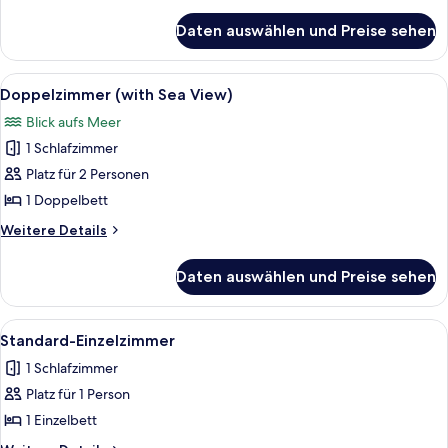
Details
für
Daten auswählen und Preise sehen
Standard-
Zweibettzimmer
Alle
Ein Hotelzimmer mit einem großen Bet
13
Doppelzimmer (with Sea View)
Fotos
Blick aufs Meer
für
1 Schlafzimmer
Doppelzimmer
(with
Platz für 2 Personen
Sea
1 Doppelbett
View)
Weitere
Weitere Details
anzeigen
Details
für
Daten auswählen und Preise sehen
Doppelzimmer
(with
Sea
Alle
Ein Hotelzimmer mit Bett, Schreibtisch
5
View)
Standard-Einzelzimmer
Fotos
1 Schlafzimmer
für
Platz für 1 Person
Standard-
Einzelzimmer
1 Einzelbett
anzeigen