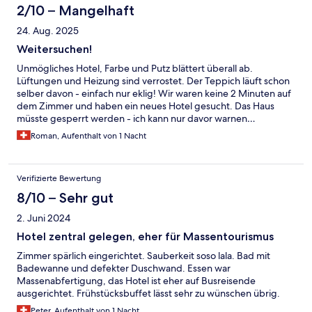
2/10 – Mangelhaft
24. Aug. 2025
Weitersuchen!
Unmögliches Hotel, Farbe und Putz blättert überall ab.
Lüftungen und Heizung sind verrostet. Der Teppich läuft schon
selber davon - einfach nur eklig! Wir waren keine 2 Minuten auf
dem Zimmer und haben ein neues Hotel gesucht. Das Haus
müsste gesperrt werden - ich kann nur davor warnen…
Freundliches Personal, leider überfordert…
Roman, Aufenthalt von 1 Nacht
Verifizierte Bewertung
8/10 – Sehr gut
2. Juni 2024
Hotel zentral gelegen, eher für Massentourismus
Zimmer spärlich eingerichtet. Sauberkeit soso lala. Bad mit
Badewanne und defekter Duschwand. Essen war
Massenabfertigung, das Hotel ist eher auf Busreisende
ausgerichtet. Frühstücksbuffet lässt sehr zu wünschen übrig.
Peter, Aufenthalt von 1 Nacht