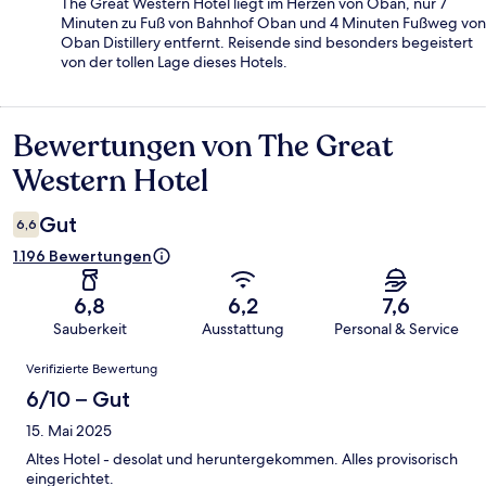
The Great Western Hotel liegt im Herzen von Oban, nur 7
Minuten zu Fuß von Bahnhof Oban und 4 Minuten Fußweg von
Oban Distillery entfernt. Reisende sind besonders begeistert
von der tollen Lage dieses Hotels.
Bewertungen von The Great
Bewertungen
Western Hotel
Gut
6,6
1.196 Bewertungen
6,8
6,2
7,6
Sauberkeit
Ausstattung
Personal & Service
Bewertungen
Verifizierte Bewertung
6/10 – Gut
15. Mai 2025
Altes Hotel - desolat und heruntergekommen. Alles provisorisch
eingerichtet.