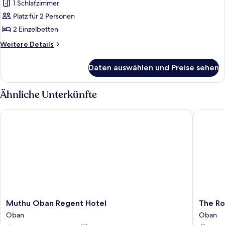
1 Schlafzimmer
Platz für 2 Personen
2 Einzelbetten
Weitere
Weitere Details
Details
für
Daten auswählen und Preise sehen
Superior-
Zweibettzimmer
(with
Ähnliche Unterkünfte
Sea
View)
Muthu Oban Regent Hotel
The Roya
Muthu
The
Muthu Oban Regent Hotel
The Ro
Oban
Royal
Oban
Oban
Regent
Hotel