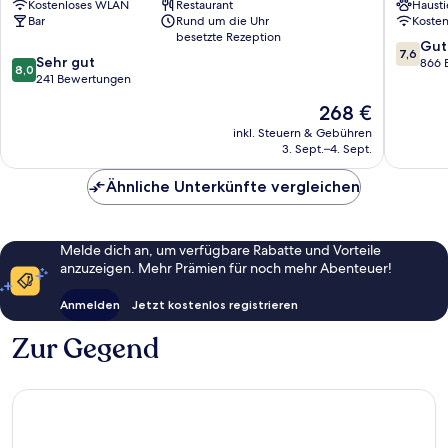
Kostenloses WLAN
Restaurant
Hausti
Hotel
Oban
Bar
Rund um die Uhr
Koste
Oban
besetzte Rezeption
7.6
Gut
7,6
8.0
Sehr gut
von
866 
8,0
von
241 Bewertungen
10,
10,
Gut,
Der
268 €
Sehr
866
Preis
gut,
inkl. Steuern & Gebühren
Bewert
beträgt
3. Sept.–4. Sept.
241
268 €
Bewertungen
Ähnliche Unterkünfte vergleichen
Melde dich an, um verfügbare Rabatte und Vorteile
anzuzeigen. Mehr Prämien für noch mehr Abenteuer!
Anmelden
Jetzt kostenlos registrieren
Zur Gegend