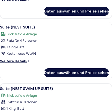
Details
für
Daten auswählen und Preise sehen
Zimmer
Alle
Ein modernes Hotelzimmer mit einer C
4
Suite (NEST SUITE)
Fotos
Blick auf die Anlage
für
Platz für 4 Personen
Suite
(NEST
1 King-Bett
SUITE)
Kostenloses WLAN
anzeigen
Weitere
Weitere Details
Details
für
Daten auswählen und Preise sehen
Suite
(NEST
SUITE)
Alle
Ein Hotelzimmer mit einem großen Bett
3
Suite (NEST SWIM UP SUITE)
Fotos
Blick auf die Anlage
für
Platz für 4 Personen
Suite
(NEST
1 King-Bett