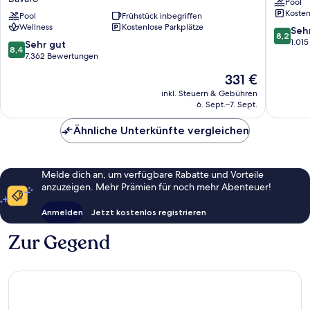
Pool
Resort
Bavaro
Kosten
Spa
Pool
Frühstück inbegriffen
-
Wellness
Kostenlose Parkplätze
&
All
8.2
Seh
8,2
Casino
Inclusiv
von
1.01
8.4
Sehr gut
8,4
-
Bávaro
10,
von
7.362 Bewertungen
All
Sehr
10,
Der
331 €
Inclusive
gut,
Sehr
Preis
Bávaro
1.015
gut,
inkl. Steuern & Gebühren
beträgt
Bewert
6. Sept.–7. Sept.
7.362
331 €
Bewertungen
Ähnliche Unterkünfte vergleichen
Melde dich an, um verfügbare Rabatte und Vorteile
anzuzeigen. Mehr Prämien für noch mehr Abenteuer!
Anmelden
Jetzt kostenlos registrieren
Zur Gegend