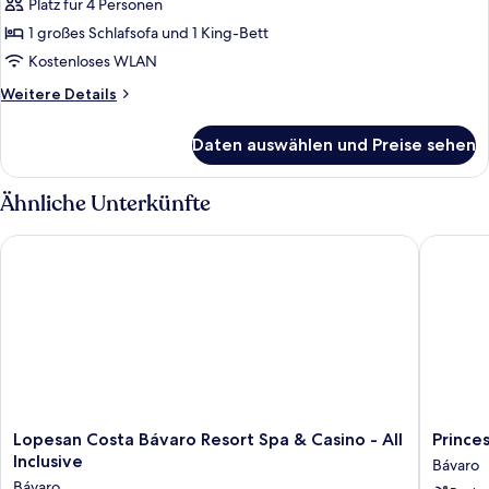
Platz für 4 Personen
Suite
(SWANK
1 großes Schlafsofa und 1 King-Bett
SUITE)
Kostenloses WLAN
anzeigen
Weitere
Weitere Details
Details
für
Daten auswählen und Preise sehen
Suite
(SWANK
SUITE)
Ähnliche Unterkünfte
Lopesan Costa Bávaro Resort Spa & Casino - All Inclusive
Princess 
Lopesan
Princess
Lopesan Costa Bávaro Resort Spa & Casino - All
Princes
Costa
Family
Inclusive
Bávaro
Bávaro
Club
Bávaro