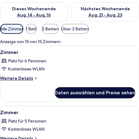
Überprüfe die Verfügbarkeit für dieses Wochenende, Aug. 14 -
Überprüfe die Verfügbarkeit f
Dieses Wochenende
Nächstes Wochenende
Aug. 14 - Aug. 16
Aug. 21 - Aug. 23
Verfügbare
Alle Zimmer
1 Bett
2 Betten
Über 3 Betten
Filter
für
Anzeige von 15 von 15 Zimmern
Zimmer
Alle
Ein Hotelzimmer mit zwei Betten, eine
7
Zimmer
Fotos
Platz für 6 Personen
für
Kostenloses WLAN
Zimmer
anzeigen
Weitere
Weitere Details
Details
für
Daten auswählen und Preise sehen
Zimmer
Alle
Ein modernes Hotelzimmer mit einer 
5
Zimmer
Fotos
Platz für 5 Personen
für
Kostenloses WLAN
Zimmer
anzeigen
Weitere
Weitere Details