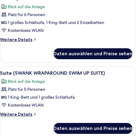
Fotos
SUITE)
Blick auf die Anlage
für
Platz für 6 Personen
Pool
Super
1 großes Schlafsofa, 1 King-Bett und 2 Einzelbetten
Villa
Kostenloses WLAN
anzeigen
Weitere
Weitere Details
Details
für
Daten auswählen und Preise sehen
Pool
Super
Villa
Alle
Ein ordentlich bezogenes Bett mit ei
6
Suite (SWANK WRAPAROUND SWIM UP SUITE)
Fotos
Blick auf die Anlage
für
Platz für 5 Personen
Suite
(SWANK
1 King-Bett und 1 großes Schlafsofa
WRAPAROUND
Kostenloses WLAN
SWIM
Weitere
Weitere Details
UP
Details
SUITE)
für
Daten auswählen und Preise sehen
Suite
anzeigen
(SWANK