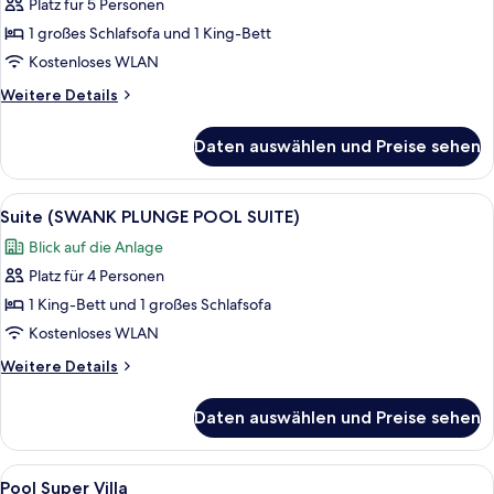
Platz für 5 Personen
Suite
(FLAT
1 großes Schlafsofa und 1 King-Bett
SWIM
Kostenloses WLAN
UP
Weitere
Weitere Details
SUITE)
Details
anzeigen
für
Daten auswählen und Preise sehen
Suite
(FLAT
SWIM
Alle
Ein modernes Interieur mit Pool, Sitz
6
UP
Suite (SWANK PLUNGE POOL SUITE)
Fotos
SUITE)
Blick auf die Anlage
für
Platz für 4 Personen
Suite
(SWANK
1 King-Bett und 1 großes Schlafsofa
PLUNGE
Kostenloses WLAN
POOL
Weitere
Weitere Details
SUITE)
Details
anzeigen
für
Daten auswählen und Preise sehen
Suite
(SWANK
PLUNGE
Alle
Ein modernes Gebäude mit weißer Fas
6
POOL
Pool Super Villa