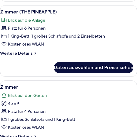
WRAPAROUND
Alle
Ein Gebäude mit einer ananasförmige
6
SWIM
Zimmer (THE PINEAPPLE)
Fotos
UP
Blick auf die Anlage
SUITE)
für
Platz für 6 Personen
Zimmer
(THE
1 King-Bett, 1 großes Schlafsofa und 2 Einzelbetten
PINEAPPLE)
Kostenloses WLAN
anzeigen
Weitere
Weitere Details
Details
für
Daten auswählen und Preise sehen
Zimmer
(THE
PINEAPPLE)
Alle
Hochwertige Bettwaren, kostenlose M
4
Zimmer
Fotos
Blick auf den Garten
für
45 m²
Zimmer
anzeigen
Platz für 4 Personen
1 großes Schlafsofa und 1 King-Bett
Kostenloses WLAN
Weitere
Weitere Details