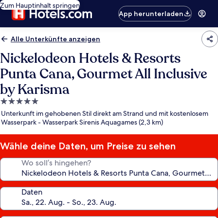
Zum Hauptinhalt springen
App herunterladen
Alle Unterkünfte anzeigen
Nickelodeon Hotels & Resorts
Punta Cana, Gourmet All Inclusive
by Karisma
5.0-
Sterne-
Unterkunft im gehobenen Stil direkt am Strand und mit kostenlosem
Unterkunft
Wasserpark - Wasserpark Sirenis Aquagames (2,3 km)
Wähle deine Daten, um Preise zu sehen
Wo soll’s hingehen?
Daten