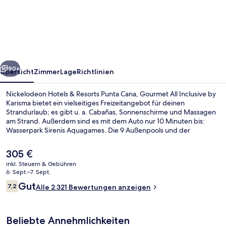
&
Resorts
Punta
Cana,
rück
Weiter
Gourmet
90+
Übersicht
Zimmer
Lage
Richtlinien
All
Nickelodeon Hotels & Resorts Punta Cana, Gourmet All Inclusive by
Inclusive
Karisma bietet ein vielseitiges Freizeitangebot für deinen
Strandurlaub; es gibt u. a. Cabañas, Sonnenschirme und Massagen
by
am Strand. Außerdem sind es mit dem Auto nur 10 Minuten bis:
Karisma
Wasserpark Sirenis Aquagames. Die 9 Außenpools und der
Wasserpark (kostenlos) versprechen Wasserspaß pur. Wenn dir eher
der Sinn nach Entspannung steht, kannst du dich im
Der
305 €
Wellnessbereich mit Tiefengewebe-Massagen, Aromatherapie und
aktuelle
inkl. Steuern & Gebühren
Reflexologie verwöhnen lassen. Zest, eins von 9 Restaurants,
Preis
6. Sept.–7. Sept.
serviert mediterrane Küche und ist zum Frühstück und Mittagessen
Ansicht von oben
beträgt
Bewertungen
geöffnet. Als weitere Highlights bietet diese Unterkunft im
Gut
7,2
Alle 2.321 Bewertungen anzeigen
305 €.
7,2 von 10.
luxuriösen Stil einen Strömungskanal, einen kostenlosen Kinderclub
und eine Strandbar. Andere Reisende lieben den Pool und das
hilfsbereite Personal.
Beliebte Annehmlichkeiten