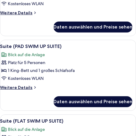
SUITE)
Kostenloses WLAN
anzeigen
Weitere
Weitere Details
Details
für
Daten auswählen und Preise sehen
Suite
(FLAT
SUITE)
Alle
Ein modernes Hotelzimmer mit einer 
3
Suite (PAD SWIM UP SUITE)
Fotos
Blick auf die Anlage
für
Platz für 5 Personen
Suite
(PAD
1 King-Bett und 1 großes Schlafsofa
SWIM
Kostenloses WLAN
UP
Weitere
Weitere Details
SUITE)
Details
anzeigen
für
Daten auswählen und Preise sehen
Suite
(PAD
SWIM
Alle
Ein modernes Hotelzimmer mit einem 
6
UP
Suite (FLAT SWIM UP SUITE)
Fotos
SUITE)
Blick auf die Anlage
für