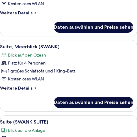
SWIM
Kostenloses WLAN
UP
Weitere
Weitere Details
SUITE)
Details
anzeigen
für
Daten auswählen und Preise sehen
Suite
(NEST
SWIM
Alle
Ein ordentlich bezogenes Bett mit ei
6
UP
Suite, Meerblick (SWANK)
Fotos
SUITE)
Blick auf den Ozean
für
Platz für 4 Personen
Suite,
Meerblick
1 großes Schlafsofa und 1 King-Bett
(SWANK)
Kostenloses WLAN
anzeigen
Weitere
Weitere Details
Details
für
Daten auswählen und Preise sehen
Suite,
Meerblick
(SWANK)
Alle
Ein ordentlich bezogenes Bett mit ei
5
Suite (SWANK SUITE)
Fotos
Blick auf die Anlage
für