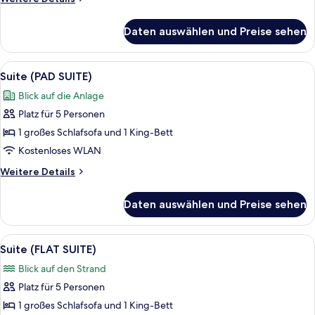
Details
für
Daten auswählen und Preise sehen
Zimmer
Alle
Ein modernes Hotelzimmer mit einer 
4
Suite (PAD SUITE)
Fotos
Blick auf die Anlage
für
Platz für 5 Personen
Suite
(PAD
1 großes Schlafsofa und 1 King-Bett
SUITE)
Kostenloses WLAN
anzeigen
Weitere
Weitere Details
Details
für
Daten auswählen und Preise sehen
Suite
(PAD
SUITE)
Alle
Ein modernes Hotelzimmer mit einem 
6
Suite (FLAT SUITE)
Fotos
Blick auf den Strand
für
Platz für 5 Personen
Suite
(FLAT
1 großes Schlafsofa und 1 King-Bett