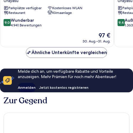
Urayasu
Urayasu
Tokyo
Tokyo
Parkplätze verfügbar
Kostenloses WLAN
Parkpl
Bay
Bay
Restaurant
Klimaanlage
Restau
Urayasu
Urayasu
9.0
9.4
Wunderbar
Auß
9,0
9,4
von
von
4.941 Bewertungen
1.36
10,
10,
Der
97 €
Wunderbar,
Außerge
Preis
4.941
1.363
30. Aug.–31. Aug.
beträgt
Bewertungen
Bewert
97 €
Ähnliche Unterkünfte vergleichen
Melde dich an, um verfügbare Rabatte und Vorteile
anzuzeigen. Mehr Prämien für noch mehr Abenteuer!
Anmelden
Jetzt kostenlos registrieren
Zur Gegend