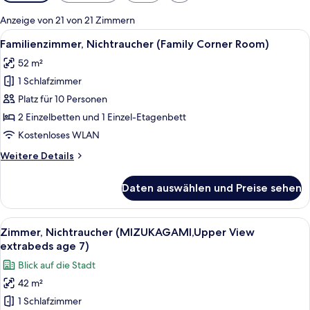
Filter
für
Anzeige von 21 von 21 Zimmern
Zimmer
Alle
Ein Hotelzimmer mit zwei Betten, eine
5
Familienzimmer, Nichtraucher (Family Corner Room)
Fotos
52 m²
für
1 Schlafzimmer
Familienzimmer,
Nichtraucher
Platz für 10 Personen
(Family
2 Einzelbetten und 1 Einzel-Etagenbett
Corner
Kostenloses WLAN
Room)
Weitere
Weitere Details
anzeigen
Details
für
Daten auswählen und Preise sehen
Familienzimmer,
Nichtraucher
(Family
Alle
Ein Hotelzimmer mit einem großen Bett
12
Corner
Zimmer, Nichtraucher (MIZUKAGAMI,Upper View
Fotos
Room)
extrabeds age 7)
für
Blick auf die Stadt
Zimmer,
42 m²
Nichtraucher
1 Schlafzimmer
(MIZUKAGAMI,Upper