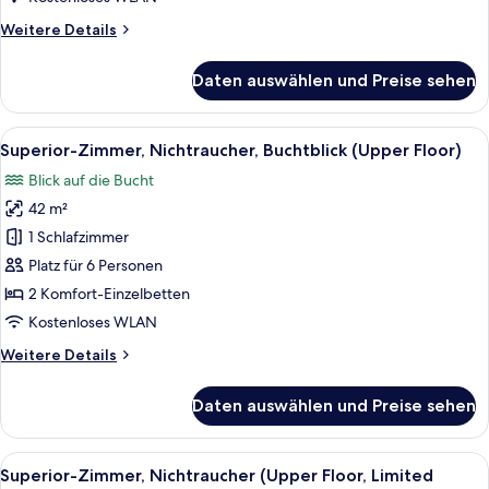
Weitere
Weitere Details
Details
für
Daten auswählen und Preise sehen
Superior-
Zimmer,
Nichtraucher,
Alle
Ein Hotelzimmer mit zwei Betten, eine
7
Stadtblick
Superior-Zimmer, Nichtraucher, Buchtblick (Upper Floor)
Fotos
Blick auf die Bucht
für
42 m²
Superior-
Zimmer,
1 Schlafzimmer
Nichtraucher,
Platz für 6 Personen
Buchtblick
2 Komfort-Einzelbetten
(Upper
Kostenloses WLAN
Floor)
Weitere
Weitere Details
anzeigen
Details
für
Daten auswählen und Preise sehen
Superior-
Zimmer,
Nichtraucher,
Alle
Ein Hotelzimmer mit zwei Betten, eine
7
Buchtblick
Superior-Zimmer, Nichtraucher (Upper Floor, Limited
Fotos