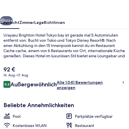
bay
rück
Weiter
122+
Übersicht
Zimmer
Lage
Richtlinien
Urayasu Brighton Hotel Tokyo bay ist gerade mal 5 Autominuten
entfernt von: Bucht von Tokio und Tokyo Disney Resort®. Nach
einer Abkühlung in den 15 Innenpools kannst du im Restaurant
Cache cache, einem von 6 Restaurants vor Ort, internationale Küche
genießen. Dieses Hotel im luxuriösen Stil bietet eine Loungebar und
Shuttle zum Freizeitpark. Anderen Reisenden gefallen das
hilfsbereite Personal und die Lage sehr gut.
Der
92 €
aktuelle
16. Aug.–17. Aug.
Preis
Bewertungen
Alle 1.041 Bewertungen
Außenbereich
Außergewöhnlich
beträgt
9,4
9,4 von 10.
anzeigen
92 €.
Beliebte Annehmlichkeiten
Pool
Parkplätze verfügbar
Kostenloses WLAN
Restaurant