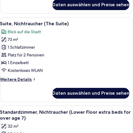
für
Daten auswählen und Preise sehen
Doppelzimmer,
Nichtraucher
(The
Alle
Ein Schlafzimmer mit Steinsturz, eine
9
3
Suite, Nichtraucher (The Suite)
Fotos
Style)
Blick auf die Stadt
für
73 m²
Suite,
Nichtraucher
1 Schlafzimmer
(The
Platz für 2 Personen
Suite)
1 Einzelbett
anzeigen
Kostenloses WLAN
Weitere
Weitere Details
Details
für
Daten auswählen und Preise sehen
Suite,
Nichtraucher
(The
Alle
Schreibtisch, Verdunkelungsvorhänge
5
Suite)
Standardzimmer, Nichtraucher (Lower Floor extra beds for
Fotos
over age 7)
für
32 m²
Standardzimmer,