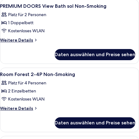
Alle
Innenbereich
1
(extra
PREMIUM DOORS View Bath sol Non-Smoking
Fotos
beds
Platz für 2 Personen
for
für
over
1 Doppelbett
PREMIUM
age
DOORS
Kostenloses WLAN
7)
View
Weitere
Weitere Details
Bath
Details
für
sol
Daten auswählen und Preise sehen
PREMIUM
Non-
DOORS
Smoking
View
Alle
Schreibtisch, Verdunkelungsvorhänge
1
anzeigen
Bath
Room Forest 2-4P Non-Smoking
Fotos
sol
Platz für 4 Personen
Non-
für
Smoking
2 Einzelbetten
Room
Forest
Kostenloses WLAN
2-
Weitere
Weitere Details
4P
Details
für
Non-
Daten auswählen und Preise sehen
Room
Smoking
Forest
anzeigen
2-
Schreibtisch, Verdunkelungsvorhänge