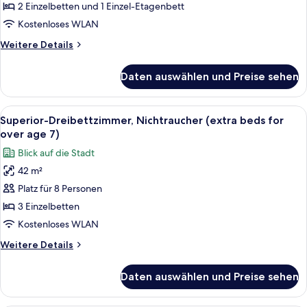
Corner
2 Einzelbetten und 1 Einzel-Etagenbett
Room)
Kostenloses WLAN
anzeigen
Weitere
Weitere Details
Details
für
Daten auswählen und Preise sehen
Familienzimmer,
Nichtraucher,
Buchtblick
Alle
Ein Hotelzimmer mit zwei Betten, eine
4
(Family
Superior-Dreibettzimmer, Nichtraucher (extra beds for
Fotos
Corner
over age 7)
Room)
für
Blick auf die Stadt
Superior-
42 m²
Dreibettzimmer,
Platz für 8 Personen
Nichtraucher
(extra
3 Einzelbetten
beds
Kostenloses WLAN
for
Weitere
Weitere Details
over
Details
age
für
Daten auswählen und Preise sehen
Superior-
7)
Dreibettzimmer,
anzeigen
Nichtraucher