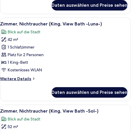
für
Daten auswählen und Preise sehen
Suite,
Nichtraucher
(Lover's)
Alle
Ein modernes Hotelzimmer mit einem gr
8
Zimmer, Nichtraucher (King, View Bath -Luna-)
Fotos
Blick auf die Stadt
für
42 m²
Zimmer,
Nichtraucher
1 Schlafzimmer
(King,
Platz für 2 Personen
View
1 King-Bett
Bath
Kostenloses WLAN
-
Weitere
Weitere Details
Luna-)
Details
anzeigen
für
Daten auswählen und Preise sehen
Zimmer,
Nichtraucher
(King,
Alle
Ein modernes Hotelzimmer mit einem gr
8
View
Zimmer, Nichtraucher (King, View Bath -Sol-)
Fotos
Bath
Blick auf die Stadt
-
für
Luna-)
52 m²
Zimmer,