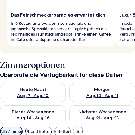
Das Feinschmeckerparadies erwartet dich
Luxuri
In 6 Restaurants werden internationale und
In jede
japanische Spezialitäten serviert. Täglich gibt es ein
flausch
reichhaltiges Frühstücksangebot. Trinke einen Kaffee
Verdunk
im Café oder entspanne dich an der Bar.
Schlaf i
Zimmeroptionen
Überprüfe die Verfügbarkeit für diese Daten
Überprüfe die Verfügbarkeit für heute Nacht, Aug. 9 - Aug. 10
Überprüfe die Verfügbarkeit fü
Heute Nacht
Morgen
Aug. 9 - Aug. 10
Aug. 10 - Aug. 11
Überprüfe die Verfügbarkeit für dieses Wochenende, Aug. 14 -
Überprüfe die Verfügbarkeit f
Dieses Wochenende
Nächstes Wochenende
Aug. 14 - Aug. 16
Aug. 21 - Aug. 23
Verfügbare
Alle Zimmer
Über 3 Betten
2 Betten
1 Bett