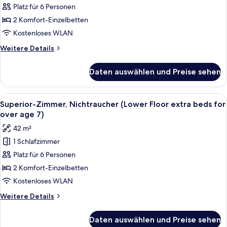
View
Platz für 6 Personen
extrabeds
2 Komfort-Einzelbetten
age
Kostenloses WLAN
7)
Weitere
Weitere Details
anzeigen
Details
für
Daten auswählen und Preise sehen
Zimmer,
Nichtraucher
(MIZUKAGAMI,Upper
Alle
Ein Hotelzimmer mit einem großen Bett
6
View
Superior-Zimmer, Nichtraucher (Lower Floor extra beds for
Fotos
extrabeds
over age 7)
age
für
42 m²
7)
Superior-
1 Schlafzimmer
Zimmer,
Platz für 6 Personen
Nichtraucher
(Lower
2 Komfort-Einzelbetten
Floor
Kostenloses WLAN
extra
Weitere
Weitere Details
beds
Details
for
für
Daten auswählen und Preise sehen
Superior-
over