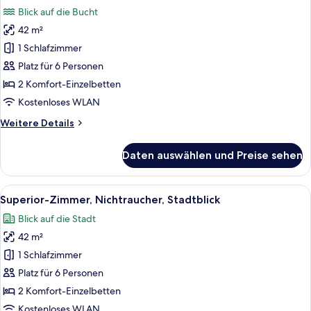
Fotos
Bath)
Blick auf die Bucht
für
42 m²
Superior-
Zimmer,
1 Schlafzimmer
Nichtraucher,
Platz für 6 Personen
Buchtblick
2 Komfort-Einzelbetten
anzeigen
Kostenloses WLAN
Weitere
Weitere Details
Details
für
Daten auswählen und Preise sehen
Superior-
Zimmer,
Nichtraucher,
Alle
Ein Hotelzimmer mit großem Fenster, da
5
Buchtblick
Superior-Zimmer, Nichtraucher, Stadtblick
Fotos
Blick auf die Stadt
für
42 m²
Superior-
Zimmer,
1 Schlafzimmer
Nichtraucher,
Platz für 6 Personen
Stadtblick
2 Komfort-Einzelbetten
anzeigen
Kostenloses WLAN