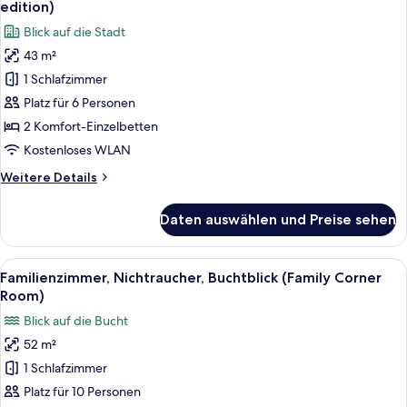
(Upper
edition)
Floor)
für
Blick auf die Stadt
Superior-
43 m²
Zimmer,
1 Schlafzimmer
Nichtraucher
(Upper
Platz für 6 Personen
Floor,
2 Komfort-Einzelbetten
Limited
Kostenloses WLAN
edition)
Weitere
Weitere Details
anzeigen
Details
für
Daten auswählen und Preise sehen
Superior-
Zimmer,
Nichtraucher
Alle
Ein Hotelzimmer mit zwei Betten, eine
6
(Upper
Familienzimmer, Nichtraucher, Buchtblick (Family Corner
Fotos
Floor,
Room)
Limited
für
Blick auf die Bucht
edition)
Familienzimmer,
52 m²
Nichtraucher,
1 Schlafzimmer
Buchtblick
(Family
Platz für 10 Personen