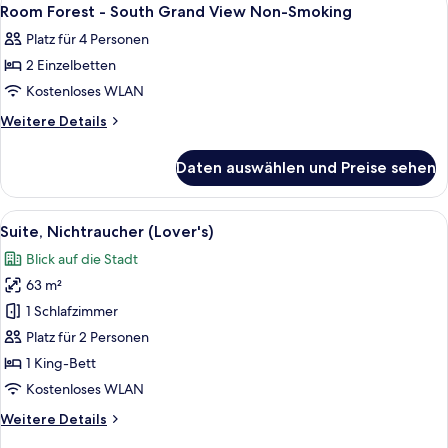
Alle
1
4P
Room Forest - South Grand View Non-Smoking
Fotos
Non-
Platz für 4 Personen
Smoking
für
2 Einzelbetten
Room
Forest
Kostenloses WLAN
-
Weitere
Weitere Details
South
Details
für
Grand
Daten auswählen und Preise sehen
Room
View
Forest
Non-
-
Alle
Ein modernes Wohnzimmer mit einem r
9
Smoking
South
Suite, Nichtraucher (Lover's)
Fotos
Grand
anzeigen
Blick auf die Stadt
View
für
Non-
63 m²
Suite,
Smoking
Nichtraucher
1 Schlafzimmer
(Lover's)
Platz für 2 Personen
anzeigen
1 King-Bett
Kostenloses WLAN
Weitere
Weitere Details
Details