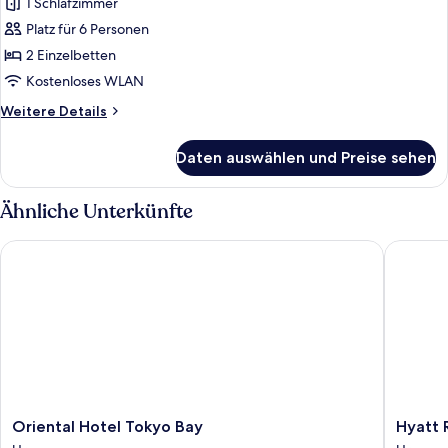
1 Schlafzimmer
Nichtraucher
Platz für 6 Personen
(Lower
Floor
2 Einzelbetten
extra
Kostenloses WLAN
beds
Weitere
Weitere Details
for
Details
over
für
Daten auswählen und Preise sehen
Standardzimmer,
age
Nichtraucher
7)
(Lower
Ähnliche Unterkünfte
anzeigen
Floor
extra
Oriental Hotel Tokyo Bay
Hyatt Re
beds
for
over
age
7)
Oriental
Hyatt
Oriental Hotel Tokyo Bay
Hyatt 
Hotel
Regenc