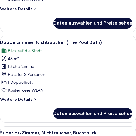
Weitere
Weitere Details
Details
für
Daten auswählen und Preise sehen
Familienzimmer,
Nichtraucher
Alle
Ein modernes Badezimmer mit einer gr
9
Doppelzimmer, Nichtraucher (The Pool Bath)
Fotos
Blick auf die Stadt
für
48 m²
Doppelzimmer,
Nichtraucher
1 Schlafzimmer
(The
Platz für 2 Personen
Pool
1 Doppelbett
Bath)
Kostenloses WLAN
anzeigen
Weitere
Weitere Details
Details
für
Daten auswählen und Preise sehen
Doppelzimmer,
Nichtraucher
(The
Alle
Ein Hotelzimmer mit zwei grossen Bette
9
Pool
Superior-Zimmer, Nichtraucher, Buchtblick