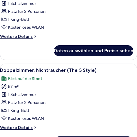
Nichtraucher
1 Schlafzimmer
(King,
Platz für 2 Personen
View
1 King-Bett
Bath
Kostenloses WLAN
-
Weitere
Weitere Details
Sol-)
Details
anzeigen
für
Daten auswählen und Preise sehen
Zimmer,
Nichtraucher
(King,
Alle
Ein modernes Badezimmer mit Badewan
7
View
Doppelzimmer, Nichtraucher (The 3 Style)
Fotos
Bath
Blick auf die Stadt
-
für
Sol-)
57 m²
Doppelzimmer,
Nichtraucher
1 Schlafzimmer
(The
Platz für 2 Personen
3
1 King-Bett
Style)
Kostenloses WLAN
anzeigen
Weitere
Weitere Details
Details