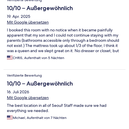
Verifizierte Bewertung
10/10 – Außergewöhnlich
19. Apr. 2025
Mit Google übersetzen
I booked this room with no notice when it became painfully
apparent that my son and I could not continue staying with my
parents (bathrooms accessible only through a bedroom should
not exist.) The mattress took up about 1/3 of the floor, I think it
was a queen and we slept great on it. No dresser or closet, but
there was a shelving unit and hooks with a handful of hangers.
CHRIS, Aufenthalt von 5 Nächten
The bathroom was a typical Korean setup - no separate
shower/bath and drain on the floor - but the toilet was
thoughtfully curtained off so that it and the towels wouldn’t get
Verifizierte Bewertung
wet. Don’t worry, they give you bathroom slippers and the wet
floor magically dries overnight. The staff came in every day to
10/10 – Außergewöhnlich
make our bed, refill the filtered water, and replace the towels.
16. Juli 2026
Loved the property, a traditional Korean hanok home converted
into a lodge. Through the building entrance, you walk into a
Mit Google übersetzen
small courtyard with a tree and some seating. You take off your
The best location in all of Seoul! Staff made sure we had
shoes before going through the door to the checkin desk; there
everything we needed.
are lockers for the shoes and it’s actually very nice to walk
through the hallways and common spaces without worrying
Michael, Aufenthalt von 7 Nächten
about tracking in dirt. There are rooms with traditional mats and
tea tables and floor seating; I think it was a tea house during the