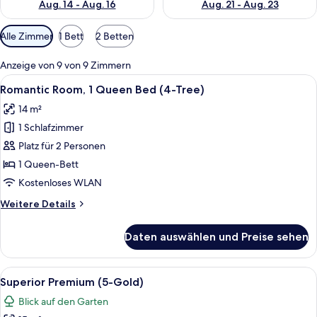
Aug. 14 - Aug. 16
Aug. 21 - Aug. 23
Verfügbare
Alle Zimmer
1 Bett
2 Betten
Filter
für
Anzeige von 9 von 9 Zimmern
Zimmer
Alle
Ein Bett mit weißer Bettwäsche, ein W
8
Romantic Room, 1 Queen Bed (4-Tree)
Fotos
14 m²
für
1 Schlafzimmer
Romantic
Room,
Platz für 2 Personen
1
1 Queen-Bett
Queen
Kostenloses WLAN
Bed
Weitere
Weitere Details
(4-
Details
Tree)
für
Daten auswählen und Preise sehen
Romantic
anzeigen
Room,
1
Alle
Ein kleiner, gemütlicher Raum mit sc
10
Queen
Superior Premium (5-Gold)
Fotos
Bed
Blick auf den Garten
(4-
für