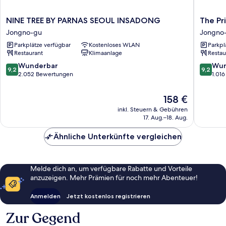
NINE
The
NINE TREE BY PARNAS SEOUL INSADONG
The Pr
TREE
Prima
Jongno-gu
Jongno
BY
Hotel
Parkplätze verfügbar
Kostenloses WLAN
Parkpl
PARNAS
Jongno
Restaurant
Klimaanlage
Restau
SEOUL
Jongno
INSADONG
gu
9.2
9.2
Wunderbar
Wun
9,2
9,2
Jongno-
von
von
2.052 Bewertungen
1.01
gu
10,
10,
Wunderbar,
Wunder
Der
158 €
2.052
1.016
Preis
inkl. Steuern & Gebühren
Bewertungen
Bewert
beträgt
17. Aug.–18. Aug.
158 €
Ähnliche Unterkünfte vergleichen
Melde dich an, um verfügbare Rabatte und Vorteile
anzuzeigen. Mehr Prämien für noch mehr Abenteuer!
Anmelden
Jetzt kostenlos registrieren
Zur Gegend