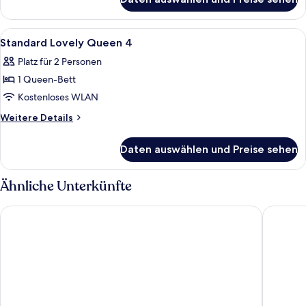
Comfort
View
Queen
anzeigen
6
Alle
Ein Zimmer mit einem Bett, Kissen, ei
9
-
Standard Lovely Queen 4
Fotos
Garden
Platz für 2 Personen
View
für
1 Queen-Bett
Standard
Lovely
Kostenloses WLAN
Queen
Weitere
Weitere Details
4
Details
für
anzeigen
Daten auswählen und Preise sehen
Standard
Lovely
Queen
Ähnliche Unterkünfte
4
NINE TREE BY PARNAS SEOUL INSADONG
The Prim