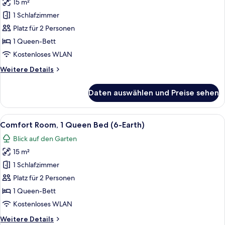
Tree)
15 m²
Superior
Premium
1 Schlafzimmer
(5-
Platz für 2 Personen
Gold)
1 Queen-Bett
anzeigen
Kostenloses WLAN
Weitere
Weitere Details
Details
für
Daten auswählen und Preise sehen
Superior
Premium
(5-
Alle
Ein Schlafzimmer mit einem Bett, ein
14
Gold)
Comfort Room, 1 Queen Bed (6-Earth)
Fotos
Blick auf den Garten
für
15 m²
Comfort
Room,
1 Schlafzimmer
1
Platz für 2 Personen
Queen
1 Queen-Bett
Bed
Kostenloses WLAN
(6-
Weitere
Weitere Details
Earth)