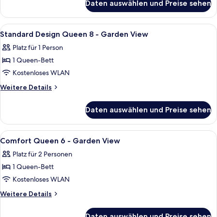
Daten auswählen und Preise sehen
Familienzimmer,
2 Doppelbetten,
Blick
Alle
Ein Schlafzimmer mit einem Einzelbet
12
auf
Standard Design Queen 8 - Garden View
Fotos
den
Platz für 1 Person
Innenhof
für
1 Queen-Bett
Standard
Design
Kostenloses WLAN
Queen
Weitere
Weitere Details
8
Details
für
-
Daten auswählen und Preise sehen
Standard
Garden
Design
View
Queen
Alle
Ein Schlafzimmer mit Bett, Nachttisch,
13
anzeigen
8
Comfort Queen 6 - Garden View
Fotos
-
Platz für 2 Personen
Garden
für
View
1 Queen-Bett
Comfort
Queen
Kostenloses WLAN
6
Weitere
Weitere Details
-
Details
für
Garden
Daten auswählen und Preise sehen