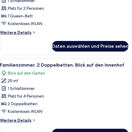
Room,
1 Schlafzimmer
1
Platz für 2 Personen
Queen
1 Queen-Bett
Bed
Kostenloses WLAN
(8-
Weitere
Weitere Details
Nothingness)
Details
anzeigen
für
Daten auswählen und Preise sehen
Design
Room,
1
Alle
Familienzimmer, 2 Doppelbetten, Blic
24
Queen
Familienzimmer, 2 Doppelbetten, Blick auf den Innenhof
Fotos
Bed
Blick auf den Garten
(8-
für
Nothingness)
25 m²
Familienzimmer,
2 Doppelbetten,
1 Schlafzimmer
Blick
Platz für 4 Personen
auf
2 Doppelbetten
den
Kostenloses WLAN
Innenhof
Weitere
Weitere Details
anzeigen
Details
für