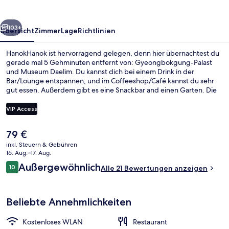
rück
Weiter
103+
Übersicht
Zimmer
Lage
Richtlinien
HanokHanok ist hervorragend gelegen, denn hier übernachtest du
gerade mal 5 Gehminuten entfernt von: Gyeongbokgung-Palast
und Museum Daelim. Du kannst dich bei einem Drink in der
Bar/Lounge entspannen, und im Coffeeshop/Café kannst du sehr
gut essen. Außerdem gibt es eine Snackbar and einen Garten. Die
öffentlichen Verkehrsmittel sind nur einen kurzen Fußmarsch
entfernt: Zur Station Gyeongbokgung sind es 3 Minuten und zur
VIP Access
Station Gwanghwamun 8 Minuten.
Der
79 €
Familienzimmer, 2 Doppelbetten, Blick
aktuelle
inkl. Steuern & Gebühren
Preis
16. Aug.–17. Aug.
beträgt
Bewertungen
Außergewöhnlich
10
Alle 21 Bewertungen anzeigen
79 €.
10 von 10.
Beliebte Annehmlichkeiten
Kostenloses WLAN
Restaurant