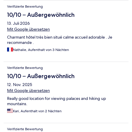
day. The place was 50 ft away from the busy food street and
Verifizierte Bewertung
around the corner from a famous samgetang restaurant. Our
10/10 – Außergewöhnlich
host Cathie was lovely and super helpful and spoke English. And
always accessible and responsive on WhatsApp. We loved our
13. Juli 2026
stay here!
Mit Google übersetzen
Charmant hôtel très bien situé calme accueil adorable . Je
recommande .
Nathalie, Aufenthalt von 3 Nächten
Verifizierte Bewertung
10/10 – Außergewöhnlich
12. Nov. 2025
Mit Google übersetzen
Really good location for viewing palaces and hiking up
mountains.
Kari, Aufenthalt von 2 Nächten
Verifizierte Bewertung