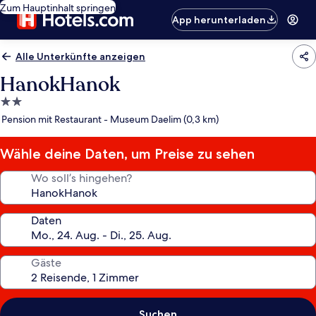
Zum Hauptinhalt springen
App herunterladen
Alle Unterkünfte anzeigen
HanokHanok
2.0-
Sterne-
Pension mit Restaurant - Museum Daelim (0,3 km)
Unterkunft
Wähle deine Daten, um Preise zu sehen
Wo soll’s hingehen?
Daten
Gäste
Suchen