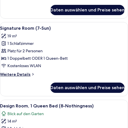
Details
anzeigen
für
Daten auswählen und Preise sehen
Comfort
Room,
1
Alle
Ein Zimmer mit einem Bett, einem Reg
10
Queen
Signature Room (7-Sun)
Fotos
Bed
19 m²
(6-
für
Earth)
1 Schlafzimmer
Signature
Room
Platz für 2 Personen
(7-
1 Doppelbett ODER 1 Queen-Bett
Sun)
Kostenloses WLAN
anzeigen
Weitere
Weitere Details
Details
für
Daten auswählen und Preise sehen
Signature
Room
(7-
Alle
Ein kleiner, gemütlicher Raum mit Hol
12
Sun)
Design Room, 1 Queen Bed (8-Nothingness)
Fotos
Blick auf den Garten
für
14 m²
Design