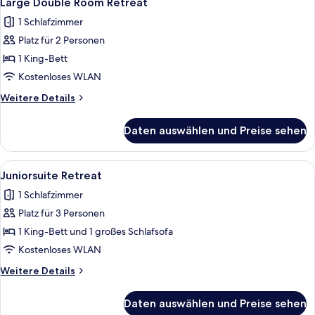
Large Double Room Retreat
Fotos
1 Schlafzimmer
für
Platz für 2 Personen
Large
Double
1 King-Bett
Room
Kostenloses WLAN
Retreat
Weitere
Weitere Details
anzeigen
Details
für
Daten auswählen und Preise sehen
Large
Double
Room
Alle
Ein helles Hotelzimmer mit einem groß
7
Retreat
Juniorsuite Retreat
Fotos
1 Schlafzimmer
für
Platz für 3 Personen
Juniorsuite
Retreat
1 King-Bett und 1 großes Schlafsofa
anzeigen
Kostenloses WLAN
Weitere
Weitere Details
Details
für
Daten auswählen und Preise sehen
Juniorsuite