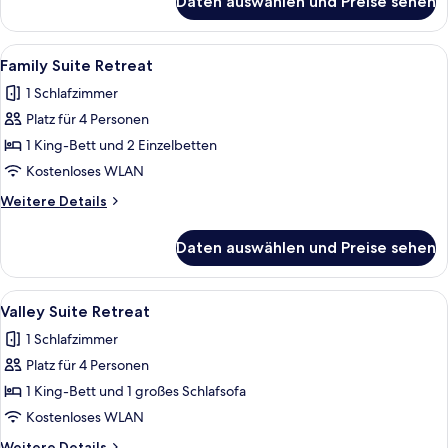
Daten auswählen und Preise sehen
Juniorsuite
XL
Retreat
Alle
Ein Hotelzimmer mit einem großen Bet
6
Family Suite Retreat
Fotos
1 Schlafzimmer
für
Platz für 4 Personen
Family
Suite
1 King-Bett und 2 Einzelbetten
Retreat
Kostenloses WLAN
anzeigen
Weitere
Weitere Details
Details
für
Daten auswählen und Preise sehen
Family
Suite
Retreat
Alle
Ein modernes Wohnzimmer mit einer Co
9
Valley Suite Retreat
Fotos
1 Schlafzimmer
für
Platz für 4 Personen
Valley
Suite
1 King-Bett und 1 großes Schlafsofa
Retreat
Kostenloses WLAN
anzeigen
Weitere
Weitere Details