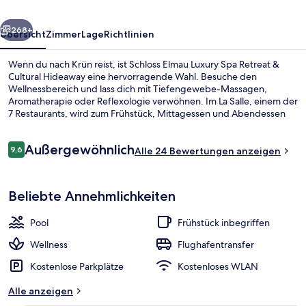
&
rück
Weiter
Cultural
268+
Übersicht
Zimmer
Lage
Richtlinien
Hideaway
Wenn du nach Krün reist, ist Schloss Elmau Luxury Spa Retreat &
Cultural Hideaway eine hervorragende Wahl. Besuche den
Wellnessbereich und lass dich mit Tiefengewebe-Massagen,
Aromatherapie oder Reflexologie verwöhnen. Im La Salle, einem der
7 Restaurants, wird zum Frühstück, Mittagessen und Abendessen
internationale Küche serviert. Als weitere Highlights bietet dieses
Hotel im luxuriösen Stil 5 Außenpools, einen Innenpool und einen
Bewertungen
Außergewöhnlich
rund um die Uhr geöffneten Fitnessbereich.
9,6
Alle 24 Bewertungen anzeigen
9,6 von 10.
Behandlungsräume für Paare, Sauna,
Beliebte Annehmlichkeiten
Pool
Frühstück inbegriffen
Wellness
Flughafentransfer
Kostenlose Parkplätze
Kostenloses WLAN
Alle anzeigen