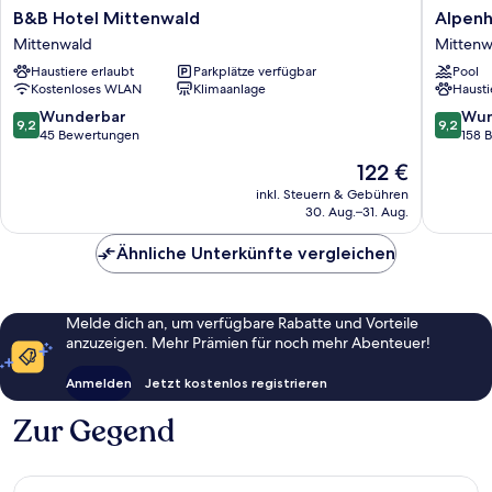
B&B
Alpenho
B&B Hotel Mittenwald
Alpenh
Hotel
Rieger
Mittenwald
Mittenw
Mittenwald
Mittenw
Haustiere erlaubt
Parkplätze verfügbar
Pool
Mittenwald
Kostenloses WLAN
Klimaanlage
Hausti
9.2
9.2
Wunderbar
Wun
9,2
9,2
von
von
45 Bewertungen
158 
10,
10,
Der
122 €
Wunderbar,
Wunder
Preis
45
158
inkl. Steuern & Gebühren
beträgt
30. Aug.–31. Aug.
Bewertungen
Bewert
122 €
Ähnliche Unterkünfte vergleichen
Melde dich an, um verfügbare Rabatte und Vorteile
anzuzeigen. Mehr Prämien für noch mehr Abenteuer!
Anmelden
Jetzt kostenlos registrieren
Zur Gegend