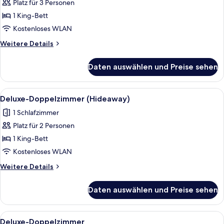
Platz für 3 Personen
Juniorsuite
Deluxe
1 King-Bett
Hideaway
Kostenloses WLAN
anzeigen
Weitere
Weitere Details
Details
für
Daten auswählen und Preise sehen
Juniorsuite
Deluxe
Hideaway
Alle
Ein Hotelzimmer mit einem großen Bett
5
Deluxe-Doppelzimmer (Hideaway)
Fotos
1 Schlafzimmer
für
Platz für 2 Personen
Deluxe-
Doppelzimmer
1 King-Bett
(Hideaway)
Kostenloses WLAN
anzeigen
Weitere
Weitere Details
Details
für
Daten auswählen und Preise sehen
Deluxe-
Doppelzimmer
(Hideaway)
Alle
Ein Hotelzimmer mit großem Fenster, e
7
Deluxe-Doppelzimmer