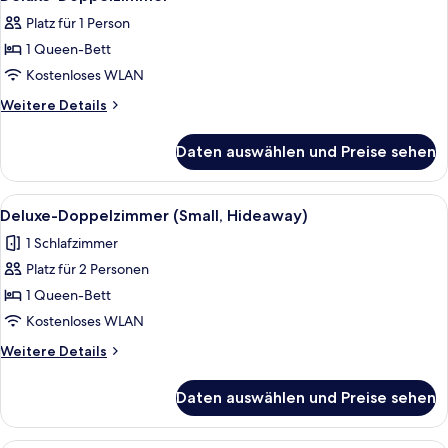
Fotos
Platz für 1 Person
für
1 Queen-Bett
Deluxe-
Doppelzimmer
Kostenloses WLAN
anzeigen
Weitere
Weitere Details
Details
für
Daten auswählen und Preise sehen
Deluxe-
Doppelzimmer
Alle
Ein Hotelzimmer mit Bett, Stuhl, Tisc
3
Deluxe-Doppelzimmer (Small, Hideaway)
Fotos
1 Schlafzimmer
für
Platz für 2 Personen
Deluxe-
Doppelzimmer
1 Queen-Bett
(Small,
Kostenloses WLAN
Hideaway)
Weitere
Weitere Details
anzeigen
Details
für
Daten auswählen und Preise sehen
Deluxe-
Doppelzimmer
(Small,
Ein Hotelzimmer mit einem großen Be