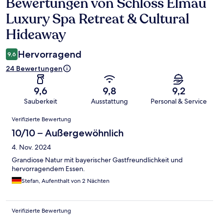
Bewertungen von Schloss Elmau
Bewertungen
Luxury Spa Retreat & Cultural
Hideaway
Hervorragend
9,6
24 Bewertungen
9,6
9,8
9,2
Sauberkeit
Ausstattung
Personal & Service
Bewertungen
Verifizierte Bewertung
10/10 – Außergewöhnlich
4. Nov. 2024
Grandiose Natur mit bayerischer Gastfreundlichkeit und
hervorragendem Essen.
Stefan, Aufenthalt von 2 Nächten
Verifizierte Bewertung