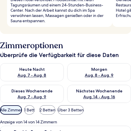
Tagungsräumen und einem 24-Stunden-Business-
Restaura
Center. Nach der Arbeit kannst du dich im Spa
Hotel gi
verwöhnen lassen, Massagen genießen oder in der
Erfrisc
Sauna entspannen.
Zimmeroptionen
Überprüfe die Verfügbarkeit für diese Daten
Überprüfe die Verfügbarkeit für heute Nacht, Aug. 7 - Aug. 8.
Überprüfe die Verfügbarkeit f
Heute Nacht
Morgen
Aug. 7 - Aug. 8
Aug. 8 - Aug. 9
Überprüfe die Verfügbarkeit für dieses Wochenende, Aug. 7 - 
Überprüfe die Verfügbarkeit f
Dieses Wochenende
Nächstes Wochenende
Aug. 7 - Aug. 9
Aug. 14 - Aug. 16
Verfügbare
Alle Zimmer
1 Bett
2 Betten
Über 3 Betten
Filter
für
Anzeige von 14 von 14 Zimmern
Zimmer
Alle
Large Double Room Retreat | Schreibt
4