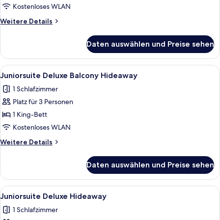
Retreat
Kostenloses WLAN
anzeigen
Weitere
Weitere Details
Details
für
Daten auswählen und Preise sehen
Juniorsuite
XXL
Retreat
Alle
Ein Hotelzimmer mit einem großen Bett
5
Juniorsuite Deluxe Balcony Hideaway
Fotos
1 Schlafzimmer
für
Platz für 3 Personen
Juniorsuite
Deluxe
1 King-Bett
Balcony
Kostenloses WLAN
Hideaway
Weitere
Weitere Details
anzeigen
Details
für
Daten auswählen und Preise sehen
Juniorsuite
Deluxe
Balcony
Alle
Ein Hotelzimmer mit einem Bett, einem
8
Hideaway
Juniorsuite Deluxe Hideaway
Fotos
1 Schlafzimmer
für