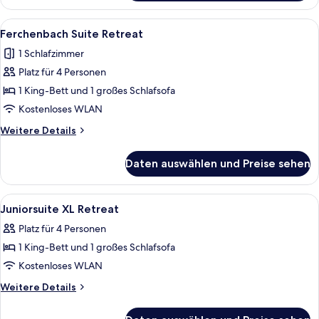
Retreat
Alle
Ferchenbach Suite Retreat | Schreibti
4
Ferchenbach Suite Retreat
Fotos
1 Schlafzimmer
für
Platz für 4 Personen
Ferchenbach
Suite
1 King-Bett und 1 großes Schlafsofa
Retreat
Kostenloses WLAN
anzeigen
Weitere
Weitere Details
Details
für
Daten auswählen und Preise sehen
Ferchenbach
Suite
Retreat
Alle
Ein modernes Wohnzimmer mit einer C
2
Juniorsuite XL Retreat
Fotos
Platz für 4 Personen
für
1 King-Bett und 1 großes Schlafsofa
Juniorsuite
XL
Kostenloses WLAN
Retreat
Weitere
Weitere Details
anzeigen
Details
für