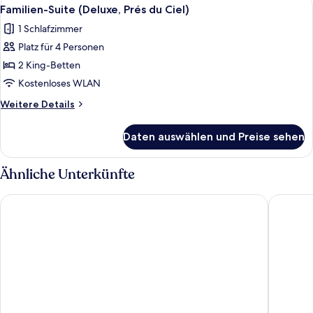
Alle
7
Hideaway)
Familien-Suite (Deluxe, Prés du Ciel)
Fotos
1 Schlafzimmer
für
Platz für 4 Personen
Familien-
Suite
2 King-Betten
(Deluxe,
Kostenloses WLAN
Prés
Weitere
Weitere Details
du
Details
Ciel)
für
Daten auswählen und Preise sehen
Familien-
anzeigen
Suite
(Deluxe,
Ähnliche Unterkünfte
Prés
du
B&B Hotel Mittenwald
Alpenhot
Ciel)