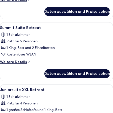
Details
für
Daten auswählen und Preise sehen
Valley
Suite
Retreat
Alle
Ein Schlafzimmer mit einem großen Be
12
Summit Suite Retreat
Fotos
1 Schlafzimmer
für
Platz für 5 Personen
Summit
Suite
1 King-Bett und 2 Einzelbetten
Retreat
Kostenloses WLAN
anzeigen
Weitere
Weitere Details
Details
für
Daten auswählen und Preise sehen
Summit
Suite
Retreat
Alle
Ein geräumiges Wohnzimmer mit rotem 
8
Juniorsuite XXL Retreat
Fotos
1 Schlafzimmer
für
Platz für 4 Personen
Juniorsuite
XXL
1 großes Schlafsofa und 1 King-Bett