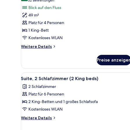
(32
32 Bewertungen
Suite,
Bewertungen)
Blick auf den Fluss
1
49 m²
Schlafzimmer
Platz für 4 Personen
(King
1 King-Bett
bed
Kostenloses WLAN
w/view)
anzeigen
Weitere
Weitere Details
Details
für
Preise anzeige
Suite,
1
Schlafzimmer
Alle
Suite, 2 Schlafzimmer (2 King
9
(King
Suite, 2 Schlafzimmer (2 King beds)
Fotos
bed
2 Schlafzimmer
w/view)
für
Platz für 6 Personen
Suite,
2 Schlafzimmer
2 King-Betten und 1 großes Schlafsofa
(2
Kostenloses WLAN
King
Weitere
Weitere Details
beds)
Details
anzeigen
für