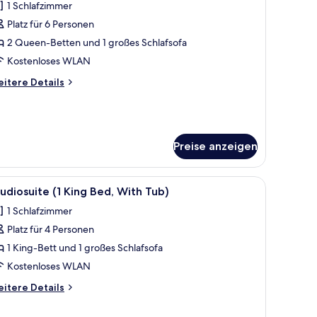
1 Schlafzimmer
ite,
Platz für 6 Personen
2 Queen-Betten und 1 großes Schlafsofa
chlafzimmer,
arrierearme
Kostenloses WLAN
adewanne
itere
itere Details
2
tails
r
ueen
ite,
eds)
nzeigen
hlafzimmer,
Preise anzeigen
rrierearme
adewanne
rhänge
er, Handtücher
le
Hochwertige Bettwaren, Zimmersafe, Schreib
7
udiosuite (1 King Bed, With Tub)
ueen
otos
ds)
1 Schlafzimmer
ür
Platz für 4 Personen
tudiosuite
1 King-Bett und 1 großes Schlafsofa
ing
Kostenloses WLAN
ed,
itere
itere Details
ith
tails
ub)
r