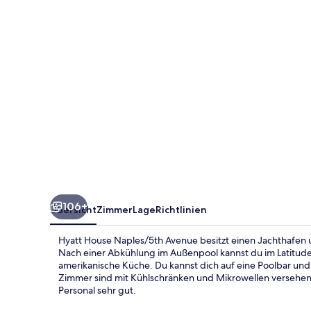
106+
Übersicht
Zimmer
Lage
Richtlinien
Hyatt House Naples/5th Avenue besitzt einen Jachthafen u
Nach einer Abkühlung im Außenpool kannst du im Latitud
amerikanische Küche. Du kannst dich auf eine Poolbar und
Zimmer sind mit Kühlschränken und Mikrowellen versehen.
Personal sehr gut.