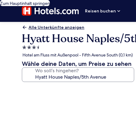
Zum Hauptinhalt springen
Reisen buchen
Alle Unterkünfte anzeigen
Hyatt House Naples/5t
3.5-
Sterne-
Hotel am Fluss mit Außenpool - Fifth Avenue South (0,1 km)
Unterkunft
Wähle deine Daten, um Preise zu sehen
Wo soll’s hingehen?
Fotogalerie
von
Hyatt
House
Naples/5th
Avenue