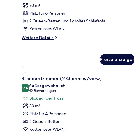
Zimmer
Bewertungen)
70 m²
(Specialty
Platz für 6 Personen
2
2 Queen-Betten und 1 großes Schlafsofa
Queen
Kostenloses WLAN
Beds
Corner
Weitere
Weitere Details
Details
Suite)
für
anzeigen
Zimmer
(Specialty
Preise anzeige
2
Queen
Alle
Hochwertige Bettwaren, Zimme
Beds
8
Standardzimmer (2 Queen w/view)
Corner
Fotos
Außergewöhnlich
Suite)
für
9,4
9,4 von 10
(42
42 Bewertungen
Standardzimmer
Bewertungen)
Blick auf den Fluss
(2
33 m²
Queen
Platz für 4 Personen
w/view)
2 Queen-Betten
anzeigen
Kostenloses WLAN