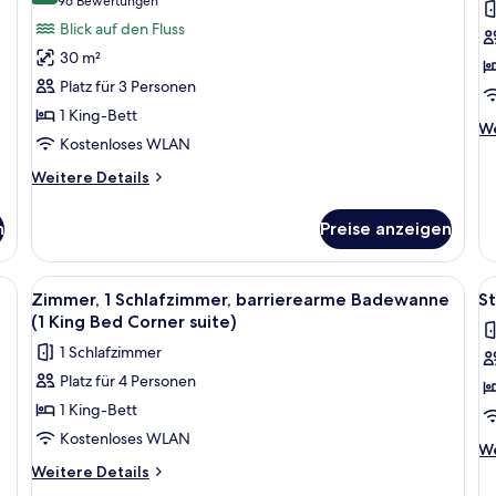
(96
96 Bewertungen
Standardzimmer
Su
Bewertungen)
Blick auf den Fluss
(King
1
30 m²
w/view)
S
Platz für 3 Personen
anzeigen
b
1 King-Bett
B
We
We
Kostenloses WLAN
(
De
fü
Q
Weitere
Weitere Details
Su
Details
B
1
für
a
Sc
n
Preise anzeigen
Standardzimmer
ba
(King
B
w/view)
 beds) | Hochwertige Bettwaren, Zimmersafe, Schreibtisch, Verdunkelungsvo
Alle
Designer-Toilettenartikel, Haartrockn
Al
(2
7
Zimmer, 1 Schlafzimmer, barrierearme Badewanne
St
Q
Fotos
F
(1 King Bed Corner suite)
Be
für
f
1 Schlafzimmer
Zimmer,
S
Platz für 4 Personen
1
(1
1 King-Bett
Schlafzimmer,
K
barrierearme
B
Kostenloses WLAN
We
We
Badewanne
W
De
Weitere
Weitere Details
(1
T
fü
Details