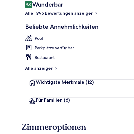
Bewertungen
Wunderbar
9,0
9,0 von 10.
Alle 1.995 Bewertungen anzeigen
Kajakfahren,
Beliebte Annehmlichkeiten
Pool
Parkplätze verfügbar
Restaurant
Alle anzeigen
Wichtigste Merkmale
(12)
Für Familien
(6)
Zimmeroptionen