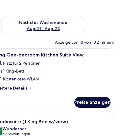
es Wochenende, Aug. 14 - Aug. 16.
Überprüfe die Verfügbarkeit für nächstes Wochenende, Aug. 2
Nächstes Wochenende
Aug. 21 - Aug. 23
Anzeige von 18 von 18 Zimmern
m Wasserhahn.
Kaffeemaschine, einer Tüte Snacks, einem Papiertuchhalter und einem Wasser
le
Ein modernes Wohnzimmer mit einer Couch, ei
3
ing One-bedroom Kitchen Suite View
otos
Platz für 2 Personen
ür
1 King-Bett
ing
ne-
Kostenloses WLAN
edroom
itere
itere Details
itchen
tails
r
uite
Preise anzeigen
ng
iew
ne-
nzeigen
edroom
unkelungsvorhänge
Schreibtisch, Verdunkelungsvorhänge
le
Studiosuite (1 King Bed w/view) | Hochwerti
10
tchen
udiosuite (1 King Bed w/view)
otos
ite
Wunderbar
ew
ür
0
9,0 von 10
(59
59 Bewertungen