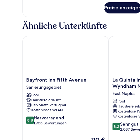
Suite,
Preise anzeige
2 Schlafzimmer
(2
King
Ähnliche Unterkünfte
beds)
Bayfront Inn Fifth Avenue
La Quinta In
Bayfront
La
Bayfront Inn Fifth Avenue
La Quinta I
Inn
Quinta
Wyndham N
Sanierungsgebiet
Fifth
Inn
East Naples
Pool
Avenue
&
Haustiere erlaubt
Sanierungsgebiet
Suites
Pool
Parkplätze verfügbar
Haustiere erl
by
Kostenloses WLAN
Kostenlose P
Wyndham
Kostenloses
8.8
Hervorragend
Naples
8,8
von
1.905 Bewertungen
8.2
Downtown
Sehr gut
8,2
10,
von
East
2.087 Bewe
Hervorragend,
10,
Naples
Der