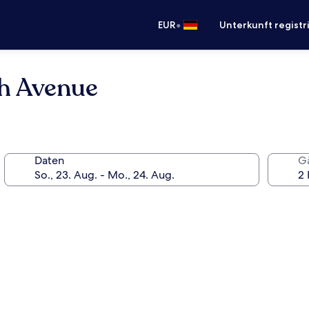
•
EUR
Unterkunft registr
h Avenue
Daten
G