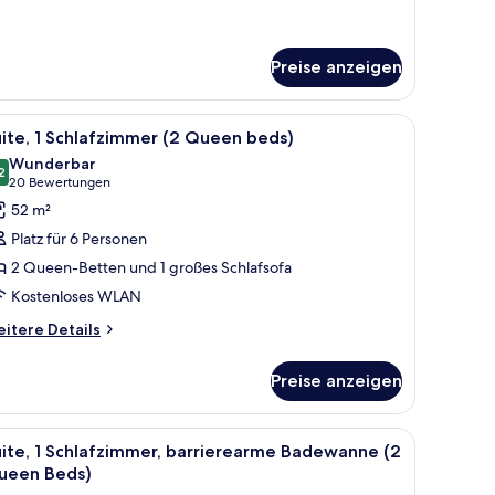
tails
r
andardzimmer,
Queen-
Preise anzeigen
tten
Schreibtisch, Verdunkelungsvorhänge
le
Hochwertige Bettwaren, Zimmersafe, Schreib
9
ite, 1 Schlafzimmer (2 Queen beds)
otos
Wunderbar
ür
2
9,2 von 10
(20
20 Bewertungen
ite,
Bewertungen)
52 m²
Platz für 6 Personen
chlafzimmer
2 Queen-Betten und 1 großes Schlafsofa
2
Kostenloses WLAN
ueen
eds)
itere
itere Details
tails
nzeigen
r
Preise anzeigen
ite,
hlafzimmer
Schreibtisch, Verdunkelungsvorhänge
le
Hochwertige Bettwaren, Zimmersafe, Schreib
8
ite, 1 Schlafzimmer, barrierearme Badewanne (2
otos
ueen
ueen Beds)
ds)
ür