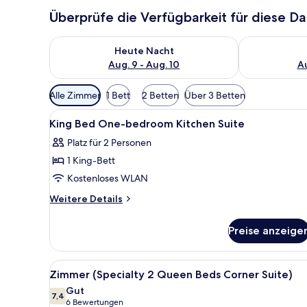
Überprüfe die Verfügbarkeit für diese D
Überprüfe die Verfügbarkeit für heute Nacht, Aug. 9
Überprüfe die
Heute Nacht
Aug. 9 - Aug. 10
Au
Verfügbare
Alle Zimmer
1 Bett
2 Betten
Über 3 Betten
Filter
Alle
Eine Küche mit blauen Fliesen
für
3
King Bed One-bedroom Kitchen Suite
Fotos
Zimmer
Platz für 2 Personen
für
1 King-Bett
King
Bed
Kostenloses WLAN
One-
Weitere
Weitere Details
bedroom
Details
für
Kitchen
Preise anzeige
King
Suite
Bed
anzeigen
One-
Alle
Zimmer (Specialty 2 Queen Bed
11
bedroom
Zimmer (Specialty 2 Queen Beds Corner Suite)
Fotos
Kitchen
Gut
Suite
für
7,4
7,4 von 10
(6
6 Bewertungen