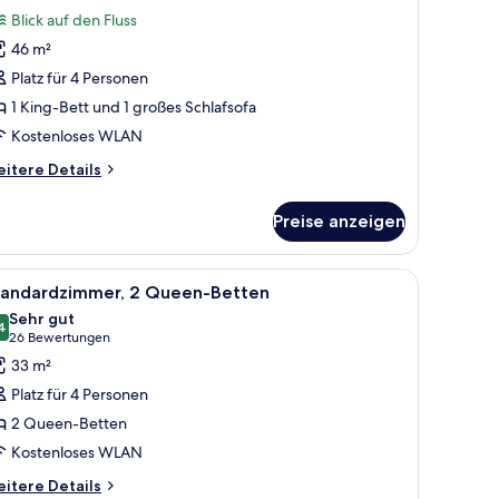
tudiosuite
Bewertungen)
Blick auf den Fluss
46 m²
ing
Platz für 4 Personen
ed
1 King-Bett und 1 großes Schlafsofa
/view)
Kostenloses WLAN
nzeigen
itere
itere Details
tails
r
Preise anzeigen
udiosuite
ng
Schreibtisch, Verdunkelungsvorhänge
le
Hochwertige Bettwaren, Zimmersafe, Schreib
7
ed
tandardzimmer, 2 Queen-Betten
otos
view)
Sehr gut
ür
4
8,4 von 10
(26
26 Bewertungen
tandardzimmer,
Bewertungen)
33 m²
 Queen-
Platz für 4 Personen
etten
2 Queen-Betten
nzeigen
Kostenloses WLAN
itere
itere Details