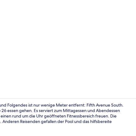
Lobby
nd Folgendes ist nur wenige Meter entfernt: Fifth Avenue South.
e 26 essen gehen. Es serviert zum Mittagessen und Abendessen
 einen rund um die Uhr geöffneten Fitnessbereich freuen. Die
Außenberei
 Anderen Reisenden gefallen der Pool und das hilfsbereite