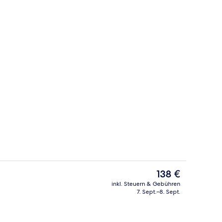
Anlegestelle
Der
138 €
aktuelle
inkl. Steuern & Gebühren
Preis
7. Sept.–8. Sept.
ch
Außenbereich
beträgt
138 €.