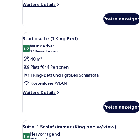
Weitere
Weitere Details
Details
für
Preise anzeige
Standardzimmer
(2
Queen
Alle
Hochwertige Bettwaren, Zimme
8
w/view)
Studiosuite (1 King Bed)
Fotos
Wunderbar
für
9,0
9,0 von 10
(37
37 Bewertungen
Studiosuite
Bewertungen)
40 m²
(1
Platz für 4 Personen
King
1 King-Bett und 1 großes Schlafsofa
Bed)
Kostenloses WLAN
anzeigen
Weitere
Weitere Details
Details
für
Preise anzeige
Studiosuite
(1
King
Alle
Hochwertige Bettwaren, Zimme
10
Bed)
Suite, 1 Schlafzimmer (King bed w/view)
Fotos
Hervorragend
für
8,6
8,6 von 10