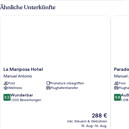
2 Schlafzimmer,
Ähnliche Unterkünfte
2
Bäder
La Mariposa Hotel
Parador 
La
Parador
La Mariposa Hotel
Parado
Mariposa
Nature
Manuel Antonio
Manuel 
Hotel
Resort
Pool
Frühstück inbegriffen
Pool
Manuel
and
Wellness
Flughafentransfer
Flugha
Antonio
Spa
Manuel
9.2
9.8
Wunderbar
Auß
9,2
9,8
Antonio
von
von
1.002 Bewertungen
1.01
10,
10,
Wunderbar,
Außerge
Der
288 €
1.002
1.018
Preis
Bewertungen
Bewert
inkl. Steuern & Gebühren
beträgt
15. Aug.–16. Aug.