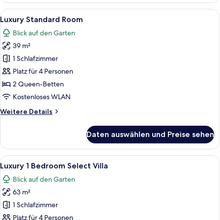
Alle
Ein geräumiges Schlafzimmer mit zwei 
8
Luxury Standard Room
Fotos
Blick auf den Garten
für
39 m²
Luxury
Standard
1 Schlafzimmer
Room
Platz für 4 Personen
anzeigen
2 Queen-Betten
Kostenloses WLAN
Weitere
Weitere Details
Details
für
Daten auswählen und Preise sehen
Luxury
Standard
Room
Alle
Ein überdachter Sitzbereich im Freie
13
Luxury 1 Bedroom Select Villa
Fotos
Blick auf den Garten
für
63 m²
Luxury
1
1 Schlafzimmer
Bedroom
Platz für 4 Personen