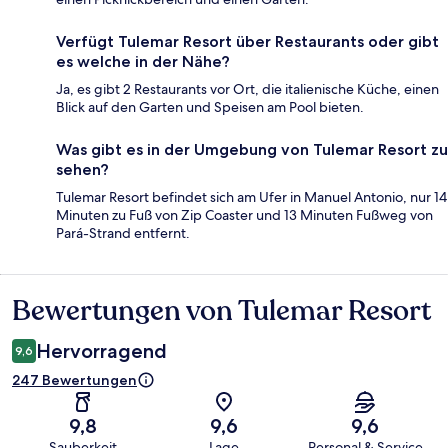
Verfügt Tulemar Resort über Restaurants oder gibt
es welche in der Nähe?
Ja, es gibt 2 Restaurants vor Ort, die italienische Küche, einen
Blick auf den Garten und Speisen am Pool bieten.
Was gibt es in der Umgebung von Tulemar Resort zu
sehen?
Tulemar Resort befindet sich am Ufer in Manuel Antonio, nur 14
Minuten zu Fuß von Zip Coaster und 13 Minuten Fußweg von
Pará-Strand entfernt.
Bewertungen von Tulemar Resort
Bewertungen
Hervorragend
9,6
247 Bewertungen
9,8
9,6
9,6
Sauberkeit
Lage
Personal & Service