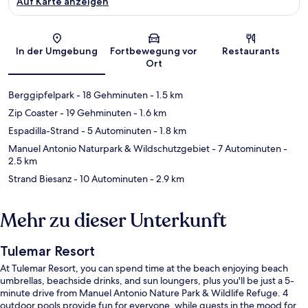
Auf Karte anzeigen
Karte
In der Umgebung
Fortbewegung vor
Restaurants
Ort
Berggipfelpark
- 18 Gehminuten
- 1.5 km
Zip Coaster
- 19 Gehminuten
- 1.6 km
Espadilla-Strand
- 5 Autominuten
- 1.8 km
Manuel Antonio Naturpark & Wildschutzgebiet
- 7 Autominuten
-
2.5 km
Strand Biesanz
- 10 Autominuten
- 2.9 km
Mehr zu dieser Unterkunft
Tulemar Resort
At Tulemar Resort, you can spend time at the beach enjoying beach
umbrellas, beachside drinks, and sun loungers, plus you'll be just a 5-
minute drive from Manuel Antonio Nature Park & Wildlife Refuge. 4
outdoor pools provide fun for everyone, while guests in the mood for