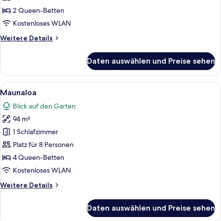
Select
2 Queen-Betten
Villa
Kostenloses WLAN
anzeigen
Weitere
Weitere Details
Details
für
Daten auswählen und Preise sehen
Luxury
1
Bedroom
Alle
Ein Balkon mit Korbstühlen und einem 
19
Select
Maunaloa
Fotos
Villa
Blick auf den Garten
für
94 m²
Maunaloa
anzeigen
1 Schlafzimmer
Platz für 8 Personen
4 Queen-Betten
Kostenloses WLAN
Weitere
Weitere Details
Details
für
Daten auswählen und Preise sehen
Maunaloa