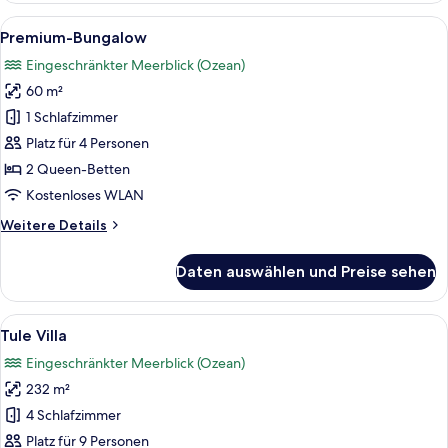
Alle
Ein Hotelzimmer mit großem Fernseher,
10
Premium-Bungalow
Fotos
Eingeschränkter Meerblick (Ozean)
für
60 m²
Premium-
Bungalow
1 Schlafzimmer
anzeigen
Platz für 4 Personen
2 Queen-Betten
Kostenloses WLAN
Weitere
Weitere Details
Details
für
Daten auswählen und Preise sehen
Premium-
Bungalow
Alle
Ein mehrstöckiges Haus mit Swimming
22
Tule Villa
Fotos
Eingeschränkter Meerblick (Ozean)
für
232 m²
Tule
Villa
4 Schlafzimmer
anzeigen
Platz für 9 Personen