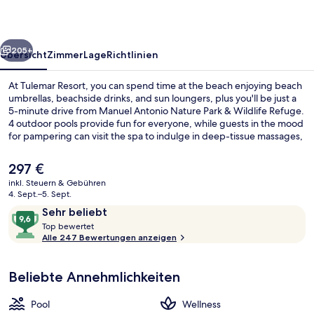
rück
Weiter
205+
Übersicht
Zimmer
Lage
Richtlinien
At Tulemar Resort, you can spend time at the beach enjoying beach
umbrellas, beachside drinks, and sun loungers, plus you'll be just a
5-minute drive from Manuel Antonio Nature Park & Wildlife Refuge.
4 outdoor pools provide fun for everyone, while guests in the mood
for pampering can visit the spa to indulge in deep-tissue massages,
body wraps, and facials. Tule Café, one of 2 restaurants, offers
ocean views and serves breakfast, lunch, and dinner. Other
Der
297 €
highlights include 2 bars/lounges, a poolside bar, and a children's
aktuelle
inkl. Steuern & Gebühren
pool. Fellow travelers love the helpful staff.
Preis
4. Sept.–5. Sept.
Maunaloa | Blick vom Balkon
beträgt
Bewertungen
9,6
Sehr beliebt
297 €.
T
von
Top bewertet
o
Alle 247 Bewertungen anzeigen
10,
p
Sehr
beliebt
Beliebte Annehmlichkeiten
b
e
w
Pool
Wellness
e