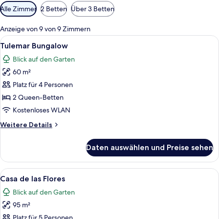
Verfügbare
Alle Zimmer
2 Betten
Über 3 Betten
Filter
für
Anzeige von 9 von 9 Zimmern
Zimmer
Alle
Ein Schlafzimmer mit zwei Betten, ei
9
Tulemar Bungalow
Fotos
Blick auf den Garten
für
60 m²
Tulemar
Bungalow
Platz für 4 Personen
anzeigen
2 Queen-Betten
Kostenloses WLAN
Weitere
Weitere Details
Details
für
Daten auswählen und Preise sehen
Tulemar
Bungalow
Alle
Eine Holzhütte mit Balkon, umgeben 
15
Casa de las Flores
Fotos
Blick auf den Garten
für
95 m²
Casa
de
Platz für 5 Personen