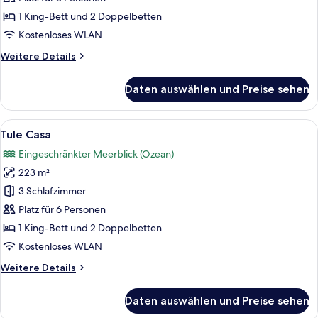
las
1 King-Bett und 2 Doppelbetten
Flores
Kostenloses WLAN
anzeigen
Weitere
Weitere Details
Details
für
Daten auswählen und Preise sehen
Casa
de
las
Alle
Ein Whirlpool auf einem Balkon mit 
14
Flores
Tule Casa
Fotos
Eingeschränkter Meerblick (Ozean)
für
223 m²
Tule
Casa
3 Schlafzimmer
anzeigen
Platz für 6 Personen
1 King-Bett und 2 Doppelbetten
Kostenloses WLAN
Weitere
Weitere Details
Details
für
Daten auswählen und Preise sehen
Tule
Casa