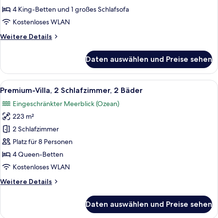
4 King-Betten und 1 großes Schlafsofa
Kostenloses WLAN
Weitere
Weitere Details
Details
für
Daten auswählen und Preise sehen
Tule
Villa
Alle
Ein großzügiger Wohnbereich mit eine
8
Premium-Villa, 2 Schlafzimmer, 2 Bäder
Fotos
Eingeschränkter Meerblick (Ozean)
für
223 m²
Premium-
Villa,
2 Schlafzimmer
2 Schlafzimmer,
Platz für 8 Personen
2
4 Queen-Betten
Bäder
Kostenloses WLAN
anzeigen
Weitere
Weitere Details
Details
für
Daten auswählen und Preise sehen
Premium-
Villa,