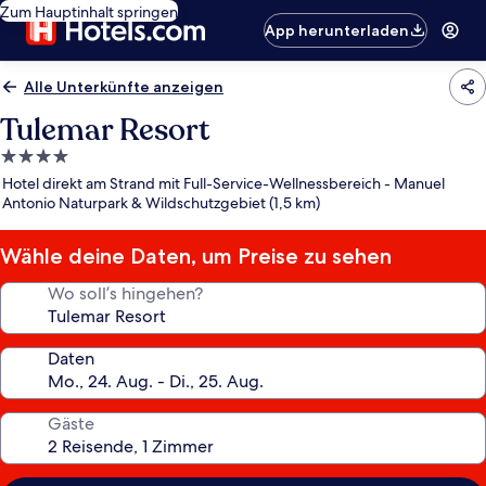
Zum Hauptinhalt springen
App herunterladen
Alle Unterkünfte anzeigen
Tulemar Resort
4.0-
Sterne-
Hotel direkt am Strand mit Full-Service-Wellnessbereich - Manuel
Unterkunft
Antonio Naturpark & Wildschutzgebiet (1,5 km)
Wähle deine Daten, um Preise zu sehen
Wo soll’s hingehen?
Daten
Gäste