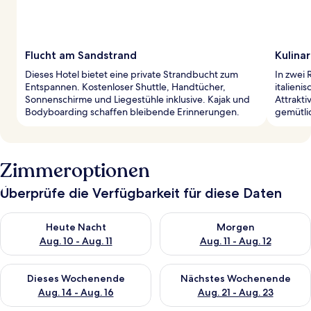
Flucht am Sandstrand
Kulinar
Dieses Hotel bietet eine private Strandbucht zum
In zwei 
Entspannen. Kostenloser Shuttle, Handtücher,
italieni
Sonnenschirme und Liegestühle inklusive. Kajak und
Attrakti
Bodyboarding schaffen bleibende Erinnerungen.
gemütli
Zimmeroptionen
Überprüfe die Verfügbarkeit für diese Daten
Überprüfe die Verfügbarkeit für heute Nacht, Aug. 10 - Aug. 11
Überprüfe die Verfügbarkeit fü
Heute Nacht
Morgen
Aug. 10 - Aug. 11
Aug. 11 - Aug. 12
Überprüfe die Verfügbarkeit für dieses Wochenende, Aug. 14 -
Überprüfe die Verfügbarkeit f
Dieses Wochenende
Nächstes Wochenende
Aug. 14 - Aug. 16
Aug. 21 - Aug. 23