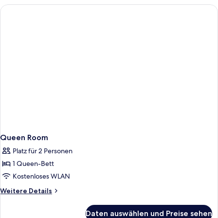
Queen-
Bett,
Verbindungszimmer
Queen Room
Platz für 2 Personen
1 Queen-Bett
Kostenloses WLAN
Weitere
Weitere Details
Details
für
Daten auswählen und Preise sehen
Queen