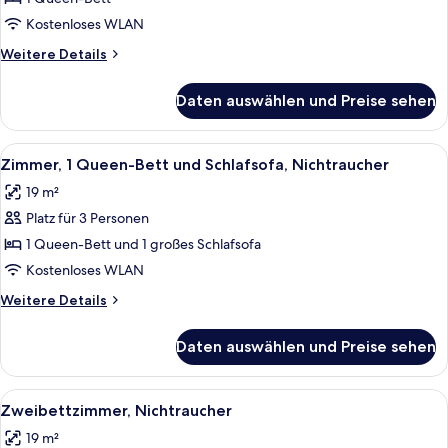
Queen-
Kostenloses WLAN
Bett,
Weitere
Weitere Details
barrierefrei,
Details
Nichtraucher
für
Daten auswählen und Preise sehen
Zimmer,
anzeigen
1
Queen-
Alle
Ein Hotelzimmer mit zwei Betten, eine
4
Bett,
Zimmer, 1 Queen-Bett und Schlafsofa, Nichtraucher
Fotos
barrierefrei,
19 m²
Nichtraucher
für
Platz für 3 Personen
Zimmer,
1 Queen-
1 Queen-Bett und 1 großes Schlafsofa
Bett
Kostenloses WLAN
und
Weitere
Weitere Details
Schlafsofa,
Details
Nichtraucher
für
Daten auswählen und Preise sehen
Zimmer,
anzeigen
1 Queen-
Bett
Alle
Ein Hotelzimmer mit zwei Betten, eine
3
und
Zweibettzimmer, Nichtraucher
Fotos
Schlafsofa,
19 m²
Nichtraucher
für