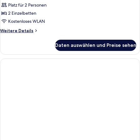
Platz für 2 Personen
Zweibettzimmer,
Nichtraucher
2 Einzelbetten
anzeigen
Kostenloses WLAN
Weitere
Weitere Details
Details
für
Daten auswählen und Preise sehen
Zweibettzimmer,
Nichtraucher