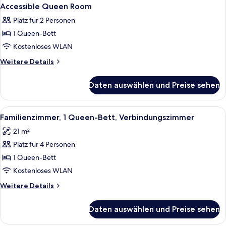
Accessible Queen Room
Platz für 2 Personen
1 Queen-Bett
Kostenloses WLAN
Weitere
Weitere Details
Details
für
Daten auswählen und Preise sehen
Accessible
Queen
Room
Alle
Ein Hotelzimmer mit einem großen Bet
4
Familienzimmer, 1 Queen-Bett, Verbindungszimmer
Fotos
21 m²
für
Platz für 4 Personen
Familienzimmer,
1
1 Queen-Bett
Queen-
Kostenloses WLAN
Bett,
Weitere
Weitere Details
Verbindungszimmer
Details
anzeigen
für
Daten auswählen und Preise sehen
Familienzimmer,
1