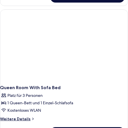
Room
Queen Room With Sofa Bed
Platz für 3 Personen
1 Queen-Bett und 1 Einzel-Schlafsofa
Kostenloses WLAN
Weitere
Weitere Details
Details