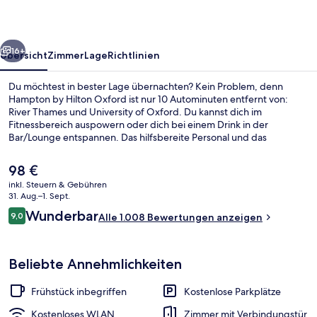
rück
Weiter
16+
Übersicht
Zimmer
Lage
Richtlinien
Du möchtest in bester Lage übernachten? Kein Problem, denn
Hampton by Hilton Oxford ist nur 10 Autominuten entfernt von:
River Thames und University of Oxford. Du kannst dich im
Fitnessbereich auspowern oder dich bei einem Drink in der
Bar/Lounge entspannen. Das hilfsbereite Personal und das
Frühstück erhalten tolle Bewertungen von anderen Reisenden.
Der
98 €
aktuelle
inkl. Steuern & Gebühren
Preis
31. Aug.–1. Sept.
Tägliches inbegriffenes Frühstücksbuf
beträgt
Bewertungen
Wunderbar
9,0
Alle 1.008 Bewertungen anzeigen
98 €.
9,0 von 10.
Beliebte Annehmlichkeiten
Frühstück inbegriffen
Kostenlose Parkplätze
Kostenloses WLAN
Zimmer mit Verbindungstür