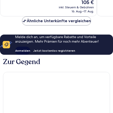
Der
105 €
Hervorr
Bewertungen
Preis
1.002
inkl. Steuern & Gebühren
beträgt
16. Aug.–17. Aug.
Bewert
105 €
Ähnliche Unterkünfte vergleichen
Melde dich an, um verfügbare Rabatte und Vorteile
anzuzeigen. Mehr Prämien für noch mehr Abenteuer!
Anmelden
Jetzt kostenlos registrieren
Zur Gegend