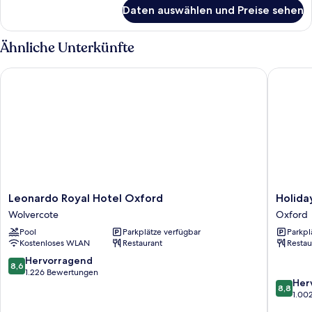
für
Daten auswählen und Preise sehen
Queen
Room
With
Ähnliche Unterkünfte
Sofa
Bed
Leonardo Royal Hotel Oxford
Holiday 
Leonardo
Holiday
Leonardo Royal Hotel Oxford
Holida
Royal
Inn
Wolvercote
Oxford
Hotel
Oxford
Pool
Parkplätze verfügbar
Parkpl
Oxford
by
Kostenloses WLAN
Restaurant
Restau
Wolvercote
IHG
Oxford
8.6
Hervorragend
8,6
von
1.226 Bewertungen
8.8
Her
10,
8,8
von
1.00
Hervorragend,
10,
1.226