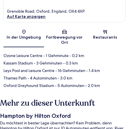
Grenoble Road, Oxford, England, OX4 4XP
Auf Karte anzeigen
Karte
In der Umgebung
Fortbewegung vor
Restaurants
Ort
Ozone Leisure Centre
- 1 Gehminute
- 0.2 km
Kassam Stadium
- 3 Gehminuten
- 0.3 km
Leys Pool and Leisure Centre
- 16 Gehminuten
- 1.4 km
Thames Path
- 4 Autominuten
- 3.0 km
Oxford Greyhound Stadium
- 5 Autominuten
- 2.0 km
Mehr zu dieser Unterkunft
Hampton by Hilton Oxford
Du möchtest in bester Lage übernachten? Kein Problem, denn
Hampton by Hilton Oxford ist nur 10 Autominuten entfernt von: River