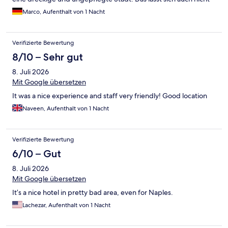
mit Stadt im Süden oder mit Großstadt erklären. Andere
Marco, Aufenthalt von 1 Nacht
Städte/Großstädte sind auch sauber. Das Frühstück war toll.
Verifizierte Bewertung
8/10 – Sehr gut
8. Juli 2026
Mit Google übersetzen
It was a nice experience and staff very friendly! Good location
Naveen, Aufenthalt von 1 Nacht
Verifizierte Bewertung
6/10 – Gut
8. Juli 2026
Mit Google übersetzen
It’s a nice hotel in pretty bad area, even for Naples.
Lachezar, Aufenthalt von 1 Nacht