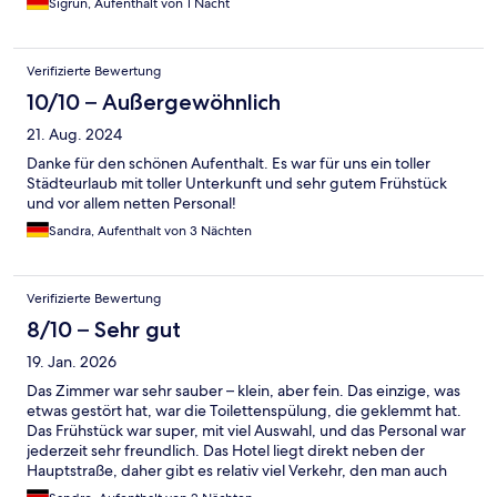
Sigrun, Aufenthalt von 1 Nacht
Verifizierte Bewertung
10/10 – Außergewöhnlich
21. Aug. 2024
Danke für den schönen Aufenthalt. Es war für uns ein toller
Städteurlaub mit toller Unterkunft und sehr gutem Frühstück
und vor allem netten Personal!
Sandra, Aufenthalt von 3 Nächten
Verifizierte Bewertung
8/10 – Sehr gut
19. Jan. 2026
Das Zimmer war sehr sauber – klein, aber fein. Das einzige, was
etwas gestört hat, war die Toilettenspülung, die geklemmt hat.
Das Frühstück war super, mit viel Auswahl, und das Personal war
jederzeit sehr freundlich. Das Hotel liegt direkt neben der
Hauptstraße, daher gibt es relativ viel Verkehr, den man auch
bei einem Zimmer mit Meerblick hört. Das war uns jedoch