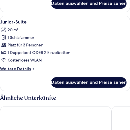
Daten auswählen und Preise sehen
Familien-
Dreibettzimmer
Alle
Ein Hotelzimmer mit Bett, Schreibtisc
13
Junior-Suite
Fotos
20 m²
für
1 Schlafzimmer
Junior-
Suite
Platz für 3 Personen
anzeigen
1 Doppelbett ODER 2 Einzelbetten
Kostenloses WLAN
Weitere
Weitere Details
Details
für
Daten auswählen und Preise sehen
Junior-
Suite
Ähnliche Unterkünfte
UNA Hotels Napoli
Royal Co