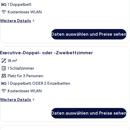
Doppelzimmer
1 Doppelbett
zur
Kostenloses WLAN
Einzelnutzung
Weitere
Weitere Details
anzeigen
Details
für
Daten auswählen und Preise sehen
Classic-
Doppelzimmer
zur
Alle
Ein modernes Hotelzimmer mit einem g
11
Einzelnutzung
Executive-Doppel- oder -Zweibettzimmer
Fotos
18 m²
für
1 Schlafzimmer
Executive-
Doppel-
Platz für 3 Personen
oder
1 Doppelbett ODER 2 Einzelbetten
-
Kostenloses WLAN
Zweibettzimmer
Weitere
Weitere Details
anzeigen
Details
für
Daten auswählen und Preise sehen
Executive-
Doppel-
oder
Alle
Ein modernes Hotelzimmer mit einem g