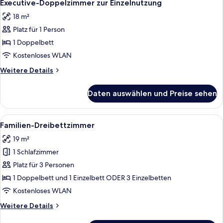
11
-
Executive-Doppelzimmer zur Einzelnutzung
Fotos
Zweibettzimmer
18 m²
für
Platz für 1 Person
Executive-
Doppelzimmer
1 Doppelbett
zur
Kostenloses WLAN
Einzelnutzung
Weitere
Weitere Details
anzeigen
Details
für
Daten auswählen und Preise sehen
Executive-
Doppelzimmer
zur
Alle
Ein modernes Hotelzimmer mit einem g
9
Einzelnutzung
Familien-Dreibettzimmer
Fotos
19 m²
für
1 Schlafzimmer
Familien-
Dreibettzimmer
Platz für 3 Personen
anzeigen
1 Doppelbett und 1 Einzelbett ODER 3 Einzelbetten
Kostenloses WLAN
Weitere
Weitere Details
Details
für