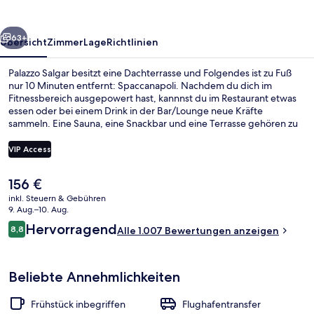
rück
Weiter
63+
Übersicht
Zimmer
Lage
Richtlinien
Palazzo Salgar besitzt eine Dachterrasse und Folgendes ist zu Fuß
nur 10 Minuten entfernt: Spaccanapoli. Nachdem du dich im
Fitnessbereich ausgepowert hast, kannnst du im Restaurant etwas
essen oder bei einem Drink in der Bar/Lounge neue Kräfte
sammeln. Eine Sauna, eine Snackbar und eine Terrasse gehören zu
den weiteren Highlights. Anderen Reisenden gefallen das
hilfsbereite Personal und das Frühstück sehr gut. Die Unterkunft ist
VIP Access
nur einen kurzen Fußmarsch von den öffentlichen Verkehrsmitteln
entfernt: Bis zur U-Bahn sind es wenige Schritte
Der
156 €
(Straßenbahnhaltestelle Via Marina - Duomo) bzw. 4 Minuten
Lobby
aktuelle
(Straßenbahnhaltestelle Via Marina - Mercato).
inkl. Steuern & Gebühren
Preis
9. Aug.–10. Aug.
beträgt
Bewertungen
Hervorragend
8,8
Alle 1.007 Bewertungen anzeigen
156 €.
8,8 von 10.
Beliebte Annehmlichkeiten
Frühstück inbegriffen
Flughafentransfer