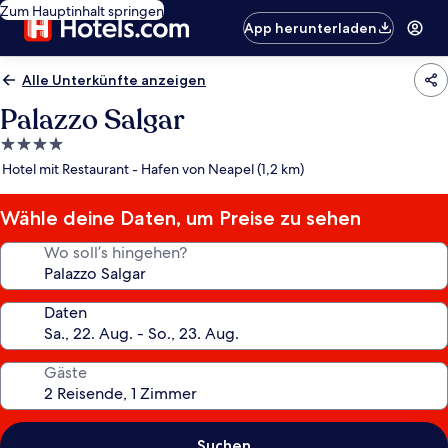
Zum Hauptinhalt springen
App herunterladen
Alle Unterkünfte anzeigen
Palazzo Salgar
4.0-
Sterne-
Hotel mit Restaurant - Hafen von Neapel (1,2 km)
Unterkunft
Wähle deine Daten, um Preise zu sehen
Wo soll’s hingehen?
Daten
Gäste
Suchen