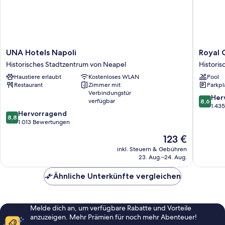
UNA
Royal
UNA Hotels Napoli
Royal 
Hotels
Continen
Historisches Stadtzentrum von Neapel
Histori
Napoli
Hotel
Haustiere erlaubt
Kostenloses WLAN
Pool
Historisches
Naples
Restaurant
Zimmer mit
Parkpl
Stadtzentrum
Historis
Verbindungstür
von
Stadtze
8.6
Her
verfügbar
8,6
Neapel
von
von
1.43
8.8
Hervorragend
Neapel
10,
8,8
von
1.013 Bewertungen
Hervorr
10,
1.435
Der
123 €
Hervorragend,
Bewert
Preis
1.013
inkl. Steuern & Gebühren
beträgt
23. Aug.–24. Aug.
Bewertungen
123 €
Ähnliche Unterkünfte vergleichen
Melde dich an, um verfügbare Rabatte und Vorteile
anzuzeigen. Mehr Prämien für noch mehr Abenteuer!