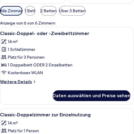
Verfügbare
Alle Zimmer
1 Bett
2 Betten
Über 3 Betten
Filter
für
Anzeige von 6 von 6 Zimmern
Zimmer
Alle
Hochwertige Bettwaren, Daunenbettd
7
Classic-Doppel- oder -Zweibettzimmer
Fotos
14 m²
für
1 Schlafzimmer
Classic-
Doppel-
Platz für 3 Personen
oder
1 Doppelbett ODER 2 Einzelbetten
-
Kostenloses WLAN
Zweibettzimmer
Weitere
Weitere Details
anzeigen
Details
für
Daten auswählen und Preise sehen
Classic-
Doppel-
oder
Alle
Hochwertige Bettwaren, Daunenbettd
7
-
Classic-Doppelzimmer zur Einzelnutzung
Fotos
Zweibettzimmer
14 m²
für
Platz für 1 Person
Classic-