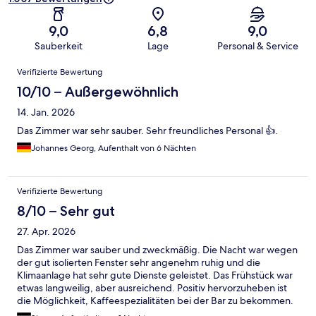
9,0
6,8
9,0
Sauberkeit
Lage
Personal & Service
Bewertungen
Verifizierte Bewertung
10/10 – Außergewöhnlich
14. Jan. 2026
Das Zimmer war sehr sauber. Sehr freundliches Personal 👍.
Johannes Georg, Aufenthalt von 6 Nächten
Verifizierte Bewertung
8/10 – Sehr gut
27. Apr. 2026
Das Zimmer war sauber und zweckmäßig. Die Nacht war wegen
der gut isolierten Fenster sehr angenehm ruhig und die
Klimaanlage hat sehr gute Dienste geleistet. Das Frühstück war
etwas langweilig, aber ausreichend. Positiv hervorzuheben ist
die Möglichkeit, Kaffeespezialitäten bei der Bar zu bekommen.
Viel leckerer, als aus dem Automaten beim Buffet.