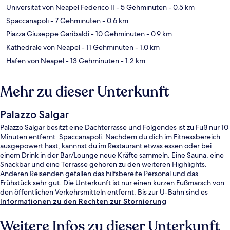
Universität von Neapel Federico II
- 5 Gehminuten
- 0.5 km
Spaccanapoli
- 7 Gehminuten
- 0.6 km
Piazza Giuseppe Garibaldi
- 10 Gehminuten
- 0.9 km
Kathedrale von Neapel
- 11 Gehminuten
- 1.0 km
Hafen von Neapel
- 13 Gehminuten
- 1.2 km
Mehr zu dieser Unterkunft
Palazzo Salgar
Palazzo Salgar besitzt eine Dachterrasse und Folgendes ist zu Fuß nur 10
Minuten entfernt: Spaccanapoli. Nachdem du dich im Fitnessbereich
ausgepowert hast, kannnst du im Restaurant etwas essen oder bei
einem Drink in der Bar/Lounge neue Kräfte sammeln. Eine Sauna, eine
Snackbar und eine Terrasse gehören zu den weiteren Highlights.
Anderen Reisenden gefallen das hilfsbereite Personal und das
Frühstück sehr gut. Die Unterkunft ist nur einen kurzen Fußmarsch von
den öffentlichen Verkehrsmitteln entfernt: Bis zur U-Bahn sind es
wenige Schritte (Straßenbahnhaltestelle Via Marina - Duomo) bzw. 4
Informationen zu den Rechten zur Stornierung
Minuten (Straßenbahnhaltestelle Via Marina - Mercato).
Weitere Infos zu dieser Unterkunft