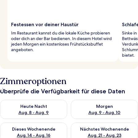
Festessen vor deiner Haustür
Schlaf
Im Restaurant kannst du die lokale Küche probieren
Sinke i
oder dich an der Bar bedienen. In diesem Hotel wird
Bettwäs
jeden Morgen ein kostenloses Frühstücksbuffet
Verdunk
angeboten.
Schlumm
bietet.
Zimmeroptionen
Überprüfe die Verfügbarkeit für diese Daten
Überprüfe die Verfügbarkeit für heute Nacht, Aug. 8 - Aug. 9.
Überprüfe die Verfügbarkeit f
Heute Nacht
Morgen
Aug. 8 - Aug. 9
Aug. 9 - Aug. 10
Überprüfe die Verfügbarkeit für dieses Wochenende, Aug. 14 -
Überprüfe die Verfügbarkeit f
Dieses Wochenende
Nächstes Wochenende
Aug. 14 - Aug. 16
Aug. 21 - Aug. 23