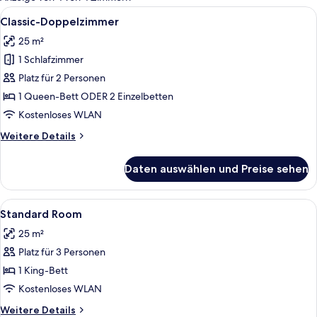
Zimmer
Alle
Ein Hotelzimmer mit einem Bett, eine
4
Classic-Doppelzimmer
Fotos
25 m²
für
1 Schlafzimmer
Classic-
Doppelzimmer
Platz für 2 Personen
anzeigen
1 Queen-Bett ODER 2 Einzelbetten
Kostenloses WLAN
Weitere
Weitere Details
Details
für
Daten auswählen und Preise sehen
Classic-
Doppelzimmer
Alle
Minibar, Schreibtisch, schallisolierte
1
Standard Room
Fotos
25 m²
für
Platz für 3 Personen
Standard
Room
1 King-Bett
anzeigen
Kostenloses WLAN
Weitere
Weitere Details