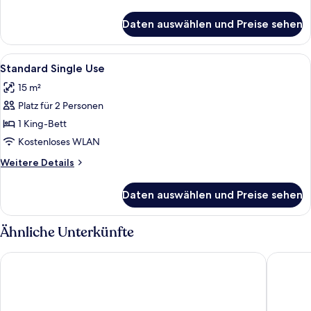
Details
für
Daten auswählen und Preise sehen
Zimmer
Alle
Minibar, Schreibtisch, schallisolierte
1
Standard Single Use
Fotos
15 m²
für
Platz für 2 Personen
Standard
Single
1 King-Bett
Use
Kostenloses WLAN
anzeigen
Weitere
Weitere Details
Details
für
Daten auswählen und Preise sehen
Standard
Single
Use
Ähnliche Unterkünfte
River Boutique Hotel
Lemas Su