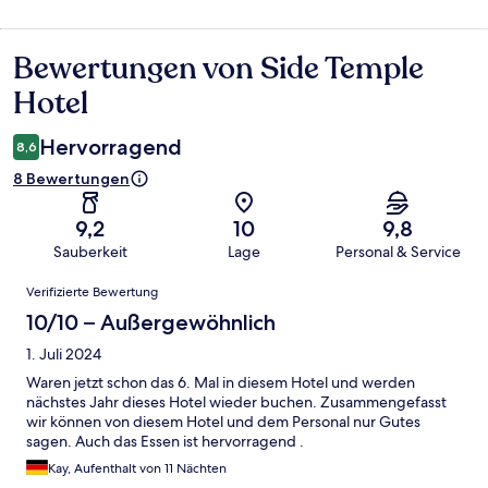
Bewertungen von Side Temple
Bewertungen
Hotel
Hervorragend
8,6
8 Bewertungen
9,2
10
9,8
Sauberkeit
Lage
Personal & Service
Bewertungen
Verifizierte Bewertung
10/10 – Außergewöhnlich
1. Juli 2024
Waren jetzt schon das 6. Mal in diesem Hotel und werden
nächstes Jahr dieses Hotel wieder buchen. Zusammengefasst
wir können von diesem Hotel und dem Personal nur Gutes
sagen. Auch das Essen ist hervorragend .
Kay, Aufenthalt von 11 Nächten