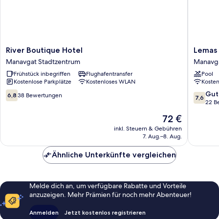
River
Lemas
River Boutique Hotel
Lemas 
Boutique
Suite
Manavgat Stadtzentrum
Manavg
Hotel
Hotel
Frühstück inbegriffen
Flughafentransfer
Pool
Manavgat
Manavg
Kostenlose Parkplätze
Kostenloses WLAN
Koste
Stadtzentrum
6.8
7.6
Gut
6,8
38 Bewertungen
7,6
von
von
22 B
10,
10,
Der
72 €
38
Gut,
Preis
Bewertungen
22
inkl. Steuern & Gebühren
beträgt
7. Aug.–8. Aug.
Bewert
72 €
Ähnliche Unterkünfte vergleichen
Melde dich an, um verfügbare Rabatte und Vorteile
anzuzeigen. Mehr Prämien für noch mehr Abenteuer!
Anmelden
Jetzt kostenlos registrieren