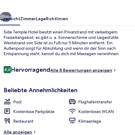
rück
Weiter
35+
Übersicht
Zimmer
Lage
Richtlinien
Side Temple Hotel besitzt einen Privatstrand mit vielseitigem
Freizeitangebot; es gibt u. a. Sonnenschirme und Liegestühle.
Weststrand von Side ist zu Fuß nur 5 Minuten entfernt. Ein
Außenpool sorgt für Abkühlung und wenn dir der Sinn nach
Entspannung steht, kannst du dich mit Massagen verwöhnen
lassen. Das Restaurant eignet sich prima, wenn du einen Happen
essen möchtest. Für kühle Getränke dagegen bist du in der
Bewertungen
Hervorragend
Bar/Lounge an der richtigen Adresse. Weitere Highlights wie eine
8,6
Alle 8 Bewertungen anzeigen
8,6 von 10.
Poolbar, ein Außenpool (je nach Saison geöffnet) und ein
Kinderbecken sprechen für dieses Hotel mit All-inclusive-
Türkisches Bad
Leistungen.
Beliebte Annehmlichkeiten
Pool
Flughafentransfer
Kostenlose Parkplätze
Kostenloses WLAN
Restaurant
Klimaanlage
Alle anzeigen