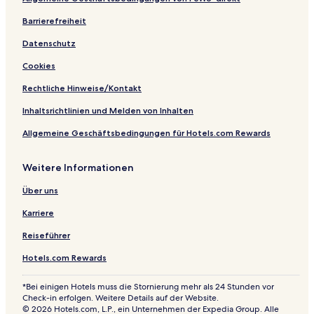
u
l
u
i
p
e
s
u
s
v
a
l
Barrierefreiheit
i
s
i
e
-
Datenschutz
v
i
v
A
e
v
e
l
Cookies
e
l
I
Rechtliche Hinweise/Kontakt
n
c
Inhaltsrichtlinien und Melden von Inhalten
l
Allgemeine Geschäftsbedingungen für Hotels.com Rewards
u
s
i
Weitere Informationen
v
e
Über uns
Karriere
Reiseführer
Hotels.com Rewards
*Bei einigen Hotels muss die Stornierung mehr als 24 Stunden vor
Check-in erfolgen. Weitere Details auf der Website.
© 2026 Hotels.com, L.P., ein Unternehmen der Expedia Group. Alle