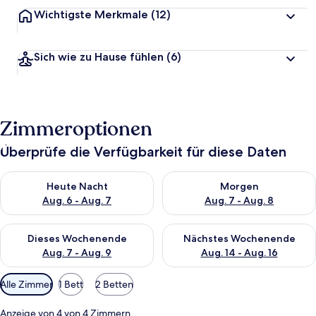
Wichtigste Merkmale
(12)
Sich wie zu Hause fühlen
(6)
Zimmeroptionen
Überprüfe die Verfügbarkeit für diese Daten
Überprüfe die Verfügbarkeit für heute Nacht, Aug. 6 - Aug. 7.
Überprüfe die Verfügbarkeit f
Heute Nacht
Morgen
Aug. 6 - Aug. 7
Aug. 7 - Aug. 8
Überprüfe die Verfügbarkeit für dieses Wochenende, Aug. 7 - 
Überprüfe die Verfügbarkeit f
Dieses Wochenende
Nächstes Wochenende
Aug. 7 - Aug. 9
Aug. 14 - Aug. 16
Verfügbare
Alle Zimmer
1 Bett
2 Betten
Filter
für
Anzeige von 4 von 4 Zimmern