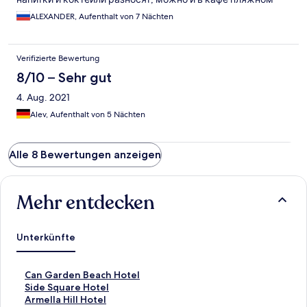
покушать. Если раньше времени уходишь с пляжа то путь
ALEXANDER, Aufenthalt von 7 Nächten
пролегает через античный Сиде. Это тоже очень
интересно. Заказывали экскурсии на яхте до острова
дельфинов. Эта экскурсия с тремя купаниями и пенной
Verifizierte Bewertung
вечеринкой. Сиде Темпле Отель три звезды все включено
очень оправдывает себя. Любые соки, пиво, вино
8/10 – Sehr gut
бесплатно и без ограничений. В номере все необходимое
4. Aug. 2021
имеется. Российское телевидение работает. Вобщем нам
очень понравилось. Рекомендуем.
Alev, Aufenthalt von 5 Nächten
Alle 8 Bewertungen anzeigen
Mehr entdecken
Unterkünfte
L
Can Garden Beach Hotel
i
L
Side Square Hotel
n
i
L
Armella Hill Hotel