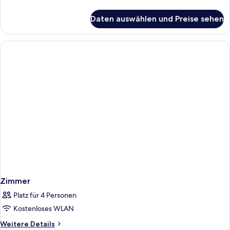
Details
für
Daten auswählen und Preise sehen
Standard
Room
Zimmer
Platz für 4 Personen
Kostenloses WLAN
Weitere
Weitere Details