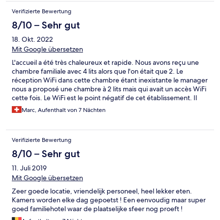
Verifizierte Bewertung
8/10 – Sehr gut
18. Okt. 2022
Mit Google übersetzen
L'accueil a été très chaleureux et rapide. Nous avons reçu une
chambre familiale avec 4 lits alors que l'on était que 2. Le
réception WiFi dans cette chambre étant inexistante le manager
nous a proposé une chambre à 2 lits mais qui avait un accès WiFi
cette fois. Le WiFi est le point négatif de cet établissement. Il
n'est vraiment correct qu'à la réception. Partout ailleurs les point
Marc, Aufenthalt von 7 Nächten
d'accès sont très lent. La nourriture est variée, pour mon goût
assez fade. Le personnel, surtout pour nous Serdar, est aux
petits soins avec nous. C'est le plus de ce petit hôtel. Le
Verifizierte Bewertung
manager a satisfait nos souhaits (p.ex. coussins supplémentaire
dans la chambre). Le personnel parle bien l'allemand (pour nous
8/10 – Sehr gut
un plus) et un peu l'anglais. La situation de l'hôtel est vraiment
11. Juli 2019
bien. A 10-15 minutes à pied du port de Side, 5-10 jusqu'a la rue
marchande et à peine 5 minutes jusqu'à la mer. La plage privée
Mit Google übersetzen
est par contre assez loin à pied, mais il y a un service shuttle 2x
Zeer goede locatie, vriendelijk personeel, heel lekker eten.
allez-retour par jour. Les restaurants avoisinants sont assez
Kamers worden elke dag gepoetst ! Een eenvoudig maar super
bruyants. L'hôtel lui-même est assez calme. La piscine pour
goed familiehotel waar de plaatselijke sfeer nog proeft !
adulte de 1.4m est assez grande. Pour les enfants, il a un petit