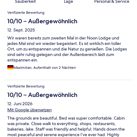
Sauberkeit
Lage
Personal & Service
Bewertungen
Verifizierte Bewertung
10/10 – Außergewöhnlich
12. Sept. 2025
Wir waren bereits zum zweiten Mal in der Noon Lodge und
jedes Mal sind wir wieder begeistert. Es ist wirklich ein toller
Ort, um zu entspannen und die Natur zu genießen. Die Lodges
sind sehr ruhig gelegen und der Außenbereich lädt zum
entspannen ein.
Maximilian, Aufenthalt von 2 Nächten
Verifizierte Bewertung
10/10 – Außergewöhnlich
12. Juni 2026
Mit Google übersetzen
The grounds are beautiful. Bed was super comfortable. Cabin
was private. Close walk to everything, shops, restaurants,
bakeries, lake. Staff was friendly and helpful. Hands down the
most peaceful and serene experience I’ve ever had. Highly