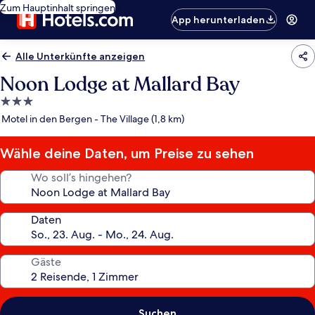
Zum Hauptinhalt springen
App herunterladen
Alle Unterkünfte anzeigen
Noon Lodge at Mallard Bay
3.0-
Sterne-
Motel in den Bergen - The Village (1,8 km)
Unterkunft
Wähle deine Daten, um Preise zu sehen
Wo soll’s hingehen?
Daten
Gäste
Suchen