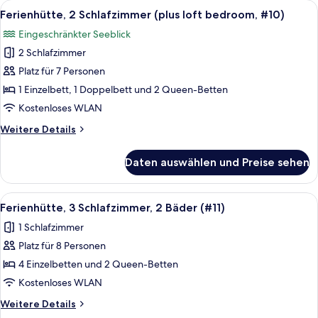
Alle
Eine Küche mit Holztisch, Barhocker,
frame)
10
(1
Ferienhütte, 2 Schlafzimmer (plus loft bedroom, #10)
Fotos
bedroom
anzeigen
Eingeschränkter Seeblick
+
für
loft,
2 Schlafzimmer
Ferienhütte,
A
2 Schlafzimmer
Platz für 7 Personen
frame)
(plus
1 Einzelbett, 1 Doppelbett und 2 Queen-Betten
loft
Kostenloses WLAN
bedroom,
Weitere
Weitere Details
#10)
Details
anzeigen
für
Daten auswählen und Preise sehen
Ferienhütte,
2 Schlafzimmer
(plus
Alle
Ein Zimmer mit zwei Etagenbetten, e
9
loft
Ferienhütte, 3 Schlafzimmer, 2 Bäder (#11)
Fotos
bedroom,
1 Schlafzimmer
#10)
für
Platz für 8 Personen
Ferienhütte,
3 Schlafzimmer,
4 Einzelbetten und 2 Queen-Betten
2
Kostenloses WLAN
Bäder
Weitere
Weitere Details
(#11)
Details