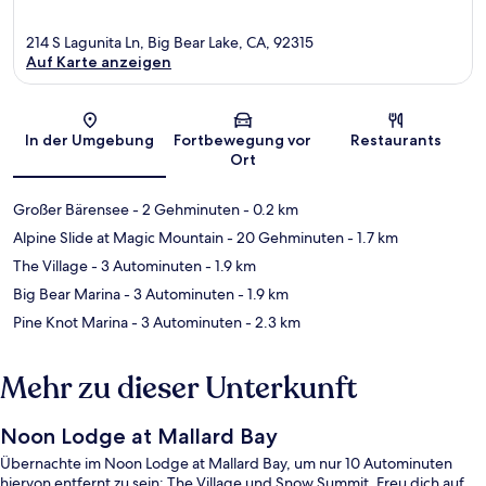
214 S Lagunita Ln, Big Bear Lake, CA, 92315
Auf Karte anzeigen
Karte
In der Umgebung
Fortbewegung vor
Restaurants
Ort
Großer Bärensee
- 2 Gehminuten
- 0.2 km
Alpine Slide at Magic Mountain
- 20 Gehminuten
- 1.7 km
The Village
- 3 Autominuten
- 1.9 km
Big Bear Marina
- 3 Autominuten
- 1.9 km
Pine Knot Marina
- 3 Autominuten
- 2.3 km
Mehr zu dieser Unterkunft
Noon Lodge at Mallard Bay
Übernachte im Noon Lodge at Mallard Bay, um nur 10 Autominuten
hiervon entfernt zu sein: The Village und Snow Summit. Freu dich auf