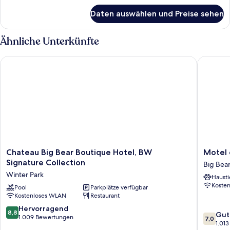
anzeigen
für
Daten auswählen und Preise sehen
Ferienhütte,
3 Schlafzimmer,
2
Ähnliche Unterkünfte
Bäder
(#11)
Chateau Big Bear Boutique Hotel, BW Signature Collection
Motel 6 
Chateau
Motel
Chateau Big Bear Boutique Hotel, BW
Motel 
Big
6
Signature Collection
Big Bear
Bear
Big
Winter Park
Hausti
Boutique
Bear
Koste
Hotel,
Pool
Parkplätze verfügbar
Lake,
Kostenloses WLAN
Restaurant
BW
CA
Signature
Big
8.8
Hervorragend
8,8
7.0
Gut
Collection
Bear
von
1.009 Bewertungen
7,0
von
1.01
Winter
Lake
10,