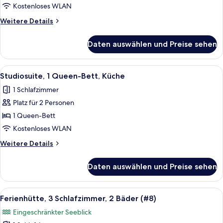
Schlafzimmer
Kostenloses WLAN
(plus
Weitere
Weitere Details
1
Details
loft
für
Daten auswählen und Preise sehen
Ferienhütte,
bedroom)
1
anzeigen
Schlafzimmer
Alle
Ein Schlafzimmer mit Bett, Fernseher,
5
(plus
Studiosuite, 1 Queen-Bett, Küche
Fotos
1
1 Schlafzimmer
loft
für
bedroom)
Platz für 2 Personen
Studiosuite,
1
1 Queen-Bett
Queen-
Kostenloses WLAN
Bett,
Weitere
Weitere Details
Küche
Details
anzeigen
für
Daten auswählen und Preise sehen
Studiosuite,
1
Queen-
Alle
Ein Schlafzimmer mit Bett, einem Fens
11
Bett,
Ferienhütte, 3 Schlafzimmer, 2 Bäder (#8)
Fotos
Küche
Eingeschränkter Seeblick
für