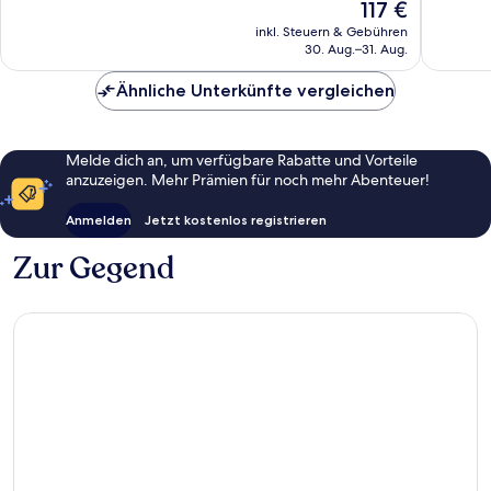
Der
10,
117 €
Park
Hervorragend,
Preis
Gut,
1.009
inkl. Steuern & Gebühren
beträgt
1.013
30. Aug.–31. Aug.
Bewertungen
117 €
Bewert
Ähnliche Unterkünfte vergleichen
Melde dich an, um verfügbare Rabatte und Vorteile
anzuzeigen. Mehr Prämien für noch mehr Abenteuer!
Anmelden
Jetzt kostenlos registrieren
Zur Gegend