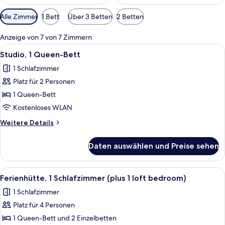
Verfügbare
Alle Zimmer
1 Bett
Über 3 Betten
2 Betten
Filter
für
Anzeige von 7 von 7 Zimmern
Zimmer
Alle
Ein Bett mit weißer Bettwäsche, eine
7
Studio, 1 Queen-Bett
Fotos
1 Schlafzimmer
für
Platz für 2 Personen
Studio,
1
1 Queen-Bett
Queen-
Kostenloses WLAN
Bett
Weitere
Weitere Details
anzeigen
Details
für
Daten auswählen und Preise sehen
Studio,
1
Queen-
Alle
Ein gemütliches Wohnzimmer mit Kamin
10
Bett
Ferienhütte, 1 Schlafzimmer (plus 1 loft bedroom)
Fotos
1 Schlafzimmer
für
Platz für 4 Personen
Ferienhütte,
1
1 Queen-Bett und 2 Einzelbetten