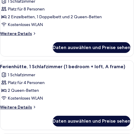
1 Schlafzimmer
Ferienhütte,
3 Schlafzimmer,
Platz für 8 Personen
2
2 Einzelbetten, 1 Doppelbett und 2 Queen-Betten
Bäder
Kostenloses WLAN
(#8)
Weitere
Weitere Details
anzeigen
Details
für
Daten auswählen und Preise sehen
Ferienhütte,
3 Schlafzimmer,
2
Alle
Ein Wohnzimmer mit grauem Sofa, ein
9
Bäder
Ferienhütte, 1 Schlafzimmer (1 bedroom + loft, A frame)
Fotos
(#8)
1 Schlafzimmer
für
Platz für 4 Personen
Ferienhütte,
1
2 Queen-Betten
Schlafzimmer
Kostenloses WLAN
(1
Weitere
Weitere Details
bedroom
Details
+
für
Daten auswählen und Preise sehen
Ferienhütte,
loft,
1
A
Schlafzimmer