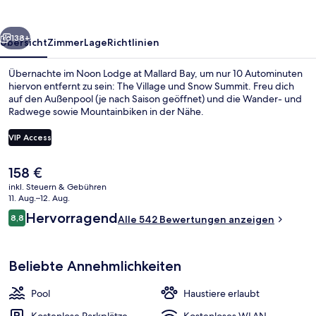
Bay
rück
Weiter
138+
Übersicht
Zimmer
Lage
Richtlinien
Übernachte im Noon Lodge at Mallard Bay, um nur 10 Autominuten
hiervon entfernt zu sein: The Village und Snow Summit. Freu dich
auf den Außenpool (je nach Saison geöffnet) und die Wander- und
Radwege sowie Mountainbiken in der Nähe.
VIP Access
Der
158 €
aktuelle
inkl. Steuern & Gebühren
Speisen im Freien
Preis
11. Aug.–12. Aug.
beträgt
Bewertungen
Hervorragend
8,8
Alle 542 Bewertungen anzeigen
158 €.
8,8 von 10.
Beliebte Annehmlichkeiten
Pool
Haustiere erlaubt